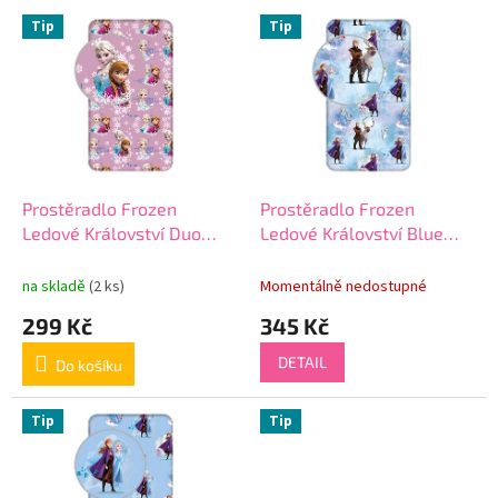
o
V
Tip
Tip
d
ý
u
p
k
i
t
s
ů
p
r
o
d
Prostěradlo Frozen
Prostěradlo Frozen
u
Ledové Království Duo
Ledové Království Blue
k
sisters 02
Winter
t
na skladě
(2 ks)
Momentálně nedostupné
ů
299 Kč
345 Kč
DETAIL
Do košíku
Tip
Tip