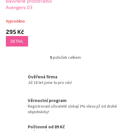
Bavlněné prostěradlo
Avengers 03
Vyprodáno
295 Kč
DETAIL
5
položek celkem
O
v
l
á
Ověřená firma
d
Již 18 let jsme tu pro vás!
a
c
í
Věrnostní program
p
Registrovaní uživatelé získají 3% slevu již od druhé
r
objednávky!
v
k
y
Poštovné od 89 Kč