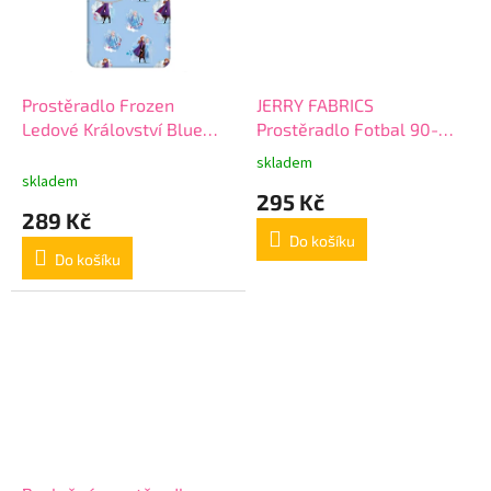
Prostěradlo Frozen
JERRY FABRICS
Ledové Království Blue
Prostěradlo Fotbal 90-
Leaves 90-200
200 > varianta Prostěradlo
skladem
Průměrné
Fotbal
skladem
hodnocení
295 Kč
produktu
289 Kč
je
Do košíku
5,0
Do košíku
z
5
hvězdiček.