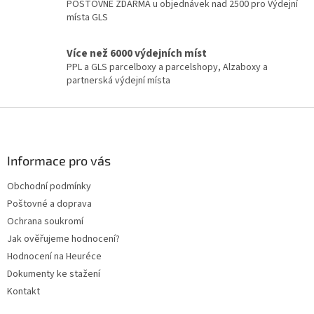
v
POŠTOVNÉ ZDARMA u objednávek nad 2500 pro Výdejní
ý
místa GLS
p
i
Více než 6000 výdejních míst
s
PPL a GLS parcelboxy a parcelshopy, Alzaboxy a
u
partnerská výdejní místa
Z
á
p
a
Informace pro vás
t
Obchodní podmínky
í
Poštovné a doprava
Ochrana soukromí
Jak ověřujeme hodnocení?
Hodnocení na Heuréce
Dokumenty ke stažení
Kontakt