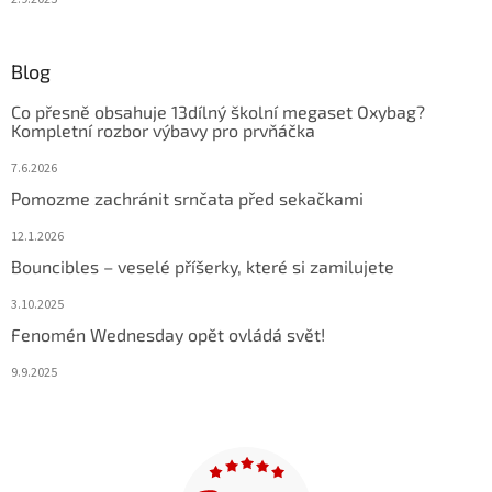
Blog
Co přesně obsahuje 13dílný školní megaset Oxybag?
Kompletní rozbor výbavy pro prvňáčka
7.6.2026
Pomozme zachránit srnčata před sekačkami
12.1.2026
Bouncibles – veselé příšerky, které si zamilujete
3.10.2025
Fenomén Wednesday opět ovládá svět!
9.9.2025