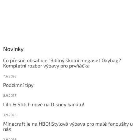
Novinky
Co přesně obsahuje 13dílný školní megaset Oxybag?
Kompletní rozbor výbavy pro prvňáčka
7.6.2026
Podzimní tipy
8.9.2025
Lilo & Stitch nově na Disney kanálu!
3.9.2025
Minecraft je na HBO! Stylová výbava pro malé fanoušky u
nás
2.9.2025