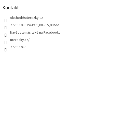
Kontakt
obchod
@
uterezky.cz
777911030 Po-Pá 9,00 - 15,00hod
Navštivte nás také na Facebooku
uterezky.cz/
777911030