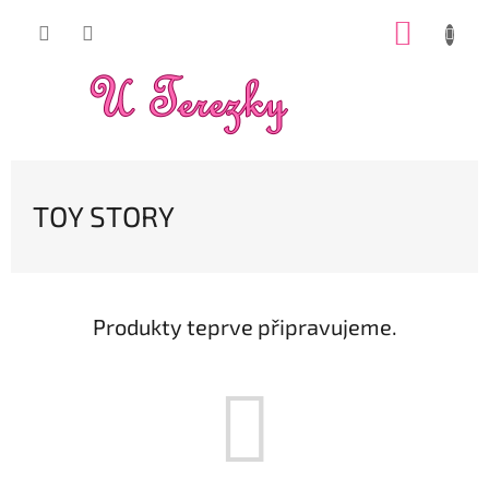
Přejít
NÁKUP
na
obsah
KOŠÍK
TOY STORY
Produkty teprve připravujeme.