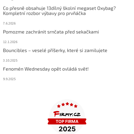
Co přesně obsahuje 13dílný školní megaset Oxybag?
Kompletní rozbor výbavy pro prvňáčka
7.6.2026
Pomozme zachránit srnčata před sekačkami
12.1.2026
Bouncibles – veselé příšerky, které si zamilujete
3.10.2025
Fenomén Wednesday opět ovládá svět!
9.9.2025