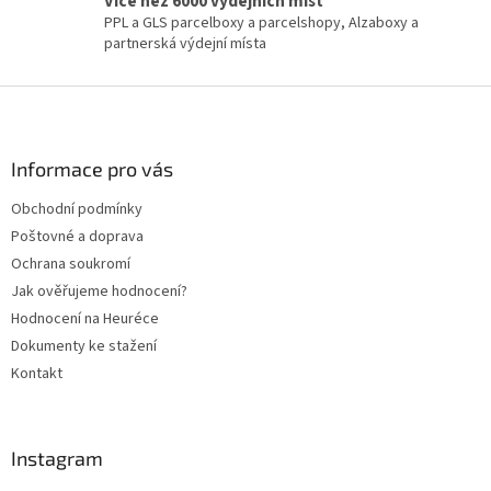
Více než 6000 výdejních míst
PPL a GLS parcelboxy a parcelshopy, Alzaboxy a
partnerská výdejní místa
Z
á
p
a
Informace pro vás
t
Obchodní podmínky
í
Poštovné a doprava
Ochrana soukromí
Jak ověřujeme hodnocení?
Hodnocení na Heuréce
Dokumenty ke stažení
Kontakt
Instagram