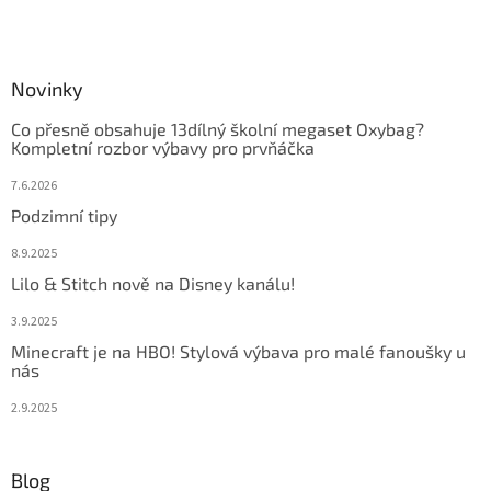
Novinky
Co přesně obsahuje 13dílný školní megaset Oxybag?
Kompletní rozbor výbavy pro prvňáčka
7.6.2026
Podzimní tipy
8.9.2025
Lilo & Stitch nově na Disney kanálu!
3.9.2025
Minecraft je na HBO! Stylová výbava pro malé fanoušky u
nás
2.9.2025
Blog