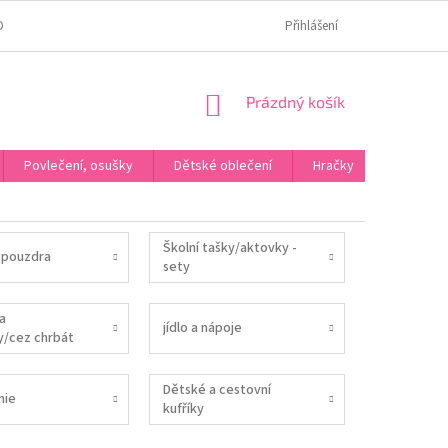
OMÍ
JAK OVĚŘUJEME HODNOCENÍ?
HODNOCENÍ NA HEURÉCE
Přihlášení
NÁKUPNÍ
Prázdný košík
KOŠÍK
Povlečení, osušky
Dětské oblečení
Hračky
Karneva
Školní tašky/aktovky -
 pouzdra
sety
a
jídlo a nápoje
y/cez chrbát
Dětské a cestovní
nie
kufříky