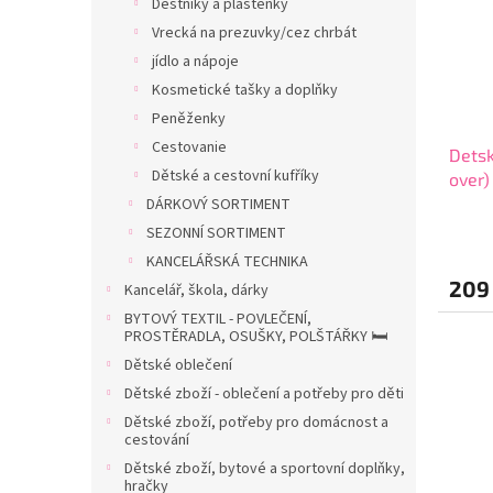
Deštníky a pláštěnky
s
o
Vrecká na prezuvky/cez chrbát
p
d
r
jídlo a nápoje
u
o
k
Kosmetické tašky a doplňky
d
t
Peněženky
u
ů
Cestovanie
Detsk
k
Dětské a cestovní kufříky
over)
t
DÁRKOVÝ SORTIMENT
ů
SEZONNÍ SORTIMENT
KANCELÁŘSKÁ TECHNIKA
209
Kancelář, škola, dárky
BYTOVÝ TEXTIL - POVLEČENÍ,
PROSTĚRADLA, OSUŠKY, POLŠTÁŘKY 🛏️
Dětské oblečení
Dětské zboží - oblečení a potřeby pro děti
Dětské zboží, potřeby pro domácnost a
cestování
Dětské zboží, bytové a sportovní doplňky,
hračky