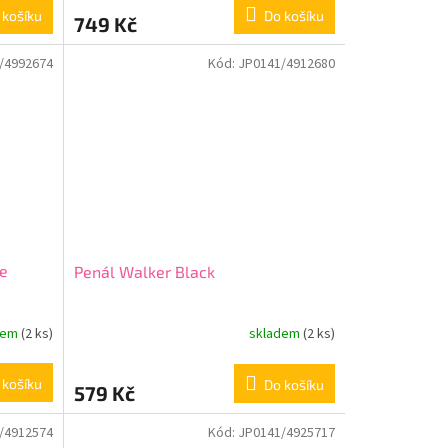
 košíku
Do košíku
749 Kč
/4992674
Kód:
JP0141/4912680
se
Penál Walker Black
dem
(2 ks)
skladem
(2 ks)
 košíku
Do košíku
579 Kč
/4912574
Kód:
JP0141/4925717