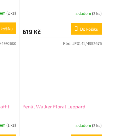
dem
(2 ks)
skladem
(2 ks)
 košíku
Do košíku
619 Kč
/4992680
Kód:
JP0141/4992676
ffiti
Penál Walker Floral Leopard
dem
(1 ks)
skladem
(2 ks)