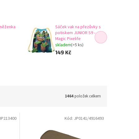
peněženka
Sáček vak na přezůvky s
potiskem JUNIOR S9 -
Magic Pixelife
skladem
(>5 ks)
149 Kč
1464
položek celkem
JP213400
Kód:
JP0141/4916493