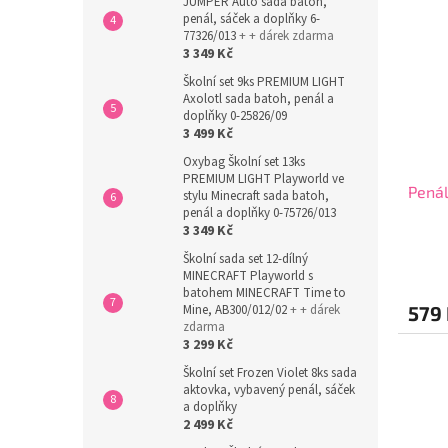
JUMPER Auto sada batoh,
penál, sáček a doplňky 6-
77326/013
+ + dárek zdarma
3 349 Kč
Školní set 9ks PREMIUM LIGHT
Axolotl sada batoh, penál a
doplňky 0-25826/09
3 499 Kč
Oxybag Školní set 13ks
PREMIUM LIGHT Playworld ve
Penál
stylu Minecraft sada batoh,
penál a doplňky 0-75726/013
3 349 Kč
Školní sada set 12-dílný
MINECRAFT Playworld s
batohem MINECRAFT Time to
579
Mine, AB300/012/02
+ + dárek
zdarma
3 299 Kč
Školní set Frozen Violet 8ks sada
aktovka, vybavený penál, sáček
a doplňky
2 499 Kč