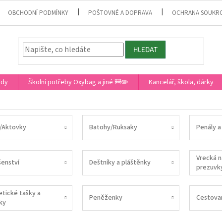
OBCHODNÍ PODMÍNKY
POŠTOVNÉ A DOPRAVA
OCHRANA SOUKR
HLEDAT
ady
Školní potřeby Oxybag a jiné 🎒✏️
Kancelář, škola, dárky
/Aktovky
Batohy/Ruksaky
Penály a
Vrecká n
šenství
Deštníky a pláštěnky
prezuvk
tické tašky a
Peněženky
Cestova
ky