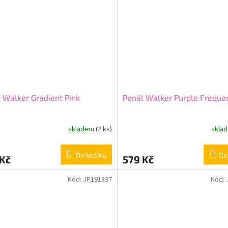
 Walker Gradient Pink
Penál Walker Purple Freque
skladem
(2 ks)
skla
Do košíku
Do
 Kč
579 Kč
Kód:
JP191837
Kód: