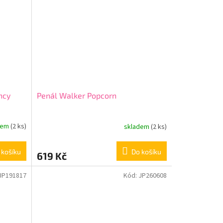
ncy
Penál Walker Popcorn
dem
(2 ks)
skladem
(2 ks)
 košíku
Do košíku
619 Kč
JP191817
Kód:
JP260608