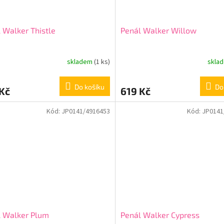
 Walker Thistle
Penál Walker Willow
skladem
(1 ks)
skla
Do košíku
Do
Kč
619 Kč
Kód:
JP0141/4916453
Kód:
JP0141
l Walker Plum
Penál Walker Cypress