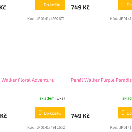
Do košíku
Do
Kč
749 Kč
Kód:
JP0141/4992671
Kód:
JP0141
 Walker Floral Adventure
Penál Walker Purple Paradi
skladem
(2 ks)
skla
Do košíku
Do
 Kč
749 Kč
Kód:
JP0141/4912652
Kód:
JP0141