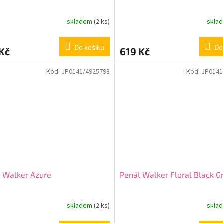
skladem
(2 ks)
skla
Do košíku
Do
Kč
619 Kč
Kód:
JP0141/4925798
Kód:
JP0141
 Walker Azure
Penál Walker Floral Black Gra
skladem
(2 ks)
skla