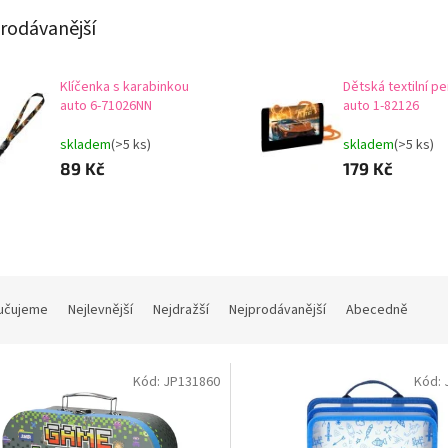
rodávanější
Klíčenka s karabinkou
Dětská textilní 
auto 6-71026NN
auto 1-82126
skladem
(>5 ks)
skladem
(>5 ks)
89 Kč
179 Kč
učujeme
Nejlevnější
Nejdražší
Nejprodávanější
Abecedně
Kód:
JP131860
Kód: