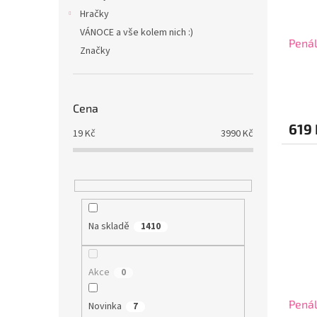
Hračky
VÁNOCE a vše kolem nich :)
Penál
Značky
Cena
619 
19
Kč
3990
Kč
Na skladě
1410
Akce
0
Pená
Novinka
7