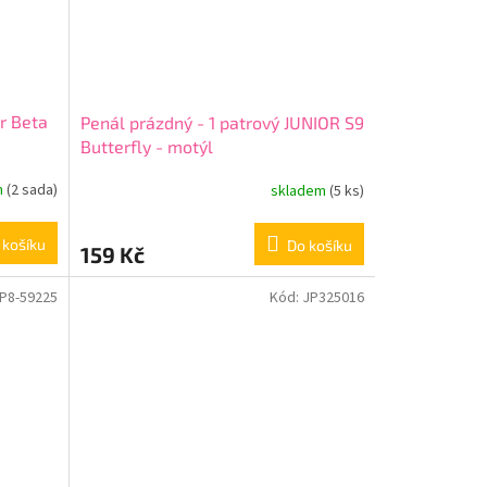
r Beta
Penál prázdný - 1 patrový JUNIOR S9
Butterfly - motýl
m
(2 sada)
skladem
(5 ks)
 košíku
Do košíku
159 Kč
P8-59225
Kód:
JP325016