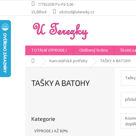
Přejít
777911030 Po-Pá 9,00 -
na
15,00hod
obchod@uterezky.cz
obsah
TOTÁLNÍ VÝPRODEJ
Oblíbený hrdina
Školní s
Domů
Kancelářské potřeby
TAŠKY A BATOHY
Tašky
TAŠKY A BATOHY
příslu
P
o
Přeskočit
s
Kosme
Kategorie
kategorie
t
doplň
r
VÝPRODEJ AŽ 80%
a