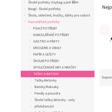
Školní potřeby Oxybag a jiné 🎒✏️
n
Nejp
Baagl - školní potřeby
n
í
Škola, oblečení, hračky, dárky pro radost
p
Kancelářské potřeby
a
PSACÍ POTŘEBY
n
KANCELÁŘSKÉ POTŘEBY
e
GASTRO A PÁRTY
l
DROGERIE A OBALY
PAPÍR A SEŠITY
ŠKOLNÍ POTŘEBY
SPOLEČENSKÉ HRY A HRAČKY
Ř
TAŠKY A BATOHY
a
Dopor
Tašky/Aktovky
z
Batohy/Ruksaky
e
V
n
Penály a pouzdra
ý
í
Školní tašky/aktovky - sety
p
p
příslušenství
i
r