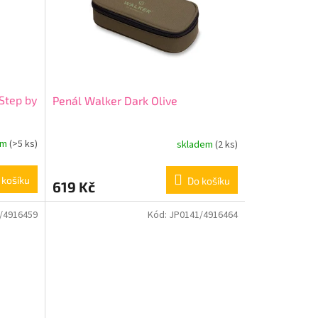
Step by
Penál Walker Dark Olive
em
(>5 ks)
skladem
(2 ks)
 košíku
Do košíku
619 Kč
/4916459
Kód:
JP0141/4916464