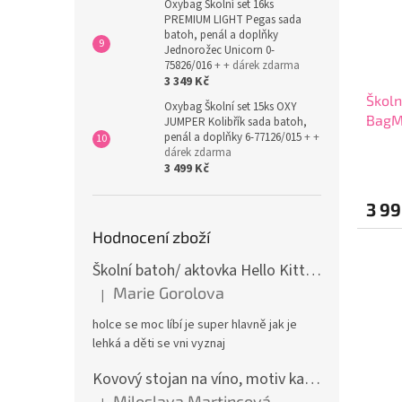
Oxybag Školní set 16ks
PREMIUM LIGHT Pegas sada
batoh, penál a doplňky
Jednorožec Unicorn 0-
75826/016
+ + dárek zdarma
3 349 Kč
Školn
Oxybag Školní set 15ks OXY
BagMa
JUMPER Kolibřík sada batoh,
penál a doplňky 6-77126/015
+ +
dárek zdarma
3 499 Kč
3 99
Hodnocení zboží
Školní batoh/ aktovka Hello Kitty, růžová
Marie Gorolova
|
Hodnocení produktu je 5 z 5 hvězdiček.
holce se moc líbí je super hlavně jak je
lehká a děti se vni vyznaj
Kovový stojan na víno, motiv kamion
Miloslava Martincová