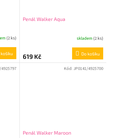
Penál Walker Aqua
dem
(2 ks)
skladem
(2 ks)
 košíku
Do košíku
619 Kč
/4925797
Kód:
JP0141/4925700
Penál Walker Maroon