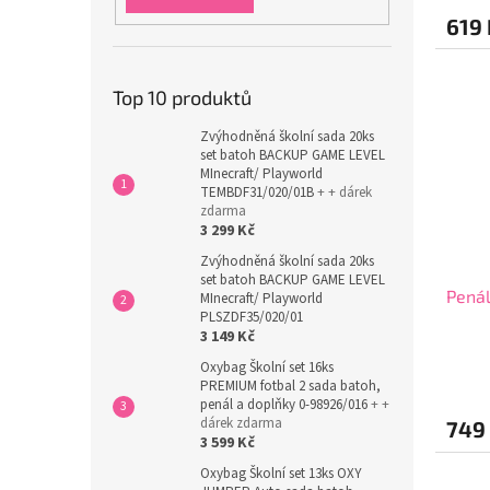
619 
Top 10 produktů
Zvýhodněná školní sada 20ks
set batoh BACKUP GAME LEVEL
MInecraft/ Playworld
TEMBDF31/020/01B
+ + dárek
zdarma
3 299 Kč
Zvýhodněná školní sada 20ks
set batoh BACKUP GAME LEVEL
Penál
MInecraft/ Playworld
PLSZDF35/020/01
3 149 Kč
Oxybag Školní set 16ks
PREMIUM fotbal 2 sada batoh,
penál a doplňky 0-98926/016
+ +
dárek zdarma
749
3 599 Kč
Oxybag Školní set 13ks OXY