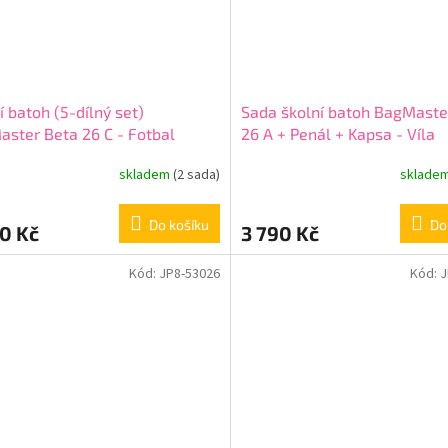
í batoh (5-dílný set)
Sada školní batoh BagMaste
ster Beta 26 C - Fotbal
26 A + Penál + Kapsa - Víla
skladem
(2 sada)
sklade
Do košíku
Do
0 Kč
3 790 Kč
Kód:
JP8-53026
Kód:
J