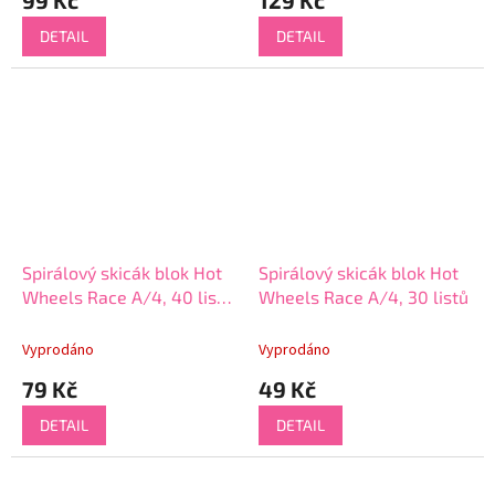
99 Kč
129 Kč
DETAIL
DETAIL
Spirálový skicák blok Hot
Spirálový skicák blok Hot
Wheels Race A/4, 40 listů
Wheels Race A/4, 30 listů
s nálepkami
Vyprodáno
Vyprodáno
79 Kč
49 Kč
DETAIL
DETAIL