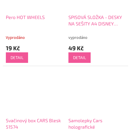
Pero HOT WHEELS
SPISOVÁ SLOŽKA - DESKY
NA SEŠITY A4 DISNEY
CARS 5515
Vyprodáno
vyprodáno
19 Kč
49 Kč
DETAIL
DETAIL
Svačinový box CARS Blesk
Samolepky Cars
51574
holografické