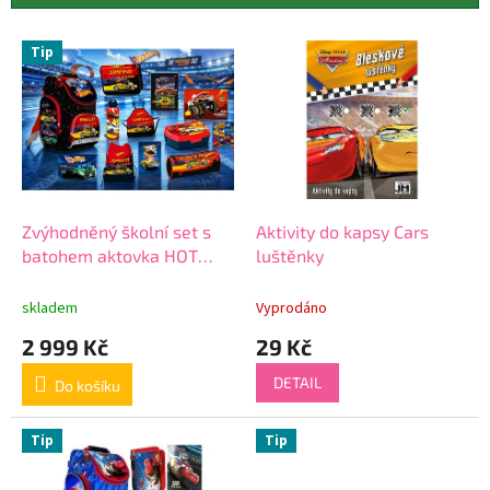
r
o
V
Tip
d
ý
u
p
k
i
t
s
ů
p
r
o
d
Zvýhodněný školní set s
Aktivity do kapsy Cars
u
batohem aktovka HOT
luštěnky
k
WHEELS sada 12 ks
t
skladem
Vyprodáno
ů
2 999 Kč
29 Kč
DETAIL
Do košíku
Tip
Tip