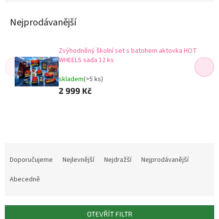
Nejprodávanější
Zvýhodněný školní set s batohem aktovka HOT
WHEELS sada 12 ks
skladem
(>5 ks)
2 999 Kč
Ř
a
Doporučujeme
Nejlevnější
Nejdražší
Nejprodávanější
z
e
Abecedně
n
í
p
OTEVŘÍT FILTR