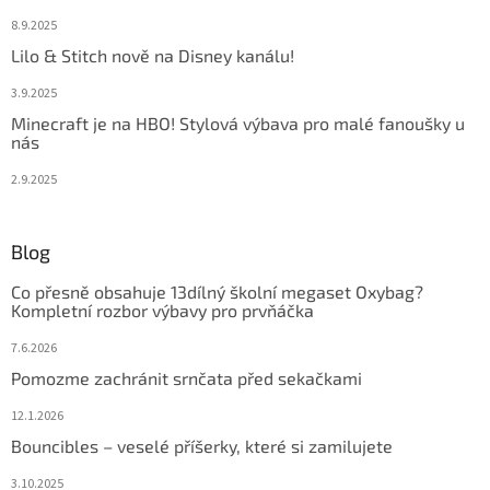
8.9.2025
Lilo & Stitch nově na Disney kanálu!
3.9.2025
Minecraft je na HBO! Stylová výbava pro malé fanoušky u
nás
2.9.2025
Blog
Co přesně obsahuje 13dílný školní megaset Oxybag?
Kompletní rozbor výbavy pro prvňáčka
7.6.2026
Pomozme zachránit srnčata před sekačkami
12.1.2026
Bouncibles – veselé příšerky, které si zamilujete
3.10.2025