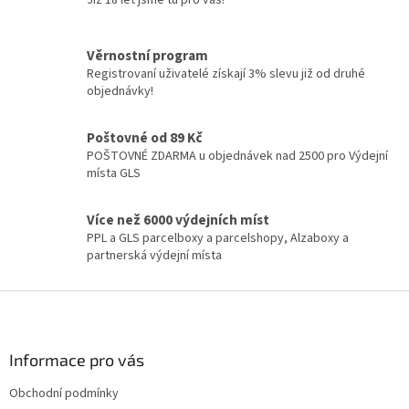
Již 18 let jsme tu pro vás!
Věrnostní program
Registrovaní uživatelé získají 3% slevu již od druhé
objednávky!
Poštovné od 89 Kč
POŠTOVNÉ ZDARMA u objednávek nad 2500 pro Výdejní
místa GLS
Více než 6000 výdejních míst
PPL a GLS parcelboxy a parcelshopy, Alzaboxy a
partnerská výdejní místa
Z
á
p
a
Informace pro vás
t
Obchodní podmínky
í