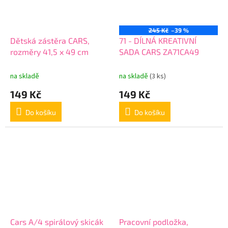
245 Kč
–39 %
Dětská zástěra CARS,
71 - DÍLNÁ KREATIVNÍ
rozměry 41,5 x 49 cm
SADA CARS ZA71CA49
na skladě
na skladě
(3 ks)
149 Kč
149 Kč
Do košíku
Do košíku
Cars A/4 spirálový skicák
Pracovní podložka,