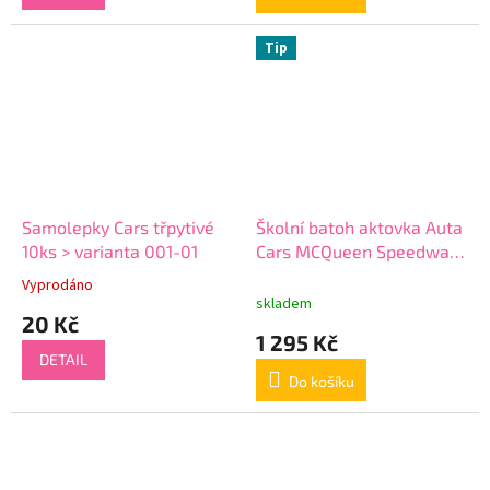
Tip
Samolepky Cars třpytivé
Školní batoh aktovka Auta
10ks > varianta 001-01
Cars MCQueen Speedway
vhodná i pro prvňáčky >
Vyprodáno
Průměrné
varianta C-239-01
skladem
hodnocení
20 Kč
produktu
1 295 Kč
je
DETAIL
5,0
Do košíku
z
5
hvězdiček.