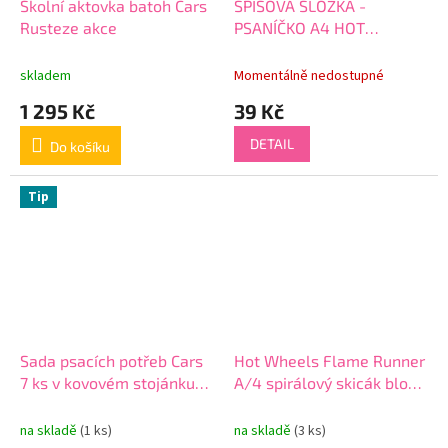
Školní aktovka batoh Cars
SPISOVÁ SLOŽKA -
Rusteze akce
PSANÍČKO A4 HOT
WHEELS Flame Runner
skladem
Momentálně nedostupné
1 295 Kč
39 Kč
DETAIL
Do košíku
Tip
Sada psacích potřeb Cars
Hot Wheels Flame Runner
7 ks v kovovém stojánku
A/4 spirálový skicák blok
modrý
40 listů se samolepkami
na skladě
(1 ks)
na skladě
(3 ks)