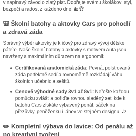
v napínavý závod o zlatý píst. Dopřejte svému školákovi styl,
v
ý
bezpečí a radost z každého dne! 🎒🏆
p
i
🎒 Školní batohy a aktovky Cars pro pohodlí
s
a zdravá záda
u
Správný výběr aktovky je klíčový pro zdravý vývoj dětské
páteře. Naše školní batohy a aktovky s motivem Auta jsou
navrženy s maximálním důrazem na ergonomii:
Certifikovaná anatomická záda:
Pevná, polstrovaná
záda perfektně sedí a rovnoměrně rozkládají váhu
školních učebnic a sešitů.
Cenově výhodné sady 3v1 až 8v1:
Neřešte každou
pomůcku zvlášť a pořiďte rovnou sladěný set, kde k
batohu Cars získáte vybavený penál, sáček na
přezůvky, peněženku i láhev ve stejném designu. 🎉
✏️ Kompletní výbava do lavice: Od penálu až
po kreativní tvoření