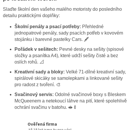
Slaďte školní den vašeho malého motoristy do posledního
detailu praktickými doplňky:
Školní penály a psací potřeby:
Přehledné
jednopatrové penály, sady psacích potřeb v kovovém
stojánku i barevné pastelky Cars. 🖋️
Pořádek v sešitech:
Pevné desky na sešity (spisové
složky a psanítka A4), které udrží sešity čisté a bez
oslích rohů. 📐
Kreativní sady a bloky:
Velké 71-dílné kreativní sady,
spirálové skicáky se samolepkami a linkované sešity
pro radost z tvoření. 🎨
Svačinový servis:
Odolné svačinové boxy s Bleskem
McQueenem a netekoucí láhve na pití, které spolehlivě
ochrání svačinu v batohu. 🥪🍼
Ověřená firma