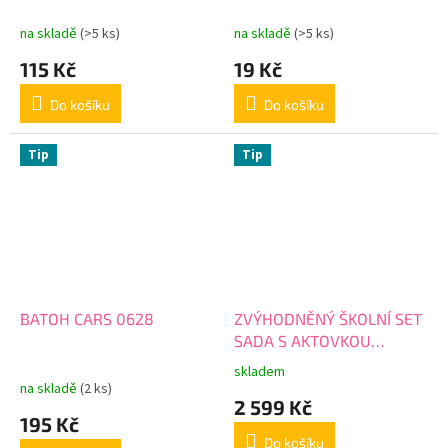
na skladě
(>5 ks)
na skladě
(>5 ks)
115 Kč
19 Kč
Do košíku
Do košíku
Tip
Tip
BATOH CARS 0628
ZVÝHODNĚNÝ ŠKOLNÍ SET
SADA S AKTOVKOU
aktovka HOT WHEELS 10ks
skladem
Průměrné
na skladě
(2 ks)
hodnocení
2 599 Kč
produktu
195 Kč
je
Do košíku