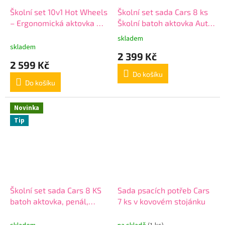
Školní set 10v1 Hot Wheels
Školní set sada Cars 8 ks
– Ergonomická aktovka a
Školní batoh aktovka Auta
kompletní výbava pro
Cars, penál, sáček a
skladem
Průměrné
prvňáčka
doplňky i pro prvňáčky
skladem
hodnocení
2 399 Kč
produktu
2 599 Kč
je
Do košíku
5,0
Do košíku
z
5
hvězdiček.
Novinka
Tip
Školní set sada Cars 8 KS
Sada psacích potřeb Cars
batoh aktovka, penál,
7 ks v kovovém stojánku
sáček a doplňky Cars i pro
prvňáčky