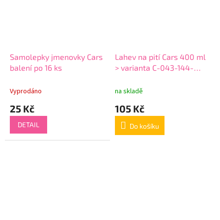
Samolepky jmenovky Cars
Lahev na pití Cars 400 ml
balení po 16 ks
> varianta C-043-144-
láhev 03
Vyprodáno
na skladě
25 Kč
105 Kč
DETAIL
Do košíku