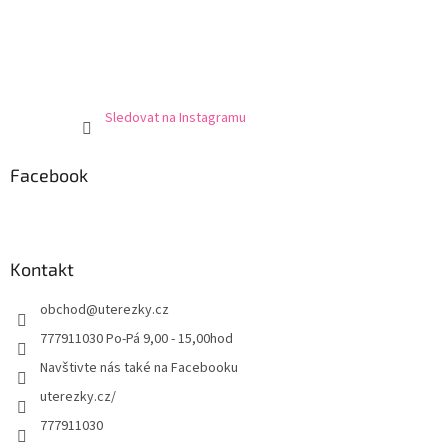
Sledovat na Instagramu
Facebook
Kontakt
obchod
@
uterezky.cz
777911030 Po-Pá 9,00 - 15,00hod
Navštivte nás také na Facebooku
uterezky.cz/
777911030