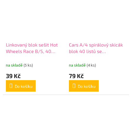
Linkovaný blok sešit Hot
Cars A/4 spirálový skicák
Wheels Race B/5, 40
blok 40 listů se
stran
samolepkami
na skladě
(5 ks)
na skladě
(4 ks)
39 Kč
79 Kč
Do košíku
Do košíku