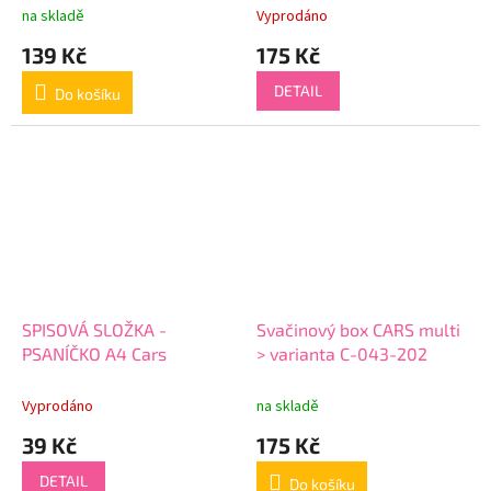
na skladě
Vyprodáno
139 Kč
175 Kč
DETAIL
Do košíku
SPISOVÁ SLOŽKA -
Svačinový box CARS multi
PSANÍČKO A4 Cars
> varianta C-043-202
Vyprodáno
na skladě
39 Kč
175 Kč
DETAIL
Do košíku