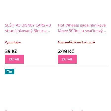
SEŠIT A5 DISNEY CARS 40
Hot Wheels sada hliníková
stran linkovaný Blesk a
láhev 500ml a svačinový
Burák
box v krabičce
Vyprodáno
Momentálně nedostupné
39 Kč
249 Kč
DETAIL
DETAIL
Tip