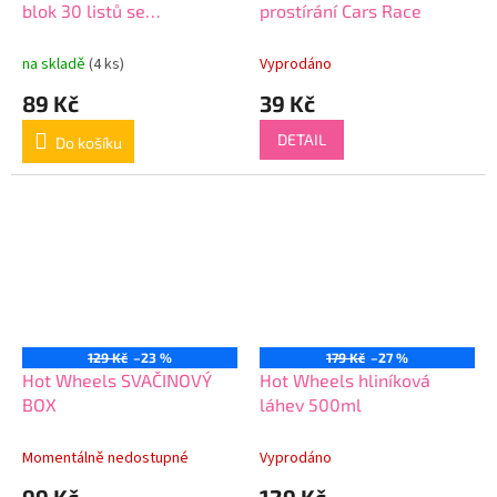
blok 30 listů se
prostírání Cars Race
samolepkami
na skladě
(4 ks)
Vyprodáno
89 Kč
39 Kč
DETAIL
Do košíku
129 Kč
–23 %
179 Kč
–27 %
Hot Wheels SVAČINOVÝ
Hot Wheels hliníková
BOX
láhev 500ml
Momentálně nedostupné
Vyprodáno