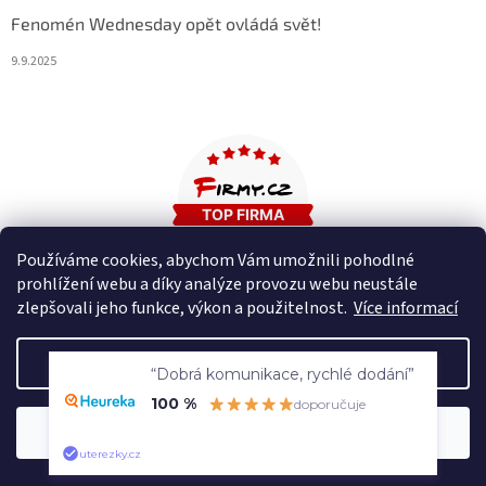
Fenomén Wednesday opět ovládá svět!
9.9.2025
Používáme cookies, abychom Vám umožnili pohodlné
prohlížení webu a díky analýze provozu webu neustále
zlepšovali jeho funkce, výkon a použitelnost.
Více informací
Nastavení
“Dobrá komunikace, rychlé dodání”
100 %
doporučuje
🚚 Doprava zdarma nad 2500 Kč | 🎒 Rodinné papírnictví a školní
Souhlasím
potřeby s tradicí od roku 2008!
uterezky.cz