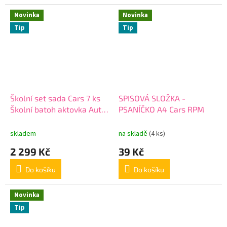
Novinka
Novinka
Tip
Tip
Školní set sada Cars 7 ks
SPISOVÁ SLOŽKA -
Školní batoh aktovka Auta
PSANÍČKO A4 Cars RPM
Cars, penál, sáček a
doplňky i pro prvňáčky
skladem
na skladě
(4 ks)
2 299 Kč
39 Kč
Do košíku
Do košíku
Novinka
Tip