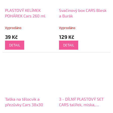
PLASTOVÝ KELÍMEK
Svačinový box CARS Blesk
POHÁREK Cars 260 ml
a Burák
Vyprodáno
Vyprodáno
39 Kč
129 Kč
DETAIL
DETAIL
Taška na tělocvik a
3 - DÍLNÝ PLASTOVÝ SET
přezůvky Cars 38x30
CARS talířek, miska,
hrneček