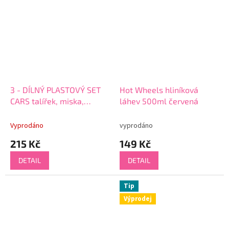
3 - DÍLNÝ PLASTOVÝ SET
Hot Wheels hliníková
CARS talířek, miska,
láhev 500ml červená
pohárek micro 66672
Vyprodáno
vyprodáno
215 Kč
149 Kč
DETAIL
DETAIL
Tip
Výprodej