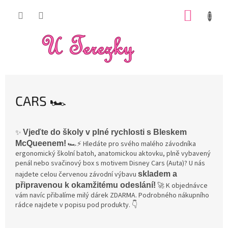
Přejít
NÁKUP
na
obsah
KOŠÍK
CARS 🏎️
✨
Vjeďte do školy v plné rychlosti s Bleskem
McQueenem!
🏎️⚡ Hledáte pro svého malého závodníka
ergonomický školní batoh, anatomickou aktovku, plně vybavený
penál nebo svačinový box s motivem Disney Cars (Auta)? U nás
najdete celou červenou závodní výbavu
skladem a
připravenou k okamžitému odeslání!
🚀 K objednávce
vám navíc přibalíme milý dárek ZDARMA. Podrobného nákupního
rádce najdete v popisu pod produkty. 👇