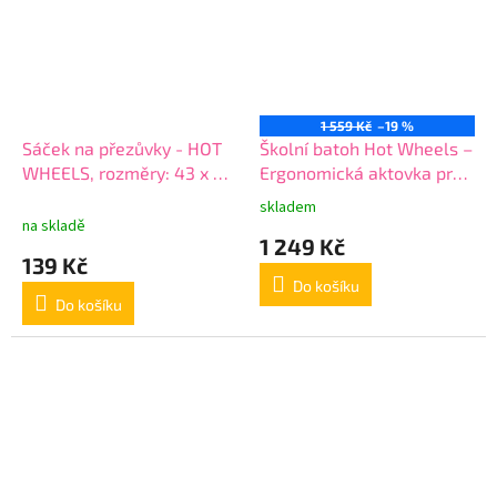
1 559 Kč
–19 %
Sáček na přezůvky - HOT
Školní batoh Hot Wheels –
WHEELS, rozměry: 43 x 32
Ergonomická aktovka pro
cm
malé závodníky (35x25x15
skladem
Průměrné
cm)
na skladě
hodnocení
1 249 Kč
produktu
139 Kč
je
Do košíku
5,0
Do košíku
z
5
hvězdiček.