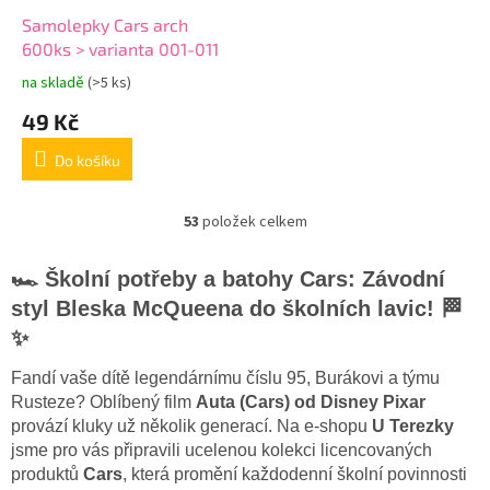
Samolepky Cars arch
600ks > varianta 001-011
na skladě
(>5 ks)
Průměrné
hodnocení
49 Kč
produktu
je
Do košíku
5,0
z
5
53
položek celkem
O
hvězdiček.
v
l
🏎️ Školní potřeby a batohy Cars: Závodní
á
styl Bleska McQueena do školních lavic! 🏁
d
a
✨
c
í
Fandí vaše dítě legendárnímu číslu 95, Burákovi a týmu
p
Rusteze? Oblíbený film
Auta (Cars) od Disney Pixar
r
provází kluky už několik generací. Na e-shopu
U Terezky
v
jsme pro vás připravili ucelenou kolekci licencovaných
k
produktů
Cars
, která promění každodenní školní povinnosti
y