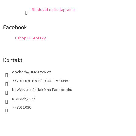
Sledovat na Instagramu
Facebook
Eshop U Terezky
Kontakt
obchod
@
uterezky.cz
777911030 Po-Pá 9,00 - 15,00hod
Navštivte nás také na Facebooku
uterezky.cz/
777911030