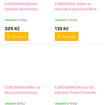
EUROSWAN Dětský
EUROSWAN Taška na
batůžek Jednorožec
tělocvik a přezůvky Mickey
Polyester, 29 cm
color Polyester, 38/30 cm
skladem
(>5 ks)
skladem
(>5 ks)
209 Kč
139 Kč
Do košíku
Do košíku
EUROSWAN Taška na
EUROSWAN Dětský 3D
tělocvik a přezůvky
batůžek Tukan Polyester
Princess Polyester, 38/30
cm
skladem
(5 ks)
skladem
(>5 ks)