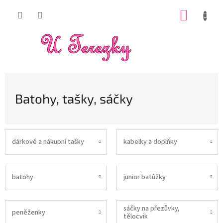
Přejít
NÁKUP
na
obsah
KOŠÍK
Batohy, tašky, sáčky
dárkové a nákupní tašky
kabelky a doplňky
batohy
junior batůžky
sáčky na přezůvky,
peněženky
tělocvik