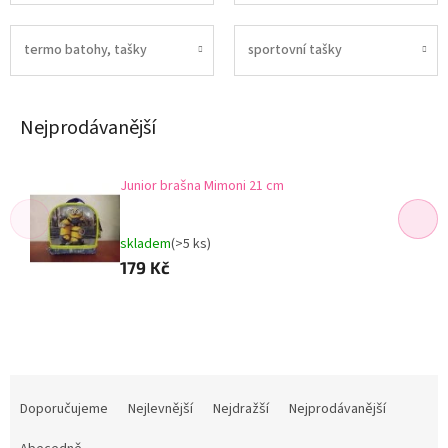
termo batohy, tašky
sportovní tašky
Nejprodávanější
Junior brašna Mimoni 21 cm
skladem
(>5 ks)
179 Kč
Ř
a
Doporučujeme
Nejlevnější
Nejdražší
Nejprodávanější
z