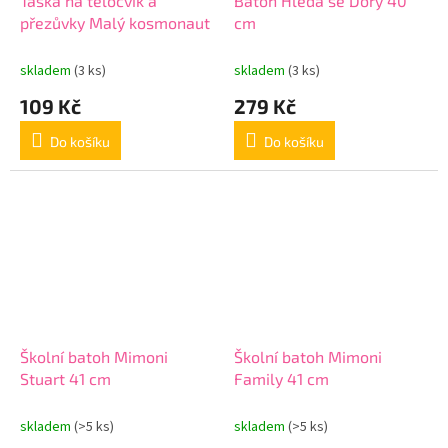
Taška na tělocvik a
Batoh Hledá se Dory 40
přezůvky Malý kosmonaut
cm
skladem
(3 ks)
skladem
(3 ks)
109 Kč
279 Kč
Do košíku
Do košíku
Školní batoh Mimoni
Školní batoh Mimoni
Stuart 41 cm
Family 41 cm
skladem
(>5 ks)
skladem
(>5 ks)