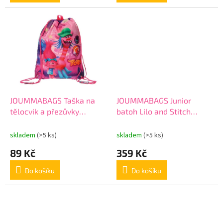
JOUMMABAGS Taška na
JOUMMABAGS Junior
tělocvik a přezůvky
batoh Lilo and Stitch
Trollové Friends Polyester,
Excited Polyester, 25 cm
40 cm
skladem
(>5 ks)
skladem
(>5 ks)
89 Kč
359 Kč
Do košíku
Do košíku