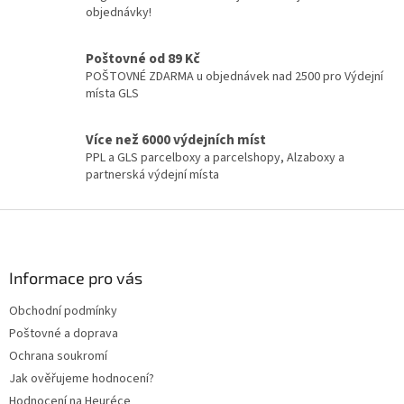
r
objednávky!
v
k
y
Poštovné od 89 Kč
v
POŠTOVNÉ ZDARMA u objednávek nad 2500 pro Výdejní
ý
místa GLS
p
i
Více než 6000 výdejních míst
s
PPL a GLS parcelboxy a parcelshopy, Alzaboxy a
u
partnerská výdejní místa
Z
á
p
a
Informace pro vás
t
Obchodní podmínky
í
Poštovné a doprava
Ochrana soukromí
Jak ověřujeme hodnocení?
Hodnocení na Heuréce