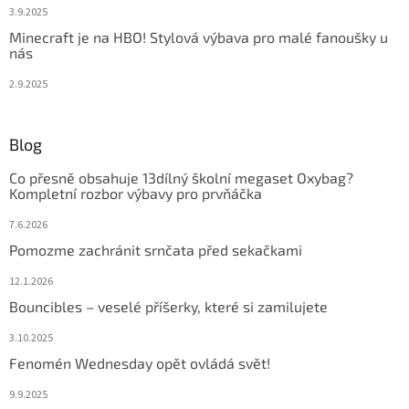
3.9.2025
Minecraft je na HBO! Stylová výbava pro malé fanoušky u
nás
2.9.2025
Blog
Co přesně obsahuje 13dílný školní megaset Oxybag?
Kompletní rozbor výbavy pro prvňáčka
7.6.2026
Pomozme zachránit srnčata před sekačkami
12.1.2026
Bouncibles – veselé příšerky, které si zamilujete
3.10.2025
Fenomén Wednesday opět ovládá svět!
9.9.2025