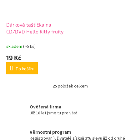
Dárková taštička na
CD/DVD Hello Kitty fruity
skladem
(>5 ks)
19 Kč
Do košíku
25
položek celkem
O
v
l
á
Ověřená firma
d
Již 18 let jsme tu pro vás!
a
c
í
Věrnostní program
p
Registrovaní uživatelé získají 3% slevu již od druhé