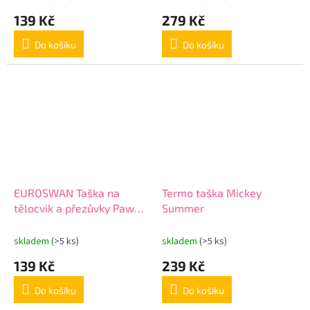
139 Kč
279 Kč
Do košíku
Do košíku
EUROSWAN Taška na
Termo taška Mickey
tělocvik a přezůvky Paw
Summer
Patrol Ready Polyester,
38/30 cm
skladem
(>5 ks)
skladem
(>5 ks)
139 Kč
239 Kč
Do košíku
Do košíku