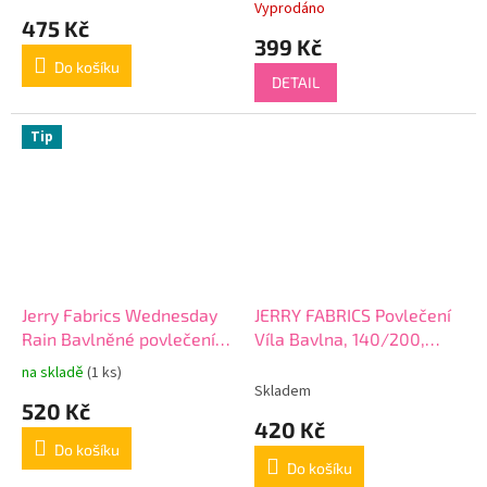
Vyprodáno
hodnocení
475 Kč
produktu
399 Kč
je
Do košíku
5,0
DETAIL
z
5
hvězdiček.
Tip
Jerry Fabrics Wednesday
JERRY FABRICS Povlečení
Rain Bavlněné povlečení
Víla Bavlna, 140/200,
140x200 + 70x90 cm
70/90 cm
na skladě
(1 ks)
Průměrné
Skladem
hodnocení
520 Kč
produktu
420 Kč
je
Do košíku
5,0
Do košíku
z