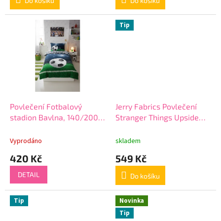
Do košíku
Do košíku
Tip
Povlečení Fotbalový
Jerry Fabrics Povlečení
stadion Bavlna, 140/200,
Stranger Things Upside
70/90 cm
Down
Vyprodáno
skladem
420 Kč
549 Kč
DETAIL
Do košíku
Tip
Novinka
Tip