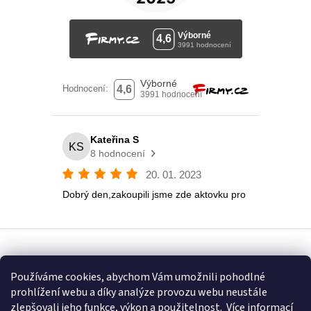
Vytvořil Shoptet
Používáme cookies, abychom Vám umožnili pohodlné
prohlížení webu a díky analýze provozu webu neustále
Copyright 2026
Eshop U Terezky
. Všechna práva vyhrazena.
zlepšovali jeho funkce, výkon a použitelnost.
Více informací