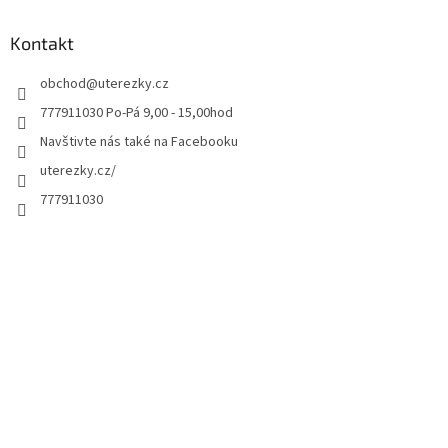
Kontakt
obchod
@
uterezky.cz
777911030 Po-Pá 9,00 - 15,00hod
Navštivte nás také na Facebooku
uterezky.cz/
777911030