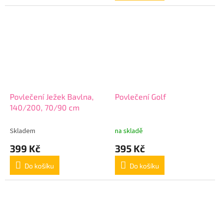
5
hvězdiček.
Povlečení Ježek Bavlna,
Povlečení Golf
140/200, 70/90 cm
Skladem
na skladě
399 Kč
395 Kč
Do košíku
Do košíku