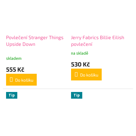
Povlečení Stranger Things
Jerry Fabrics Billie Eilish
Upside Down
povlečení
na skladě
Průměrné
skladem
hodnocení
530 Kč
produktu
555 Kč
je
Do košíku
5,0
Do košíku
z
5
hvězdiček.
Tip
Tip