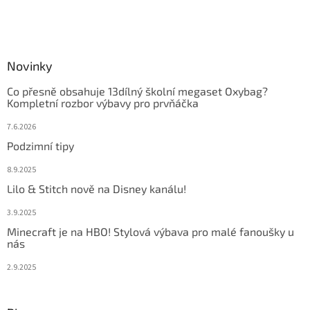
Novinky
Co přesně obsahuje 13dílný školní megaset Oxybag?
Kompletní rozbor výbavy pro prvňáčka
7.6.2026
Podzimní tipy
8.9.2025
Lilo & Stitch nově na Disney kanálu!
3.9.2025
Minecraft je na HBO! Stylová výbava pro malé fanoušky u
nás
2.9.2025