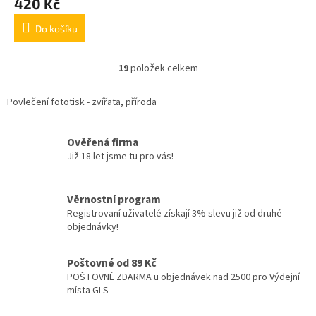
420 Kč
produktu
je
Do košíku
5,0
z
5
19
položek celkem
O
hvězdiček.
v
l
Povlečení fototisk - zvířata, příroda
á
d
a
Ověřená firma
c
Již 18 let jsme tu pro vás!
í
p
r
Věrnostní program
v
Registrovaní uživatelé získají 3% slevu již od druhé
k
objednávky!
y
v
ý
Poštovné od 89 Kč
p
POŠTOVNÉ ZDARMA u objednávek nad 2500 pro Výdejní
i
místa GLS
s
u