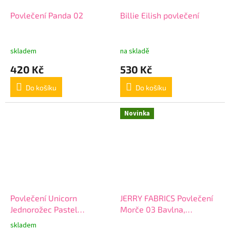
Povlečení Panda 02
Billie Eilish povlečení
skladem
na skladě
420 Kč
530 Kč
Do košíku
Do košíku
Novinka
Povlečení Unicorn
JERRY FABRICS Povlečení
Jednorožec Pastel
Morče 03 Bavlna,
Rainbow
140/200, 70/90 cm
skladem
Průměrné