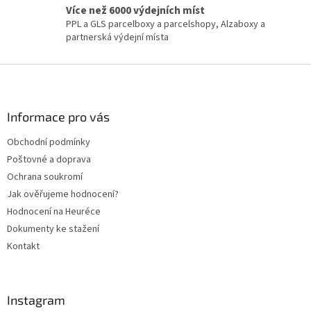
Více než 6000 výdejních míst
PPL a GLS parcelboxy a parcelshopy, Alzaboxy a
partnerská výdejní místa
Z
á
p
a
Informace pro vás
t
Obchodní podmínky
í
Poštovné a doprava
Ochrana soukromí
Jak ověřujeme hodnocení?
Hodnocení na Heuréce
Dokumenty ke stažení
Kontakt
Instagram