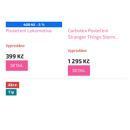
420 Kč
–5 %
Povlečení Lokomotiva
Carbotex Povlečení
Stranger Things Storm
Guards černé/červené 140
Vyprodáno
Průměrné
x 200, 70 x 90 cm zipový
Vyprodáno
hodnocení
399 Kč
uzávěr
produktu
1 295 Kč
je
DETAIL
5,0
DETAIL
z
5
hvězdiček.
Akce
Tip