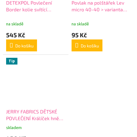
DETEXPOL Povlečení
Povlak na polštářek Lev
Border kolie svítící
micro 40-40 > varianta
140/200, 70/80
458
na skladě
na skladě
545 Kč
95 Kč
Do košíku
Do košíku
Tip
JERRY FABRICS DĚTSKÉ
POVLEČENÍ Králíček hnědý
Bunny Brown
skladem
Průměrné
hodnocení