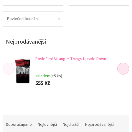
Povlečení licenční
Nejprodávanější
Povlečení Stranger Things Upside Down
skladem
(>5 ks)
555 Kč
Ř
a
Doporučujeme
Nejlevnější
Nejdražší
Nejprodávanější
z