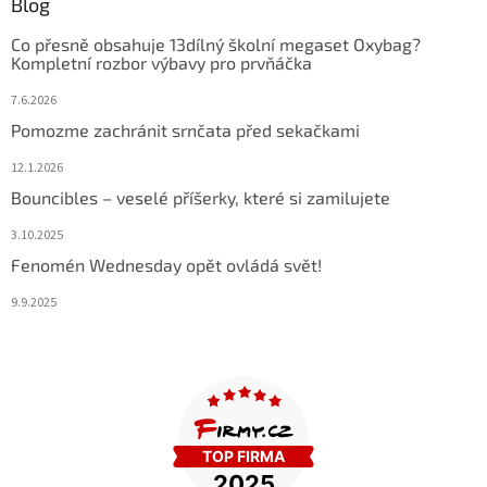
Blog
Co přesně obsahuje 13dílný školní megaset Oxybag?
Kompletní rozbor výbavy pro prvňáčka
7.6.2026
Pomozme zachránit srnčata před sekačkami
12.1.2026
Bouncibles – veselé příšerky, které si zamilujete
3.10.2025
Fenomén Wednesday opět ovládá svět!
9.9.2025