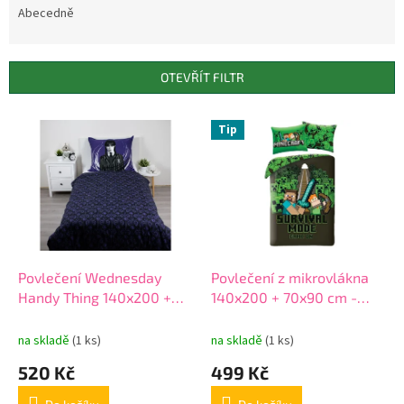
e
Abecedně
n
í
p
OTEVŘÍT FILTR
r
o
V
Tip
d
ý
u
p
k
i
t
s
ů
p
r
o
d
Povlečení Wednesday
Povlečení z mikrovlákna
u
Handy Thing 140x200 +
140x200 + 70x90 cm -
k
70x90 cm
Minecraft "Survival mode"
t
na skladě
(1 ks)
na skladě
(1 ks)
ů
520 Kč
499 Kč