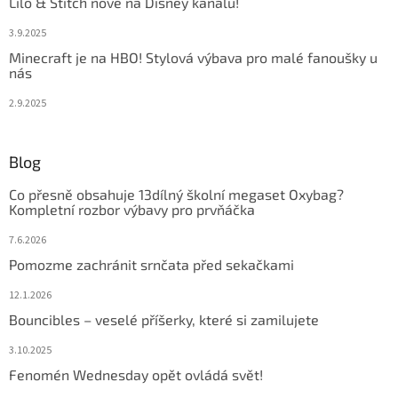
Lilo & Stitch nově na Disney kanálu!
3.9.2025
Minecraft je na HBO! Stylová výbava pro malé fanoušky u
nás
2.9.2025
Blog
Co přesně obsahuje 13dílný školní megaset Oxybag?
Kompletní rozbor výbavy pro prvňáčka
7.6.2026
Pomozme zachránit srnčata před sekačkami
12.1.2026
Bouncibles – veselé příšerky, které si zamilujete
3.10.2025
Fenomén Wednesday opět ovládá svět!