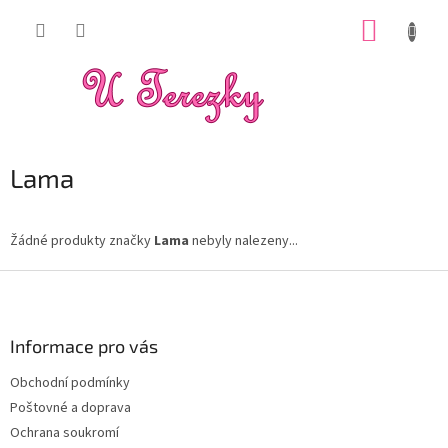
Přejít
NÁKUP
na
obsah
KOŠÍK
Lama
Žádné produkty značky
Lama
nebyly nalezeny...
Z
á
p
a
Informace pro vás
t
Obchodní podmínky
í
Poštovné a doprava
Ochrana soukromí