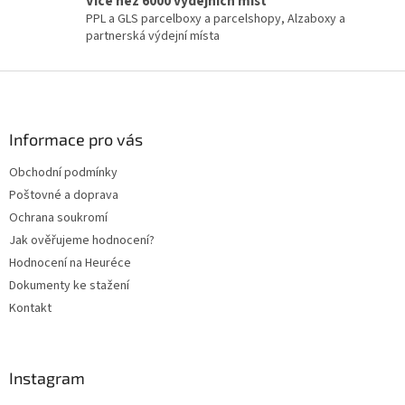
Více než 6000 výdejních míst
PPL a GLS parcelboxy a parcelshopy, Alzaboxy a
partnerská výdejní místa
Z
á
p
a
Informace pro vás
t
Obchodní podmínky
í
Poštovné a doprava
Ochrana soukromí
Jak ověřujeme hodnocení?
Hodnocení na Heuréce
Dokumenty ke stažení
Kontakt
Instagram