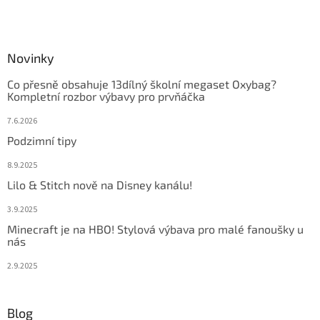
Novinky
Co přesně obsahuje 13dílný školní megaset Oxybag?
Kompletní rozbor výbavy pro prvňáčka
7.6.2026
Podzimní tipy
8.9.2025
Lilo & Stitch nově na Disney kanálu!
3.9.2025
Minecraft je na HBO! Stylová výbava pro malé fanoušky u
nás
2.9.2025
Blog