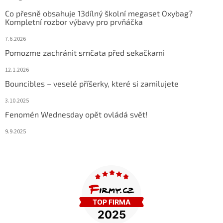
Co přesně obsahuje 13dílný školní megaset Oxybag?
Kompletní rozbor výbavy pro prvňáčka
7.6.2026
Pomozme zachránit srnčata před sekačkami
12.1.2026
Bouncibles – veselé příšerky, které si zamilujete
3.10.2025
Fenomén Wednesday opět ovládá svět!
9.9.2025