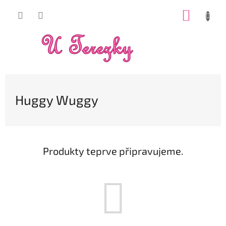
Přejít
NÁKUP
na
obsah
KOŠÍK
Huggy Wuggy
Produkty teprve připravujeme.