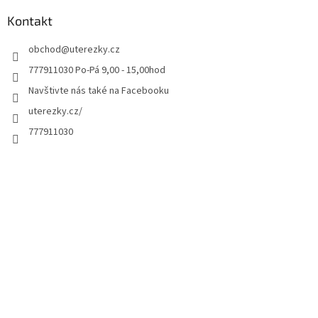
Kontakt
obchod
@
uterezky.cz
777911030 Po-Pá 9,00 - 15,00hod
Navštivte nás také na Facebooku
uterezky.cz/
777911030