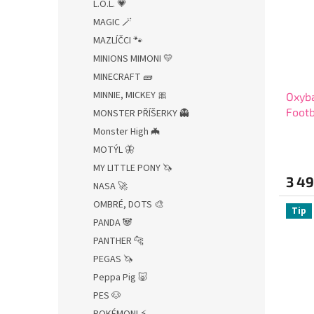
L.O.L. 💗
MAGIC 🪄
MAZLÍČCI 🐾
MINIONS MIMONI 💛
MINECRAFT 🧱
MINNIE, MICKEY 🎀
Oxyba
Footb
MONSTER PŘÍŠERKY 👻
dopl
Monster High 🦇
zdar
MOTÝL 🦋
MY LITTLE PONY 🦄
3 49
NASA 🚀
OMBRÉ, DOTS 🎨
Tip
PANDA 🐼
PANTHER 🐆
PEGAS 🦄
Peppa Pig 🐷
PES 🐶
POKÉMONI ⚡