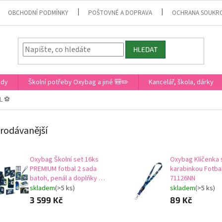
OBCHODNÍ PODMÍNKY
POŠTOVNÉ A DOPRAVA
OCHRANA SOUKR
HLEDAT
ady
Školní potřeby Oxybag a jiné 🎒✏️
Kancelář, škola, dárky
L ⚽
rodávanější
Oxybag Školní set 16ks
Oxybag Klíčenka 
PREMIUM fotbal 2 sada
karabinkou Fotbal
batoh, penál a doplňky 0-
71126NN
98926/016
skladem
(>5 ks)
skladem
(>5 ks)
3 599 Kč
89 Kč