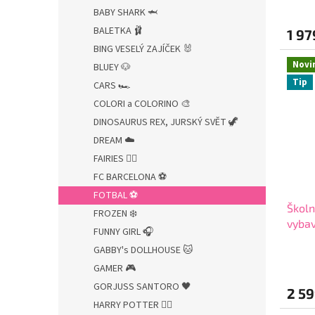
e
BABY SHARK 🦈
l
BALETKA 🩰
1 97
BING VESELÝ ZAJÍČEK 🐰
Novi
BLUEY 🐶
Tip
CARS 🏎️
COLORI a COLORINO 🎨
DINOSAURUS REX, JURSKÝ SVĚT 🦖
DREAM ☁️
FAIRIES 🧚‍♀️
FC BARCELONA ⚽
FOTBAL ⚽
Školn
FROZEN ❄️
vybav
FUNNY GIRL 🎧
láhev
GABBY's DOLLHOUSE 🐱
zdar
GAMER 🎮
GORJUSS SANTORO 🖤
2 59
HARRY POTTER 🧙‍♂️