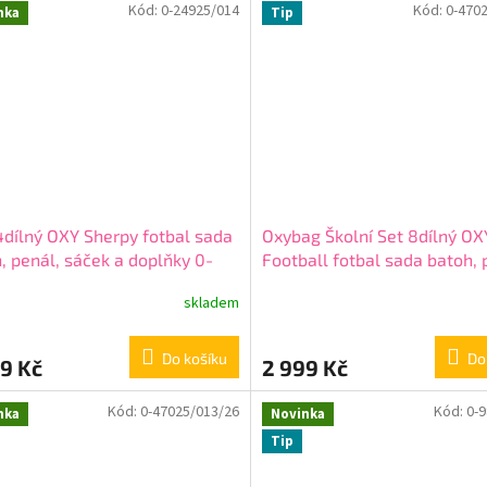
Kód:
0-24925/014
Kód:
0-470
nka
Tip
4dílný OXY Sherpy fotbal sada
Oxybag Školní Set 8dílný O
, penál, sáček a doplňky 0-
Football fotbal sada batoh, 
5/014
+ + dárek zdarma
doplňky 0-47025/08/26
skladem
Do košíku
Do
9 Kč
2 999 Kč
Kód:
0-47025/013/26
Kód:
0-
nka
Novinka
Tip