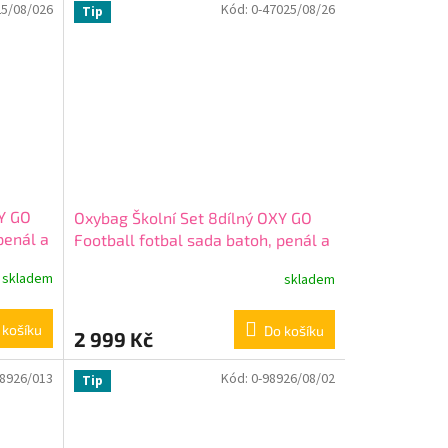
25/08/026
Kód:
0-47025/08/26
Tip
XY GO
Oxybag Školní Set 8dílný OXY GO
penál a
Football fotbal sada batoh, penál a
doplňky 0-47025/08/26
skladem
skladem
 košíku
Do košíku
2 999 Kč
98926/013
Kód:
0-98926/08/02
Tip