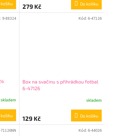
produktu
 košíku
Do košíku
279 Kč
je
5,0
z
:
9-88324
Kód:
6-47126
5
hvězdiček.
24
Box na svačinu s přihrádkou fotbal
6-47126
skladem
skladem
 košíku
Do košíku
129 Kč
-71126NN
Kód:
6-44026