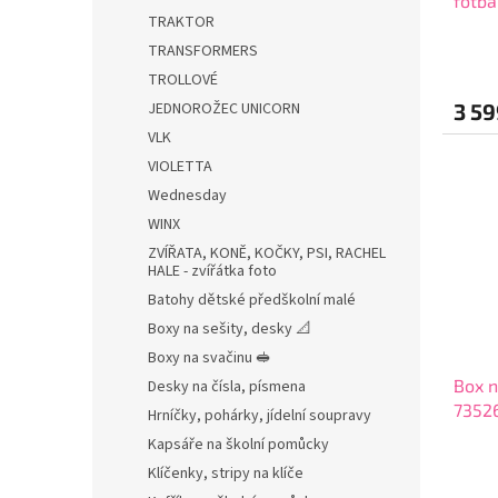
fotba
TRAKTOR
dopl
Průmě
zdar
TRANSFORMERS
hodno
TROLLOVÉ
produ
3 59
JEDNOROŽEC UNICORN
je
5,0
VLK
z
VIOLETTA
5
Wednesday
hvězdi
WINX
ZVÍŘATA, KONĚ, KOČKY, PSI, RACHEL
HALE - zvířátka foto
Batohy dětské předškolní malé
Boxy na sešity, desky 📐
Boxy na svačinu 🥪
Box n
Desky na čísla, písmena
7352
Hrníčky, pohárky, jídelní soupravy
Kapsáře na školní pomůcky
Klíčenky, stripy na klíče