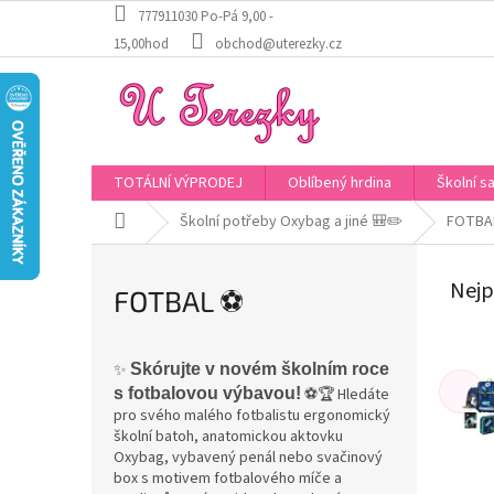
Přejít
777911030 Po-Pá 9,00 -
na
15,00hod
obchod@uterezky.cz
obsah
TOTÁLNÍ VÝPRODEJ
Oblíbený hrdina
Školní s
Domů
Školní potřeby Oxybag a jiné 🎒✏️
FOTBA
Nejp
FOTBAL ⚽
✨
Skórujte v novém školním roce
s fotbalovou výbavou!
⚽🏆 Hledáte
pro svého malého fotbalistu ergonomický
školní batoh, anatomickou aktovku
Oxybag, vybavený penál nebo svačinový
box s motivem fotbalového míče a