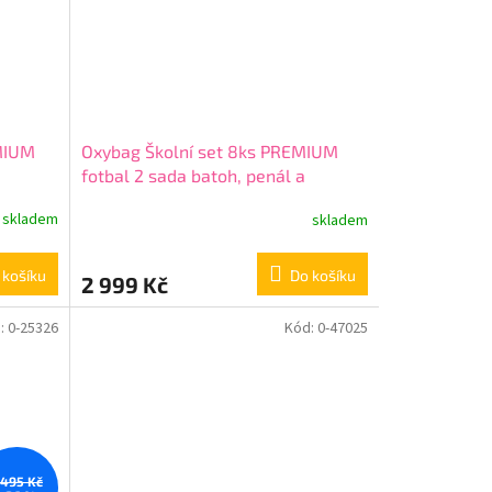
EMIUM
Oxybag Školní set 8ks PREMIUM
fotbal 2 sada batoh, penál a
doplňky 0-98926/08/01
skladem
skladem
 košíku
Do košíku
2 999 Kč
:
0-25326
Kód:
0-47025
 495 Kč