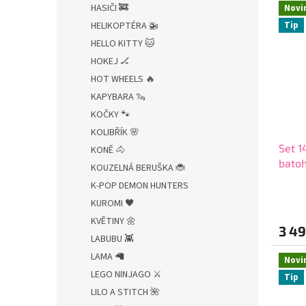
HASIČI 🚒
Novi
HELIKOPTÉRA 🚁
Tip
HELLO KITTY 🐱
HOKEJ 🏒
HOT WHEELS 🔥
KAPYBARA 🦦
KOČKY 🐾
KOLIBŘÍK 🌸
Set 1
KONĚ 🐴
batoh
KOUZELNÁ BERUŠKA 🐞
2492
K-POP DEMON HUNTERS
KUROMI 🖤
KVĚTINY 🌼
3 49
LABUBU 👾
LAMA 🦙
Novi
LEGO NINJAGO ⚔️
Tip
LILO A STITCH 🌺