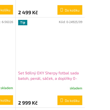
 košíku
Do košíku
2 499 Kč
:
6-56326
Kód:
0-24925/09
Tip
Set 9dílný OXY Sherpy fotbal sada
batoh, penál, sáček, a doplňky 0-
24925/09
skladem
skladem
 košíku
Do košíku
2 999 Kč