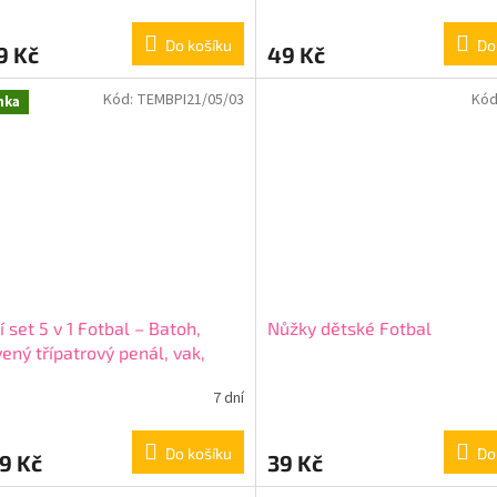
Do košíku
Do
9 Kč
49 Kč
Kód:
TEMBPI21/05/03
Kód
nka
í set 5 v 1 Fotbal – Batoh,
Nůžky dětské Fotbal
ený třípatrový penál, vak,
 a box na svačinu
+ + dárek
7 dní
ma
Do košíku
Do
9 Kč
39 Kč