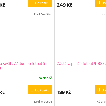
Do košíku
Do
 Kč
249 Kč
Kód:
5-70626
Kód
a sešity A4 Jumbo fotbal 5-
Zástěra pončo fotbal 9-883
6
na skladě
Do košíku
Do
Kč
189 Kč
Kód:
8-30526
Kód:
6