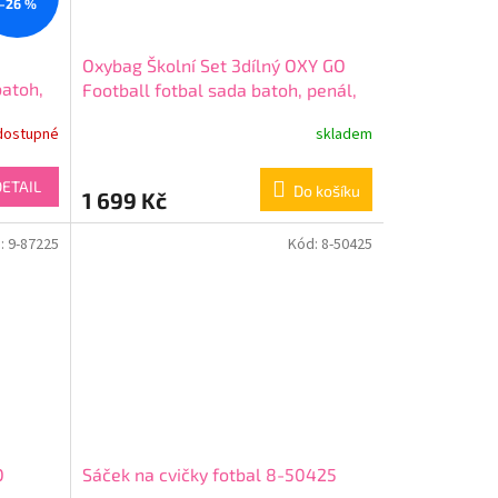
–26 %
Oxybag Školní Set 3dílný OXY GO
atoh,
Football fotbal sada batoh, penál,
rek
sáček 0-47025
dostupné
skladem
DETAIL
Do košíku
1 699 Kč
:
9-87225
Kód:
8-50425
O
Sáček na cvičky fotbal 8-50425