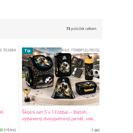
73
položek celkem
d:
552684
Kód:
TEMBPI21/05/02
Tip
al
Školní set 5 v 1 Fotbal – Batoh,
vybavený dvoupatrový penál, vak,
láhev a box na svačinu
+ + dárek
dě
(>5 ks)
7 dní
zdarma