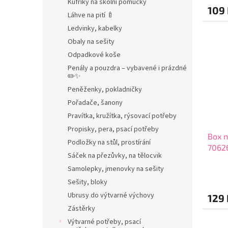
Kufříky na školní pomůcky
109
Láhve na pití 🍼
Ledvinky, kabelky
Obaly na sešity
Odpadkové koše
Penály a pouzdra – vybavené i prázdné
✏️✨
Peněženky, pokladničky
Pořadače, šanony
Pravítka, kružítka, rýsovací potřeby
Propisky, pera, psací potřeby
Box n
Podložky na stůl, prostírání
7062
Sáček na přezůvky, na tělocvik
Samolepky, jmenovky na sešity
Sešity, bloky
Ubrusy do výtvarné výchovy
129 
Zástěrky
Výtvarné potřeby, psací