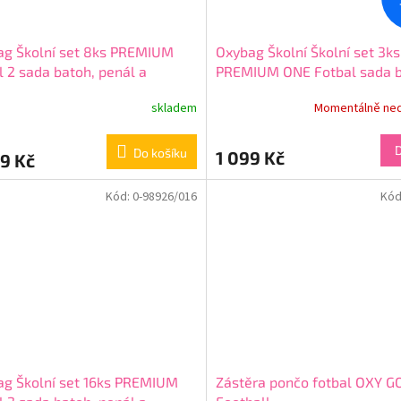
ag Školní set 8ks PREMIUM
Oxybag Školní Školní set 3ks
l 2 sada batoh, penál a
PREMIUM ONE Fotbal sada b
ňky 0-98926/08/01
penál, sáček 0-25326
+ + dá
skladem
Momentálně ne
zdarma
Do košíku
1 099 Kč
9 Kč
Kód:
0-98926/016
Kód
g Školní set 16ks PREMIUM
Zástěra pončo fotbal OXY G