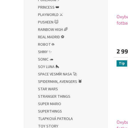
PRINCESS 👑
PLAYWORLD ⚔️
Oxyb
PUSHEEN 🐱
fotba
dopl
RAINBOW HIGH 🌈
REAL MADRID ⚽
ROBOT 🤖
2 99
SHINY ✨
SONIC 🦔
Tip
SOY LUNA 🛼
SPACE VESMÍR NASA 🚀
SPIDERMAN, AVENGERS 🕷️
STAR WARS
STRANGER THINGS
SUPER MARIO
SUPERTHINGS
TLAPKOVÁ PATROLA
Oxyba
TOY STORY