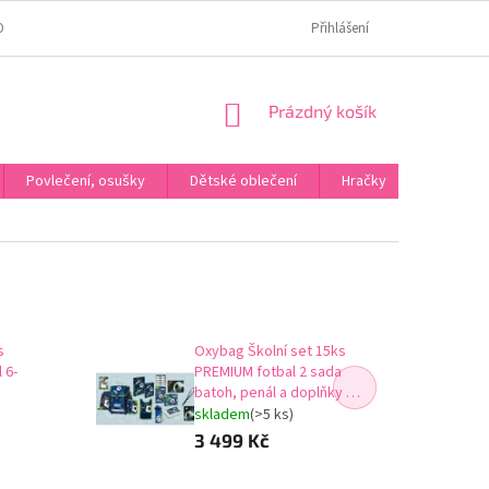
OMÍ
JAK OVĚŘUJEME HODNOCENÍ?
HODNOCENÍ NA HEURÉCE
Přihlášení
NÁKUPNÍ
Prázdný košík
KOŠÍK
Povlečení, osušky
Dětské oblečení
Hračky
Karneva
s
Oxybag Školní set 15ks
 6-
PREMIUM fotbal 2 sada
batoh, penál a doplňky 0-
98926/015
skladem
(>5 ks)
3 499 Kč