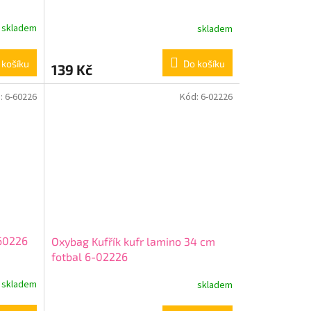
skladem
skladem
 košíku
Do košíku
139 Kč
:
6-60226
Kód:
6-02226
-60226
Oxybag Kufřík kufr lamino 34 cm
fotbal 6-02226
skladem
skladem
Průměrné
hodnocení