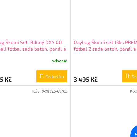
g Školní Set 13dílný OXY GO
Oxybag Školní set 13ks PR
all fotbal sada batoh, penál a
fotbal 2 sada batoh, penál a
ňky 0-47025/013
+ + dárek
doplňky 0-98926/013
skladem
ma
Do košíku
Do
5 Kč
3 495 Kč
Kód:
0-98926/08/01
Kód
1