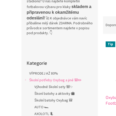
stadionů? U nás najdete kompletní
fotbalovou výbavu pro kluky
skladem a
připravenou k okamžitému
odeslání!
🚀 K objednávce vám navíc
Ř
přibalíme milý dárek ZDARMA. Podrobného
a
Dopor
průvodce sortimentem najdete v popisu
z
pod produkty. 👇
e
V
n
Tip
ý
í
P
p
p
o
Přeskočit
i
r
s
Kategorie
kategorie
s
o
t
p
d
r
VÝPRODEJ AŽ 80%
r
u
a
Školní potřeby Oxybag a jiné 🎒✏️
o
k
n
d
t
Výhodné školní sety 🎒✨
n
u
ů
í
Škoní batohy a aktovky 🏫
Oxyba
k
p
Školní batohy Oxybag 🎒
Footb
t
a
AUTO 🏎️
dekor
ů
n
AXOLOTL 🦎