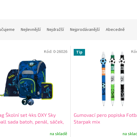
učujeme
Nejlevnější
Nejdražší
Nejprodávanější
Abecedně
Kód:
0-26026
Kó
Tip
g Školní set 4ks OXY Sky
Gumovací pero popiska Fotb
all sada batoh, penál, sáček,
Starpak mix
ační placky
+ + dárek zdarma
na skladě
na skla