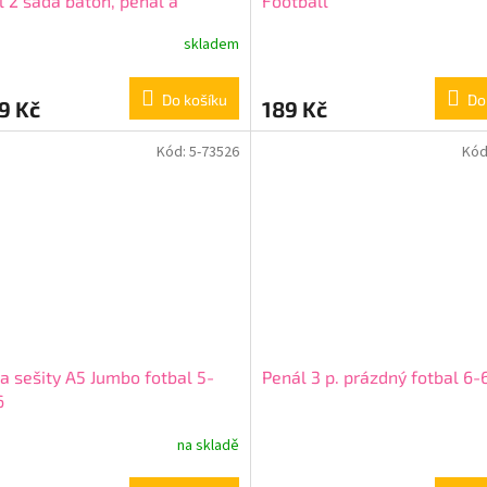
l 2 sada batoh, penál a
Football
ňky 0-98926/016
+ + dárek
skladem
rné
ma
cení
ktu
Do košíku
Do
9 Kč
189 Kč
Kód:
5-73526
Kód
ček.
a sešity A5 Jumbo fotbal 5-
Penál 3 p. prázdný fotbal 6
6
na skladě