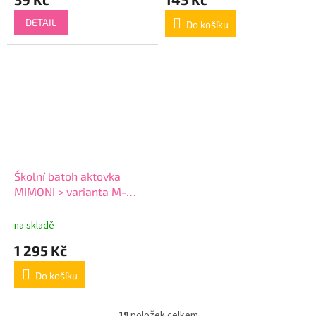
DETAIL
Do košíku
Školní batoh aktovka
MIMONI > varianta M-
8933
na skladě
1 295 Kč
Do košíku
19
položek celkem