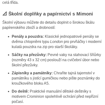
celá třída.
📐 Školní doplňky a papírnictví s Mimoni
Školní výbavu můžete do detailu doplnit o širokou škálu
papírenského zboží a drobností:
Penály a pouzdra:
Klasické jednopatrové penály se
dvěma chlopněmi typu
London
pro prvňáčky i moderní
kulatá pouzdra na zip pro starší školáky.
Sáčky na přezůvky:
Pevné vaky na stahovací šňůrky
(rozměry 43 x 32 cm) poslouží na cvičební úbor nebo
školní přezůvky.
Zápisníky a památníky:
Chraňte tajná tajemství v
památníku s jistící gumičkou nebo pište poznámky do
kroužkového bloku A5.
Do deště:
Praktické manuální dětské deštníky s
motivem
Crominion
spolehlivě ochrání před nepřízní
počasí.