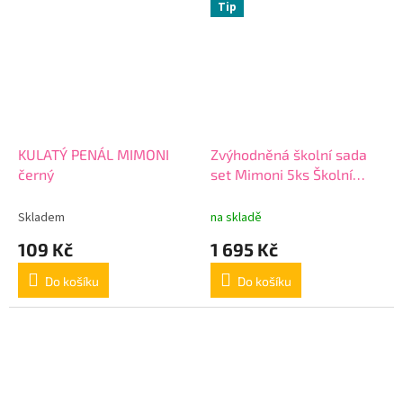
Tip
KULATÝ PENÁL MIMONI
Zvýhodněná školní sada
černý
set Mimoni 5ks Školní
batoh aktovka
Skladem
na skladě
109 Kč
1 695 Kč
Do košíku
Do košíku