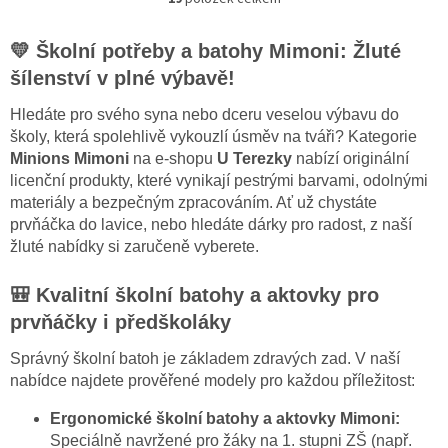
O
v
l
💛 Školní potřeby a batohy Mimoni: Žluté
á
šílenství v plné výbavě!
d
a
Hledáte pro svého syna nebo dceru veselou výbavu do
c
školy, která spolehlivě vykouzlí úsměv na tváři? Kategorie
í
p
Minions Mimoni
na e-shopu
U Terezky
nabízí originální
r
licenční produkty, které vynikají pestrými barvami, odolnými
v
materiály a bezpečným zpracováním. Ať už chystáte
k
prvňáčka do lavice, nebo hledáte dárky pro radost, z naší
y
žluté nabídky si zaručeně vyberete.
v
ý
p
🎒 Kvalitní školní batohy a aktovky pro
i
prvňáčky i předškoláky
s
u
Správný školní batoh je základem zdravých zad. V naší
nabídce najdete prověřené modely pro každou příležitost:
Ergonomické školní batohy a aktovky Mimoni:
Speciálně navržené pro žáky na 1. stupni ZŠ (např.