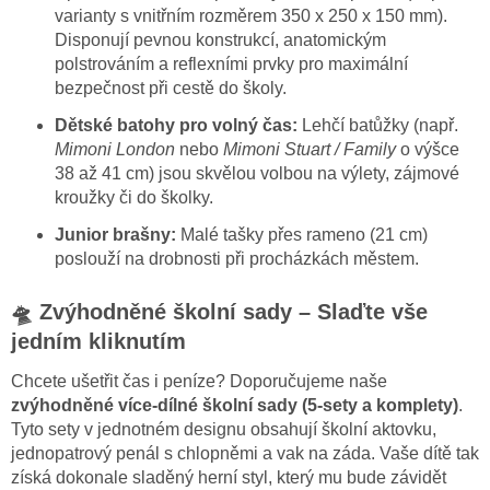
varianty s vnitřním rozměrem 350 x 250 x 150 mm).
Disponují pevnou konstrukcí, anatomickým
polstrováním a reflexními prvky pro maximální
bezpečnost při cestě do školy.
Dětské batohy pro volný čas:
Lehčí batůžky (např.
Mimoni London
nebo
Mimoni Stuart / Family
o výšce
38 až 41 cm) jsou skvělou volbou na výlety, zájmové
kroužky či do školky.
Junior brašny:
Malé tašky přes rameno (21 cm)
poslouží na drobnosti při procházkách městem.
🛸 Zvýhodněné školní sady – Slaďte vše
jedním kliknutím
Chcete ušetřit čas i peníze? Doporučujeme naše
zvýhodněné více-dílné školní sady (5-sety a komplety)
.
Tyto sety v jednotném designu obsahují školní aktovku,
jednopatrový penál s chlopněmi a vak na záda. Vaše dítě tak
získá dokonale sladěný herní styl, který mu bude závidět