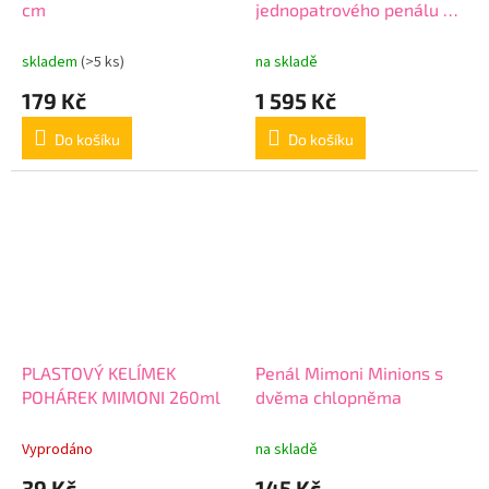
cm
jednopatrového penálu a
vaku na záda MIMONI
skladem
(>5 ks)
na skladě
179 Kč
1 595 Kč
Do košíku
Do košíku
PLASTOVÝ KELÍMEK
Penál Mimoni Minions s
POHÁREK MIMONI 260ml
dvěma chlopněma
Vyprodáno
na skladě
39 Kč
145 Kč