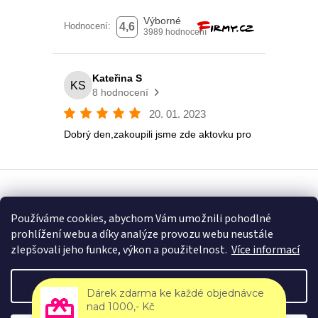
Vytvořil Shoptet
Používáme cookies, abychom Vám umožnili pohodlné
prohlížení webu a díky analýze provozu webu neustále
Copyright 2026
Eshop U Terezky
. Všechna práva vyhrazena.
zlepšovali jeho funkce, výkon a použitelnost.
Více informací
Nastavení
Dárek zdarma ke každé objednávce
nad 1000,- Kč