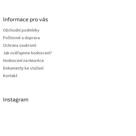
á
p
a
Informace pro vás
t
Obchodní podmínky
í
Poštovné a doprava
Ochrana soukromí
Jak ověřujeme hodnocení?
Hodnocení na Heuréce
Dokumenty ke stažení
Kontakt
Instagram