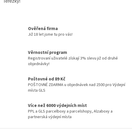
Terezky!
Ověřená firma
Již 18 let jsme tu pro vás!
Věrnostní program
Registrovaní uživatelé získají 3% slevu již od druhé
objednávky!
Poštovné od 89 Kč
POŠTOVNÉ ZDARMA u objednávek nad 2500 pro Výdejní
místa GLS
Více než 6000 výdejních míst
PPL a GLS parcelboxy a parcelshopy, Alzaboxy a
partnerská výdejní místa
Z