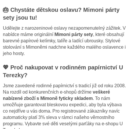
🎂 Chystáte dětskou oslavu? Mimoni párty
sety jsou tu!
Udělejte z narozeninové oslavy nezapomenutelný zážitek. V
nabídce máme originální
Mimoni párty sety
, které obsahují
barevné papírové kelímky, talíře a ladící ubrousky. Stylové
stolování s Mimoněmi nadchne každého malého oslavence i
jeho hosty.
💖 Proč nakupovat v rodinném papírnictví U
Terezky?
Jsme zavedené rodinné papírnictví s tradicí již od roku 2008.
Na rozdíl od konkurenčních e-shopů držíme
veškeré
nabízené zboží s Mimoně fyticky skladem
. To nám
umožňuje garantovat bleskovou expedici, aby byla výbava
co nejdříve u vás doma. Pro registrované zákazníky navíc
automaticky platí 3% sleva v rámci našeho věrnostního
programu. Vybavte své děti veselými parťáky na e-shopu U