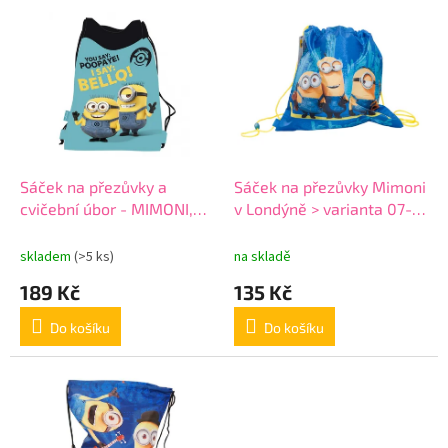
o
V
d
ý
u
p
k
i
t
s
ů
p
r
o
d
Sáček na přezůvky a
Sáček na přezůvky Mimoni
u
cvičební úbor - MIMONI,
v Londýně > varianta 07-
k
Rozměry 430 x 320 mm
06-modrá
t
skladem
(>5 ks)
na skladě
ů
189 Kč
135 Kč
Do košíku
Do košíku