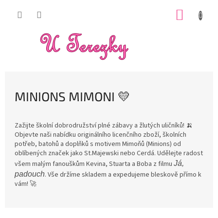
Přejít
NÁKUP
na
obsah
KOŠÍK
MINIONS MIMONI 💛
Zažijte školní dobrodružství plné zábavy a žlutých uličníků! 🍌
Objevte naši nabídku originálního licenčního zboží, školních
potřeb, batohů a doplňků s motivem Mimoňů (Minions) od
oblíbených značek jako St.Majewski nebo Cerdá. Udělejte radost
všem malým fanouškům Kevina, Stuarta a Boba z filmu
Já,
padouch
. Vše držíme skladem a expedujeme bleskově přímo k
vám! 🚀