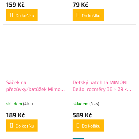
159 Kč
79 Kč
Do košíku
Do košíku
Sáček na
Dětský batoh 15 MIMONI
přezůvky/batůžek Mimoni,
Bello, rozměry 38 × 29 ×
rozměry: 43 x 32 cm
18 cm
skladem
(4 ks)
skladem
(3 ks)
189 Kč
589 Kč
Do košíku
Do košíku