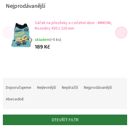
Nejprodávanější
Sáček na přezůvky a cvičební úbor - MIMONI,
Rozměry 430 x 320 mm
skladem
(>5 ks)
189 Kč
Ř
a
Doporučujeme
Nejlevnější
Nejdražší
Nejprodávanější
z
e
Abecedně
n
í
p
OTEVŘÍT FILTR
r