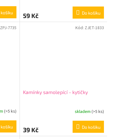
 košíku
Do košíku
59 Kč
ZPJ-7735
Kód:
ZJET-1833
Kamínky samolepící - kytičky
em
(>5 ks)
skladem
(>5 ks)
 košíku
Do košíku
39 Kč