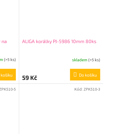
y na
ALIGA korálky PJ-5986 10mm 80ks
em
(>5 ks)
skladem
(>5 ks)
 košíku
Do košíku
59 Kč
ZPK510-5
Kód:
ZPK510-3