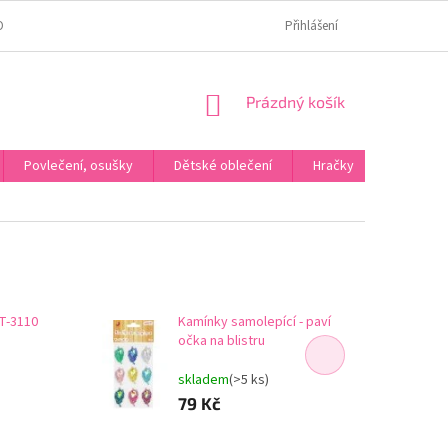
OMÍ
JAK OVĚŘUJEME HODNOCENÍ?
HODNOCENÍ NA HEURÉCE
Přihlášení
NÁKUPNÍ
Prázdný košík
KOŠÍK
Povlečení, osušky
Dětské oblečení
Hračky
Karneva
T-3110
Kamínky samolepící - paví
očka na blistru
skladem
(>5 ks)
79 Kč