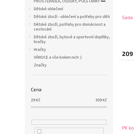
PROSTĚRADLA, OSUŠKY, POLŠTÁŘKY 🛏️
Dětské oblečení
Dětské zboží - oblečení a potřeby pro děti
Sada 
Dětské zboží, potřeby pro domácnost a
cestování
Dětské zboží, bytové a sportovní doplňky,
hračky
Hračky
209
VÁNOCE a vše kolem nich :)
Značky
Cena
29
Kč
309
Kč
PK k