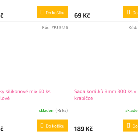
Do košíku
Do
Kč
69 Kč
Kód:
ZPJ-9456
Kód:
ky silikonové mix 60 ks
Sada korálků 8mm 300 ks v
lové
krabičce
skladem
(>5 ks)
sklad
Do košíku
Do
Kč
189 Kč