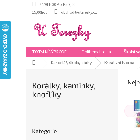
Přejít
777911030 Po-Pá 9,00 -
na
15,00hod
obchod@uterezky.cz
obsah
TOTÁLNÍ VÝPRODEJ
Oblíbený hrdina
Školní s
Domů
Kancelář, škola, dárky
Kreativní tvorba
Nejp
Korálky, kamínky,
knoflíky
P
o
Přeskočit
s
Kategorie
kategorie
t