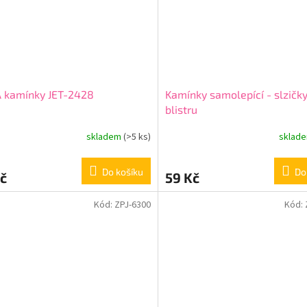
A kamínky JET-2428
Kamínky samolepící - slzičk
blistru
skladem
(>5 ks)
sklad
Do košíku
Do
č
59 Kč
Kód:
ZPJ-6300
Kód: