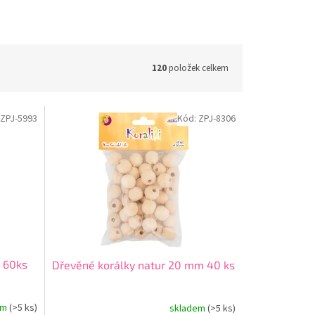
120
položek celkem
ZPJ-5993
Kód:
ZPJ-8306
 60ks
Dřevěné korálky natur 20 mm 40 ks
em
(>5 ks)
skladem
(>5 ks)