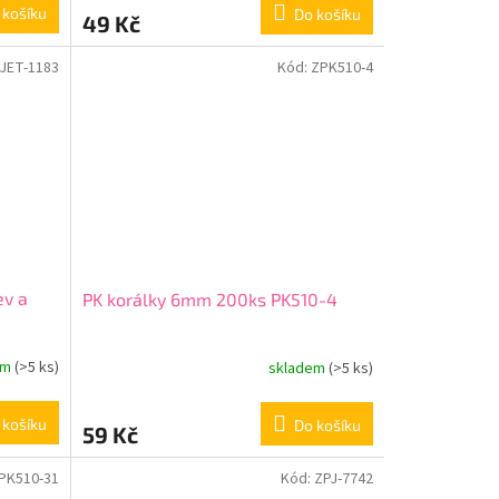
 košíku
Do košíku
49 Kč
JET-1183
Kód:
ZPK510-4
ev a
PK korálky 6mm 200ks PK510-4
em
(>5 ks)
skladem
(>5 ks)
 košíku
Do košíku
59 Kč
PK510-31
Kód:
ZPJ-7742