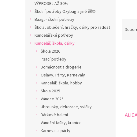
r
VÝPRODEJ AŽ 80%
a
Školní potřeby Oxybag a jiné 🎒✏️
n
Baagl - školní potřeby
n
Ř
í
Škola, oblečení, hračky, dárky pro radost
a
Dopor
p
z
Kancelářské potřeby
a
e
Kancelář, škola, dárky
n
V
n
Škola 2026
e
ý
í
Psací potřeby
l
p
p
Domácnost a drogerie
i
r
Oslavy, Párty, Karnevaly
s
o
p
d
Kancelář, škola, hobby
r
u
Škola 2025
o
k
Vánoce 2025
d
t
Ubrousky, dekorace, svíčky
u
ů
Dárkové balení
ALIG
k
t
Vánoční tašky, krabice
ů
Karneval a párty