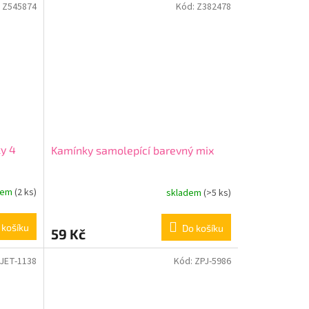
:
Z545874
Kód:
Z382478
ky 4
Kamínky samolepící barevný mix
dem
(2 ks)
skladem
(>5 ks)
 košíku
Do košíku
59 Kč
JET-1138
Kód:
ZPJ-5986