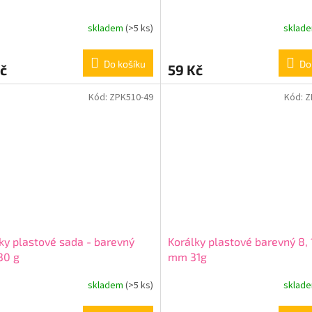
skladem
(>5 ks)
sklad
Do košíku
Do
č
59 Kč
Kód:
ZPK510-49
Kód:
Z
ky plastové sada - barevný
Korálky plastové barevný 8, 
30 g
mm 31g
skladem
(>5 ks)
sklad