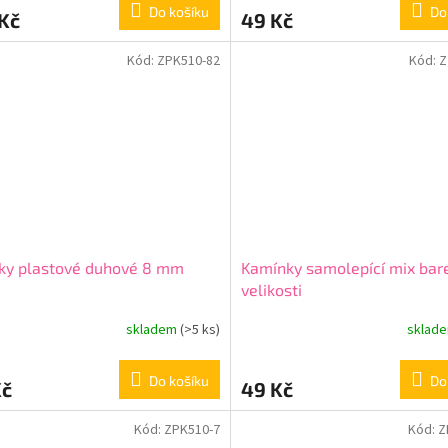
Do košíku
Do
Kč
49 Kč
Kód:
ZPK510-82
Kód:
Z
ky plastové duhové 8 mm
Kamínky samolepící mix bar
velikosti
skladem
(>5 ks)
sklad
Do košíku
Do
Kč
49 Kč
Kód:
ZPK510-7
Kód:
Z