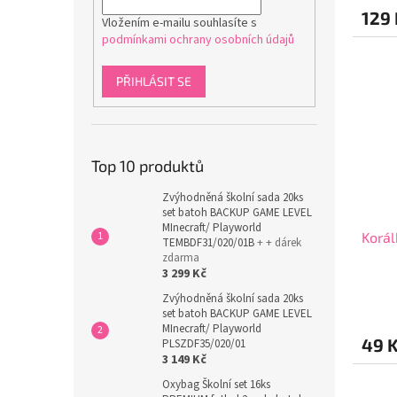
129 
Vložením e-mailu souhlasíte s
podmínkami ochrany osobních údajů
PŘIHLÁSIT SE
Top 10 produktů
Zvýhodněná školní sada 20ks
set batoh BACKUP GAME LEVEL
MInecraft/ Playworld
Korál
TEMBDF31/020/01B
+ + dárek
zdarma
3 299 Kč
Zvýhodněná školní sada 20ks
set batoh BACKUP GAME LEVEL
MInecraft/ Playworld
49 
PLSZDF35/020/01
3 149 Kč
Oxybag Školní set 16ks