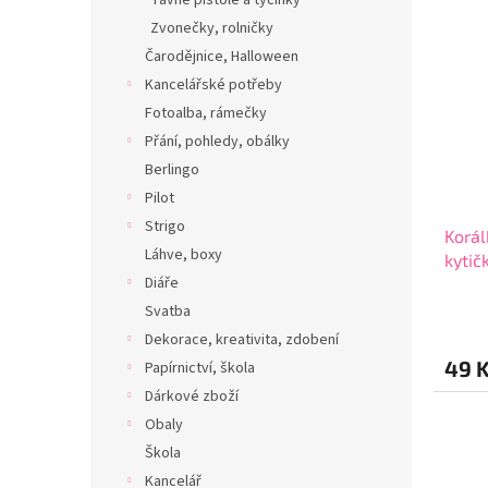
Zvonečky, rolničky
Čarodějnice, Halloween
Kancelářské potřeby
Fotoalba, rámečky
Přání, pohledy, obálky
Berlingo
Pilot
Strigo
Korál
Láhve, boxy
kytič
Diáře
Svatba
Dekorace, kreativita, zdobení
49 
Papírnictví, škola
Dárkové zboží
Obaly
Škola
Kancelář