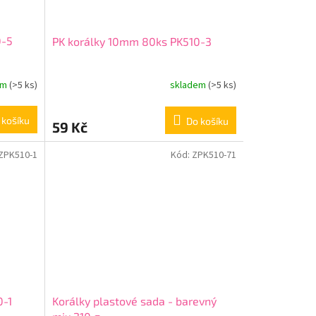
0-5
PK korálky 10mm 80ks PK510-3
em
(>5 ks)
skladem
(>5 ks)
 košíku
Do košíku
59 Kč
ZPK510-1
Kód:
ZPK510-71
0-1
Korálky plastové sada - barevný