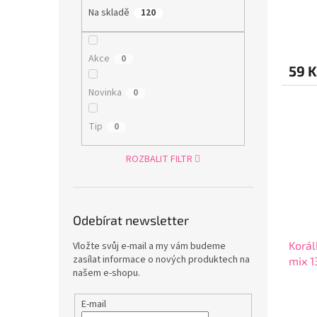
Na skladě
120
Akce
0
59 K
Novinka
0
Tip
0
ROZBALIT FILTR
Odebírat newsletter
Korál
Vložte svůj e-mail a my vám budeme
zasílat informace o nových produktech na
mix 1
našem e-shopu.
E-mail