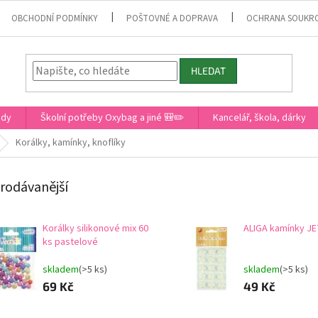
OBCHODNÍ PODMÍNKY
POŠTOVNÉ A DOPRAVA
OCHRANA SOUKR
HLEDAT
ady
Školní potřeby Oxybag a jiné 🎒✏️
Kancelář, škola, dárky
Korálky, kamínky, knoflíky
rodávanější
Korálky silikonové mix 60
ALIGA kamínky JE
ks pastelové
skladem
(>5 ks)
skladem
(>5 ks)
69 Kč
49 Kč