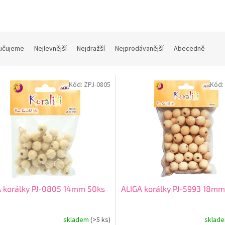
učujeme
Nejlevnější
Nejdražší
Nejprodávanější
Abecedně
Kód:
ZPJ-0805
Kód:
A korálky PJ-0805 14mm 50ks
ALIGA korálky PJ-5993 18mm
skladem
(>5 ks)
sklad