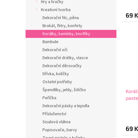
Hry a hračky
Kreativní tvorba
69 
Dekorační filc, pěna
Brokát, flitry, konfety
Korálky, kamínky, knoflíky
Bambule
Dekorační oči
Dekorační drátky, vlasce
Dekorační děrovačky
Dřívka, kolíčky
Ostatní potřeby
Špendlíky, jehly, šitíčko
Korál
Peříčka
paste
Dekorační pásky a lepidla
Příslušenství
Sisalová vlákna
69 
Popisovače, barvy
Tavné pistole a tyčinky