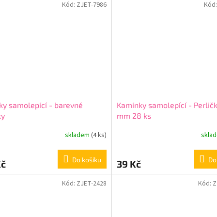
Kód:
ZJET-7986
Kód
ky samolepící - barevné
Kamínky samolepící - Perlič
ky
mm 28 ks
skladem
(4 ks)
skla
Do košíku
Do
Kč
39 Kč
Kód:
ZJET-2428
Kód:
Z