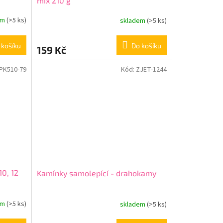
mix 210 g
em
(>5 ks)
skladem
(>5 ks)
 košíku
Do košíku
159 Kč
PK510-79
Kód:
ZJET-1244
10, 12
Kamínky samolepící - drahokamy
em
(>5 ks)
skladem
(>5 ks)