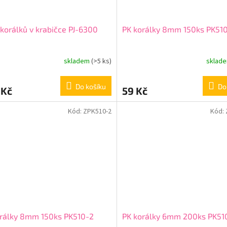
korálků v krabičce PJ-6300
PK korálky 8mm 150ks PK51
skladem
(>5 ks)
sklad
Do košíku
Do
 Kč
59 Kč
Kód:
ZPK510-2
Kód:
orálky 8mm 150ks PK510-2
PK korálky 6mm 200ks PK51