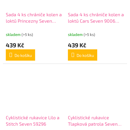
Sada 4 ks chrániče kolen a
Sada 4 ks chrániče kolen a
loktů Princezny Seven
loktů Cars Seven 9006
59095
červená
skladem
(>5 ks)
skladem
(>5 ks)
439 Kč
439 Kč
Do košíku
Do košíku
Cyklistické rukavice Lilo a
Cyklistické rukavice
Stitch Seven 59296
Tlapková patrola Seven