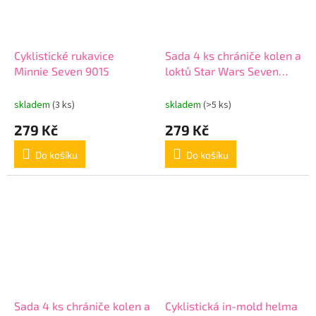
Cyklistické rukavice
Sada 4 ks chrániče kolen a
Minnie Seven 9015
loktů Star Wars Seven
9038 oranžové
skladem
(3 ks)
skladem
(>5 ks)
279 Kč
279 Kč
Do košíku
Do košíku
Sada 4 ks chrániče kolen a
Cyklistická in-mold helma