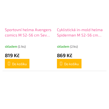
Sportovní helma Avengers
Cyklistická in-mold helma
comics M 52-56 cm Seven
Spiderman M 52-56 cm
9082 bílo - černá
Seven 9075 modrá
skladem
(1 ks)
skladem
(2 ks)
819 Kč
869 Kč
Do košíku
Do košíku