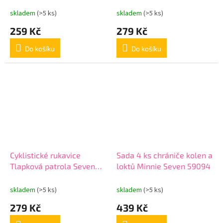
34011 modré
skladem
(>5 ks)
skladem
(>5 ks)
259 Kč
279 Kč
Do košíku
Do košíku
Cyklistické rukavice
Sada 4 ks chrániče kolen a
Tlapková patrola Seven
loktů Minnie Seven 59094
34010 růžové
skladem
(>5 ks)
skladem
(>5 ks)
279 Kč
439 Kč