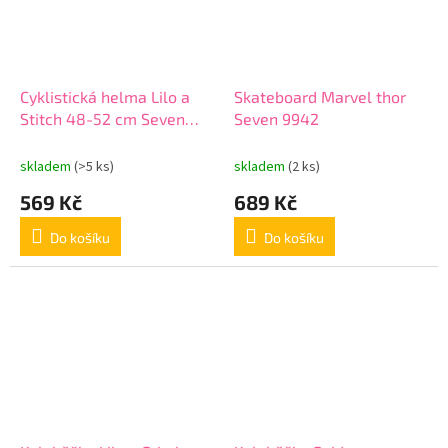
Cyklistická helma Lilo a
Skateboard Marvel thor
Stitch 48-52 cm Seven
Seven 9942
59423 tyrkysová
skladem
(>5 ks)
skladem
(2 ks)
569 Kč
689 Kč
Do košíku
Do košíku