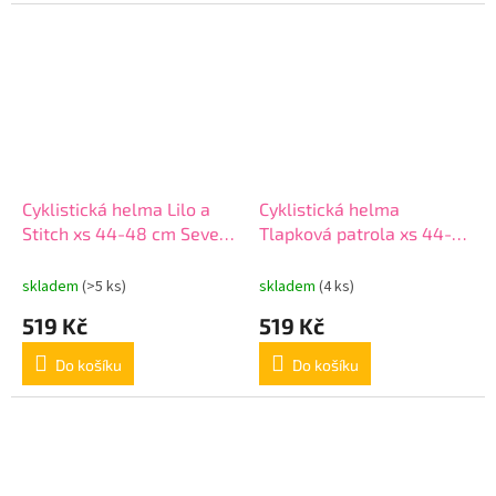
Cyklistická helma Lilo a
Cyklistická helma
Stitch xs 44-48 cm Seven
Tlapková patrola xs 44-48
59422 fialová
cm Seven 34044 sv.
modrá boy
skladem
(>5 ks)
skladem
(4 ks)
519 Kč
519 Kč
Do košíku
Do košíku