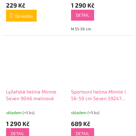
229 Kč
1 290 Kč
DETAIL
Do košíku
M 55-58 cm
Lyžařská helma Minnie
Sportovní helma Minnie l
Seven 9046 malinová
56-59 cm Seven 59247
stříbrná
skladem
(>5 ks)
skladem
(>5 ks)
1 290 Kč
689 Kč
DETAIL
DETAIL