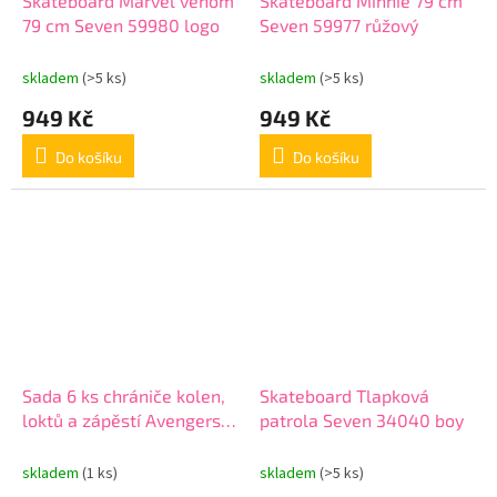
Skateboard Marvel venom
Skateboard Minnie 79 cm
79 cm Seven 59980 logo
Seven 59977 růžový
skladem
(>5 ks)
skladem
(>5 ks)
949 Kč
949 Kč
Do košíku
Do košíku
Sada 6 ks chrániče kolen,
Skateboard Tlapková
loktů a zápěstí Avengers
patrola Seven 34040 boy
Seven 9066
skladem
(1 ks)
skladem
(>5 ks)