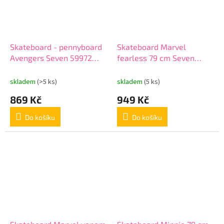
Skateboard - pennyboard
Skateboard Marvel
Avengers Seven 59972
fearless 79 cm Seven
logo
59984
skladem
(>5 ks)
skladem
(5 ks)
869 Kč
949 Kč
Do košíku
Do košíku