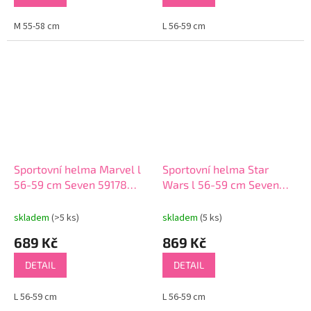
M 55-58 cm
L 56-59 cm
Sportovní helma Marvel l
Sportovní helma Star
56-59 cm Seven 59178
Wars l 56-59 cm Seven
stříbrná
59250 stříbrná
skladem
(>5 ks)
skladem
(5 ks)
689 Kč
869 Kč
DETAIL
DETAIL
L 56-59 cm
L 56-59 cm