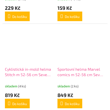
229 Kč
159 Kč
Do košíku
Do košíku
Cyklistická in-mold helma
Sportovní helma Marvel
Stitch m 52-56 cm Seven
comics m 52-56 cm Seven
59292 tyrkysová
59184 black
skladem
(4 ks)
skladem
(2 ks)
819 Kč
849 Kč
Do košíku
Do košíku