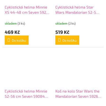
Cyklistická helma Minnie
Cyklistická helma Star
XS 44-48 cm Seven 59281
Wars Mandalorian 52-56
růžová
cm Seven 59264 tyrkysová
skladem
(3 ks)
skladem
(2 ks)
469 Kč
519 Kč
Do košíku
Do košíku
Cyklistická helma Minnie
Koš na kolo Star Wars the
52-56 cm Seven 59084
Mandalorian Seven 59266
růžová
tm. modrý