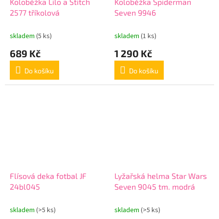
Koloběžka Lilo a Stitch
Koloběžka Spiderman
2577 tříkolová
Seven 9946
skladem
(5 ks)
skladem
(1 ks)
689 Kč
1 290 Kč
Do košíku
Do košíku
Flísová deka fotbal JF
Lyžařská helma Star Wars
24bl045
Seven 9045 tm. modrá
skladem
(>5 ks)
skladem
(>5 ks)