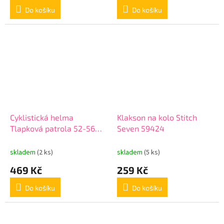
Do košíku
Do košíku
Cyklistická helma
Klakson na kolo Stitch
Tlapková patrola 52-56
Seven 59424
cm Seven 34000 girl
skladem
(2 ks)
skladem
(5 ks)
469 Kč
259 Kč
Do košíku
Do košíku