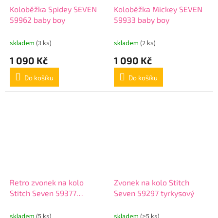
Koloběžka Spidey SEVEN
Koloběžka Mickey SEVEN
59962 baby boy
59933 baby boy
skladem
(3 ks)
skladem
(2 ks)
1 090 Kč
1 090 Kč
Do košíku
Do košíku
Retro zvonek na kolo
Zvonek na kolo Stitch
Stitch Seven 59377
Seven 59297 tyrkysový
tyrkysový
skladem
(5 ks)
skladem
(>5 ks)