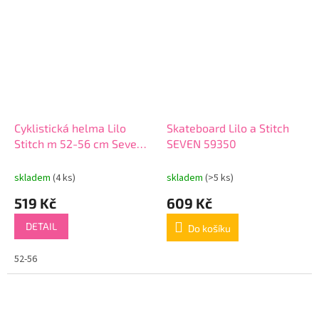
Cyklistická helma Lilo
Skateboard Lilo a Stitch
Stitch m 52-56 cm Seven
SEVEN 59350
59291
skladem
(4 ks)
skladem
(>5 ks)
519 Kč
609 Kč
DETAIL
Do košíku
52-56