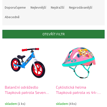
Ř
a
Doporučujeme
Nejlevnější
Nejdražší
Nejprodávanější
z
e
Abecedně
n
í
p
OTEVŘÍT FILTR
r
o
V
d
ý
u
p
k
i
t
s
ů
p
r
o
d
Balanční odrážedlo
Cyklistická helma
u
Tlapková patrola Seven
Tlapková patrola xs 44-48
k
34083 boys
cm Seven 34045 růžová -
t
girl
skladem
(1 ks)
skladem
(4 ks)