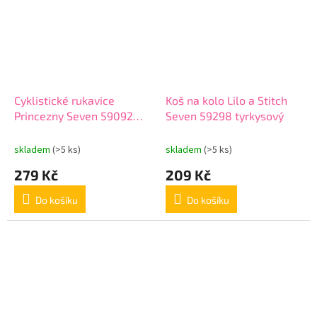
Cyklistické rukavice
Koš na kolo Lilo a Stitch
Princezny Seven 59092
Seven 59298 tyrkysový
růžové
skladem
(>5 ks)
skladem
(>5 ks)
279 Kč
209 Kč
Do košíku
Do košíku