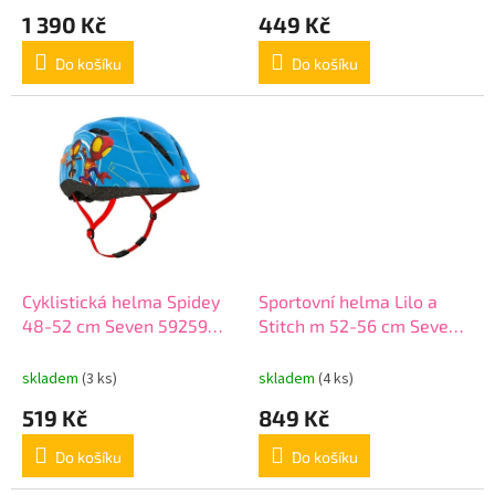
ů
1 390 Kč
449 Kč
Do košíku
Do košíku
Cyklistická helma Spidey
Sportovní helma Lilo a
48-52 cm Seven 59259
Stitch m 52-56 cm Seven
blue
59299 tyrkysová
skladem
(3 ks)
skladem
(4 ks)
519 Kč
849 Kč
Do košíku
Do košíku