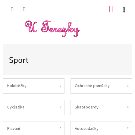
Přejít
NÁKUP
na
obsah
KOŠÍK
Sport
Koloběžky
Ochranné pomůcky
Cyklistika
Skateboardy
Plavání
Autosedačky