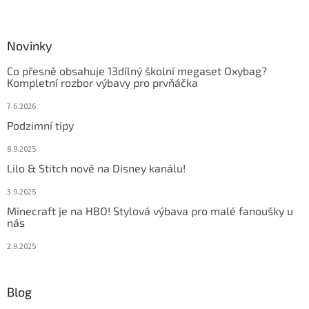
Novinky
Co přesně obsahuje 13dílný školní megaset Oxybag?
Kompletní rozbor výbavy pro prvňáčka
7.6.2026
Podzimní tipy
8.9.2025
Lilo & Stitch nově na Disney kanálu!
3.9.2025
Minecraft je na HBO! Stylová výbava pro malé fanoušky u
nás
2.9.2025
Blog