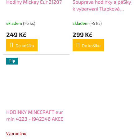
Hodiny Mickey Eur 21207
Souprava hodinky a páSky
k vybarvení Tlapková
patrola eur 16686
skladem
(>5 ks)
skladem
(>5 ks)
249 Kč
299 Kč
Do košíku
Do košíku
Tip
HODINKY MINECRAFT eur
min 4223 - I942346 AKCE
Vyprodáno