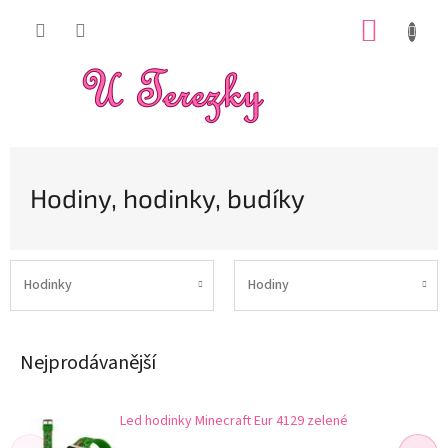
Přejít
NÁKUP
na
obsah
KOŠÍK
Hodiny, hodinky, budíky
Hodinky
Hodiny
Nejprodávanější
Led hodinky Minecraft Eur 4129 zelené