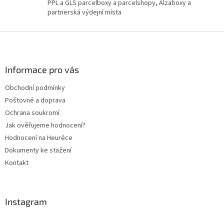
PPL a GLS parcelboxy a parcelshopy, Alzaboxy a
u
partnerská výdejní místa
Z
á
p
a
Informace pro vás
t
Obchodní podmínky
í
Poštovné a doprava
Ochrana soukromí
Jak ověřujeme hodnocení?
Hodnocení na Heuréce
Dokumenty ke stažení
Kontakt
Instagram