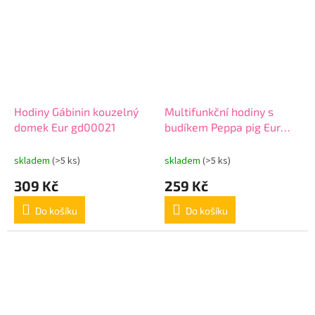
Hodiny Gábinin kouzelný
Multifunkční hodiny s
domek Eur gd00021
budíkem Peppa pig Eur
pp17073
skladem
(>5 ks)
skladem
(>5 ks)
309 Kč
259 Kč
Do košíku
Do košíku