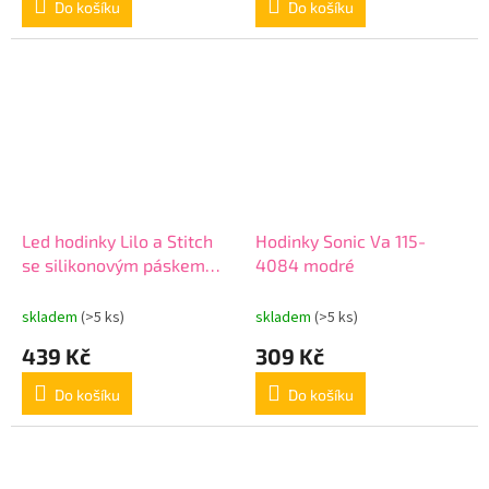
Do košíku
Do košíku
Led hodinky Lilo a Stitch
Hodinky Sonic Va 115-
se silikonovým páskem
4084 modré
Eur las 4091
skladem
(>5 ks)
skladem
(>5 ks)
439 Kč
309 Kč
Do košíku
Do košíku