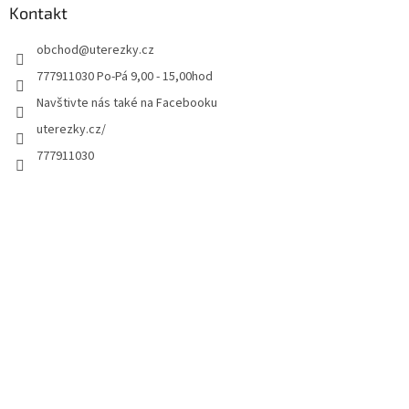
Kontakt
obchod
@
uterezky.cz
777911030 Po-Pá 9,00 - 15,00hod
Navštivte nás také na Facebooku
uterezky.cz/
777911030