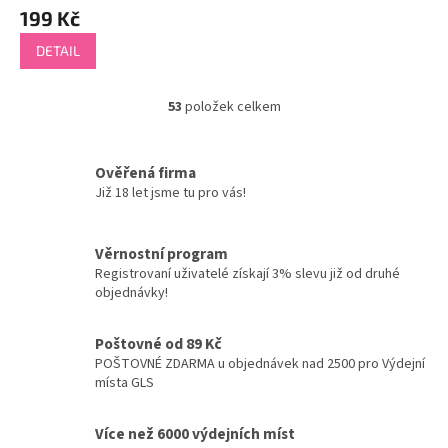
199 Kč
DETAIL
53
položek celkem
O
v
l
á
Ověřená firma
d
Již 18 let jsme tu pro vás!
a
c
í
Věrnostní program
p
Registrovaní uživatelé získají 3% slevu již od druhé
r
objednávky!
v
k
y
Poštovné od 89 Kč
v
POŠTOVNÉ ZDARMA u objednávek nad 2500 pro Výdejní
ý
místa GLS
p
i
Více než 6000 výdejních míst
s