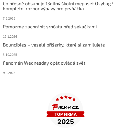
Co přesně obsahuje 13dílný školní megaset Oxybag?
Kompletní rozbor výbavy pro prvňáčka
7.6.2026
Pomozme zachránit srnčata před sekačkami
12.1.2026
Bouncibles – veselé příšerky, které si zamilujete
3.10.2025
Fenomén Wednesday opět ovládá svět!
9.9.2025