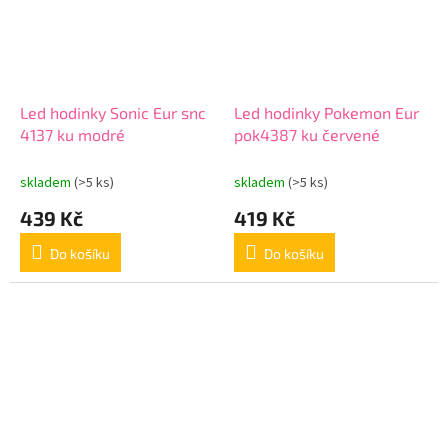
Led hodinky Sonic Eur snc
Led hodinky Pokemon Eur
4137 ku modré
pok4387 ku červené
skladem
(>5 ks)
skladem
(>5 ks)
439 Kč
419 Kč
Do košíku
Do košíku