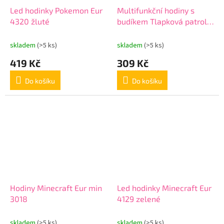
Led hodinky Pokemon Eur
Multifunkční hodiny s
4320 žluté
budíkem Tlapková patrola
Eur pw 19831
skladem
(>5 ks)
skladem
(>5 ks)
419 Kč
309 Kč
Do košíku
Do košíku
Hodiny Minecraft Eur min
Led hodinky Minecraft Eur
3018
4129 zelené
skladem
(>5 ks)
skladem
(>5 ks)