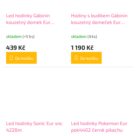
Led hodinky Gábinin
Hodiny s budíkem Gábinin
kouzelný domek Eur
kouzelný domeček Eur
GD00019
GD00045
skladem
(>5 ks)
skladem
(4 ks)
439 Kč
1 190 Kč
Do košíku
Do košíku
Led hodinky Sonic Eur snc
Led hodinky Pokemon Eur
4228m
pok4402 černé pikachu