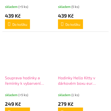
skladem
(>5 ks)
skladem
(5 ks)
439 Kč
439 Kč
Do košíku
Do košíku
Souprava hodinky a
Hodinky Hello Kitty v
řemínky k vybarvení
dárkovém boxu eur
Mickey Eur wd20326
hk50039 růžové
skladem
(>5 ks)
skladem
(1 ks)
249 Kč
279 Kč