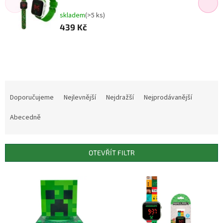
skladem
(>5 ks)
439 Kč
Ř
a
Doporučujeme
Nejlevnější
Nejdražší
Nejprodávanější
z
e
Abecedně
n
í
p
OTEVŘÍT FILTR
r
o
V
d
ý
u
p
k
i
t
s