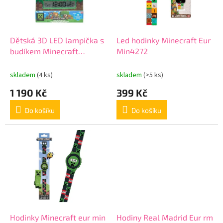
ů
p
r
o
d
Dětská 3D LED lampička s
Led hodinky Minecraft Eur
u
budíkem Minecraft
Min4272
k
Creeper Eur min3020
t
skladem
(4 ks)
skladem
(>5 ks)
ů
1 190 Kč
399 Kč
Do košíku
Do košíku
Hodinky Minecraft eur min
Hodiny Real Madrid Eur rm