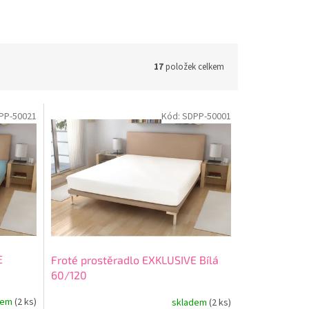
17
položek celkem
PP-50021
Kód:
SDPP-50001
E
Froté prostěradlo EXKLUSIVE Bílá
60/120
dem
(2 ks)
skladem
(2 ks)