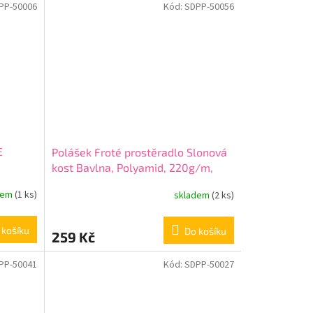
PP-50006
Kód:
SDPP-50056
E
Polášek Froté prostěradlo Slonová
kost Bavlna, Polyamid, 220g/m,
60/120 cm
dem
(1 ks)
skladem
(2 ks)
 košíku
Do košíku
259 Kč
PP-50041
Kód:
SDPP-50027