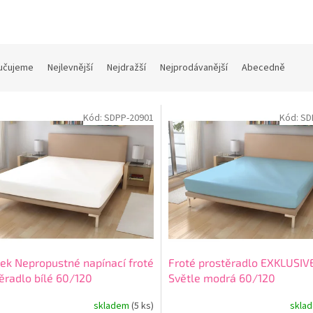
učujeme
Nejlevnější
Nejdražší
Nejprodávanější
Abecedně
Kód:
SDPP-20901
Kód:
SD
ek Nepropustné napínací froté
Froté prostěradlo EXKLUSIV
ěradlo bílé 60/120
Světle modrá 60/120
skladem
(5 ks)
skla