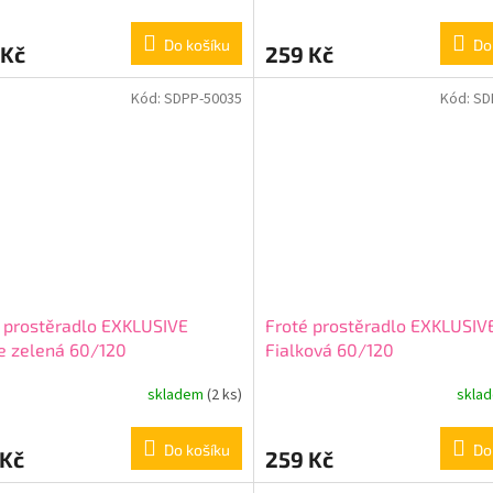
Do košíku
Do
 Kč
259 Kč
Kód:
SDPP-50035
Kód:
SD
 prostěradlo EXKLUSIVE
Froté prostěradlo EXKLUSIV
e zelená 60/120
Fialková 60/120
skladem
(2 ks)
skla
Do košíku
Do
 Kč
259 Kč