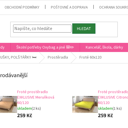
OBCHODNÍ PODMÍNKY
POŠTOVNÉ A DOPRAVA
OCHRANA SOUKR
HLEDAT
ady
Školní potřeby Oxybag a jiné 🎒✏️
Kancelář, škola, dárky
UŠKY, POLŠTÁŘKY 🛏️
Prostěradla
Froté 60x120
rodávanější
Froté prostěradlo
Froté prostěradl
EXKLUSIVE Meruňková
EXKLUSIVE Citron
60/120
60/120
skladem
(2 ks)
skladem
(1 ks)
259 Kč
259 Kč