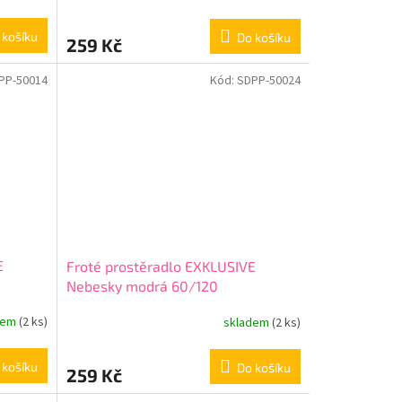
 košíku
Do košíku
259 Kč
PP-50014
Kód:
SDPP-50024
E
Froté prostěradlo EXKLUSIVE
Nebesky modrá 60/120
dem
(2 ks)
skladem
(2 ks)
 košíku
Do košíku
259 Kč