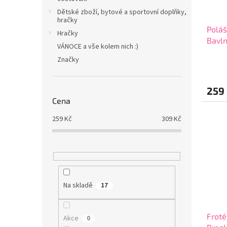
Dětské zboží, bytové a sportovní doplňky,
hračky
Poláš
Hračky
Bavln
VÁNOCE a vše kolem nich :)
cm
Značky
259
Cena
259
Kč
309
Kč
Na skladě
17
Froté
Akce
0