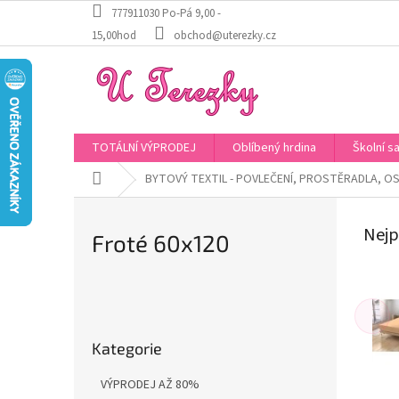
Přejít
777911030 Po-Pá 9,00 -
na
15,00hod
obchod@uterezky.cz
obsah
TOTÁLNÍ VÝPRODEJ
Oblíbený hrdina
Školní s
Domů
BYTOVÝ TEXTIL - POVLEČENÍ, PROSTĚRADLA, OS
Nejp
Froté 60x120
P
o
Přeskočit
s
Kategorie
kategorie
t
r
VÝPRODEJ AŽ 80%
a