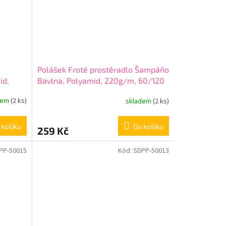
Polášek Froté prostěradlo Šampáňo
id,
Bavlna, Polyamid, 220g/m, 60/120
cm
dem
(2 ks)
skladem
(2 ks)
 košíku
Do košíku
259 Kč
PP-50015
Kód:
SDPP-50013