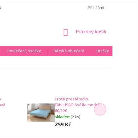
OMÍ
JAK OVĚŘUJEME HODNOCENÍ?
HODNOCENÍ NA HEURÉCE
Přihlášení
NÁKUPNÍ
Prázdný košík
KOŠÍK
Povlečení, osušky
Dětské oblečení
Hračky
Karneva
o
Froté prostěradlo
ová
EXKLUSIVE Světle modrá
60/120
skladem
(2 ks)
259 Kč