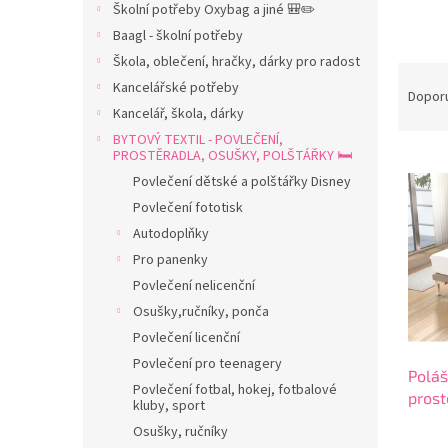
Školní potřeby Oxybag a jiné 🎒✏️
n
Baagl - školní potřeby
n
í
Škola, oblečení, hračky, dárky pro radost
Ř
p
Kancelářské potřeby
a
Dopor
a
Kancelář, škola, dárky
z
n
e
BYTOVÝ TEXTIL - POVLEČENÍ,
e
PROSTĚRADLA, OSUŠKY, POLŠTÁŘKY 🛏️
V
n
l
ý
í
Povlečení dětské a polštářky Disney
p
p
Povlečení fototisk
i
r
Autodoplňky
s
o
Pro panenky
p
d
Povlečení nelicenční
r
u
Osušky,ručníky, ponča
o
k
d
t
Povlečení licenční
u
ů
Povlečení pro teenagery
Poláš
k
Povlečení fotbal, hokej, fotbalové
prost
t
kluby, sport
ů
Osušky, ručníky