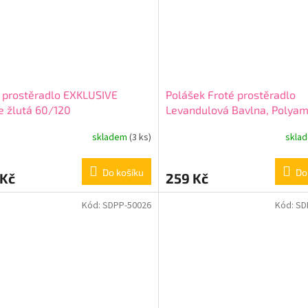
 prostěradlo EXKLUSIVE
Polášek Froté prostěradlo
e žlutá 60/120
Levandulová Bavlna, Polyam
220g/m, 60/120 cm
skladem
(3 ks)
skla
Do košíku
Do
 Kč
259 Kč
Kód:
SDPP-50026
Kód:
SD