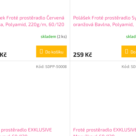
ek Froté prostěradlo Červená
Polášek Froté prostěradlo S
a, Polyamid, 220g/m, 60/120
oranžová Bavlna, Polyamid,
220g/m, 60/120 cm
skladem
(2 ks)
skla
Do košíku
Do
 Kč
259 Kč
Kód:
SDPP-50008
Kód:
SD
 prostěradlo EXKLUSIVE
Froté prostěradlo EXKLUSIV