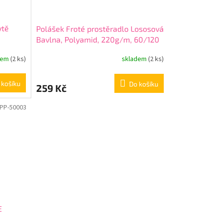
ytě
Polášek Froté prostěradlo Lososová
Bavlna, Polyamid, 220g/m, 60/120
cm
dem
(2 ks)
skladem
(2 ks)
 košíku
Do košíku
259 Kč
PP-50003
E