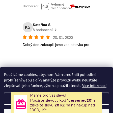
Vytvořil Shoptet
Používáme cookies, abychom Vám umožnili pohodlné
prohlížení webu a díky analýze provozu webu neustále
Copyright 2026
Eshop U Terezky
. Všechna práva vyhrazena.
zlepšovali jeho funkce, výkon a použitelnost.
Více informací
Máme pro vás slevu!
Nastavení
Použijte slevový kód "
cervenec20
" a
získejte slevu
20 Kč
na na nákup nad
1000,- Kč.