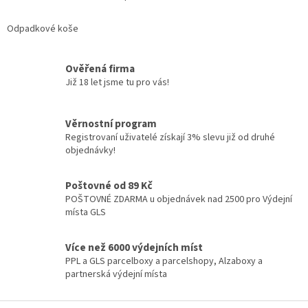
O
v
l
Odpadkové koše
á
d
a
Ověřená firma
c
Již 18 let jsme tu pro vás!
í
p
r
Věrnostní program
v
Registrovaní uživatelé získají 3% slevu již od druhé
k
objednávky!
y
v
ý
Poštovné od 89 Kč
p
POŠTOVNÉ ZDARMA u objednávek nad 2500 pro Výdejní
i
místa GLS
s
u
Více než 6000 výdejních míst
PPL a GLS parcelboxy a parcelshopy, Alzaboxy a
partnerská výdejní místa
Z