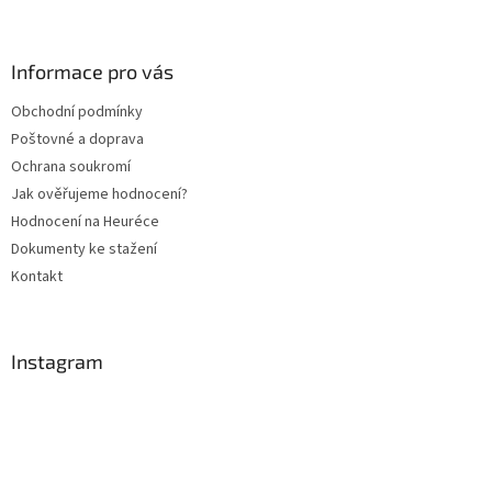
á
p
a
Informace pro vás
t
Obchodní podmínky
í
Poštovné a doprava
Ochrana soukromí
Jak ověřujeme hodnocení?
Hodnocení na Heuréce
Dokumenty ke stažení
Kontakt
Instagram