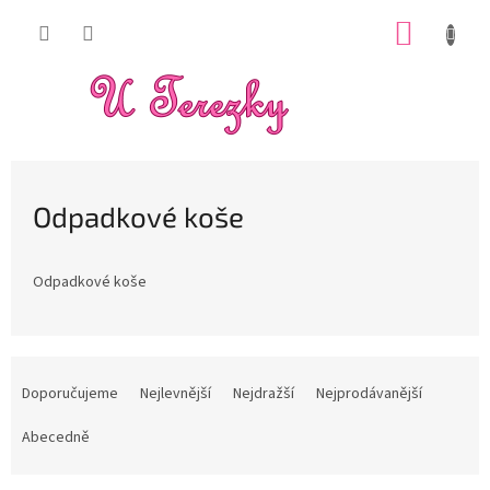
Přejít
NÁKUP
na
obsah
KOŠÍK
Odpadkové koše
Odpadkové koše
Ř
a
Doporučujeme
Nejlevnější
Nejdražší
Nejprodávanější
z
e
Abecedně
n
í