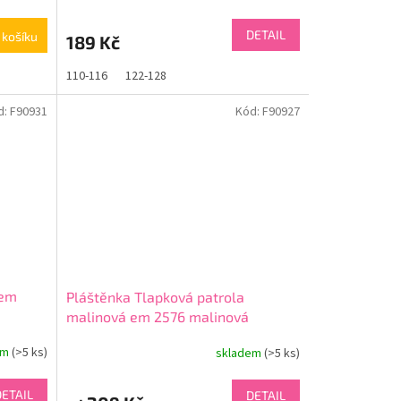
DETAIL
 košíku
189 Kč
110-116
122-128
d:
F90931
Kód:
F90927
 em
Pláštěnka Tlapková patrola
malinová em 2576 malinová
em
(>5 ks)
skladem
(>5 ks)
DETAIL
DETAIL