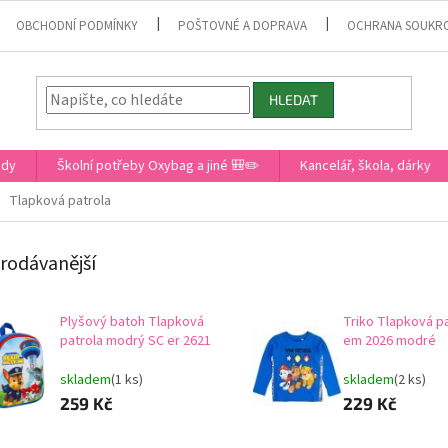
OBCHODNÍ PODMÍNKY
POŠTOVNÉ A DOPRAVA
OCHRANA SOUKR
HLEDAT
ady
Školní potřeby Oxybag a jiné 🎒✏️
Kancelář, škola, dárky
Tlapková patrola
rodávanější
Plyšový batoh Tlapková
Triko Tlapková p
patrola modrý SC er 2621
em 2026 modré
skladem
(1 ks)
skladem
(2 ks)
259 Kč
229 Kč