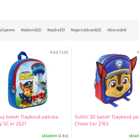
učujeme
Nejlevnější
Nejdražší
Nejprodávanější
Abecedně
Kód:
F163
vý batoh Tlapková patrola
Svítící 3D batoh Tlapková pa
 SC er 2621
Chase Cer 2163
skladem
(1 ks)
skla