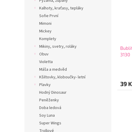
Pyžama, župany
Kalhoty, kraťasy, tepláky
Sofie První
Mimoni
Mickey
Komplety
Mikiny, svetry, roláky
Bubli
Obuv
3130
Violetta
Máša a medvěd
Kšiltovky, kloboučky- letní
39 K
Plavky
Hodný Dinosaur
Peněženky
Doba ledová
Soy Luna
Super Wings
Trollové