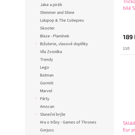
Tričk
Jake a piráti
bílé 
Shimmer and Shine
Lulupop & The Cutiepies
Skooter
Blaze - Plamínek
189 
Bižuterie, vlasové doplňky
110
Víla Zvonilka
Trendy
Lego
Batman
Gormiti
Marvel
Párty
Amscan
Sluneční brýle
Hra o trůny - Games of Thrones
Sklád
Eur p
Gorjuss