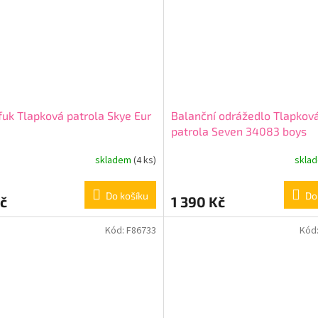
fuk Tlapková patrola Skye Eur
Balanční odrážedlo Tlapkov
patrola Seven 34083 boys
skladem
(4 ks)
skla
Do košíku
Do
č
1 390 Kč
Kód:
F86733
Kód