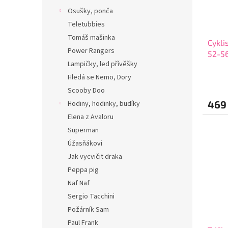
Osušky, ponča
Teletubbies
Tomáš mašinka
Cykli
Power Rangers
52-56
Lampičky, led přívěšky
Hledá se Nemo, Dory
Scooby Doo
469
Hodiny, hodinky, budíky
Elena z Avaloru
Superman
Úžasňákovi
Jak vycvičit draka
Peppa pig
Naf Naf
Sergio Tacchini
Požárník Sam
Paul Frank