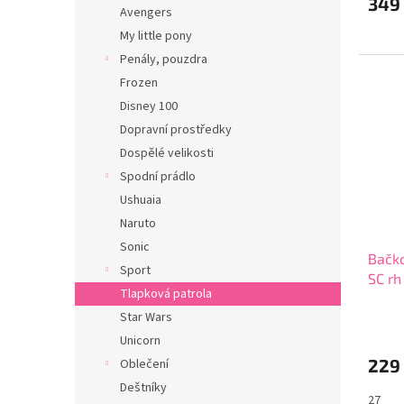
349
Avengers
My little pony
Penály, pouzdra
Frozen
Disney 100
Dopravní prostředky
Dospělé velikosti
Spodní prádlo
Ushuaia
Naruto
Sonic
Bačko
Sport
SC rh
Tlapková patrola
Star Wars
Unicorn
229
Oblečení
Deštníky
27