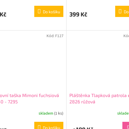
Do košíku
Do
 Kč
399 Kč
Kód:
F127
Kó
ovní taška Mimoni fuchsiová
Pláštěnka Tlapková patrola
0 - 7295
2826 růžová
skladem
(1 ks)
sklad
Do košíku