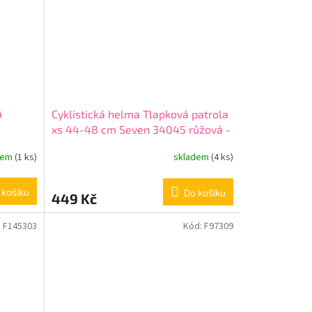
á
Cyklistická helma Tlapková patrola
xs 44-48 cm Seven 34045 růžová -
girl
dem
(1 ks)
skladem
(4 ks)
 košíku
Do košíku
449 Kč
:
F145303
Kód:
F97309