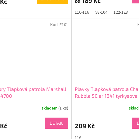
189 Kč
 Kč
od
110-116
98-104
122-128
Kód:
F101
ry Tlapková patrola Marshall
Plavky Tlapková patrola Cha
 4700
Rubble SC er 1841 tyrkysove
skladem
(1 ks)
skla
DETAIL
 Kč
209 Kč
116