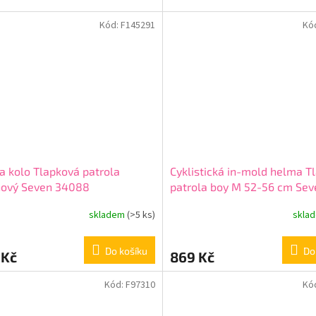
Kód:
F145291
Kó
a kolo Tlapková patrola
Cyklistická in-mold helma T
nový Seven 34088
patrola boy M 52-56 cm Sev
34003 navy
skladem
(>5 ks)
skla
Do košíku
Do
 Kč
869 Kč
Kód:
F97310
Kó