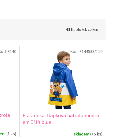
416
položek celkem
Kód:
F140
Kód:
F144583/110
trola
Pláštěnka Tlapková patrola modrá
em 3114 blue
dem
(1 ks)
skladem
(>5 ks)