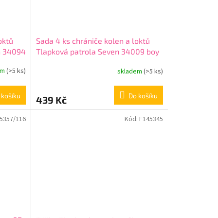
oktů
Sada 4 ks chrániče kolen a loktů
n 34094
Tlapková patrola Seven 34009 boy
em
(>5 ks)
skladem
(>5 ks)
 košíku
Do košíku
439 Kč
5357/116
Kód:
F145345