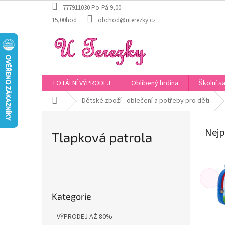
Přejít
777911030 Po-Pá 9,00 -
na
15,00hod
obchod@uterezky.cz
obsah
TOTÁLNÍ VÝPRODEJ
Oblíbený hrdina
Školní s
Domů
Dětské zboží - oblečení a potřeby pro děti
Nejp
Tlapková patrola
P
o
Přeskočit
s
Kategorie
kategorie
t
r
VÝPRODEJ AŽ 80%
a