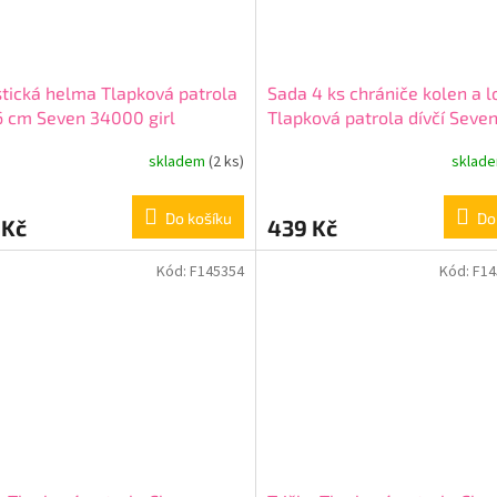
stická helma Tlapková patrola
Sada 4 ks chrániče kolen a l
 cm Seven 34000 girl
Tlapková patrola dívčí Seve
girl
skladem
(2 ks)
sklad
Do košíku
Do
 Kč
439 Kč
Kód:
F145354
Kód:
F14