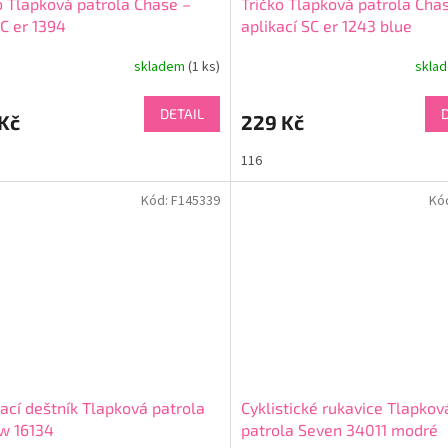
o Tlapková patrola Chase –
Tričko Tlapková patrola Cha
SC er 1394
aplikací SC er 1243 blue
skladem
(1 ks)
skla
DETAIL
Kč
229 Kč
116
Kód:
F145339
Kó
ací deštník Tlapková patrola
Cyklistické rukavice Tlapkov
w 16134
patrola Seven 34011 modré