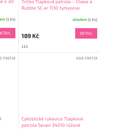
se s 3D
Tričko Tlapková patrola – Chase a
Rubble SC er 1130 tyrkysove
dem
(1 ks)
skladem
(1 ks)
DETAIL
DETAIL
189 Kč
110
d:
F86728
Kód:
F86729
á
Cyklistické rukavice Tlapková
patrola Seven 34010 růžové