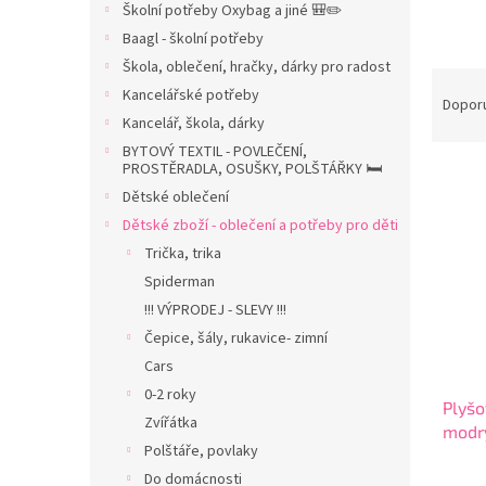
Školní potřeby Oxybag a jiné 🎒✏️
n
Baagl - školní potřeby
n
í
Škola, oblečení, hračky, dárky pro radost
Ř
p
Kancelářské potřeby
a
Dopor
a
Kancelář, škola, dárky
z
n
e
BYTOVÝ TEXTIL - POVLEČENÍ,
e
PROSTĚRADLA, OSUŠKY, POLŠTÁŘKY 🛏️
V
n
l
ý
í
Dětské oblečení
p
p
Dětské zboží - oblečení a potřeby pro děti
i
r
Trička, trika
s
o
Spiderman
p
d
!!! VÝPRODEJ - SLEVY !!!
r
u
Čepice, šály, rukavice- zimní
o
k
d
t
Cars
u
ů
0-2 roky
Plyšo
k
Zvířátka
modrý
t
Polštáře, povlaky
ů
Do domácnosti