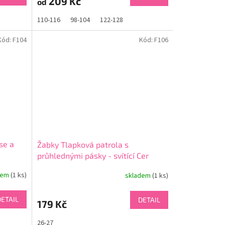
209 Kč
od
110-116
98-104
122-128
Kód:
F104
Kód:
F106
se a
Žabky Tlapková patrola s
průhlednými pásky - svítící Cer
3083
dem
(1 ks)
skladem
(1 ks)
DETAIL
DETAIL
179 Kč
26-27