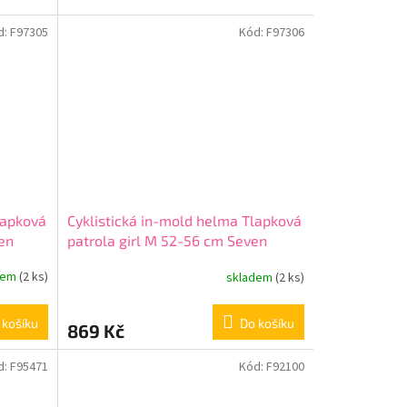
d:
F97305
Kód:
F97306
lapková
Cyklistická in-mold helma Tlapková
en
patrola girl M 52-56 cm Seven
34002 pink
dem
(2 ks)
skladem
(2 ks)
 košíku
Do košíku
869 Kč
d:
F95471
Kód:
F92100