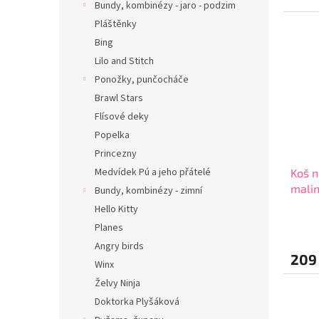
Bundy, kombinézy - jaro - podzim
Pláštěnky
Bing
Lilo and Stitch
Ponožky, punčocháče
Brawl Stars
Flísové deky
Popelka
Princezny
Medvídek Pú a jeho přátelé
Koš n
mali
Bundy, kombinézy - zimní
Hello Kitty
Planes
Angry birds
209
Winx
Želvy Ninja
Doktorka Plyšáková