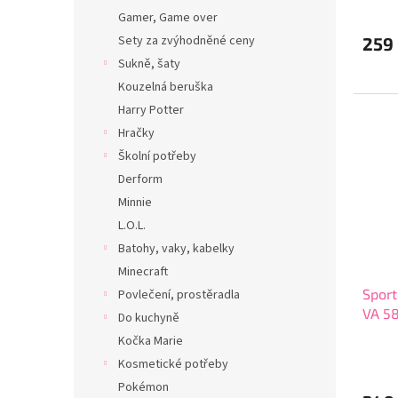
Gamer, Game over
Sety za zvýhodněné ceny
259
Sukně, šaty
Kouzelná beruška
Harry Potter
Hračky
Školní potřeby
Derform
Minnie
L.O.L.
Batohy, vaky, kabelky
Minecraft
Sport
Povlečení, prostěradla
VA 58
Do kuchyně
Kočka Marie
Kosmetické potřeby
Pokémon