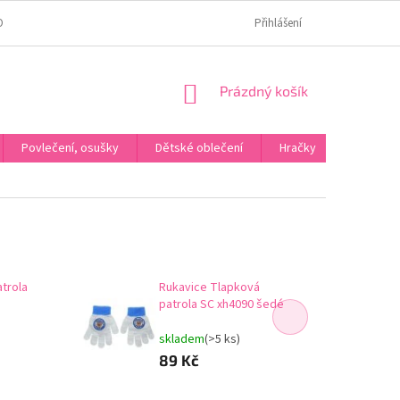
OMÍ
JAK OVĚŘUJEME HODNOCENÍ?
HODNOCENÍ NA HEURÉCE
Přihlášení
NÁKUPNÍ
Prázdný košík
KOŠÍK
Povlečení, osušky
Dětské oblečení
Hračky
Karneva
atrola
Rukavice Tlapková
patrola SC xh4090 šedé
skladem
(>5 ks)
89 Kč