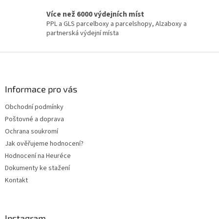
i
Více než 6000 výdejních míst
s
PPL a GLS parcelboxy a parcelshopy, Alzaboxy a
u
partnerská výdejní místa
Z
á
p
a
Informace pro vás
t
Obchodní podmínky
í
Poštovné a doprava
Ochrana soukromí
Jak ověřujeme hodnocení?
Hodnocení na Heuréce
Dokumenty ke stažení
Kontakt
Instagram