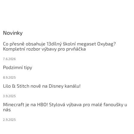
Novinky
Co přesně obsahuje 13dílný školní megaset Oxybag?
Kompletní rozbor výbavy pro prvňáčka
7.6.2026
Podzimní tipy
8.9.2025
Lilo & Stitch nově na Disney kanálu!
3.9.2025
Minecraft je na HBO! Stylová výbava pro malé fanoušky u
nás
2.9.2025