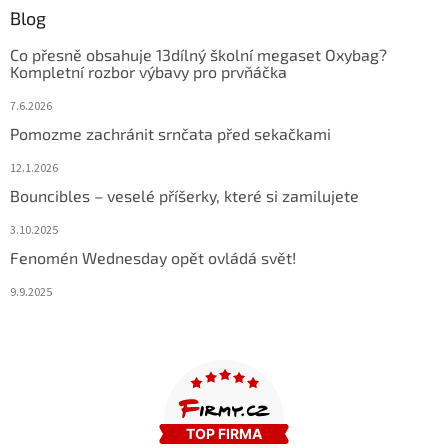
Blog
Co přesně obsahuje 13dílný školní megaset Oxybag?
Kompletní rozbor výbavy pro prvňáčka
7.6.2026
Pomozme zachránit srnčata před sekačkami
12.1.2026
Bouncibles – veselé příšerky, které si zamilujete
3.10.2025
Fenomén Wednesday opět ovládá svět!
9.9.2025