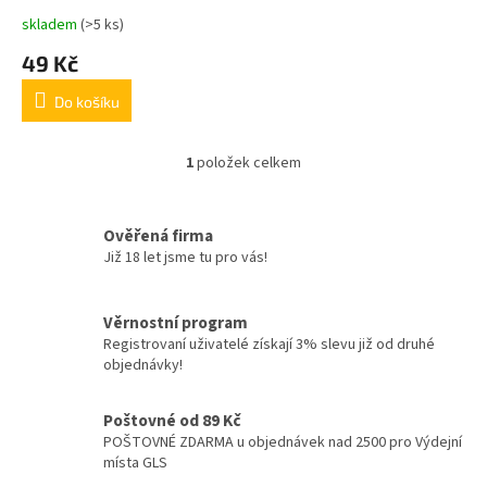
t
skladem
(>5 ks)
ů
49 Kč
Do košíku
1
položek celkem
O
v
l
á
Ověřená firma
d
Již 18 let jsme tu pro vás!
a
c
í
Věrnostní program
p
Registrovaní uživatelé získají 3% slevu již od druhé
r
objednávky!
v
k
y
Poštovné od 89 Kč
v
POŠTOVNÉ ZDARMA u objednávek nad 2500 pro Výdejní
ý
místa GLS
p