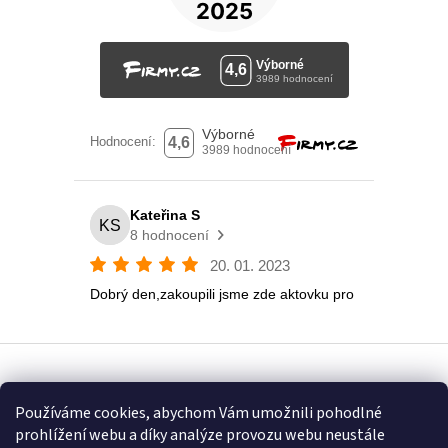
Vytvořil Shoptet
Používáme cookies, abychom Vám umožnili pohodlné
prohlížení webu a díky analýze provozu webu neustále