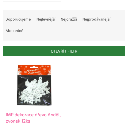
Ř
a
Doporučujeme
Nejlevnější
Nejdražší
Nejprodávanější
z
e
Abecedně
n
í
p
OTEVŘÍT FILTR
r
o
V
d
ý
u
p
k
i
t
s
ů
p
r
o
d
IMP dekorace dřevo Anděl,
u
zvonek 12ks
k