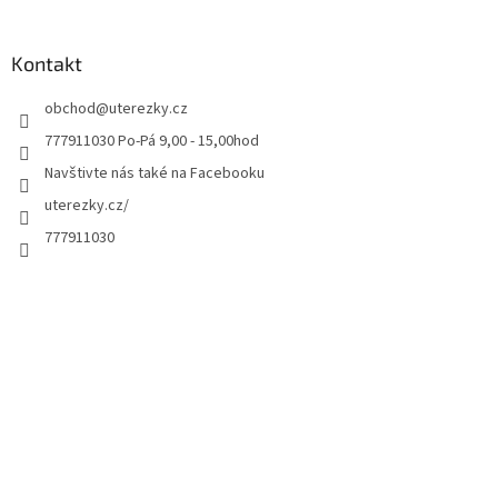
Kontakt
obchod
@
uterezky.cz
777911030 Po-Pá 9,00 - 15,00hod
Navštivte nás také na Facebooku
uterezky.cz/
777911030