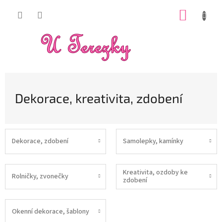
Přejít
NÁKUP
na
obsah
KOŠÍK
Dekorace, kreativita, zdobení
Dekorace, zdobení
Samolepky, kamínky
Kreativita, ozdoby ke
Rolničky, zvonečky
zdobení
Okenní dekorace, šablony