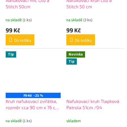
Nafukovací míč Lilo a
Nafukovací kruh Lilo a
Stitch 50cm
Stitch 50 cm
na skladě
(1 ks)
na skladě
(3 ks)
99 Kč
99 Kč
Do košíku
Do košíku
Tip
Novinka
Tip
79 Kč
–25 %
Kruh nafukovací zvířátka,
Nafukovací kruh Tlapková
rozměr cca 90 cm x 76 cm
Patrola 51cm /04
AKCE
na skladě
(1 ks)
skladem