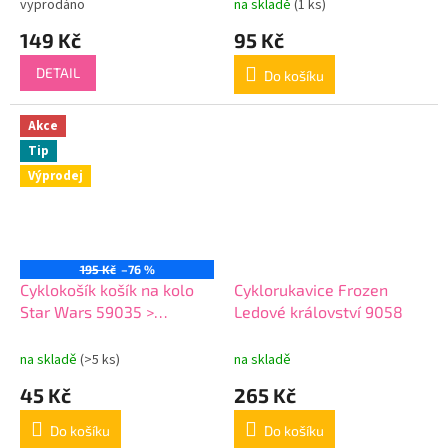
vyprodáno
na skladě
(1 ks)
149 Kč
95 Kč
DETAIL
Do košíku
Akce
Tip
Výprodej
195 Kč
–76 %
Cyklokošík košík na kolo
Cyklorukavice Frozen
Star Wars 59035 >
Ledové království 9058
varianta Star Wars 59035
na skladě
(>5 ks)
na skladě
45 Kč
265 Kč
Do košíku
Do košíku