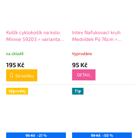
Košík cyklokošík na kolo
Intex Nafukovací kruh
Minnie 59203 > varianta
Medvídek Pú 76cm >
Minnie 59203
varianta Medvídek pú 02
větší
na skladě
Vyprodáno
195 Kč
95 Kč
DETAIL
Do košíku
Výprodej
Tip
95 Kč
–21 %
99 Kč
–50 %