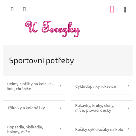
Přejít
NÁKUP
na
obsah
KOŠÍK
Sportovní potřeby
Helmy a přilby na kola, in-
Cyklodoplňky rukavice
line, chrániče
Rukávky, kruhy, čluny,
Tříkolky a koloběžky
míče, plovací desky
Hopsadla, skákadla,
Košíky cyklokošíky na kolo
balony, míče