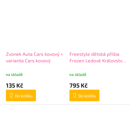
Zvonek Auta Cars kovový >
Freestyle dětská přilba
varianta Cars kovový
Frozen Ledové Království >
varianta Frozen 59019
na skladě
na skladě
135 Kč
795 Kč
Do košíku
Do košíku