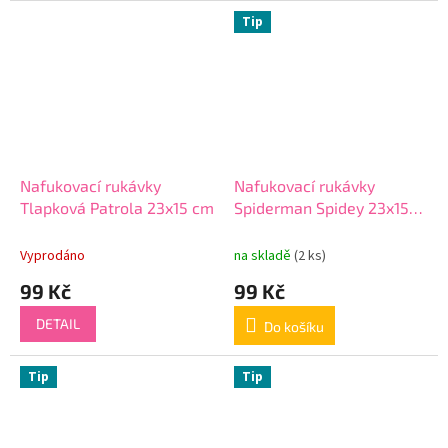
Tip
Nafukovací rukávky
Nafukovací rukávky
Tlapková Patrola 23x15 cm
Spiderman Spidey 23x15
cm
Vyprodáno
na skladě
(2 ks)
99 Kč
99 Kč
DETAIL
Do košíku
Tip
Tip