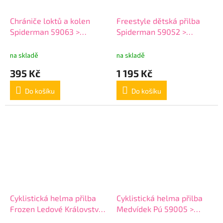
Chrániče loktů a kolen
Freestyle dětská přilba
Spiderman 59063 >
Spiderman 59052 >
varianta Spiderman 59063
varianta Spiderman 59052
na skladě
na skladě
395 Kč
1 195 Kč
Do košíku
Do košíku
Cyklistická helma přilba
Cyklistická helma přilba
Frozen Ledové Království >
Medvídek Pú 59005 >
varianta Frozen 59001
varianta Medvídek Pú