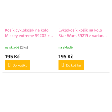
Košík cyklokošík na kolo
Cyklokošík košík na kolo
Mickey extreme 59202 >
Star Wars 59219 > varianta
varianta Mickey 59202
Star Wars 59219
na skladě
(2 ks)
na skladě
195 Kč
195 Kč
Do košíku
Do košíku