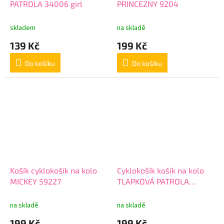
PATROLA 34006 girl
PRINCEZNY 9204
skladem
na skladě
139 Kč
199 Kč
Do košíku
Do košíku
Košík cyklokošík na kolo
Cyklokošík košík na kolo
MICKEY 59227
TLAPKOVÁ PATROLA
34004 růžový
na skladě
na skladě
199 Kč
199 Kč