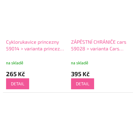
Cyklorukavice princezny
ZÁPĚSTNÍ CHRÁNIČE cars
59014 > varianta princezny
59028 > varianta Cars
59014
59028
na skladě
na skladě
265 Kč
395 Kč
DETAIL
DETAIL