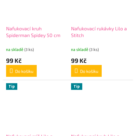
Nafukovací kruh
Nafukovací rukávky Lilo a
Spiderman Spidey 50 cm
Stitch
na skladě
(3 ks)
na skladě
(3 ks)
99 Kč
99 Kč
Do košíku
Do košíku
Tip
Tip