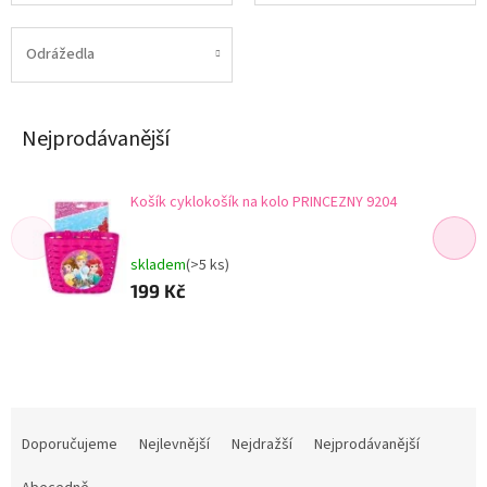
Odrážedla
Nejprodávanější
Košík cyklokošík na kolo PRINCEZNY 9204
skladem
(>5 ks)
199 Kč
Ř
a
Doporučujeme
Nejlevnější
Nejdražší
Nejprodávanější
z