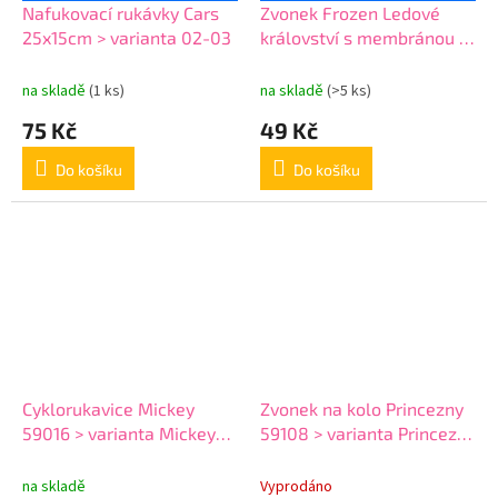
Nafukovací rukávky Cars
Zvonek Frozen Ledové
25x15cm > varianta 02-03
království s membránou >
varianta Frozen 59107
na skladě
(1 ks)
na skladě
(>5 ks)
75 Kč
49 Kč
Do košíku
Do košíku
Cyklorukavice Mickey
Zvonek na kolo Princezny
59016 > varianta Mickey
59108 > varianta Princezny
59016
59108
na skladě
Vyprodáno