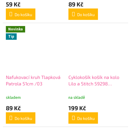
59 Kč
89 Kč
Do košíku
Do košíku
Novinka
Tip
Nafukovací kruh Tlapková
Cyklokošík košík na kolo
Patrola 51cm /03
Lilo a Stitch 59298
tyrkysový
skladem
na skladě
89 Kč
199 Kč
Do košíku
Do košíku