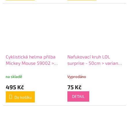
Cyklistická helma přilba
Nafukovací kruh LOL
Mickey Mouse 59002 >
surprise - 50cm > varianta
varianta Mickey Mouse
05
59002
na skladě
Vyprodáno
495 Kč
75 Kč
DETAIL
Do košíku