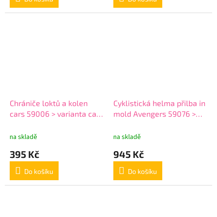
Chrániče loktů a kolen
Cyklistická helma přilba in
cars 59006 > varianta cars
mold Avengers 59076 >
59006
varianta Avengers 59076
na skladě
na skladě
395 Kč
945 Kč
Do košíku
Do košíku