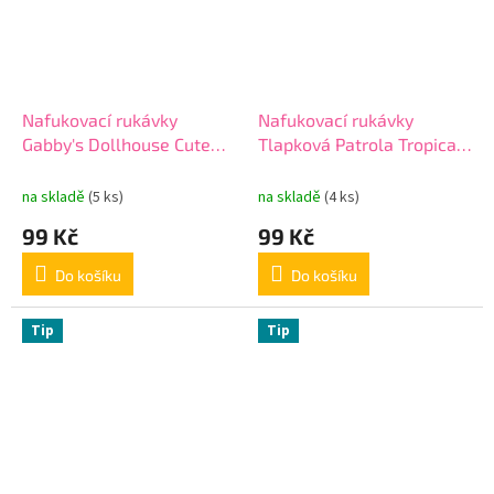
Nafukovací rukávky
Nafukovací rukávky
Gabby's Dollhouse Cute
Tlapková Patrola Tropical
Crew
Fun
na skladě
(5 ks)
na skladě
(4 ks)
99 Kč
99 Kč
Do košíku
Do košíku
Tip
Tip