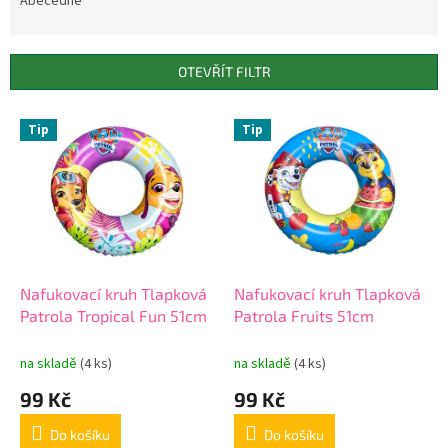
e
Abecedně
n
í
p
OTEVŘÍT FILTR
r
o
V
Tip
Tip
d
ý
u
p
k
i
t
s
ů
p
r
o
d
Nafukovací kruh Tlapková
Nafukovací kruh Tlapková
u
Patrola Tropical Fun 51cm
Patrola Fruits 51cm
k
t
na skladě
(4 ks)
na skladě
(4 ks)
ů
99 Kč
99 Kč
Do košíku
Do košíku