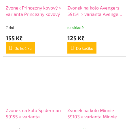
Zvonek Princezny kovový >
Zvonek na kolo Avengers
varianta Princezny kovový
59154 > varianta Avengers
59154
7 dní
na skladě
155 Kč
125 Kč
Do košíku
Do košíku
Zvonek na kolo Spiderman
Zvonek na kolo Minnie
59155 > varianta
59103 > varianta Minnie
Spiderman 59155
59103