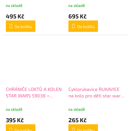
59005
na skladě
na skladě
495 Kč
695 Kč
Do košíku
Do košíku
CHRÁNIČE LOKTŮ A KOLEN
Cyklorukavice RUKAVICE
STAR WARS 59038 >
na kolo pro děti star wars
varianta STAR WARS
BB8 59039 > varianta star
59038
wars BB8 59039
na skladě
na skladě
395 Kč
265 Kč
Do košíku
Do košíku