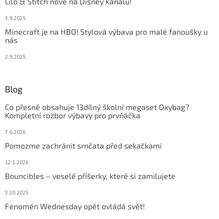
Lilo & Stitch nově na Disney kanálu!
3.9.2025
Minecraft je na HBO! Stylová výbava pro malé fanoušky u
nás
2.9.2025
Blog
Co přesně obsahuje 13dílný školní megaset Oxybag?
Kompletní rozbor výbavy pro prvňáčka
7.6.2026
Pomozme zachránit srnčata před sekačkami
12.1.2026
Bouncibles – veselé příšerky, které si zamilujete
3.10.2025
Fenomén Wednesday opět ovládá svět!