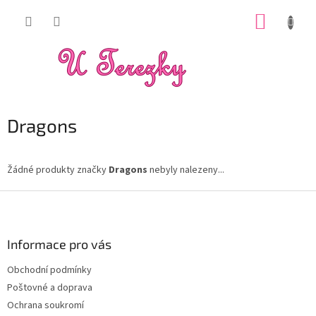
Přejít
NÁKUP
na
obsah
KOŠÍK
Dragons
Žádné produkty značky
Dragons
nebyly nalezeny...
Z
á
p
a
Informace pro vás
t
Obchodní podmínky
í
Poštovné a doprava
Ochrana soukromí