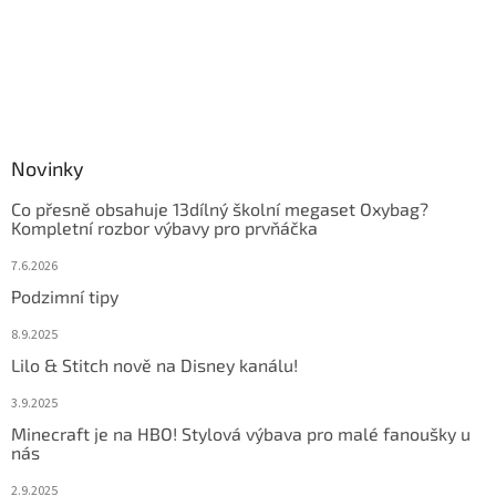
Novinky
Co přesně obsahuje 13dílný školní megaset Oxybag?
Kompletní rozbor výbavy pro prvňáčka
7.6.2026
Podzimní tipy
8.9.2025
Lilo & Stitch nově na Disney kanálu!
3.9.2025
Minecraft je na HBO! Stylová výbava pro malé fanoušky u
nás
2.9.2025