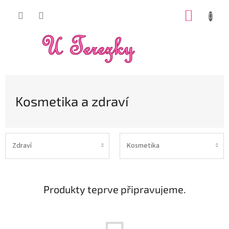
Přejít
NÁKUP
na
obsah
KOŠÍK
Kosmetika a zdraví
Zdraví
Kosmetika
Produkty teprve připravujeme.