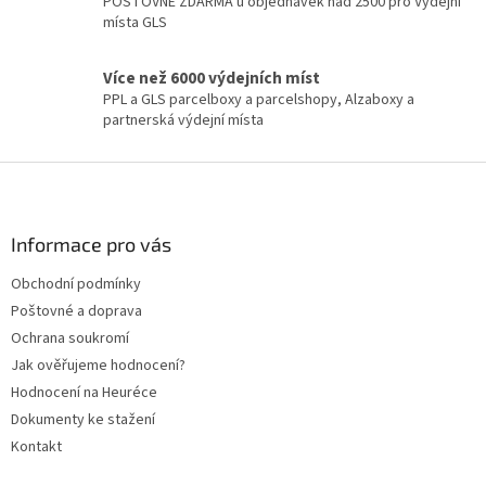
POŠTOVNÉ ZDARMA u objednávek nad 2500 pro Výdejní
místa GLS
Více než 6000 výdejních míst
PPL a GLS parcelboxy a parcelshopy, Alzaboxy a
partnerská výdejní místa
Z
á
p
a
Informace pro vás
t
Obchodní podmínky
í
Poštovné a doprava
Ochrana soukromí
Jak ověřujeme hodnocení?
Hodnocení na Heuréce
Dokumenty ke stažení
Kontakt