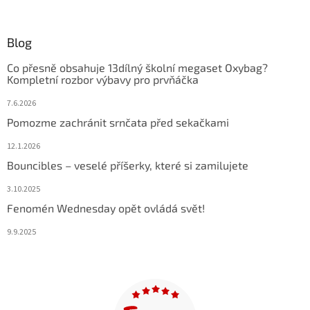
Blog
Co přesně obsahuje 13dílný školní megaset Oxybag?
Kompletní rozbor výbavy pro prvňáčka
7.6.2026
Pomozme zachránit srnčata před sekačkami
12.1.2026
Bouncibles – veselé příšerky, které si zamilujete
3.10.2025
Fenomén Wednesday opět ovládá svět!
9.9.2025