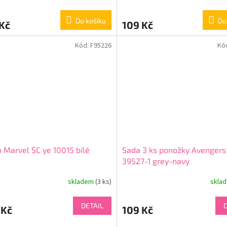
Do košíku
Do
Kč
109 Kč
Kód:
F95226
Kó
o Marvel SC ye 10015 bílé
Sada 3 ks ponožky Avengers
39527-1 grey-navy
skladem
(3 ks)
skla
DETAIL
 Kč
109 Kč