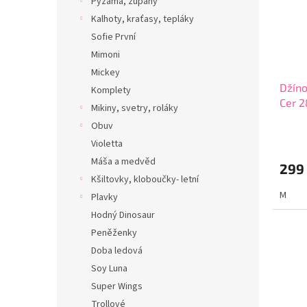
Pyžama, župany
Kalhoty, kraťasy, tepláky
Sofie První
Mimoni
Mickey
Džíno
Komplety
Cer 
Mikiny, svetry, roláky
Obuv
Violetta
Máša a medvěd
299
Kšiltovky, kloboučky- letní
M
Plavky
Hodný Dinosaur
Peněženky
Doba ledová
Soy Luna
Super Wings
Trollové