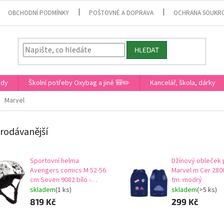
OBCHODNÍ PODMÍNKY
POŠTOVNÉ A DOPRAVA
OCHRANA SOUKR
HLEDAT
ady
Školní potřeby Oxybag a jiné 🎒✏️
Kancelář, škola, dárky
Marvel
rodávanější
Sportovní helma
Džínový obleček 
Avengers comics M 52-56
Marvel m Cer 28
cm Seven 9082 bílo -
tm. modrý
černá
skladem
(1 ks)
skladem
(>5 ks)
819 Kč
299 Kč