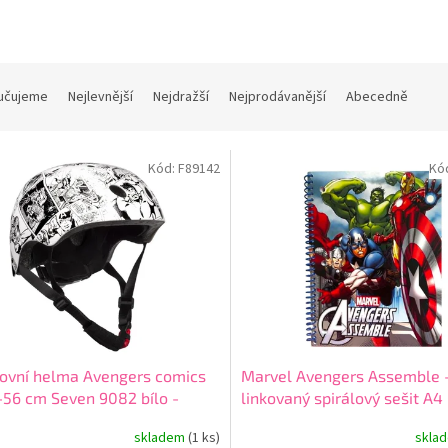
učujeme
Nejlevnější
Nejdražší
Nejprodávanější
Abecedně
Kód:
F89142
Kó
ovní helma Avengers comics
Marvel Avengers Assemble 
56 cm Seven 9082 bílo -
linkovaný spirálový sešit A4
á
4151av
skladem
(1 ks)
skla