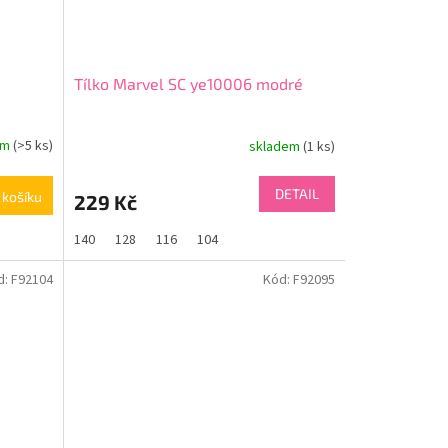
Tílko Marvel SC ye10006 modré
em
(>5 ks)
skladem
(1 ks)
DETAIL
 košíku
229 Kč
140
128
116
104
d:
F92104
Kód:
F92095