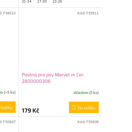
31-34
27-30
23-26
d:
F94323
Kód:
F93811
Postroj pro psy Marvel m Cer
2800000306
em
(>5 ks)
skladem
(5 ks)
 košíku
Do košíku
179 Kč
d:
F93807
Kód:
F93806