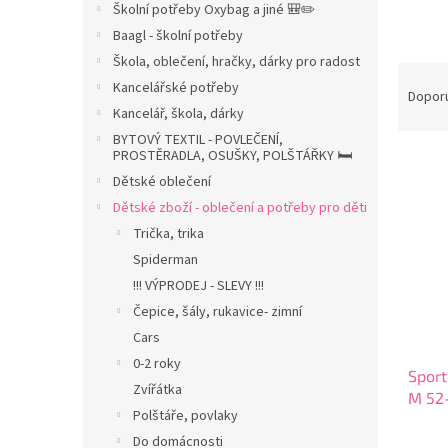
Školní potřeby Oxybag a jiné 🎒✏️
n
Baagl - školní potřeby
n
í
Škola, oblečení, hračky, dárky pro radost
Ř
p
Kancelářské potřeby
a
Dopor
a
Kancelář, škola, dárky
z
n
e
BYTOVÝ TEXTIL - POVLEČENÍ,
e
PROSTĚRADLA, OSUŠKY, POLŠTÁŘKY 🛏️
V
n
l
ý
í
Dětské oblečení
p
p
Dětské zboží - oblečení a potřeby pro děti
i
r
Trička, trika
s
o
Spiderman
p
d
!!! VÝPRODEJ - SLEVY !!!
r
u
Čepice, šály, rukavice- zimní
o
k
d
t
Cars
u
ů
0-2 roky
Sport
k
Zvířátka
M 52-
t
Polštáře, povlaky
čern
ů
Do domácnosti