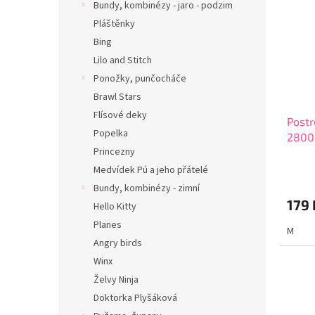
Bundy, kombinézy - jaro - podzim
Pláštěnky
Bing
Lilo and Stitch
Ponožky, punčocháče
Brawl Stars
Flísové deky
Postr
Popelka
2800
Princezny
Medvídek Pú a jeho přátelé
Bundy, kombinézy - zimní
179 
Hello Kitty
Planes
M
Angry birds
Winx
Želvy Ninja
Doktorka Plyšáková