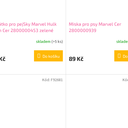
tko pro pejSky Marvel Hulk
Miska pro psy Marvel Cer
m Cer 2800000453 zelené
2800000939
skladem
(>5 ks)
sklad
Do košíku
Do
Kč
89 Kč
Kód:
F92681
Kó