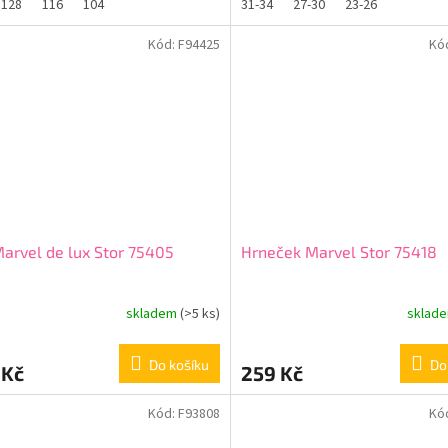
128
116
104
31-34
27-30
23-26
Kód:
F94425
Kó
arvel de lux Stor 75405
Hrneček Marvel Stor 75418
skladem
(>5 ks)
sklad
Do košíku
Do
 Kč
259 Kč
Kód:
F93808
Kó