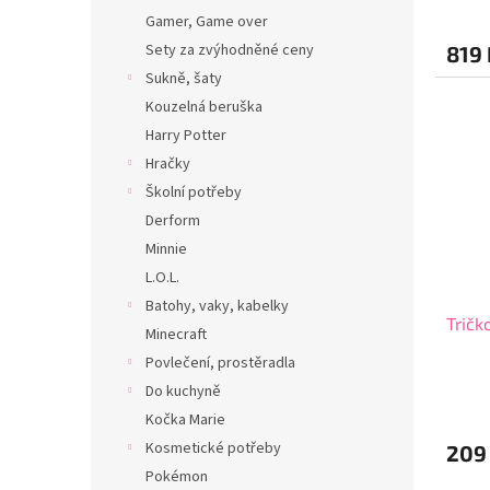
Gamer, Game over
Sety za zvýhodněné ceny
819 
Sukně, šaty
Kouzelná beruška
Harry Potter
Hračky
Školní potřeby
Derform
Minnie
L.O.L.
Batohy, vaky, kabelky
Tričk
Minecraft
Povlečení, prostěradla
Do kuchyně
Kočka Marie
Kosmetické potřeby
209
Pokémon