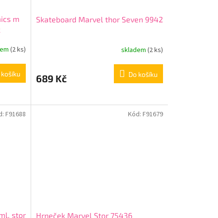
mics m
Skateboard Marvel thor Seven 9942
k
dem
(2 ks)
skladem
(2 ks)
 košíku
Do košíku
689 Kč
d:
F91688
Kód:
F91679
ml. stor
Hrneček Marvel Stor 75436