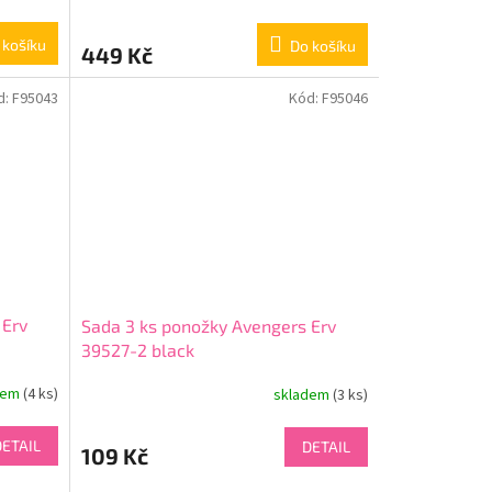
 košíku
Do košíku
449 Kč
d:
F95043
Kód:
F95046
 Erv
Sada 3 ks ponožky Avengers Erv
39527-2 black
dem
(4 ks)
skladem
(3 ks)
DETAIL
DETAIL
109 Kč