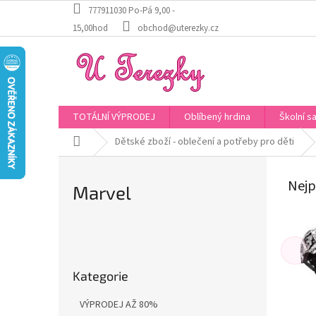
Přejít
777911030 Po-Pá 9,00 -
na
15,00hod
obchod@uterezky.cz
obsah
TOTÁLNÍ VÝPRODEJ
Oblíbený hrdina
Školní s
Domů
Dětské zboží - oblečení a potřeby pro děti
Nejp
Marvel
P
o
Přeskočit
s
Kategorie
kategorie
t
r
VÝPRODEJ AŽ 80%
a