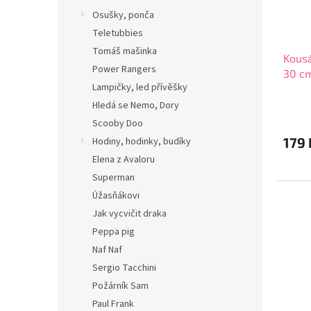
Osušky, ponča
Teletubbies
Tomáš mašinka
Kousá
Power Rangers
30 c
Lampičky, led přívěšky
Hledá se Nemo, Dory
Scooby Doo
179 
Hodiny, hodinky, budíky
Elena z Avaloru
Superman
Úžasňákovi
Jak vycvičit draka
Peppa pig
Naf Naf
Sergio Tacchini
Požárník Sam
Paul Frank