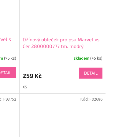
vel s
Džínový obleček pro psa Marvel xs
Cer 2800000777 tm. modrý
em
(>5 ks)
skladem
(>5 ks)
DETAIL
DETAIL
259 Kč
XS
d:
F93752
Kód:
F92686