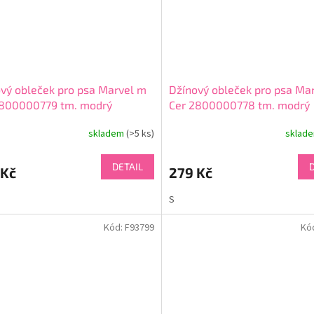
vý obleček pro psa Marvel m
Džínový obleček pro psa Mar
2800000779 tm. modrý
Cer 2800000778 tm. modrý
skladem
(>5 ks)
sklad
DETAIL
 Kč
279 Kč
S
Kód:
F93799
Kó