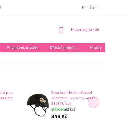
OMÍ
JAK OVĚŘUJEME HODNOCENÍ?
HODNOCENÍ NA HEURÉCE
Přihlášení
NÁKUPNÍ
Prázdný košík
KOŠÍK
Povlečení, osušky
Dětské oblečení
Hračky
Karneva
pro psa
Sportovní helma Marvel
00000779
comics m 52-56 cm Seven
59184 black
skladem
(2 ks)
849 Kč