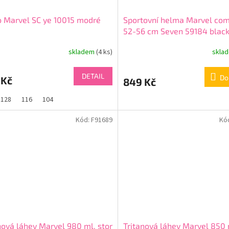
o Marvel SC ye 10015 modré
Sportovní helma Marvel co
52-56 cm Seven 59184 blac
skladem
(4 ks)
skla
DETAIL
Do
 Kč
849 Kč
128
116
104
Kód:
F91689
Kó
nová láhev Marvel 980 ml. stor
Tritanová láhev Marvel 850 