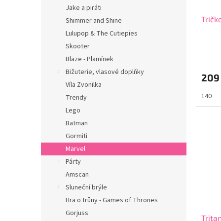
Jake a piráti
Tričk
Shimmer and Shine
Lulupop & The Cutiepies
Skooter
Blaze - Plamínek
Bižuterie, vlasové doplňky
209
Víla Zvonilka
140
Trendy
Lego
Batman
Gormiti
Marvel
Párty
Amscan
Sluneční brýle
Hra o trůny - Games of Thrones
Gorjuss
Trita