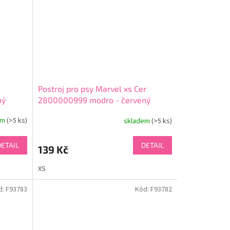
Postroj pro psy Marvel xs Cer
ný
2800000999 modro - červený
em
(>5 ks)
skladem
(>5 ks)
DETAIL
DETAIL
139 Kč
XS
d:
F93783
Kód:
F93782