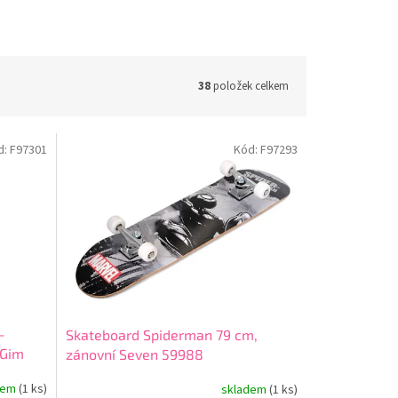
38
položek celkem
d:
F97301
Kód:
F97293
–
Skateboard Spiderman 79 cm,
 Gim
zánovní Seven 59988
dem
(1 ks)
skladem
(1 ks)