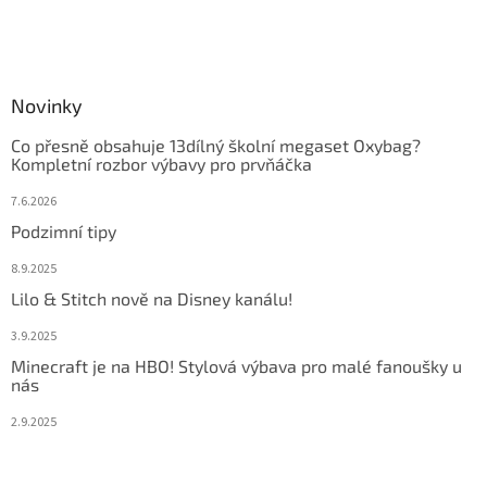
Novinky
Co přesně obsahuje 13dílný školní megaset Oxybag?
Kompletní rozbor výbavy pro prvňáčka
7.6.2026
Podzimní tipy
8.9.2025
Lilo & Stitch nově na Disney kanálu!
3.9.2025
Minecraft je na HBO! Stylová výbava pro malé fanoušky u
nás
2.9.2025