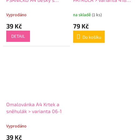
gumičkou Adventure
tm. modrý
Vyprodáno
na skladě
(1 ks)
39 Kč
79 Kč
DETAIL
Do košíku
Omalovánka A4 Krtek a
sněhulák > varianta 06-1
Vyprodáno
39 Kč