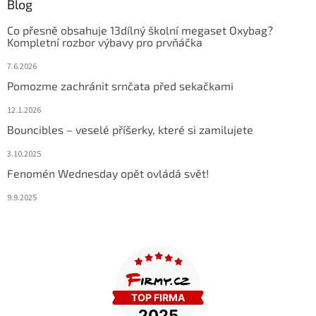
Blog
Co přesně obsahuje 13dílný školní megaset Oxybag?
Kompletní rozbor výbavy pro prvňáčka
7.6.2026
Pomozme zachránit srnčata před sekačkami
12.1.2026
Bouncibles – veselé příšerky, které si zamilujete
3.10.2025
Fenomén Wednesday opět ovládá svět!
9.9.2025