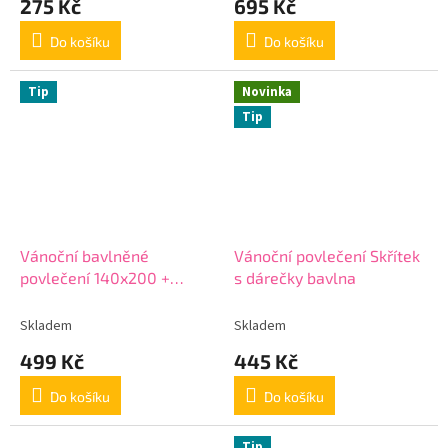
275 Kč
695 Kč
Do košíku
Do košíku
Tip
Novinka
Tip
Vánoční bavlněné
Vánoční povlečení Skřítek
povlečení 140x200 +
s dárečky bavlna
70x90 cm - Kouzelné
Vánoce
Skladem
Skladem
499 Kč
445 Kč
Do košíku
Do košíku
Tip