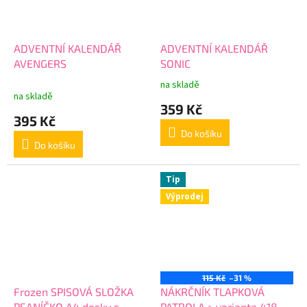
ADVENTNÍ KALENDÁŘ
ADVENTNÍ KALENDÁŘ
AVENGERS
SONIC
na skladě
Průměrné
na skladě
hodnocení
359 Kč
produktu
395 Kč
je
Do košíku
5,0
Do košíku
z
5
hvězdiček.
Tip
Výprodej
115 Kč
–31 %
Frozen SPISOVÁ SLOŽKA
NÁKRČNÍK TLAPKOVÁ
PSANÍČKO A4 desky s
PATROLA > varianta 4180