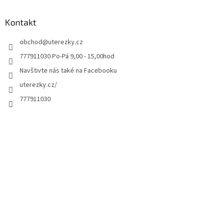
Kontakt
obchod
@
uterezky.cz
777911030 Po-Pá 9,00 - 15,00hod
Navštivte nás také na Facebooku
uterezky.cz/
777911030