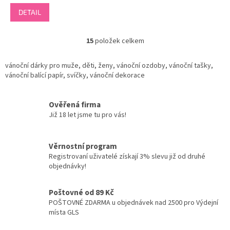
DETAIL
15
položek celkem
O
v
l
vánoční dárky pro muže, děti, ženy, vánoční ozdoby, vánoční tašky,
á
vánoční balící papír, svíčky, vánoční dekorace
d
a
c
Ověřená firma
í
Již 18 let jsme tu pro vás!
p
r
v
Věrnostní program
k
Registrovaní uživatelé získají 3% slevu již od druhé
y
objednávky!
v
ý
p
Poštovné od 89 Kč
i
POŠTOVNÉ ZDARMA u objednávek nad 2500 pro Výdejní
s
místa GLS
u