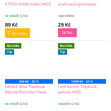
STITCH 0408 modrý AKCE
pruhovaný glitrovaný
dekor (3 barvy) cena za 1
ks
na skladě
(1 ks)
vyprodáno
89 Kč
29 Kč
DETAIL
Do košíku
Novinka
Novinka
Tip
Tip
345 Kč
–20 %
1 039 Kč
–33 %
Dětská deka Tlapková
Lotti Karotti Tlapková
Patrola Policista Chase
patrola AKCE
150x200 cm AKCE
na skladě
(1 ks)
skladem
(1 ks)