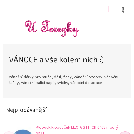
Přejít
NÁKUP
na
obsah
KOŠÍK
VÁNOCE a vše kolem nich :)
vánoční dárky pro muže, děti, ženy, vánoční ozdoby, vánoční
tašky, vánoční balící papír, svíčky, vánoční dekorace
Nejprodávanější
Klobouk klobouček LILO A STITCH 0408 modrý
AKCE