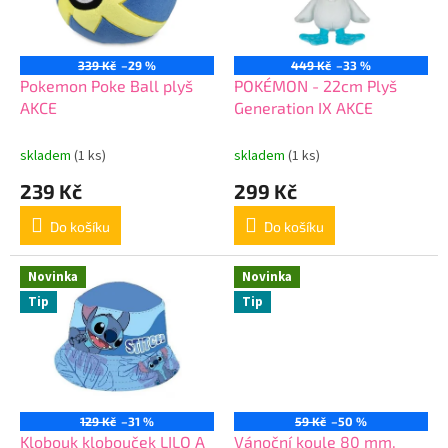
ů
p
r
o
339 Kč
–29 %
449 Kč
–33 %
d
Pokemon Poke Ball plyš
POKÉMON - 22cm Plyš
u
AKCE
Generation IX AKCE
k
t
skladem
(1 ks)
skladem
(1 ks)
ů
239 Kč
299 Kč
Do košíku
Do košíku
Novinka
Novinka
Tip
Tip
129 Kč
–31 %
59 Kč
–50 %
Klobouk klobouček LILO A
Vánoční koule 80 mm,