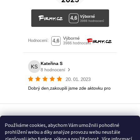
Vytvořil Shoptet
Používáme cookies, abychom Vám umožnili pohodlné
prohlížení webu a díky analýze provozu webu neustále
Copyright 2026
Eshop U Terezky
. Všechna práva vyhrazena.
zlepšovali jeho funkce, výkon a použitelnost.
Více informací