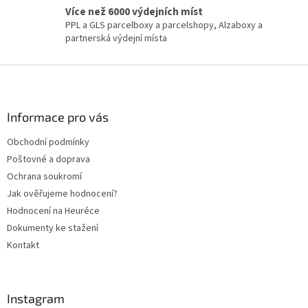
Více než 6000 výdejních míst
PPL a GLS parcelboxy a parcelshopy, Alzaboxy a
partnerská výdejní místa
Z
á
p
a
Informace pro vás
t
Obchodní podmínky
í
Poštovné a doprava
Ochrana soukromí
Jak ověřujeme hodnocení?
Hodnocení na Heuréce
Dokumenty ke stažení
Kontakt
Instagram