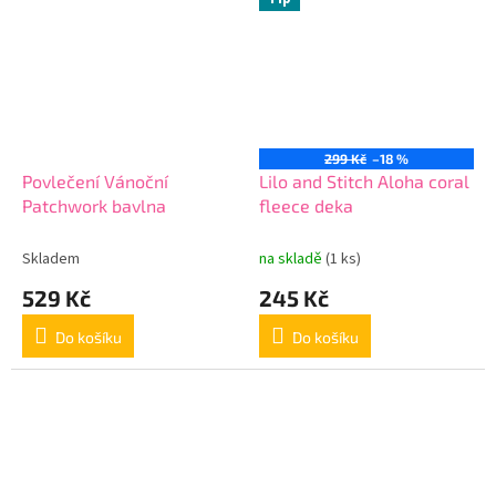
299 Kč
–18 %
Povlečení Vánoční
Lilo and Stitch Aloha coral
Patchwork bavlna
fleece deka
Skladem
na skladě
(1 ks)
529 Kč
245 Kč
Do košíku
Do košíku