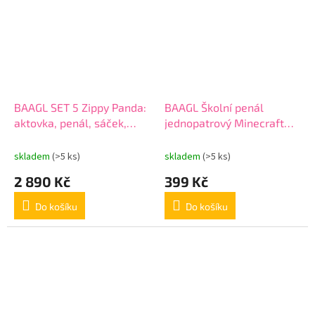
BAAGL SET 5 Zippy Panda:
BAAGL Školní penál
aktovka, penál, sáček,
jednopatrový Minecraft
zástěra, peněženka
Panda
skladem
(>5 ks)
skladem
(>5 ks)
2 890 Kč
399 Kč
Do košíku
Do košíku