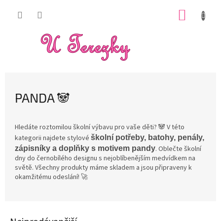
Přejít
NÁKUP
na
obsah
KOŠÍK
PANDA 🐼
Hledáte roztomilou školní výbavu pro vaše děti? 🐼 V této
kategorii najdete stylové
školní potřeby, batohy, penály,
zápisníky a doplňky s motivem pandy
. Oblečte školní
dny do černobílého designu s nejoblíbenějším medvídkem na
světě. Všechny produkty máme skladem a jsou připraveny k
okamžitému odeslání! 🚀