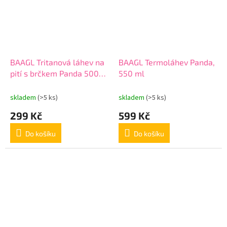
BAAGL Tritanová láhev na
BAAGL Termoláhev Panda,
pití s brčkem Panda 500
550 ml
ml
skladem
(>5 ks)
skladem
(>5 ks)
299 Kč
599 Kč
Do košíku
Do košíku