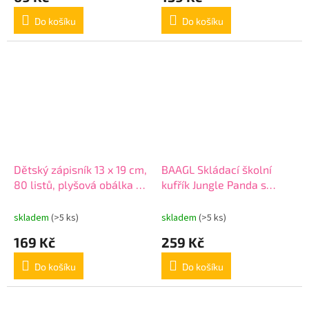
Do košíku
Do košíku
Dětský zápisník 13 x 19 cm,
BAAGL Skládací školní
80 listů, plyšová obálka +
kufřík Jungle Panda s
Panda
kováním
skladem
(>5 ks)
skladem
(>5 ks)
169 Kč
259 Kč
Do košíku
Do košíku