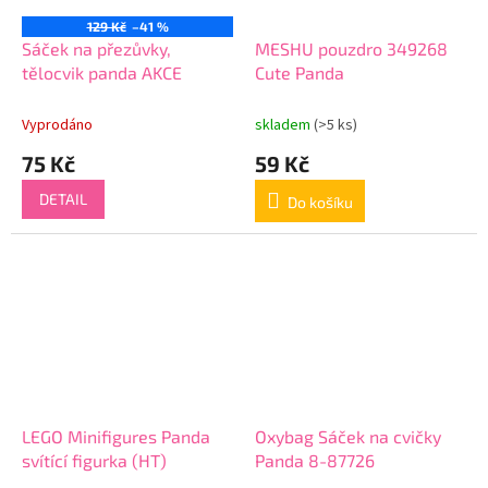
129 Kč
–41 %
Sáček na přezůvky,
MESHU pouzdro 349268
tělocvik panda AKCE
Cute Panda
Vyprodáno
skladem
(>5 ks)
75 Kč
59 Kč
DETAIL
Do košíku
LEGO Minifigures Panda
Oxybag Sáček na cvičky
svítící figurka (HT)
Panda 8-87726