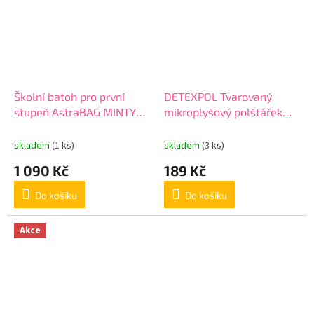
Školní batoh pro první
DETEXPOL Tvarovaný
stupeň AstraBAG MINTY
mikroplyšový polštářek
PANDAS, AB330,
Panda Polyester, 35x30
502025010
cm
skladem
(1 ks)
skladem
(3 ks)
1 090 Kč
189 Kč
Do košíku
Do košíku
Akce