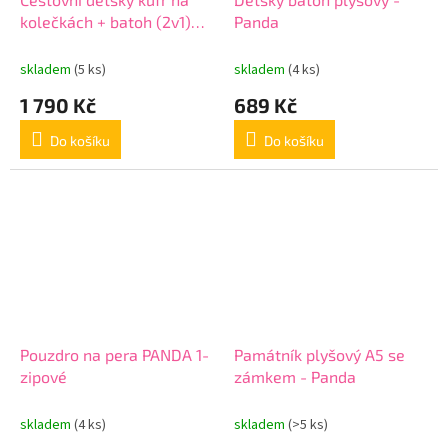
kolečkách + batoh (2v1)
Panda
PANDA
skladem
(5 ks)
skladem
(4 ks)
1 790 Kč
689 Kč
Do košíku
Do košíku
Pouzdro na pera PANDA 1-
Památník plyšový A5 se
zipové
zámkem - Panda
skladem
(4 ks)
skladem
(>5 ks)