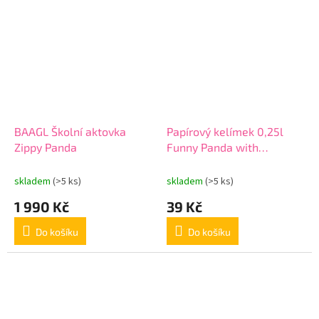
BAAGL Školní aktovka
Papírový kelímek 0,25l
Zippy Panda
Funny Panda with
Balloons
skladem
(>5 ks)
skladem
(>5 ks)
1 990 Kč
39 Kč
Do košíku
Do košíku