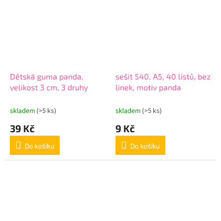
Dětská guma panda,
sešit 540, A5, 40 listů, bez
velikost 3 cm, 3 druhy
linek, motiv panda
skladem
(>5 ks)
skladem
(>5 ks)
39 Kč
9 Kč
Do košíku
Do košíku