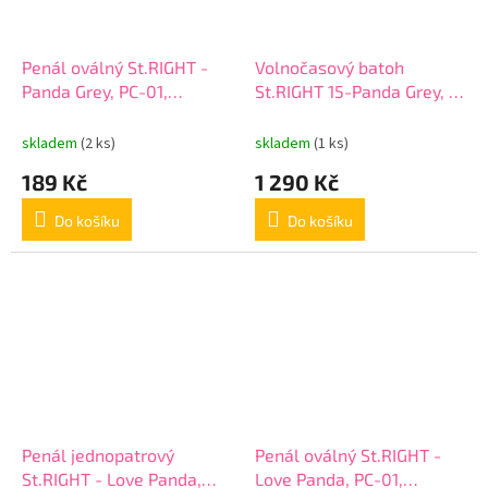
Penál oválný St.RIGHT -
Volnočasový batoh
Panda Grey, PC-01,
St.RIGHT 15-Panda Grey, 3
rozměry 23 x 9,5 x 6 cm
komorový, BP26, 20l,
rozměry: 39 x 27 x 17 cm
skladem
(2 ks)
skladem
(1 ks)
189 Kč
1 290 Kč
Do košíku
Do košíku
Penál jednopatrový
Penál oválný St.RIGHT -
St.RIGHT - Love Panda,
Love Panda, PC-01,