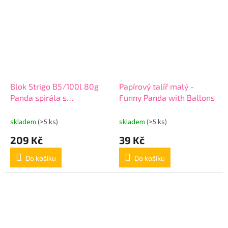
Blok Strigo B5/100l 80g
Papírový talíř malý -
Panda spirála s
Funny Panda with Ballons
rozřaďovačem
skladem
(>5 ks)
skladem
(>5 ks)
209 Kč
39 Kč
Do košíku
Do košíku