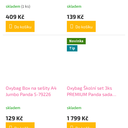
skladem
(1 ks)
skladem
409 Kč
139 Kč
Do košíku
Do košíku
Novinka
Tip
Oxybag Box na sešity A4
Oxybag Školní set 3ks
Jumbo Panda 5-79226
PREMIUM Panda sada
batoh, penál, sáček 6-
76026
skladem
skladem
129 Kč
1 799 Kč