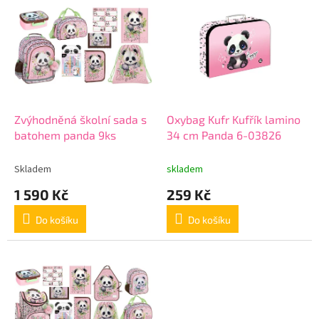
d
ý
u
p
k
i
t
s
ů
p
r
o
d
Zvýhodněná školní sada s
Oxybag Kufr Kufřík lamino
u
batohem panda 9ks
34 cm Panda 6-03826
k
t
Skladem
skladem
ů
1 590 Kč
259 Kč
Do košíku
Do košíku