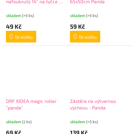
nafouknutý 14" na tyčce -
65x50cm Panda
Panda
skladem
(>5 ks)
skladem
(>5 ks)
49 Kč
59 Kč
Do košíku
Do košíku
DRF KIDEA magic roller
Zástěra na výtvarnou
"panda"
výchovu - Panda
skladem
(1 ks)
skladem
(>5 ks)
69 Kč
139 Kč