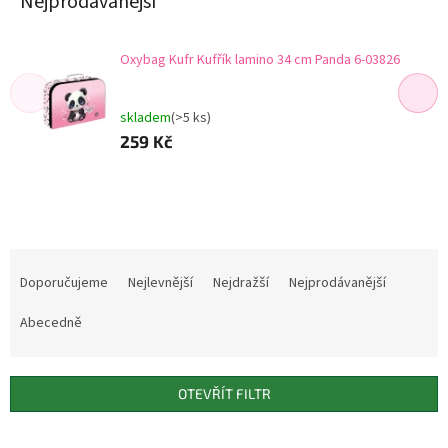
Nejprodávanější
Oxybag Kufr Kufřík lamino 34 cm Panda 6-03826
skladem
(>5 ks)
259 Kč
Ř
a
Doporučujeme
Nejlevnější
Nejdražší
Nejprodávanější
z
e
Abecedně
n
í
p
OTEVŘÍT FILTR
r
o
V