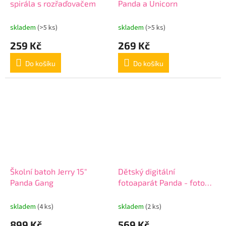
spirála s rozřaďovačem
Panda a Unicorn
skladem
(>5 ks)
skladem
(>5 ks)
259 Kč
269 Kč
Do košíku
Do košíku
Školní batoh Jerry 15"
Dětský digitální
Panda Gang
fotoaparát Panda - foto
40Mpx, video Full HD
skladem
(4 ks)
skladem
(2 ks)
899 Kč
569 Kč