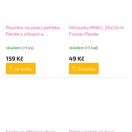
Pouzdro na psací potřeby
Ubrousky PAW L 33x33cm
Panda s chlopní a
Flower Panda
průhledným víkem,
prázdné (mix barev)
skladem
(>5 ks)
skladem
(>5 bal)
159 Kč
49 Kč
Do košíku
Do košíku
Cestovní dětský kufr na
Dětský batoh plyšový -