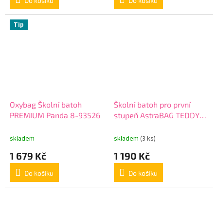
Do košíku
Do košíku
Tip
Oxybag Školní batoh
Školní batoh pro první
PREMIUM Panda 8-93526
stupeň AstraBAG TEDDY
PANDA, AB330,
502023069
skladem
skladem
(3 ks)
1 679 Kč
1 190 Kč
Do košíku
Do košíku