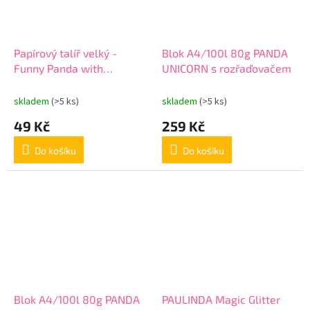
Papírový talíř velký -
Blok A4/100l 80g PANDA
Funny Panda with
UNICORN s rozřaďovačem
Balloons
skladem
(>5 ks)
skladem
(>5 ks)
49 Kč
259 Kč
Do košíku
Do košíku
Blok A4/100l 80g PANDA
PAULINDA Magic Glitter