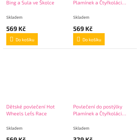
Bing a Sula ve Školce
Plamínek a Čtyřkoláci
Připraven na závod
Skladem
Skladem
569 Kč
569 Kč
Do košíku
Do košíku
Dětské povlečení Hot
Povlečení do postýlky
Wheels Let´s Race
Plamínek a Čtyřkoláci
Aréna
Skladem
Skladem
569 Kč
329 Kč