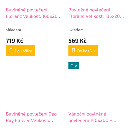
Bavlněné povlečení
Bavlněné povlečení
Floranc Velikost: 160x200
Floranc Velikost: 135x200
+ 2x 70x80 cm
+ 80x80 cm
Skladem
Skladem
719 Kč
569 Kč
Do košíku
Do košíku
Tip
Bavlněné povlečení Geo
Vánoční bavlněné
Ray Flower Velikost:
povlečení 140x200 +
140x220 + 70x90 cm
70x90 cm - Kouzelné