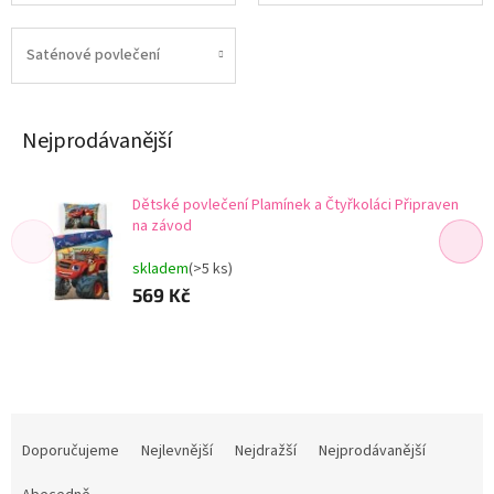
Saténové povlečení
Nejprodávanější
Dětské povlečení Plamínek a Čtyřkoláci Připraven
na závod
skladem
(>5 ks)
569 Kč
Ř
a
Doporučujeme
Nejlevnější
Nejdražší
Nejprodávanější
z