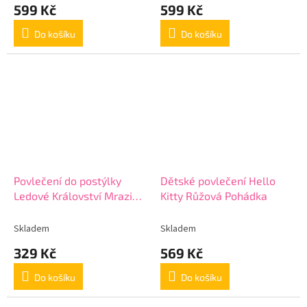
599 Kč
599 Kč
Do košíku
Do košíku
Povlečení do postýlky
Dětské povlečení Hello
Ledové Království Mrazivá
Kitty Růžová Pohádka
Krajina
Skladem
Skladem
329 Kč
569 Kč
Do košíku
Do košíku