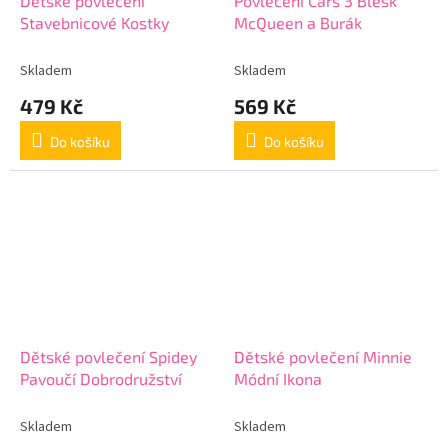
Dětské povlečení
Povlečení Cars 3 Blesk
Stavebnicové Kostky
McQueen a Burák
Skladem
Skladem
479 Kč
569 Kč
Do košíku
Do košíku
Dětské povlečení Spidey
Dětské povlečení Minnie
Pavoučí Dobrodružství
Módní Ikona
Skladem
Skladem