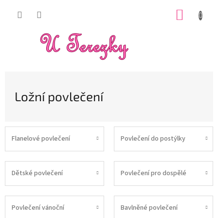
Přejít
NÁKUP
na
obsah
KOŠÍK
Ložní povlečení
Flanelové povlečení
Povlečení do postýlky
Dětské povlečení
Povlečení pro dospělé
Povlečení vánoční
Bavlněné povlečení