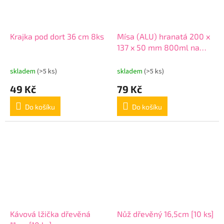
Krajka pod dort 36 cm 8ks
Mísa (ALU) hranatá 200 x
137 x 50 mm 800ml na
těstoviny [10ks]
skladem
(>5 ks)
skladem
(>5 ks)
49 Kč
79 Kč
Do košíku
Do košíku
Kávová lžička dřevěná
Nůž dřevěný 16,5cm [10 ks]