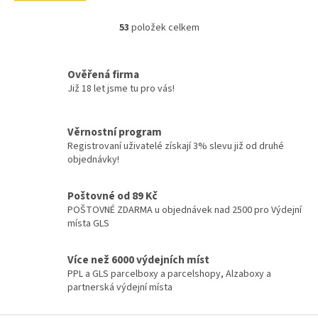
53
položek celkem
O
v
l
á
Ověřená firma
d
Již 18 let jsme tu pro vás!
a
c
í
Věrnostní program
p
Registrovaní uživatelé získají 3% slevu již od druhé
r
objednávky!
v
k
y
Poštovné od 89 Kč
v
POŠTOVNÉ ZDARMA u objednávek nad 2500 pro Výdejní
ý
místa GLS
p
i
Více než 6000 výdejních míst
s
PPL a GLS parcelboxy a parcelshopy, Alzaboxy a
u
partnerská výdejní místa