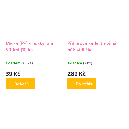
Miska (PP) s oušky bílá
Příborová sada dřevěná
500ml [10 ks]
nůž-vidlička-
lžíce+ubrousek
skladem
(>5 ks)
skladem
(2 ks)
39 Kč
289 Kč
Do košíku
Do košíku