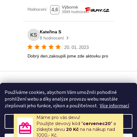
Vytvořil Shoptet
Používáme cookies, abychom Vám umožnili pohodlné
prohlížení webu a díky analýze provozu webu neustále
Copyright 2026
Eshop U Terezky
. Všechna práva vyhrazena.
zlepšovali jeho funkce, výkon a použitelnost.
Více informací
Máme pro vás slevu!
Nastavení
Použijte slevový kód "
cervenec20
" a
získejte slevu
20 Kč
na na nákup nad
1000,- Kč.