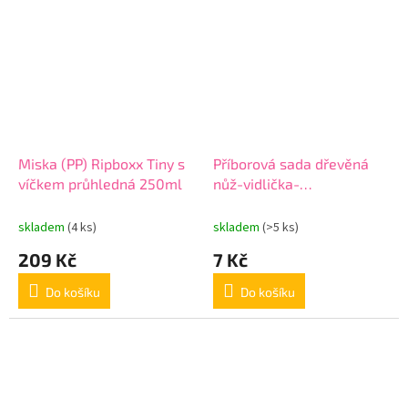
Miska (PP) Ripboxx Tiny s
Příborová sada dřevěná
víčkem průhledná 250ml
nůž-vidlička-
lžíce+ubrousek
skladem
(4 ks)
skladem
(>5 ks)
209 Kč
7 Kč
Do košíku
Do košíku