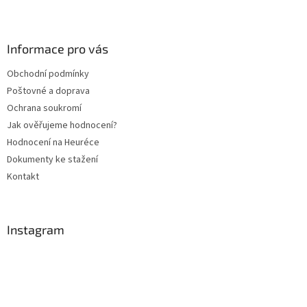
Z
á
p
a
Informace pro vás
t
Obchodní podmínky
í
Poštovné a doprava
Ochrana soukromí
Jak ověřujeme hodnocení?
Hodnocení na Heuréce
Dokumenty ke stažení
Kontakt
Instagram