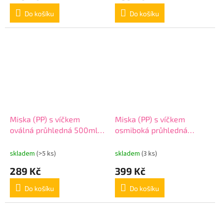
Do košíku
Do košíku
Miska (PP) s víčkem
Miska (PP) s víčkem
oválná průhledná 500ml
osmiboká průhledná
[50 ks]
1000ml
skladem
(>5 ks)
skladem
(3 ks)
289 Kč
399 Kč
Do košíku
Do košíku