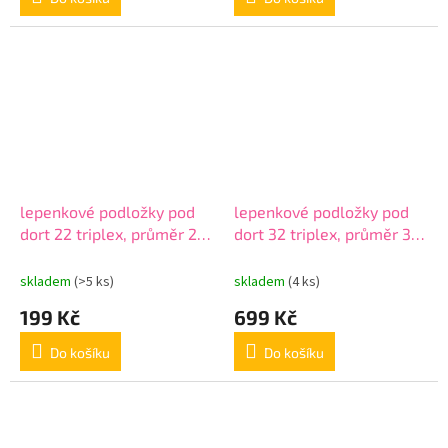
lepenkové podložky pod
lepenkové podložky pod
dort 22 triplex, průměr 22
dort 32 triplex, průměr 32
cm, v balení 100ks
cm, v balení 100ks
skladem
(>5 ks)
skladem
(4 ks)
199 Kč
699 Kč
Do košíku
Do košíku