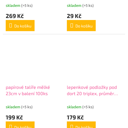
skladem
(>5 ks)
skladem
(>5 ks)
269 Kč
29 Kč
Do košíku
Do košíku
papírové talíře mělké
lepenkové podložky pod
23cm v balení 100ks
dort 20 triplex, průměr
20cm, v balení 100ks
skladem
(>5 ks)
skladem
(>5 ks)
199 Kč
179 Kč
Do košíku
Do košíku