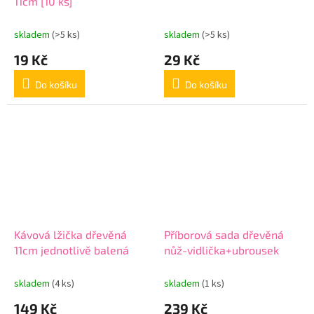
11cm [10 ks]
skladem
(>5 ks)
skladem
(>5 ks)
19 Kč
29 Kč
Do košíku
Do košíku
Kávová lžička dřevěná
Příborová sada dřevěná
11cm jednotlivě balená
nůž-vidlička+ubrousek
skladem
(4 ks)
skladem
(1 ks)
149 Kč
239 Kč