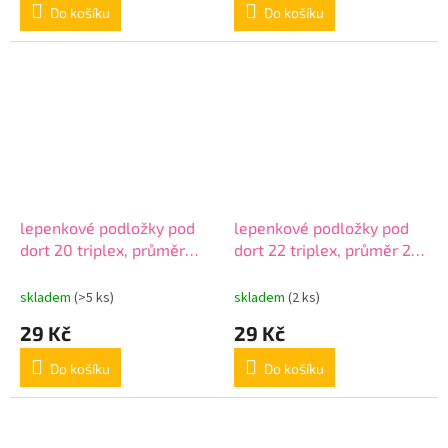
Do košíku
Do košíku
lepenkové podložky pod
lepenkové podložky pod
dort 20 triplex, průměr
dort 22 triplex, průměr 22
20cm, v balení 10ks
cm, v balení 10ks
skladem
(>5 ks)
skladem
(2 ks)
29 Kč
29 Kč
Do košíku
Do košíku