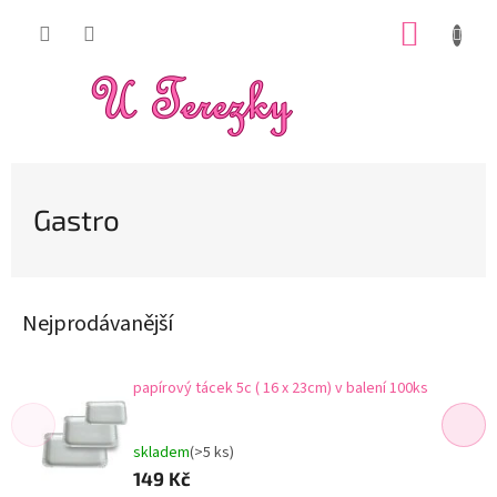
Přejít
NÁKUP
na
obsah
KOŠÍK
Gastro
Nejprodávanější
papírový tácek 5c ( 16 x 23cm) v balení 100ks
skladem
(>5 ks)
149 Kč