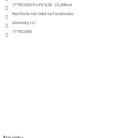
777911030 Po-Pá 9,00 - 15,00hod
Navštivte nás také na Facebooku
uterezky.cz/
777911030
Novinky