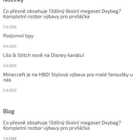
Co přesně obsahuje 13dílný školní megaset Oxybag?
Kompletní rozbor výbavy pro prvňáčka
7.6.2026
Podzimní tipy
8.9.2025
Lilo & Stitch nově na Disney kanálu!
3.9.2025
Minecraft je na HBO! Stylová výbava pro malé fanoušky u
nás
2.9.2025
Blog
Co přesně obsahuje 13dílný školní megaset Oxybag?
Kompletní rozbor výbavy pro prvňáčka
7.6.2026