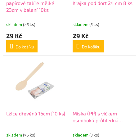
d
papírové talíře mělké
Krajka pod dort 24 cm 8 ks
u
23cm v balení 10ks
k
t
skladem
(>5 ks)
skladem
(5 ks)
ů
29 Kč
29 Kč
Do košíku
Do košíku
Lžíce dřevěná 16cm [10 ks]
Miska (PP) s víčkem
osmiboká průhledná
500ml
skladem
(>5 ks)
skladem
(3 ks)