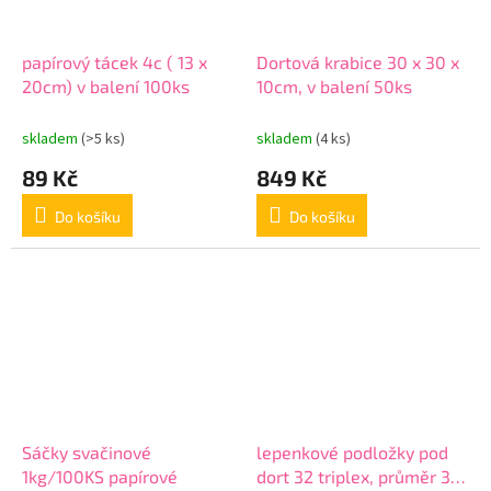
papírový tácek 4c ( 13 x
Dortová krabice 30 x 30 x
20cm) v balení 100ks
10cm, v balení 50ks
skladem
(>5 ks)
skladem
(4 ks)
89 Kč
849 Kč
Do košíku
Do košíku
Sáčky svačinové
lepenkové podložky pod
1kg/100KS papírové
dort 32 triplex, průměr 32