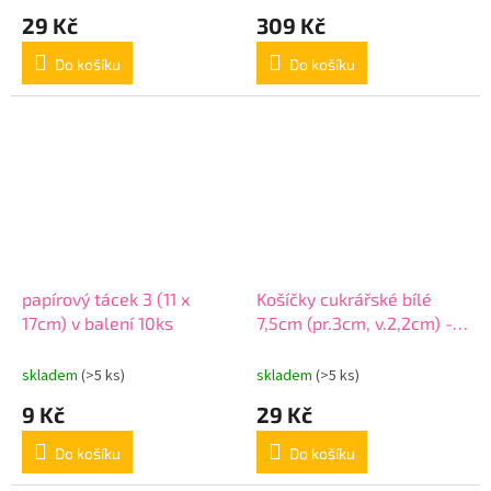
29 Kč
309 Kč
Do košíku
Do košíku
papírový tácek 3 (11 x
Košíčky cukrářské bílé
17cm) v balení 10ks
7,5cm (pr.3cm, v.2,2cm) -
100ks
skladem
(>5 ks)
skladem
(>5 ks)
9 Kč
29 Kč
Do košíku
Do košíku