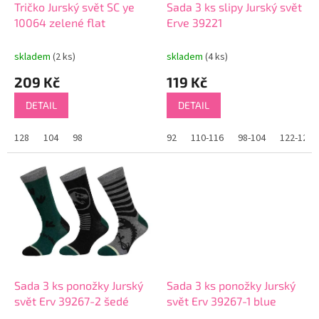
d
Tričko Jurský svět SC ye
Sada 3 ks slipy Jurský svět
u
10064 zelené flat
Erve 39221
k
t
skladem
(2 ks)
skladem
(4 ks)
ů
209 Kč
119 Kč
DETAIL
DETAIL
128
104
98
92
110-116
98-104
122-128
Sada 3 ks ponožky Jurský
Sada 3 ks ponožky Jurský
svět Erv 39267-2 šedé
svět Erv 39267-1 blue