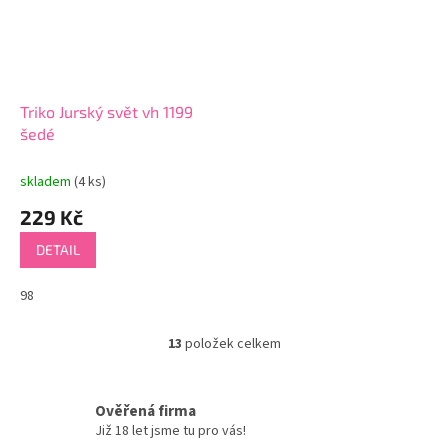
Triko Jurský svět vh 1199
šedé
skladem
(4 ks)
229 Kč
DETAIL
98
13
položek celkem
O
v
l
á
Ověřená firma
d
Již 18 let jsme tu pro vás!
a