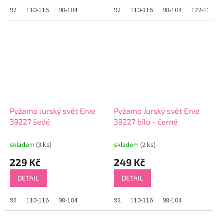
92
110-116
98-104
92
110-116
98-104
122-128
Pyžamo Jurský svět Erve
Pyžamo Jurský svět Erve
39227 šedé
39227 bílo - černé
skladem
(3 ks)
skladem
(2 ks)
229 Kč
249 Kč
DETAIL
DETAIL
92
110-116
98-104
92
110-116
98-104