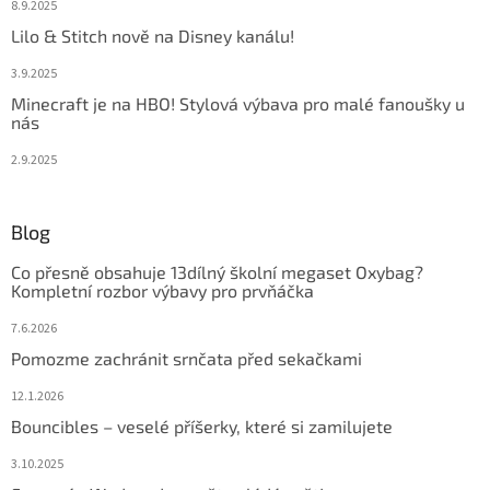
8.9.2025
Lilo & Stitch nově na Disney kanálu!
3.9.2025
Minecraft je na HBO! Stylová výbava pro malé fanoušky u
nás
2.9.2025
Blog
Co přesně obsahuje 13dílný školní megaset Oxybag?
Kompletní rozbor výbavy pro prvňáčka
7.6.2026
Pomozme zachránit srnčata před sekačkami
12.1.2026
Bouncibles – veselé příšerky, které si zamilujete
3.10.2025