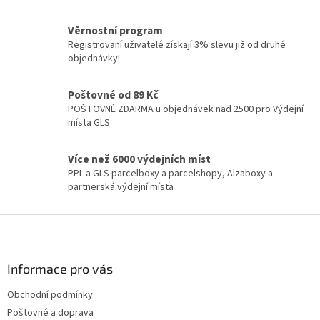
c
í
Věrnostní program
p
Registrovaní uživatelé získají 3% slevu již od druhé
r
objednávky!
v
k
y
Poštovné od 89 Kč
v
POŠTOVNÉ ZDARMA u objednávek nad 2500 pro Výdejní
ý
místa GLS
p
i
Více než 6000 výdejních míst
s
PPL a GLS parcelboxy a parcelshopy, Alzaboxy a
u
partnerská výdejní místa
Z
á
p
a
Informace pro vás
t
Obchodní podmínky
í
Poštovné a doprava