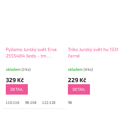
Pyžamo Jurský svět Erve
Triko Jurský svět hu 1331
2555484 šedo - tm.
černé
modré
skladem
(3 ks)
skladem
(4 ks)
329 Kč
229 Kč
DETAIL
DETAIL
110-116
98-104
122-128
98