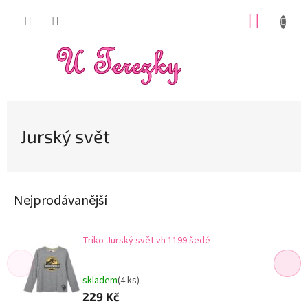
Přejít
NÁKUP
na
obsah
KOŠÍK
Jurský svět
Nejprodávanější
Triko Jurský svět vh 1199 šedé
skladem
(4 ks)
229 Kč