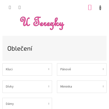
Přejít
NÁKUP
na
obsah
KOŠÍK
Oblečení
Kluci
Pánové
Dívky
Miminka
Dámy