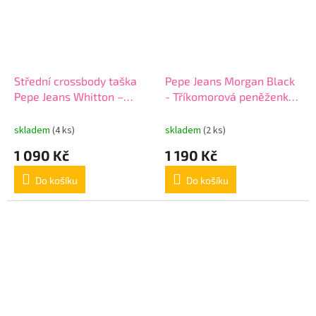
Střední crossbody taška
Pepe Jeans Morgan Black
Pepe Jeans Whitton –
- Tříkomorová peněženka,
černá, 7325341
7924331
skladem
(4 ks)
skladem
(2 ks)
1 090 Kč
1 190 Kč
Do košíku
Do košíku