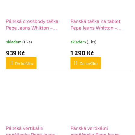
Pánská crossbody taška
Pánská taška na tablet
Pepe Jeans Whitton –
Pepe Jeans Whitton –
černá, 7325241
tříkomorová crossbody,
černá, 7325741
skladem
(1 ks)
skladem
(1 ks)
939 Kč
1 290 Kč
Do košíku
Do košíku
Pánská vertikální
Pánská vertikální
peněženka Pepe Jeans
peněženka Pepe Jeans