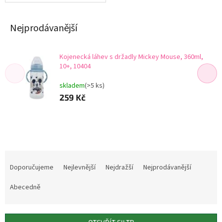
Nejprodávanější
Kojenecká láhev s držadly Mickey Mouse, 360ml,
10+, 10404
skladem
(>5 ks)
259 Kč
Ř
a
Doporučujeme
Nejlevnější
Nejdražší
Nejprodávanější
z
e
Abecedně
n
í
p