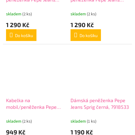
Hudson – černá, 7331141
Hudson – hnědá, 7331142
skladem
(2 ks)
skladem
(2 ks)
1 290 Kč
1 290 Kč
Do košíku
Do košíku
Kabelka na
Dámská peněženka Pepe
mobil/peněženka Pepe
Jeans Sprig černá, 7918533
Jeans Sprig černá, 7915333
skladem
(2 ks)
skladem
(1 ks)
949 Kč
1 190 Kč