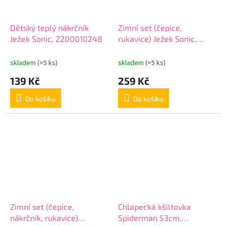
Dětský teplý nákrčník
Zimní set (čepice,
Ježek Sonic, 2200010248
rukavice) Ježek Sonic,
2200009932
skladem
(>5 ks)
skladem
(>5 ks)
139 Kč
259 Kč
Do košíku
Do košíku
Zimní set (čepice,
Chlapecká kšiltovka
nákrčník, rukavice)
Spiderman 53cm,