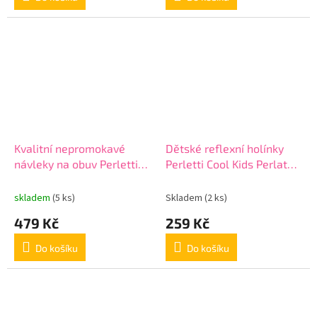
Kvalitní nepromokavé
Dětské reflexní holínky
návleky na obuv Perletti
Perletti Cool Kids Perlato
Travel, velikost S 36/39,
Rosa, 15595
Grigio, 95044
skladem
(5 ks)
Skladem
(2 ks)
479 Kč
259 Kč
Do košíku
Do košíku