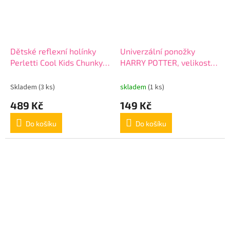
Dětské reflexní holínky
Univerzální ponožky
Perletti Cool Kids Chunky,
HARRY POTTER, velikost
15650
38-45, 2900002566
Skladem
(3 ks)
skladem
(1 ks)
489 Kč
149 Kč
Do košíku
Do košíku