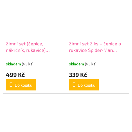
Zimní set (čepice,
Zimní set 2 ks – čepice a
nákrčník, rukavice)
rukavice Spider-Man
Spiderman, 2200010255
(Marvel), 2200010260
skladem
(>5 ks)
skladem
(>5 ks)
499 Kč
339 Kč
Do košíku
Do košíku