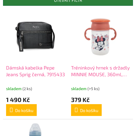
OTEVŘÍT FILTR
r
o
V
d
ý
u
p
k
i
t
s
ů
p
r
o
d
Dámská kabelka Pepe
Tréninkový hrnek s držadly
u
Jeans Sprig černá, 7915433
MINNIE MOUSE, 360ml,
k
13314
t
skladem
(2 ks)
skladem
(>5 ks)
ů
1 490 Kč
379 Kč
Do košíku
Do košíku