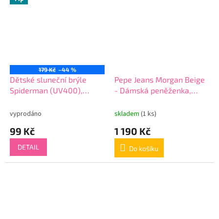
179 Kč
–44 %
Dětské sluneční brýle
Pepe Jeans Morgan Beige
Spiderman (UV400),
- Dámská peněženka,
2600002605 AKCE
7928533
vyprodáno
skladem
(1 ks)
99 Kč
1 190 Kč
DETAIL
Do košíku