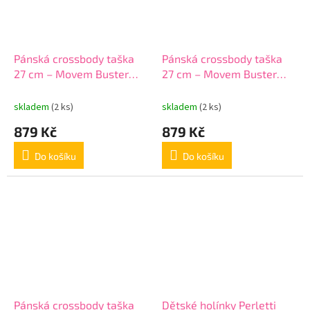
Pánská crossbody taška
Pánská crossbody taška
27 cm – Movem Buster
27 cm – Movem Buster
Black, 2 komory, 5345721
Grey, 2 komory, 5345722
skladem
(2 ks)
skladem
(2 ks)
879 Kč
879 Kč
Do košíku
Do košíku
Pánská crossbody taška
Dětské holínky Perletti