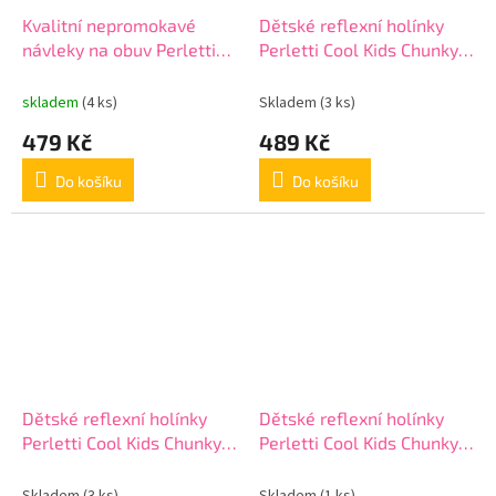
Kvalitní nepromokavé
Dětské reflexní holínky
návleky na obuv Perletti
Perletti Cool Kids Chunky,
Travel, velikost S 36/39,
15649
Nero, 95047
skladem
(4 ks)
Skladem
(3 ks)
479 Kč
489 Kč
Do košíku
Do košíku
Dětské reflexní holínky
Dětské reflexní holínky
Perletti Cool Kids Chunky,
Perletti Cool Kids Chunky,
15649
15649