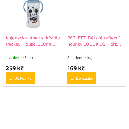
Kojenecká láhev s držadly
PERLETTI Dětské reflexní
Mickey Mouse, 360ml,
holínky COOL KIDS Mořská
10+, 10404
Víla, 15586
skladem
(>5 ks)
Skladem
(4 ks)
259 Kč
169 Kč
Do košíku
Do košíku