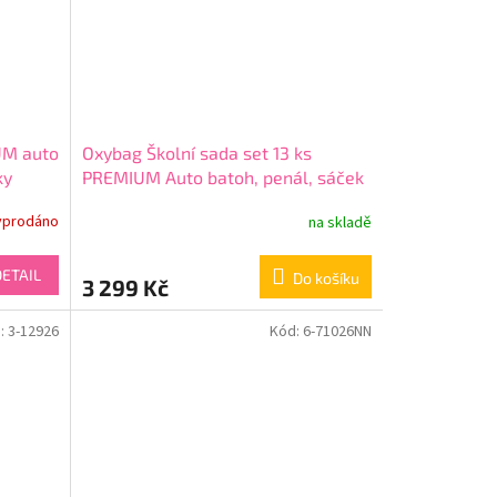
UM auto
Oxybag Školní sada set 13 ks
ky
PREMIUM Auto batoh, penál, sáček
a doplňky 0-22726/013
yprodáno
na skladě
DETAIL
Do košíku
3 299 Kč
:
3-12926
Kód:
6-71026NN