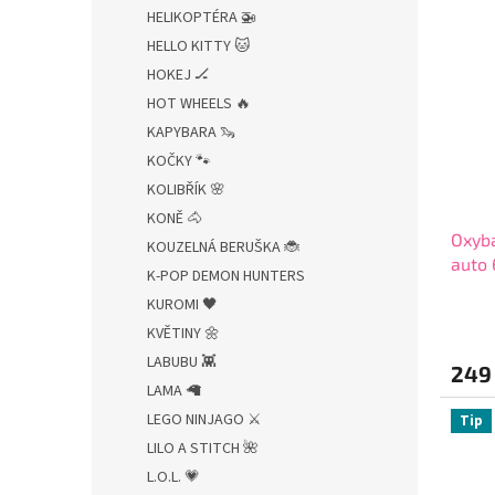
z
HELIKOPTÉRA 🚁
5
HELLO KITTY 🐱
hvězdi
HOKEJ 🏒
HOT WHEELS 🔥
KAPYBARA 🦦
KOČKY 🐾
KOLIBŘÍK 🌸
KONĚ 🐴
Oxyba
KOUZELNÁ BERUŠKA 🐞
auto 
K-POP DEMON HUNTERS
KUROMI 🖤
KVĚTINY 🌼
LABUBU 👾
249
LAMA 🦙
LEGO NINJAGO ⚔️
Tip
LILO A STITCH 🌺
L.O.L. 💗