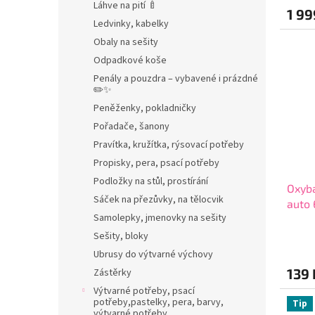
Láhve na pití 🍼
1 99
Ledvinky, kabelky
Obaly na sešity
Odpadkové koše
Penály a pouzdra – vybavené i prázdné
✏️✨
Peněženky, pokladničky
Pořadače, šanony
Pravítka, kružítka, rýsovací potřeby
Propisky, pera, psací potřeby
Podložky na stůl, prostírání
Oxyba
Sáček na přezůvky, na tělocvik
auto
Samolepky, jmenovky na sešity
Sešity, bloky
Ubrusy do výtvarné výchovy
139 
Zástěrky
Výtvarné potřeby, psací
potřeby,pastelky, pera, barvy,
Tip
výtvarné potřeby