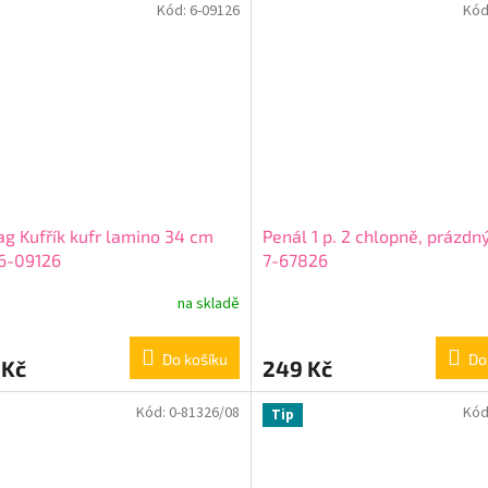
Kód:
6-09126
Kód
ček.
g Kufřík kufr lamino 34 cm
Penál 1 p. 2 chlopně, prázdn
6-09126
7-67826
na skladě
Do košíku
Do
 Kč
249 Kč
Kód:
0-81326/08
Kód
Tip