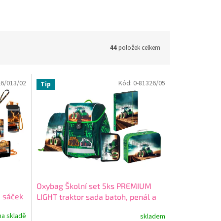
44
položek celkem
26/013/02
Kód:
0-81326/05
Tip
Oxybag Školní set 5ks PREMIUM
 sáček
LIGHT traktor sada batoh, penál a
áčky 0-
doplňky 0-81326/05
na skladě
skladem
arma