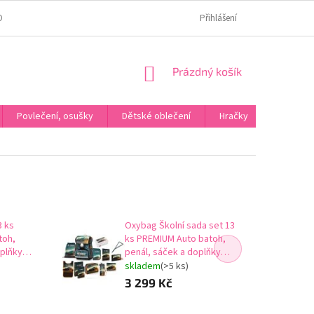
OMÍ
JAK OVĚŘUJEME HODNOCENÍ?
HODNOCENÍ NA HEURÉCE
Přihlášení
NÁKUPNÍ
Prázdný košík
KOŠÍK
Povlečení, osušky
Dětské oblečení
Hračky
Karneva
Oxybag Školní sada set 13
toh,
ks PREMIUM Auto batoh,
oplňky
penál, sáček a doplňky
áčky 0-
vhodný i pro prvňáčky 0-
skladem
(>5 ks)
81624/013
3 299 Kč