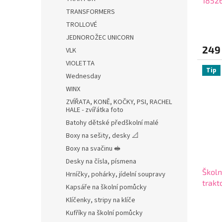
1852
TRANSFORMERS
TROLLOVÉ
JEDNOROŽEC UNICORN
249
VLK
VIOLETTA
Tip
Wednesday
WINX
ZVÍŘATA, KONĚ, KOČKY, PSI, RACHEL
HALE - zvířátka foto
Batohy dětské předškolní malé
Boxy na sešity, desky 📐
Boxy na svačinu 🥪
Desky na čísla, písmena
Školn
Hrníčky, pohárky, jídelní soupravy
trakt
Kapsáře na školní pomůcky
8132
Klíčenky, stripy na klíče
Kufříky na školní pomůcky