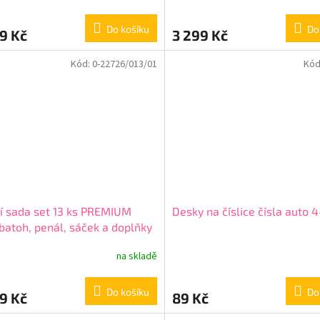
Do košíku
Do
9 Kč
3 299 Kč
Kód:
0-22726/013/01
Kód
í sada set 13 ks PREMIUM
Desky na číslice čísla auto 
batoh, penál, sáček a doplňky
ý i pro prvňáčky 0-
na skladě
rné
6/013/01
+ + dárek zdarma
cení
ktu
Do košíku
Do
9 Kč
89 Kč