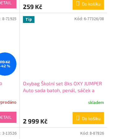
DETAIL
Do košíku
259 Kč
:
8-71925
Kód:
6-77326/08
Tip
119 Kč
–42 %
o
Oxybag Školní set 8ks OXY JUMPER
Auto sada batoh, penál, sáček a
doplňky 6-77326/08
yprodáno
skladem
DETAIL
Do košíku
2 999 Kč
:
3-13526
Kód:
8-87826