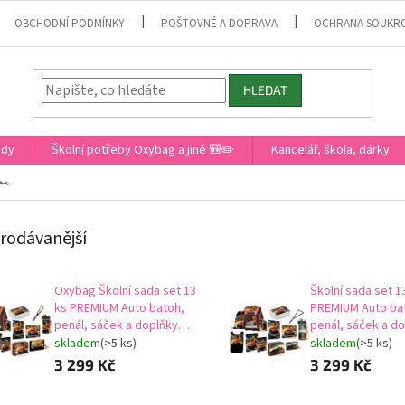
OBCHODNÍ PODMÍNKY
POŠTOVNÉ A DOPRAVA
OCHRANA SOUKR
HLEDAT
ady
Školní potřeby Oxybag a jiné 🎒✏️
Kancelář, škola, dárky
️
rodávanější
Oxybag Školní sada set 13
Školní sada set 13 ks
ks PREMIUM Auto batoh,
PREMIUM Auto ba
penál, sáček a doplňky
penál, sáček a d
vhodný i pro prvňáčky 0-
vhodný i pro prvň
skladem
(>5 ks)
skladem
(>5 ks)
22726/013/01
22726/013/01
3 299 Kč
3 299 Kč