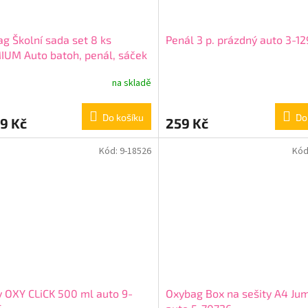
g Školní sada set 8 ks
Penál 3 p. prázdný auto 3-1
UM Auto batoh, penál, sáček
plňky 0-22726/08
na skladě
Do košíku
Do
9 Kč
259 Kč
Kód:
9-18526
Kód
 OXY CLiCK 500 ml auto 9-
Oxybag Box na sešity A4 Ju