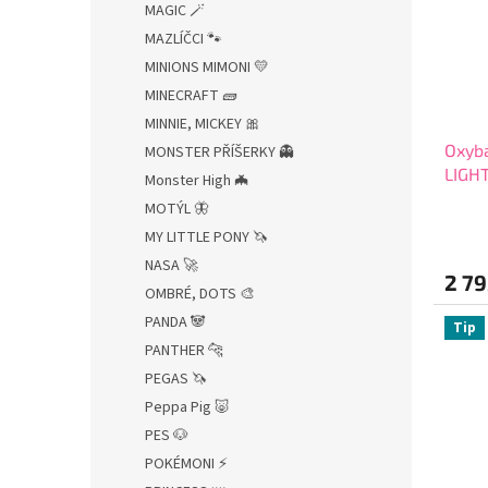
MAGIC 🪄
MAZLÍČCI 🐾
MINIONS MIMONI 💛
MINECRAFT 🧱
MINNIE, MICKEY 🎀
Oxyb
MONSTER PŘÍŠERKY 👻
LIGHT
Monster High 🦇
dopl
MOTÝL 🦋
zdar
MY LITTLE PONY 🦄
NASA 🚀
2 79
OMBRÉ, DOTS 🎨
PANDA 🐼
Tip
PANTHER 🐆
PEGAS 🦄
Peppa Pig 🐷
PES 🐶
POKÉMONI ⚡