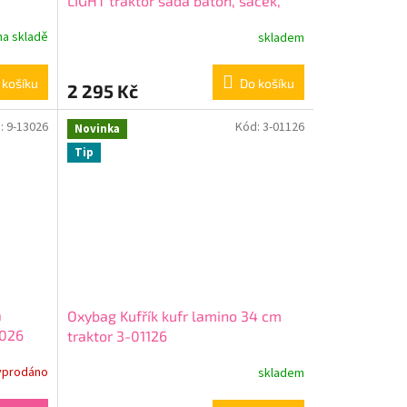
LIGHT traktor sada batoh, sáček,
penál, kufr 0-81326/04
na skladě
skladem
 košíku
Do košíku
2 295 Kč
:
9-13026
Kód:
3-01126
Novinka
Tip
a
Oxybag Kufřík kufr lamino 34 cm
3026
traktor 3-01126
yprodáno
skladem