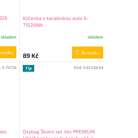
2926
Klíčenka s karabinkou auto 6-
71026NN
skladem
skladem
 košíku
Do košíku
89 Kč
:
5-70726
Kód:
0-81326/04
Tip
mbo
Oxybag Školní set 4ks PREMIUM