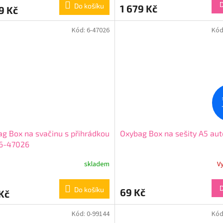
Do košíku
1 679 Kč
9 Kč
Kód:
6-47026
Kód
g Box na svačinu s přihrádkou
Oxybag Box na sešity A5 aut
 6-47026
skladem
V
Do košíku
69 Kč
Kč
Kód:
0-99144
Kód