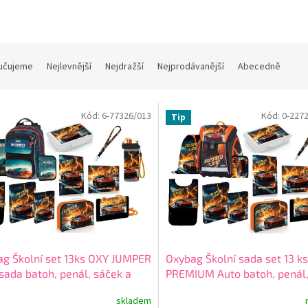
učujeme
Nejlevnější
Nejdražší
Nejprodávanější
Abecedně
Kód:
6-77326/013
Kód:
0-227
Tip
g Školní set 13ks OXY JUMPER
Oxybag Školní sada set 13 ks
sada batoh, penál, sáček a
PREMIUM Auto batoh, penál,
ňky 6-77326/013
+ + dárek
a doplňky vhodný i pro prvň
skladem
ma
22726/013/01
+ + dárek zd