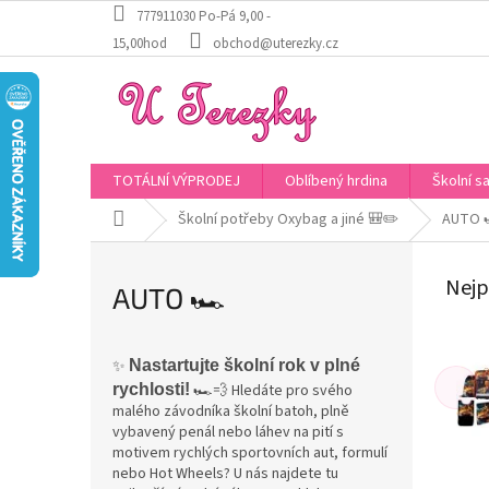
Přejít
777911030 Po-Pá 9,00 -
na
15,00hod
obchod@uterezky.cz
obsah
TOTÁLNÍ VÝPRODEJ
Oblíbený hrdina
Školní s
Domů
Školní potřeby Oxybag a jiné 🎒✏️
AUTO 
Nejp
AUTO 🏎️
✨
Nastartujte školní rok v plné
rychlosti!
🏎️💨 Hledáte pro svého
malého závodníka školní batoh, plně
vybavený penál nebo láhev na pití s
motivem rychlých sportovních aut, formulí
nebo Hot Wheels? U nás najdete tu