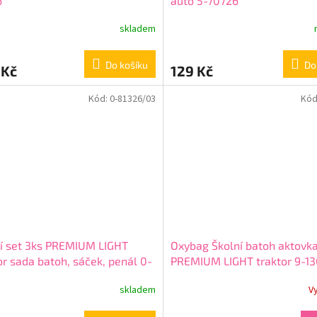
6
auto 5-70726
skladem
Do košíku
Do
 Kč
129 Kč
Kód:
0-81326/03
Kód
í set 3ks PREMIUM LIGHT
Oxybag Školní batoh aktovk
or sada batoh, sáček, penál 0-
PREMIUM LIGHT traktor 9-1
6/03
skladem
V