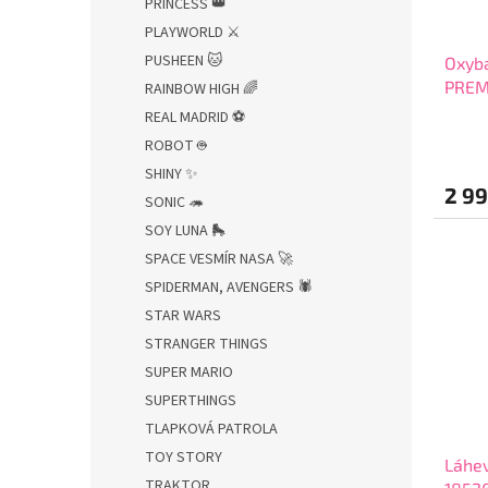
PRINCESS 👑
PLAYWORLD ⚔️
PUSHEEN 🐱
Oxyba
PREMI
RAINBOW HIGH 🌈
a do
REAL MADRID ⚽
ROBOT 🤖
SHINY ✨
2 99
SONIC 🦔
SOY LUNA 🛼
SPACE VESMÍR NASA 🚀
SPIDERMAN, AVENGERS 🕷️
STAR WARS
STRANGER THINGS
SUPER MARIO
SUPERTHINGS
TLAPKOVÁ PATROLA
TOY STORY
Láhev
TRAKTOR