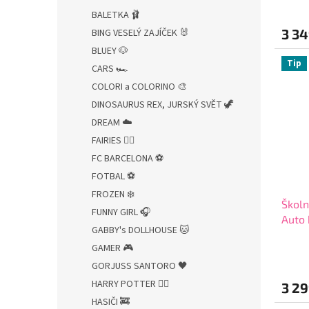
l
BALETKA 🩰
3 34
BING VESELÝ ZAJÍČEK 🐰
BLUEY 🐶
Tip
CARS 🏎️
COLORI a COLORINO 🎨
DINOSAURUS REX, JURSKÝ SVĚT 🦖
DREAM ☁️
FAIRIES 🧚‍♀️
FC BARCELONA ⚽
FOTBAL ⚽
FROZEN ❄️
Školn
FUNNY GIRL 🎧
Auto 
GABBY's DOLLHOUSE 🐱
vhodn
GAMER 🎮
Průmě
2272
hodno
GORJUSS SANTORO 🖤
produ
HARRY POTTER 🧙‍♂️
3 29
je
5,0
HASIČI 🚒