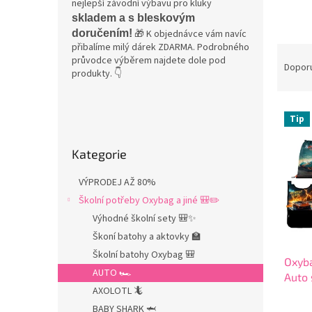
nejlepší závodní výbavu pro kluky
skladem a s bleskovým
doručením!
🎁 K objednávce vám navíc
přibalíme milý dárek ZDARMA. Podrobného
Ř
průvodce výběrem najdete dole pod
a
Dopor
produkty. 👇
z
e
V
n
P
Tip
ý
í
o
Přeskočit
p
p
s
Kategorie
kategorie
i
r
t
s
o
r
VÝPRODEJ AŽ 80%
p
d
a
Školní potřeby Oxybag a jiné 🎒✏️
r
u
n
o
k
Výhodné školní sety 🎒✨
n
d
t
í
Škoní batohy a aktovky 🏫
u
ů
p
Školní batohy Oxybag 🎒
Oxyba
k
a
AUTO 🏎️
Auto 
t
n
AXOLOTL 🦎
dopl
ů
e
zdar
BABY SHARK 🦈