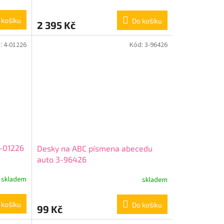
 košíku
Do košíku
2 395 Kč
:
4-01226
Kód:
3-96426
4-01226
Desky na ABC písmena abecedu
auto 3-96426
skladem
skladem
 košíku
Do košíku
99 Kč