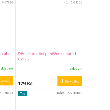
:
7-67826
Kód:
1-82126
ý auto
Dětská textilní peněženka auto 1-
82126
skladem
skladem
 košíku
Do košíku
179 Kč
:
3-70123
Kód:
0-22726/013
Tip