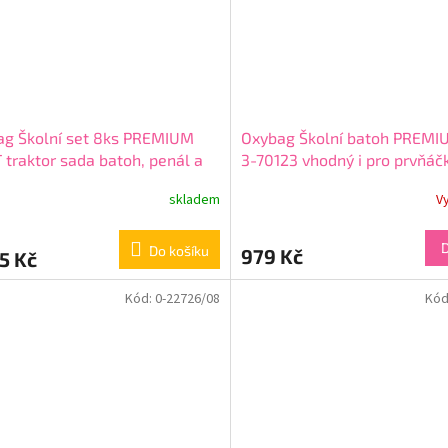
ag Školní set 8ks PREMIUM
Oxybag Školní batoh PREMI
 traktor sada batoh, penál a
3-70123 vhodný i pro prvňáč
ňky 0-81326/08
+ + dárek
skladem
V
ma
Do košíku
979 Kč
5 Kč
Kód:
0-22726/08
Kód