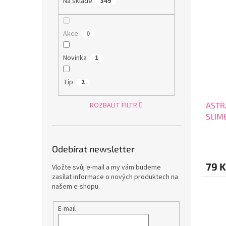
Na skladě
349
Akce
0
Novinka
1
Tip
2
ASTRA
ROZBALIT FILTR
SLIM
4011
Odebírat newsletter
79 K
Vložte svůj e-mail a my vám budeme
zasílat informace o nových produktech na
našem e-shopu.
E-mail