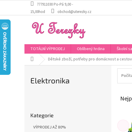
Přejít
777911030 Po-Pá 9,00 -
na
15,00hod
obchod@uterezky.cz
obsah
TOTÁLNÍ VÝPRODEJ
Oblíbený hrdina
Školní s
Domů
Dětské zboží, potřeby pro domácnost a cestov
Počít
Elektronika
Nejp
P
o
Přeskočit
s
Kategorie
kategorie
t
r
VÝPRODEJ AŽ 80%
a