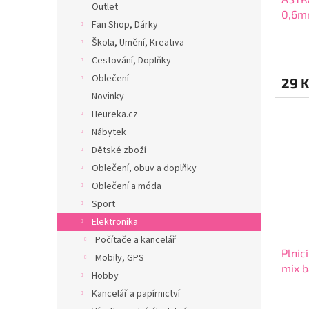
k
Outlet
0,6mm
t
Fan Shop, Dárky
2010
ů
Škola, Umění, Kreativa
Cestování, Doplňky
Oblečení
29 
Novinky
Heureka.cz
Nábytek
Dětské zboží
Oblečení, obuv a doplňky
Oblečení a móda
Sport
Elektronika
Počítače a kancelář
Plnic
Mobily, GPS
mix b
Hobby
Kancelář a papírnictví