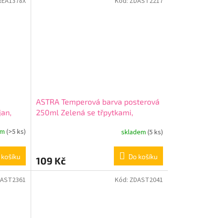
REA1378X
Kód:
ZDAST2217
ASTRA Temperová barva posterová
jan,
250ml Zelená se třpytkami,
301217041
em
(>5 ks)
skladem
(5 ks)
 košíku
Do košíku
109 Kč
AST2361
Kód:
ZDAST2041