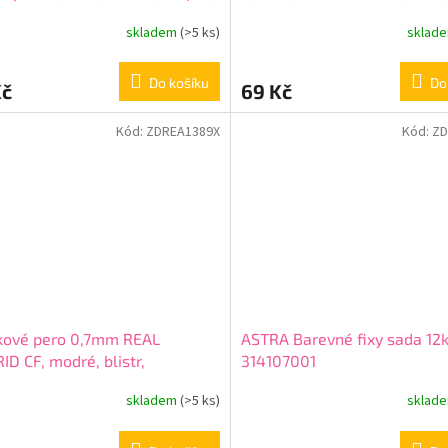
arev, 201122001
201318014
skladem
(>5 ks)
sklad
Do košíku
Do
Kč
69 Kč
Kód:
ZDREA1389X
Kód:
ZD
kové pero 0,7mm REAL
ASTRA Barevné fixy sada 12k
D CF, modré, blistr,
314107001
18002
skladem
(>5 ks)
sklad