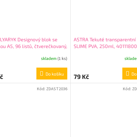
LYARYK Designový blok se
ASTRA Tekuté transparentní 
lou A5, 96 listů, čtverečkovaný,
SLIME PVA, 250ml, 4011180
motivů, 107020007
skladem
(1 ks)
sklad
Do košíku
Do
č
79 Kč
Kód:
ZDAST2036
Kód:
ZD