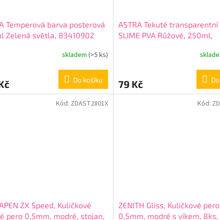
A Temperová barva posterová
ASTRA Tekuté transparentní 
 Zelená světla, 83410902
SLIME PVA Růžové, 250ml,
401119008
skladem
(>5 ks)
sklad
Do košíku
Do
Kč
79 Kč
Kód:
ZDAST2801X
Kód:
ZD
APEN ZX Speed, Kuličkové
ZENITH Gliss, Kuličkové pero
é pero 0,5mm, modré, stojan,
0,5mm, modré s víkem, 8ks,