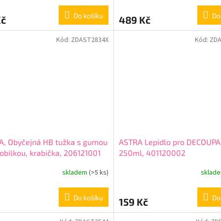
Do košíku
Do
Kč
489 Kč
Kód:
ZDAST2834X
Kód:
ZDA
A, Obyčejná HB tužka s gumou
ASTRA Lepidlo pro DECOUPA
obilkou, krabička, 206121001
250ml, 401120002
skladem
(>5 ks)
sklad
Do košíku
Do
159 Kč