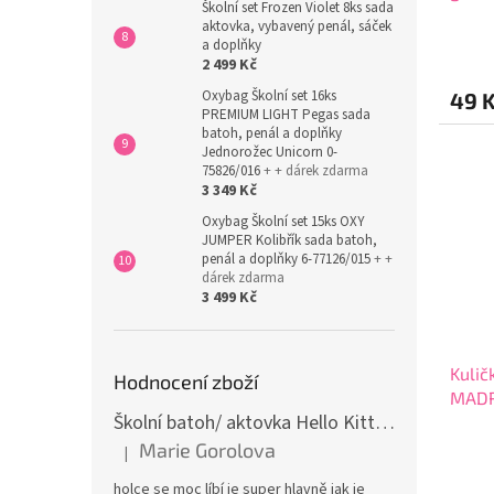
Školní set Frozen Violet 8ks sada
mix b
aktovka, vybavený penál, sáček
a doplňky
2 499 Kč
Oxybag Školní set 16ks
49 
PREMIUM LIGHT Pegas sada
batoh, penál a doplňky
Jednorožec Unicorn 0-
75826/016
+ + dárek zdarma
3 349 Kč
Oxybag Školní set 15ks OXY
JUMPER Kolibřík sada batoh,
penál a doplňky 6-77126/015
+ +
dárek zdarma
3 499 Kč
Kulič
Hodnocení zboží
MADRI
Školní batoh/ aktovka Hello Kitty, růžová
2010
Marie Gorolova
|
Hodnocení produktu je 5 z 5 hvězdiček.
holce se moc líbí je super hlavně jak je