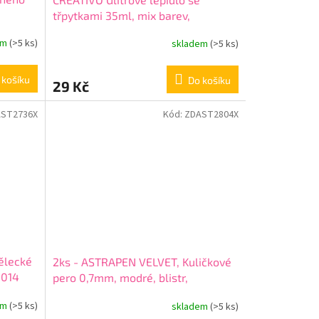
třpytkami 35ml, mix barev,
332114003
em
(>5 ks)
skladem
(>5 ks)
 košíku
Do košíku
29 Kč
ST2736X
Kód:
ZDAST2804X
ělecké
2ks - ASTRAPEN VELVET, Kuličkové
3014
pero 0,7mm, modré, blistr,
201022030
em
(>5 ks)
skladem
(>5 ks)