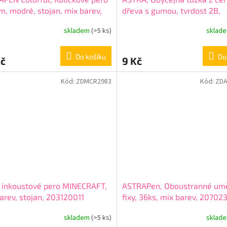
, modré, stojan, mix barev,
dřeva s gumou, tvrdost 2B,
22015
krabička, 206120016
skladem
(>5 ks)
sklad
Do košíku
Do
Kč
9 Kč
Kód:
ZDMCR2983
Kód:
ZDA
í inkoustové pero MINECRAFT,
ASTRAPen, Oboustranné um
arev, stojan, 203120011
fixy, 36ks, mix barev, 20702
skladem
(>5 ks)
sklad