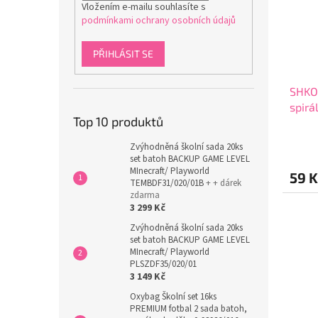
Vložením e-mailu souhlasíte s
podmínkami ochrany osobních údajů
PŘIHLÁSIT SE
SHKO
spirá
Top 10 produktů
mix 
Zvýhodněná školní sada 20ks
set batoh BACKUP GAME LEVEL
MInecraft/ Playworld
59 K
TEMBDF31/020/01B
+ + dárek
zdarma
3 299 Kč
Zvýhodněná školní sada 20ks
set batoh BACKUP GAME LEVEL
MInecraft/ Playworld
PLSZDF35/020/01
3 149 Kč
Oxybag Školní set 16ks
PREMIUM fotbal 2 sada batoh,