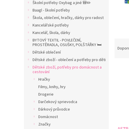
Školní potřeby Oxybag a jiné 🎒✏️
n
Baagl - školní potřeby
n
í
Škola, oblečení, hračky, dárky pro radost
p
Kancelářské potřeby
a
Kancelář, škola, dárky
n
BYTOVÝ TEXTIL - POVLEČENÍ,
Ř
e
PROSTĚRADLA, OSUŠKY, POLŠTÁŘKY 🛏️
a
Dopor
l
Dětské oblečení
z
Dětské zboží - oblečení a potřeby pro děti
e
V
n
Dětské zboží, potřeby pro domácnost a
cestování
ý
í
p
p
Hračky
i
r
Filmy, knihy, hry
s
o
Drogerie
p
d
Darčekový sprievodca
r
u
Dárkový průvodce
o
k
d
Domácnost
t
u
ů
Značky
ASTRA