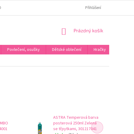
OMÍ
JAK OVĚŘUJEME HODNOCENÍ?
HODNOCENÍ NA HEURÉCE
Přihlášení
NÁKUPNÍ
Prázdný košík
KOŠÍK
Povlečení, osušky
Dětské oblečení
Hračky
Karneva
ASTRA Temperová barva
JUMBO
posterová 250ml Zelená
4001
se třpytkami, 301217041