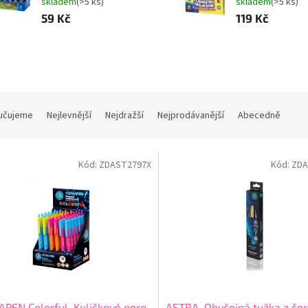
skladem
(>5 ks)
skladem
(>5 ks)
59 Kč
119 Kč
učujeme
Nejlevnější
Nejdražší
Nejprodávanější
Abecedně
Kód:
ZDAST2797X
Kód:
ZDA
PEN Colorful, Kuličkové pero
ASTRA, Obyčejná tužka z če