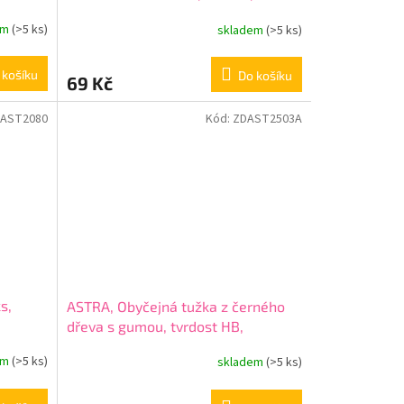
312018005
em
(>5 ks)
skladem
(>5 ks)
 košíku
Do košíku
69 Kč
AST2080
Kód:
ZDAST2503A
s,
ASTRA, Obyčejná tužka z černého
dřeva s gumou, tvrdost HB,
krabička, 206120014
em
(>5 ks)
skladem
(>5 ks)