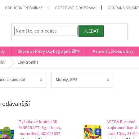
OBCHODNÍ PODMÍNKY
POŠTOVNÉ A DOPRAVA
OCHRANA SOUKR
HLEDAT
ady
Školní potřeby Oxybag a jiné 🎒✏️
Kancelář, škola, dárky
ání
Elektronika
ače a kancelář
Mobily, GPS
rodávanější
Tyčinkové lepidlo 3D
ASTRA Barevné
MINECRAFT, 8g, stojan,
trojhranné fixy 
mix motivů, 401023002
sada 10ks, 31411