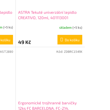
lepidlo
ASTRA Tekuté univerzální lepidlo
CREATIVO, 120ml, 401113001
em
(>5 ks)
skladem
(>5 ks)
 košíku
Do košíku
49 Kč
AST2880
Kód:
ZDBRC1549X
Ergonomické trojhranné barvičky
12ks FC BARCELONA, FC-214,