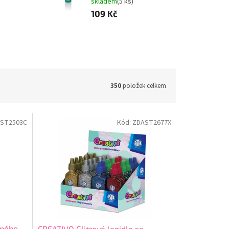
skladem
(5 ks)
109 Kč
350
položek celkem
ST2503C
Kód:
ZDAST2677X
rného
CREATIVO Glitrové lepidlo se