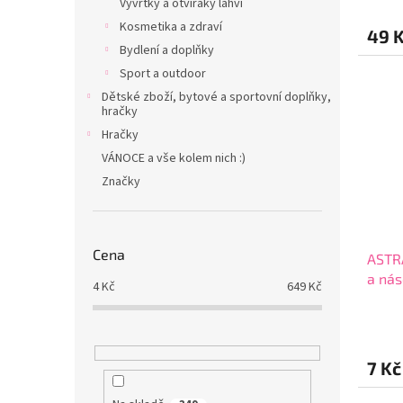
Vývrtky a otvíráky lahví
Kosmetika a zdraví
49 
Bydlení a doplňky
Sport a outdoor
Dětské zboží, bytové a sportovní doplňky,
hračky
Hračky
VÁNOCE a vše kolem nich :)
Značky
Cena
ASTR
a nás
4
Kč
649
Kč
7 Kč