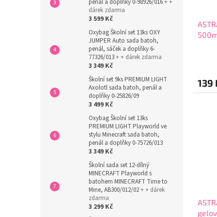
penál a doplňky 0-98926/016
+ +
dárek zdarma
3 599 Kč
ASTR
Oxybag Školní set 13ks OXY
500ml
JUMPER Auto sada batoh,
penál, sáček a doplňky 6-
77326/013
+ + dárek zdarma
3 349 Kč
Školní set 9ks PREMIUM LIGHT
139 
Axolotl sada batoh, penál a
doplňky 0-25826/09
3 499 Kč
Oxybag Školní set 13ks
PREMIUM LIGHT Playworld ve
stylu Minecraft sada batoh,
penál a doplňky 0-75726/013
3 349 Kč
Školní sada set 12-dílný
MINECRAFT Playworld s
batohem MINECRAFT Time to
Mine, AB300/012/02
+ + dárek
zdarma
ASTR
3 299 Kč
gelov