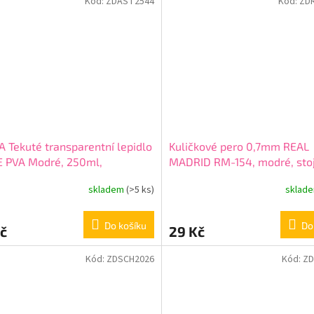
Kód:
ZDAST2544
Kód:
ZD
 Tekuté transparentní lepidlo
Kuličkové pero 0,7mm REAL
E PVA Modré, 250ml,
MADRID RM-154, modré, sto
19009
201018001
skladem
(>5 ks)
sklad
Do košíku
Do
č
29 Kč
Kód:
ZDSCH2026
Kód:
ZD