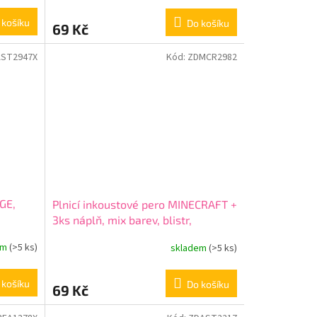
 košíku
Do košíku
69 Kč
ST2947X
Kód:
ZDMCR2982
GE,
Plnicí inkoustové pero MINECRAFT +
3ks náplň, mix barev, blistr,
203120012
em
(>5 ks)
skladem
(>5 ks)
 košíku
Do košíku
69 Kč