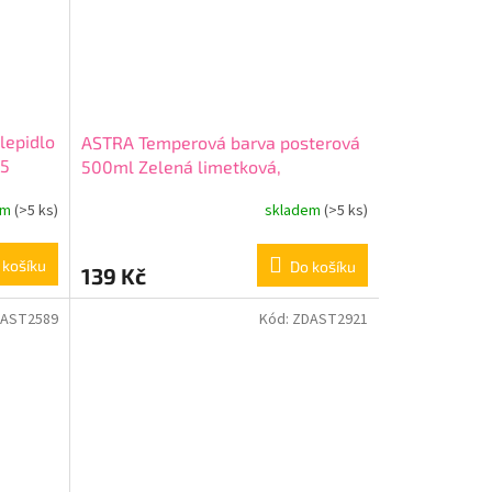
lepidlo
ASTRA Temperová barva posterová
05
500ml Zelená limetková,
301217006
em
(>5 ks)
skladem
(>5 ks)
 košíku
Do košíku
139 Kč
AST2589
Kód:
ZDAST2921