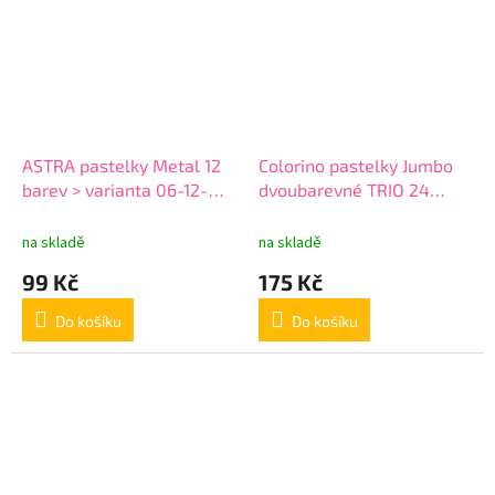
ASTRA pastelky Metal 12
Colorino pastelky Jumbo
barev > varianta 06-12-
dvoubarevné TRIO 24
metalické
barev > varianta 05-24-
jumbo
na skladě
na skladě
99 Kč
175 Kč
Do košíku
Do košíku