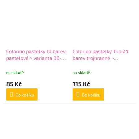
Colorino pastelky 10 barev
Colorino pastelky Trio 24
pastelové > varianta 06-
barev trojhranné >
10-pastelové
varianta 03-24-trojhranné
na skladě
na skladě
85 Kč
115 Kč
Do košíku
Do košíku