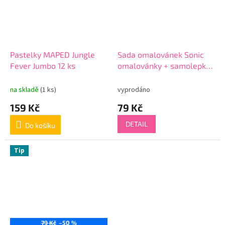
Pastelky MAPED Jungle
Sada omalovánek Sonic
Fever Jumbo 12 ks
omalovánky + samolepky
a pastelky 14SN
na skladě
(1 ks)
vyprodáno
159 Kč
79 Kč
DETAIL
Do košíku
Tip
79 Kč
–50 %