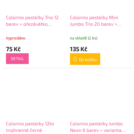
Colorino pastelky Trio 12
Colorino pastelky Mini
barev + ořezávátko
Jumbo Trio 20 barev >
trojhranné > varianta 03-
varianta 01-20-trojhranné
12-trojhranné
mini
Vyprodáno
na skladě
(1 ks)
75 Kč
135 Kč
DETAIL
Do košíku
Colorino pastelky 12ks
Colorino pastelky Jumbo
trojhranné černé
Neon 6 barev > varianta