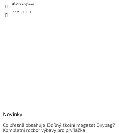
uterezky.cz/
777911030
Novinky
Co přesně obsahuje 13dílný školní megaset Oxybag?
Kompletní rozbor výbavy pro prvňáčka