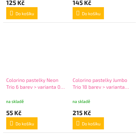
125 Kč
145 Kč
Do košíku
Do košíku
Colorino pastelky Neon
Colorino pastelky Jumbo
Trio 6 barev > varianta 03-
Trio 18 barev > varianta
6-trojhranné neon
02-18-trojhranné
na skladě
na skladě
55 Kč
215 Kč
Do košíku
Do košíku