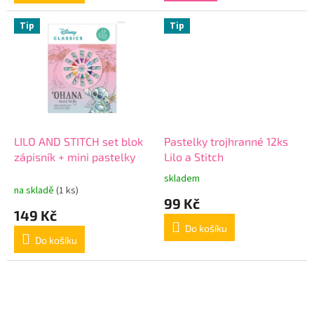
Tip
Tip
LILO AND STITCH set blok
Pastelky trojhranné 12ks
zápisník + mini pastelky
Lilo a Stitch
skladem
Průměrné
na skladě
(1 ks)
hodnocení
99 Kč
produktu
149 Kč
je
Do košíku
5,0
Do košíku
z
5
hvězdiček.