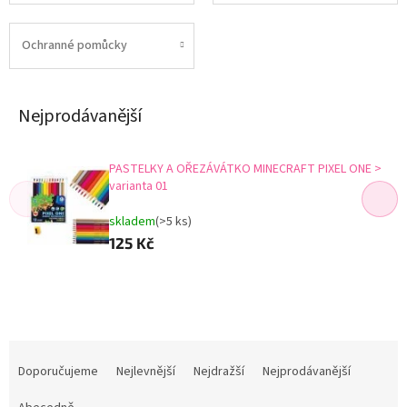
Ochranné pomůcky
Nejprodávanější
PASTELKY A OŘEZÁVÁTKO MINECRAFT PIXEL ONE >
varianta 01
skladem
(>5 ks)
125 Kč
Ř
a
Doporučujeme
Nejlevnější
Nejdražší
Nejprodávanější
z