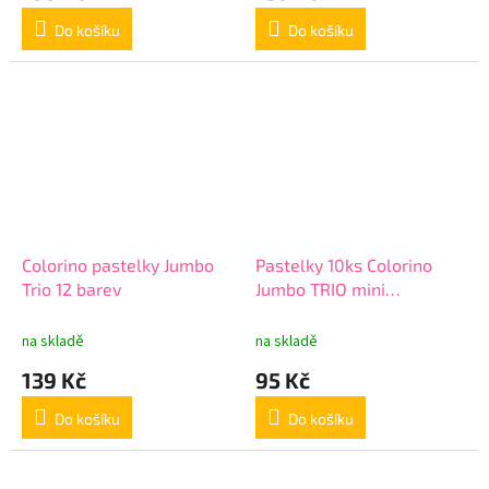
Do košíku
Do košíku
Colorino pastelky Jumbo
Pastelky 10ks Colorino
Trio 12 barev
Jumbo TRIO mini
trojhranné > varianta 01-
10-trojhranné mini
na skladě
na skladě
139 Kč
95 Kč
Do košíku
Do košíku