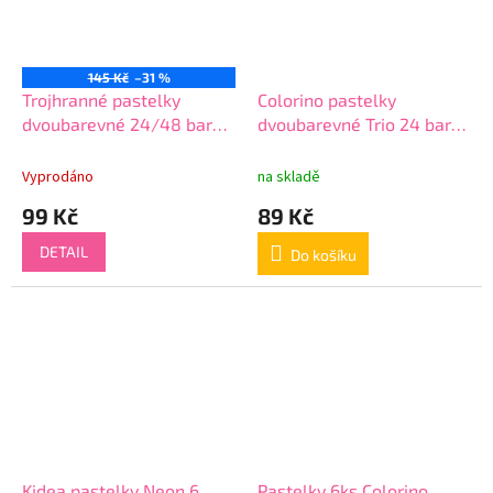
145 Kč
–31 %
Trojhranné pastelky
Colorino pastelky
dvoubarevné 24/48 barev
dvoubarevné Trio 24 barev
PrimaArt
trojhranné
Vyprodáno
na skladě
99 Kč
89 Kč
DETAIL
Do košíku
Kidea pastelky Neon 6
Pastelky 6ks Colorino