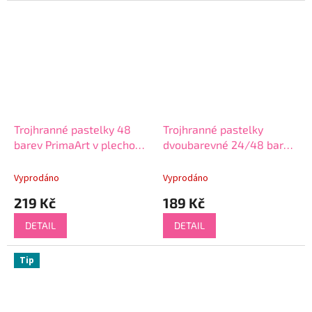
Trojhranné pastelky 48
Trojhranné pastelky
barev PrimaArt v plechové
dvoubarevné 24/48 barev
krabičce
PrimaArt v plechové
krabičce
Vyprodáno
Vyprodáno
219 Kč
189 Kč
DETAIL
DETAIL
Tip