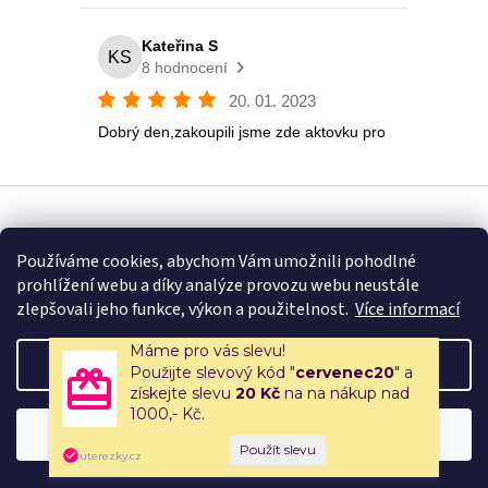
Vytvořil Shoptet
Používáme cookies, abychom Vám umožnili pohodlné
prohlížení webu a díky analýze provozu webu neustále
Copyright 2026
Eshop U Terezky
. Všechna práva vyhrazena.
zlepšovali jeho funkce, výkon a použitelnost.
Více informací
Máme pro vás slevu!
Nastavení
Použijte slevový kód "
cervenec20
" a
získejte slevu
20 Kč
na na nákup nad
1000,- Kč.
🚚 Doprava zdarma nad 2500 Kč | 🎒 Rodinné papírnictví a školní
Souhlasím
potřeby s tradicí od roku 2008!
uterezky.cz