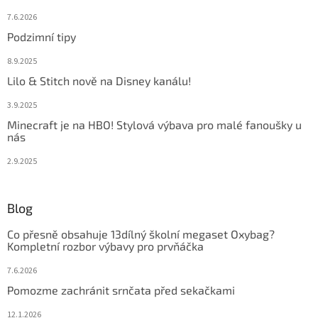
7.6.2026
Podzimní tipy
8.9.2025
Lilo & Stitch nově na Disney kanálu!
3.9.2025
Minecraft je na HBO! Stylová výbava pro malé fanoušky u
nás
2.9.2025
Blog
Co přesně obsahuje 13dílný školní megaset Oxybag?
Kompletní rozbor výbavy pro prvňáčka
7.6.2026
Pomozme zachránit srnčata před sekačkami
12.1.2026