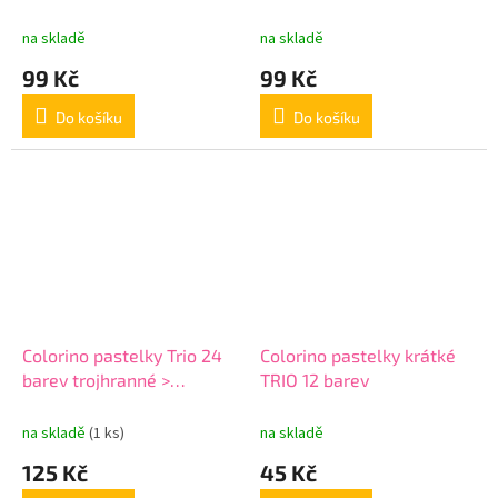
02-6-trojhranné neon
na skladě
na skladě
99 Kč
99 Kč
Do košíku
Do košíku
Colorino pastelky Trio 24
Colorino pastelky krátké
barev trojhranné >
TRIO 12 barev
varianta 03-24-
trojhranné-2
na skladě
(1 ks)
na skladě
125 Kč
45 Kč