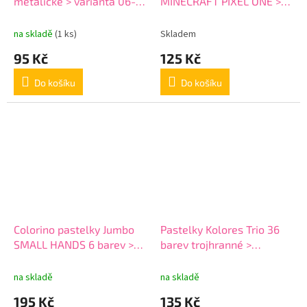
metalické > varianta 06-
MINECRAFT PIXEL ONE >
10-metalické
varianta 01
na skladě
(1 ks)
Skladem
95 Kč
125 Kč
Do košíku
Do košíku
Colorino pastelky Jumbo
Pastelky Kolores Trio 36
SMALL HANDS 6 barev >
barev trojhranné >
varianta 07-6-jumbo
varianta 03-36-trojhranné
Kores
na skladě
na skladě
195 Kč
135 Kč