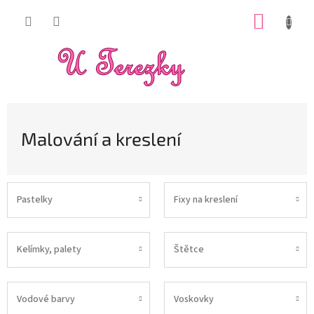
Přejít
NÁKUP
na
obsah
KOŠÍK
Malování a kreslení
Pastelky
Fixy na kreslení
Kelímky, palety
Štětce
Vodové barvy
Voskovky