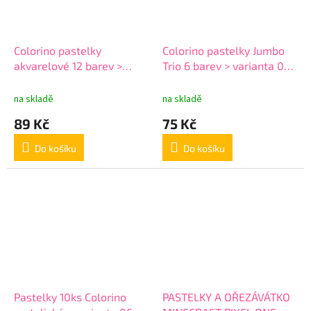
Colorino pastelky
Colorino pastelky Jumbo
akvarelové 12 barev >
Trio 6 barev > varianta 02-
varianta 08-12-akvarel
6-trojhranné-2
na skladě
na skladě
89 Kč
75 Kč
Do košíku
Do košíku
Pastelky 10ks Colorino
PASTELKY A OŘEZÁVÁTKO