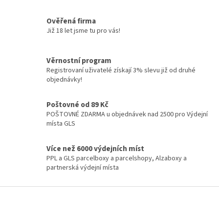
v
l
á
Ověřená firma
d
Již 18 let jsme tu pro vás!
a
c
í
Věrnostní program
p
Registrovaní uživatelé získají 3% slevu již od druhé
r
objednávky!
v
k
y
Poštovné od 89 Kč
v
POŠTOVNÉ ZDARMA u objednávek nad 2500 pro Výdejní
ý
místa GLS
p
i
Více než 6000 výdejních míst
s
PPL a GLS parcelboxy a parcelshopy, Alzaboxy a
u
partnerská výdejní místa
Z
á
p