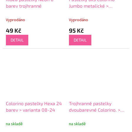
barev trojhranné
Jumbo metalické >
varianta 02-6-metalické
Vyprodáno
Vyprodáno
49 Kč
95 Kč
DETAIL
DETAIL
Colorino pastelky Hexa 24
Trojhranné pastelky
barev > varianta 08-24
dvoubarevné Colorino. >
varianta 03-24-48
trojhranné
na skladě
na skladě