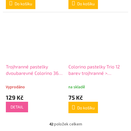
Do košíku
Do košíku
Trojhranné pastelky
Colorino pastelky Trio 12
dvoubarevné Colorino 36
barev trojhranné >
barev > varianta 03-18-36
varianta 03-12-
trojhranné
trojhranné-2
Vyprodáno
na skladě
129 Kč
75 Kč
DETAIL
Do košíku
42
položek celkem
O