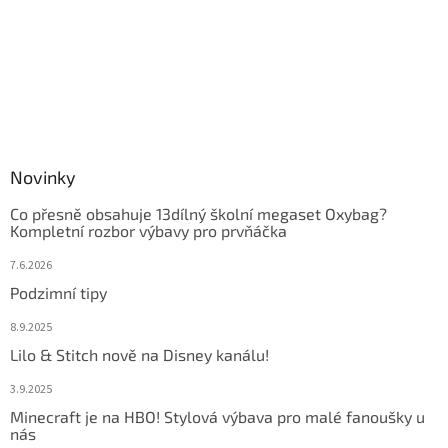
Novinky
Co přesně obsahuje 13dílný školní megaset Oxybag?
Kompletní rozbor výbavy pro prvňáčka
7.6.2026
Podzimní tipy
8.9.2025
Lilo & Stitch nově na Disney kanálu!
3.9.2025
Minecraft je na HBO! Stylová výbava pro malé fanoušky u
nás