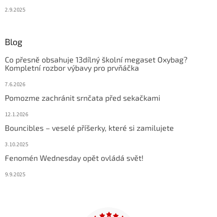
2.9.2025
Blog
Co přesně obsahuje 13dílný školní megaset Oxybag?
Kompletní rozbor výbavy pro prvňáčka
7.6.2026
Pomozme zachránit srnčata před sekačkami
12.1.2026
Bouncibles – veselé příšerky, které si zamilujete
3.10.2025
Fenomén Wednesday opět ovládá svět!
9.9.2025