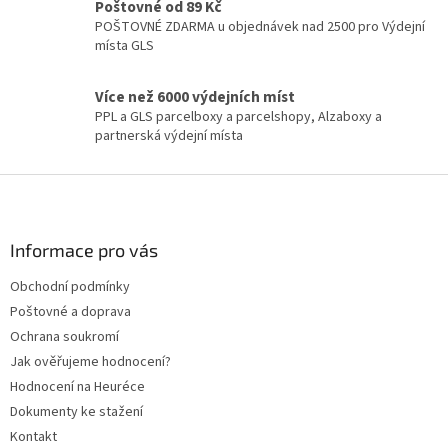
Poštovné od 89 Kč
POŠTOVNÉ ZDARMA u objednávek nad 2500 pro Výdejní
místa GLS
Více než 6000 výdejních míst
PPL a GLS parcelboxy a parcelshopy, Alzaboxy a
partnerská výdejní místa
Z
á
p
a
Informace pro vás
t
Obchodní podmínky
í
Poštovné a doprava
Ochrana soukromí
Jak ověřujeme hodnocení?
Hodnocení na Heuréce
Dokumenty ke stažení
Kontakt