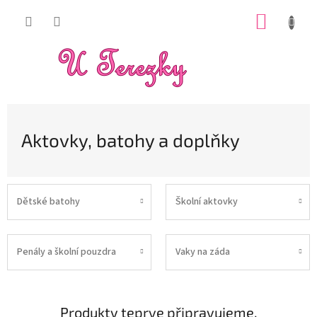
Přejít
NÁKUP
na
obsah
KOŠÍK
Aktovky, batohy a doplňky
Dětské batohy
Školní aktovky
Penály a školní pouzdra
Vaky na záda
Produkty teprve připravujeme.