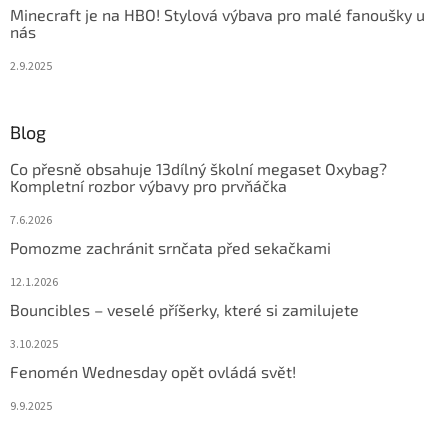
Minecraft je na HBO! Stylová výbava pro malé fanoušky u
nás
2.9.2025
Blog
Co přesně obsahuje 13dílný školní megaset Oxybag?
Kompletní rozbor výbavy pro prvňáčka
7.6.2026
Pomozme zachránit srnčata před sekačkami
12.1.2026
Bouncibles – veselé příšerky, které si zamilujete
3.10.2025
Fenomén Wednesday opět ovládá svět!
9.9.2025