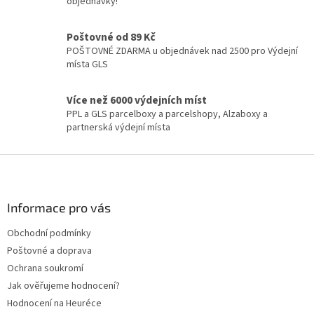
objednávky!
Poštovné od 89 Kč
POŠTOVNÉ ZDARMA u objednávek nad 2500 pro Výdejní
místa GLS
Více než 6000 výdejních míst
PPL a GLS parcelboxy a parcelshopy, Alzaboxy a
partnerská výdejní místa
Z
á
p
a
Informace pro vás
t
Obchodní podmínky
í
Poštovné a doprava
Ochrana soukromí
Jak ověřujeme hodnocení?
Hodnocení na Heuréce