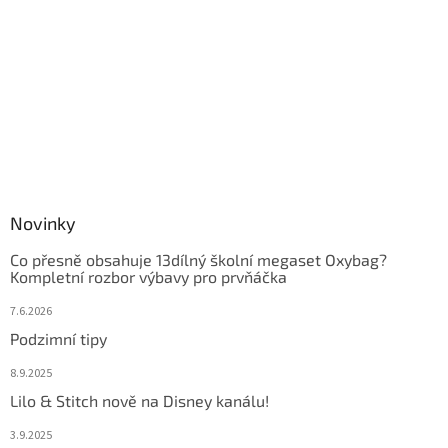
Novinky
Co přesně obsahuje 13dílný školní megaset Oxybag?
Kompletní rozbor výbavy pro prvňáčka
7.6.2026
Podzimní tipy
8.9.2025
Lilo & Stitch nově na Disney kanálu!
3.9.2025