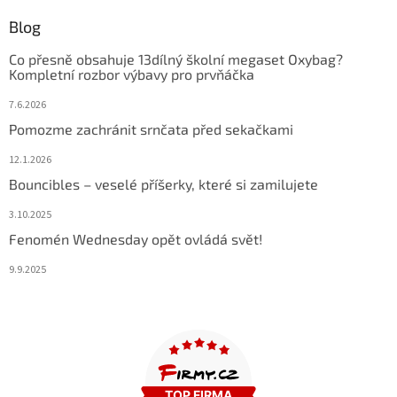
Blog
Co přesně obsahuje 13dílný školní megaset Oxybag?
Kompletní rozbor výbavy pro prvňáčka
7.6.2026
Pomozme zachránit srnčata před sekačkami
12.1.2026
Bouncibles – veselé příšerky, které si zamilujete
3.10.2025
Fenomén Wednesday opět ovládá svět!
9.9.2025