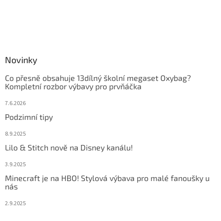
Novinky
Co přesně obsahuje 13dílný školní megaset Oxybag?
Kompletní rozbor výbavy pro prvňáčka
7.6.2026
Podzimní tipy
8.9.2025
Lilo & Stitch nově na Disney kanálu!
3.9.2025
Minecraft je na HBO! Stylová výbava pro malé fanoušky u
nás
2.9.2025