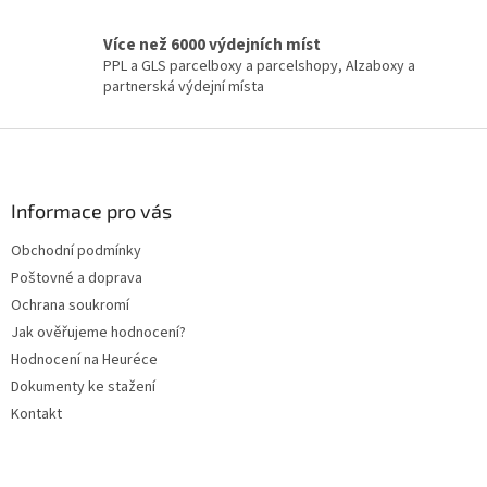
p
i
Více než 6000 výdejních míst
s
PPL a GLS parcelboxy a parcelshopy, Alzaboxy a
u
partnerská výdejní místa
Z
á
p
a
Informace pro vás
t
Obchodní podmínky
í
Poštovné a doprava
Ochrana soukromí
Jak ověřujeme hodnocení?
Hodnocení na Heuréce
Dokumenty ke stažení
Kontakt