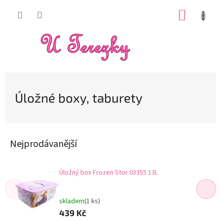
Přejít
NÁKUP
na
obsah
KOŠÍK
Úložné boxy, taburety
Nejprodávanější
Úložný box Frozen Stor 03355 13L
skladem
(1 ks)
439 Kč