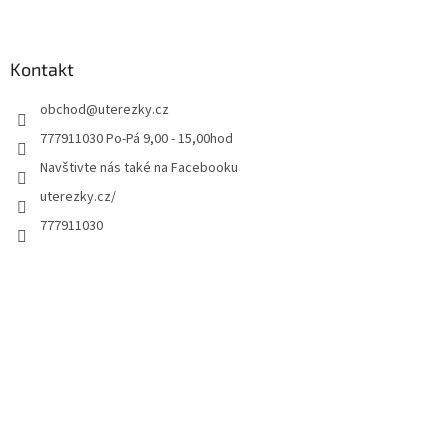
Kontakt
obchod
@
uterezky.cz
777911030 Po-Pá 9,00 - 15,00hod
Navštivte nás také na Facebooku
uterezky.cz/
777911030