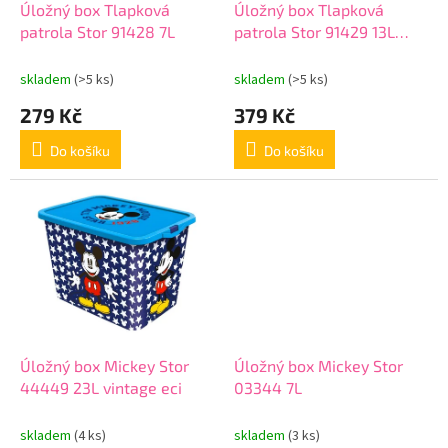
d
Úložný box Tlapková
Úložný box Tlapková
u
patrola Stor 91428 7L
patrola Stor 91429 13L
k
storage click bo
t
skladem
(>5 ks)
skladem
(>5 ks)
ů
279 Kč
379 Kč
Do košíku
Do košíku
Úložný box Mickey Stor
Úložný box Mickey Stor
44449 23L vintage eci
03344 7L
skladem
(4 ks)
skladem
(3 ks)