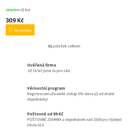
skladem
(5 ks)
309 Kč
Do košíku
31
položek celkem
O
v
l
á
Ověřená firma
d
Již 18 let jsme tu pro vás!
a
c
í
Věrnostní program
p
Registrovaní uživatelé získají 3% slevu již od druhé
r
objednávky!
v
k
y
Poštovné od 89 Kč
v
POŠTOVNÉ ZDARMA u objednávek nad 2500 pro Výdejní
ý
místa GLS