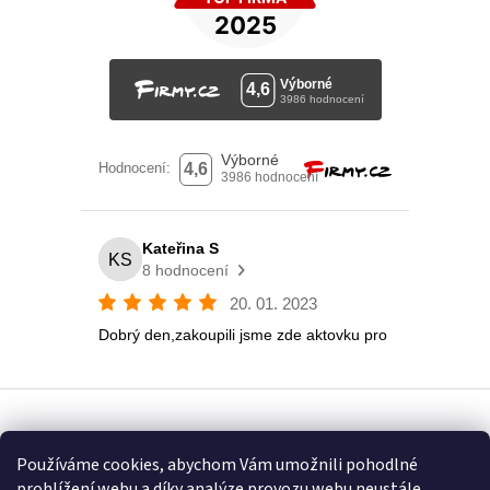
Vytvořil Shoptet
Používáme cookies, abychom Vám umožnili pohodlné
prohlížení webu a díky analýze provozu webu neustále