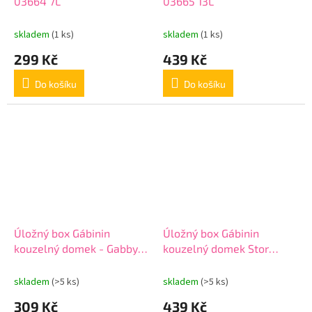
03664 7L
03665 13L
skladem
(1 ks)
skladem
(1 ks)
299 Kč
439 Kč
Do košíku
Do košíku
Úložný box Gábinin
Úložný box Gábinin
kouzelný domek - Gabby’s
kouzelný domek Stor
dollhouse Stor 02454 7L
02455 13L
skladem
(>5 ks)
skladem
(>5 ks)
309 Kč
439 Kč