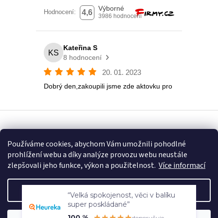
Vytvořil Shoptet
Používáme cookies, abychom Vám umožnili pohodlné
prohlížení webu a díky analýze provozu webu neustále
Copyright 2026
Eshop U Terezky
. Všechna práva vyhrazena.
zlepšovali jeho funkce, výkon a použitelnost.
Více informací
Nastavení
“Velká spokojenost, věci v balíku
super poskládané”
POZOR, V PÁTEK 31.7.2026 MÁ NÁŠ ESHOP DOVOLENOU, DĚKUJEME ZA
100 %
doporučuje