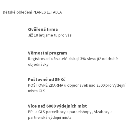
O
v
l
Dětské oblečení PLANES LETADLA
á
d
a
Ověřená firma
c
Již 18 let jsme tu pro vás!
í
p
r
Věrnostní program
v
Registrovaní uživatelé získají 3% slevu již od druhé
k
objednávky!
y
v
ý
Poštovné od 89 Kč
p
POŠTOVNÉ ZDARMA u objednávek nad 2500 pro Výdejní
i
místa GLS
s
u
Více než 6000 výdejních míst
PPL a GLS parcelboxy a parcelshopy, Alzaboxy a
partnerská výdejní místa
Z