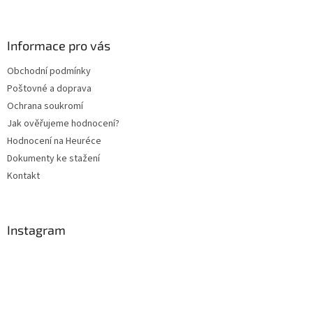
á
p
a
Informace pro vás
t
Obchodní podmínky
í
Poštovné a doprava
Ochrana soukromí
Jak ověřujeme hodnocení?
Hodnocení na Heuréce
Dokumenty ke stažení
Kontakt
Instagram