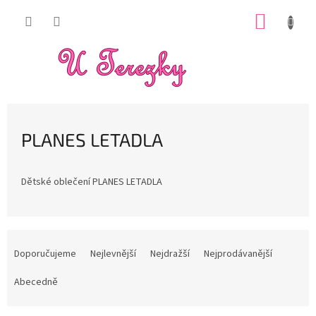
Přejít
NÁKUP
na
obsah
KOŠÍK
PLANES LETADLA
Dětské oblečení PLANES LETADLA
Ř
a
Doporučujeme
Nejlevnější
Nejdražší
Nejprodávanější
z
e
Abecedně
n
í