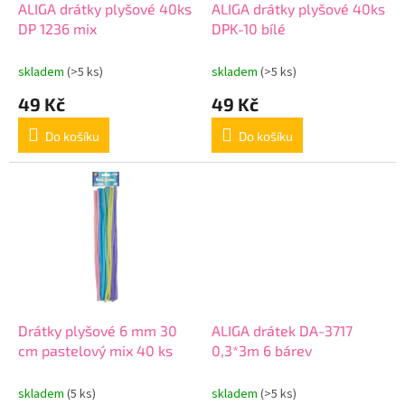
d
ALIGA drátky plyšové 40ks
ALIGA drátky plyšové 40ks
u
DP 1236 mix
DPK-10 bílé
k
t
skladem
(>5 ks)
skladem
(>5 ks)
ů
49 Kč
49 Kč
Do košíku
Do košíku
Drátky plyšové 6 mm 30
ALIGA drátek DA-3717
cm pastelový mix 40 ks
0,3*3m 6 bárev
skladem
(5 ks)
skladem
(>5 ks)