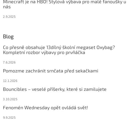
Minecraft je na HBO! Stylová výbava pro malé fanoušky u
nás
2.9.2025
Blog
Co přesně obsahuje 13dílný školní megaset Oxybag?
Kompletní rozbor výbavy pro prvňáčka
7.6.2026
Pomozme zachránit srnčata před sekačkami
12.1.2026
Bouncibles – veselé příšerky, které si zamilujete
3.10.2025
Fenomén Wednesday opět ovládá svět!
9.9.2025