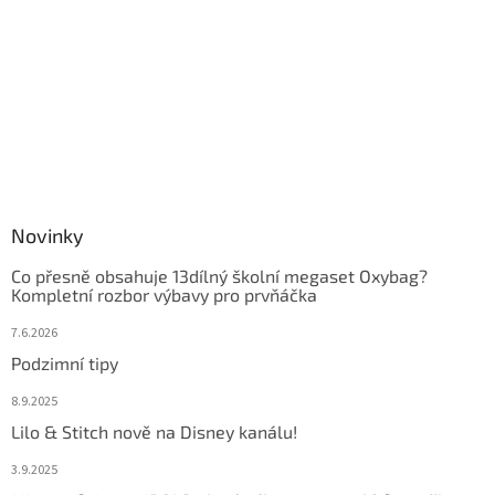
Novinky
Co přesně obsahuje 13dílný školní megaset Oxybag?
Kompletní rozbor výbavy pro prvňáčka
7.6.2026
Podzimní tipy
8.9.2025
Lilo & Stitch nově na Disney kanálu!
3.9.2025