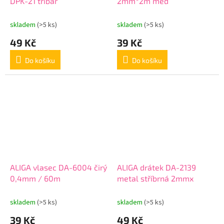
DPK-21 třibar
2mm*2m měd
skladem
(>5 ks)
skladem
(>5 ks)
49 Kč
39 Kč
Do košíku
Do košíku
ALIGA vlasec DA-6004 čirý
ALIGA drátek DA-2139
0,4mm / 60m
metal stříbrná 2mmx
skladem
(>5 ks)
skladem
(>5 ks)
39 Kč
49 Kč