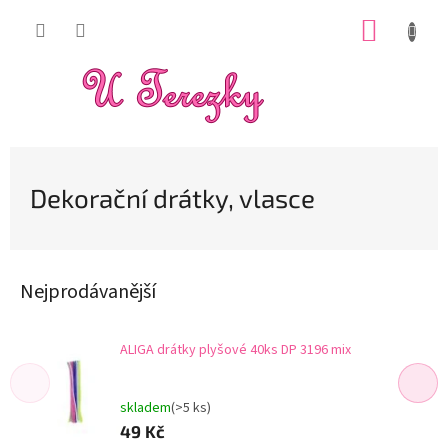
Přejít
NÁKUP
na
obsah
KOŠÍK
Dekorační drátky, vlasce
Nejprodávanější
ALIGA drátky plyšové 40ks DP 3196 mix
skladem
(>5 ks)
49 Kč