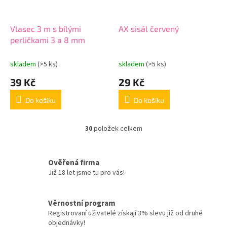
Vlasec 3 m s bílými
AX sisál červený
perličkami 3 a 8 mm
skladem
(>5 ks)
skladem
(>5 ks)
39 Kč
29 Kč
Do košíku
Do košíku
30
položek celkem
O
v
l
á
Ověřená firma
d
Již 18 let jsme tu pro vás!
a
c
í
Věrnostní program
p
Registrovaní uživatelé získají 3% slevu již od druhé
r
objednávky!