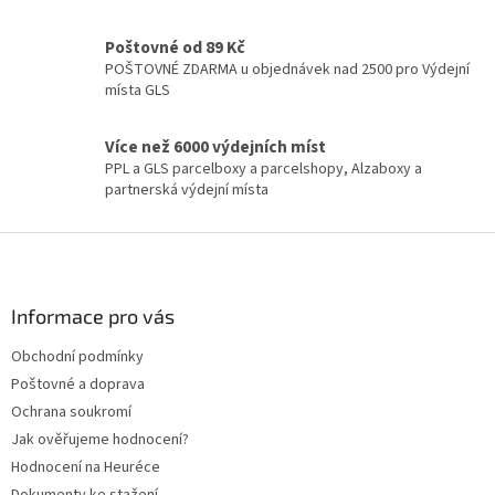
v
k
y
Poštovné od 89 Kč
v
POŠTOVNÉ ZDARMA u objednávek nad 2500 pro Výdejní
ý
místa GLS
p
i
Více než 6000 výdejních míst
s
PPL a GLS parcelboxy a parcelshopy, Alzaboxy a
u
partnerská výdejní místa
Z
á
p
a
Informace pro vás
t
Obchodní podmínky
í
Poštovné a doprava
Ochrana soukromí
Jak ověřujeme hodnocení?
Hodnocení na Heuréce