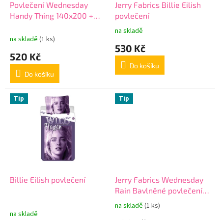
d
Povlečení Wednesday
Jerry Fabrics Billie Eilish
u
Handy Thing 140x200 +
povlečení
k
70x90 cm
na skladě
Průměrné
t
na skladě
(1 ks)
hodnocení
530 Kč
ů
produktu
520 Kč
je
Do košíku
5,0
Do košíku
z
5
hvězdiček.
Tip
Tip
Billie Eilish povlečení
Jerry Fabrics Wednesday
Rain Bavlněné povlečení
140x200 + 70x90 cm
na skladě
(1 ks)
Průměrné
na skladě
hodnocení