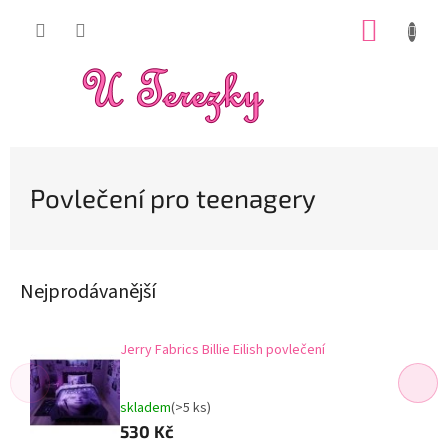
Přejít
NÁKUP
na
obsah
KOŠÍK
Povlečení pro teenagery
Nejprodávanější
Jerry Fabrics Billie Eilish povlečení
skladem
(>5 ks)
530 Kč