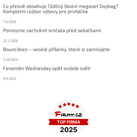
Co přesně obsahuje 13dílný školní megaset Oxybag?
Kompletní rozbor výbavy pro prvňáčka
7.6.2026
Pomozme zachránit srnčata před sekačkami
12.1.2026
Bouncibles – veselé příšerky, které si zamilujete
3.10.2025
Fenomén Wednesday opět ovládá svět!
9.9.2025