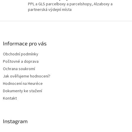
PPL a GLS parcelboxy a parcelshopy, Alzaboxy a
u
partnerská výdejní místa
Z
á
p
a
Informace pro vás
t
Obchodní podmínky
í
Poštovné a doprava
Ochrana soukromí
Jak ověřujeme hodnocení?
Hodnocení na Heuréce
Dokumenty ke stažení
Kontakt
Instagram