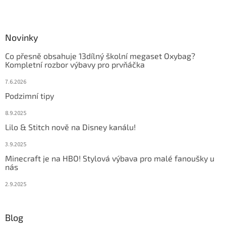
Novinky
Co přesně obsahuje 13dílný školní megaset Oxybag?
Kompletní rozbor výbavy pro prvňáčka
7.6.2026
Podzimní tipy
8.9.2025
Lilo & Stitch nově na Disney kanálu!
3.9.2025
Minecraft je na HBO! Stylová výbava pro malé fanoušky u
nás
2.9.2025
Blog