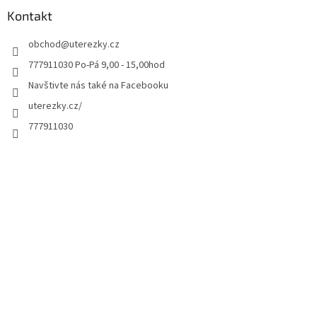
Kontakt
obchod
@
uterezky.cz
777911030 Po-Pá 9,00 - 15,00hod
Navštivte nás také na Facebooku
uterezky.cz/
777911030