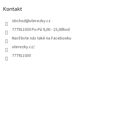
Kontakt
obchod
@
uterezky.cz
777911030 Po-Pá 9,00 - 15,00hod
Navštivte nás také na Facebooku
uterezky.cz/
777911030