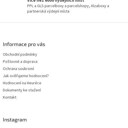
Více než 6000 výdejních míst
PPL a GLS parcelboxy a parcelshopy, Alzaboxy a
partnerská výdejní místa
Z
á
p
a
Informace pro vás
t
Obchodní podmínky
í
Poštovné a doprava
Ochrana soukromí
Jak ověřujeme hodnocení?
Hodnocení na Heuréce
Dokumenty ke stažení
Kontakt
Instagram