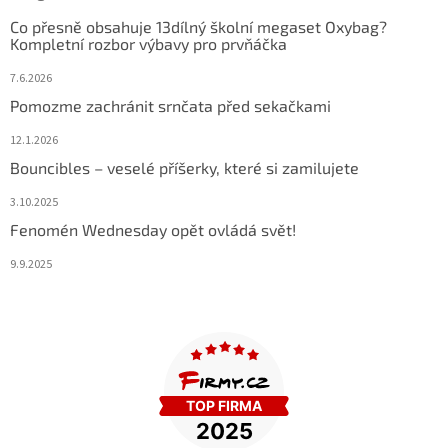
Co přesně obsahuje 13dílný školní megaset Oxybag?
Kompletní rozbor výbavy pro prvňáčka
7.6.2026
Pomozme zachránit srnčata před sekačkami
12.1.2026
Bouncibles – veselé příšerky, které si zamilujete
3.10.2025
Fenomén Wednesday opět ovládá svět!
9.9.2025