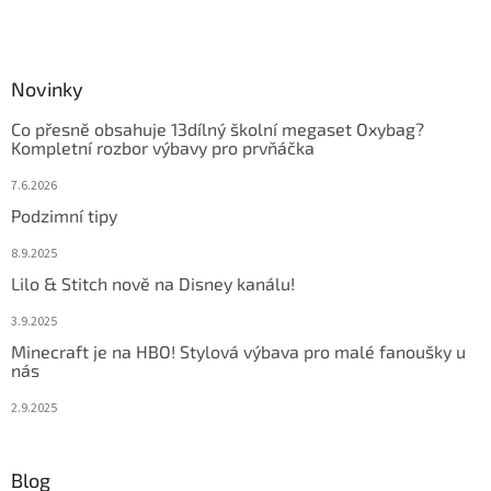
Novinky
Co přesně obsahuje 13dílný školní megaset Oxybag?
Kompletní rozbor výbavy pro prvňáčka
7.6.2026
Podzimní tipy
8.9.2025
Lilo & Stitch nově na Disney kanálu!
3.9.2025
Minecraft je na HBO! Stylová výbava pro malé fanoušky u
nás
2.9.2025
Blog