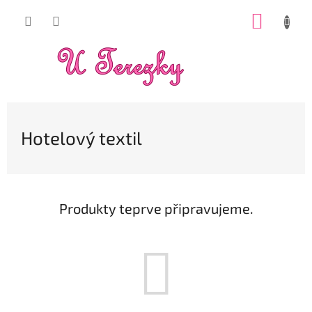
Přejít
NÁKUP
na
obsah
KOŠÍK
Hotelový textil
Produkty teprve připravujeme.