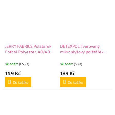
JERRY FABRICS Polštářek
DETEXPOL Tvarovaný
Fotbal Polyester, 40/40
mikroplyšový polštářek
cm
Srneček Polyester, 33x26
cm
skladem
(>5 ks)
skladem
(5 ks)
149 Kč
189 Kč
Do košíku
Do košíku