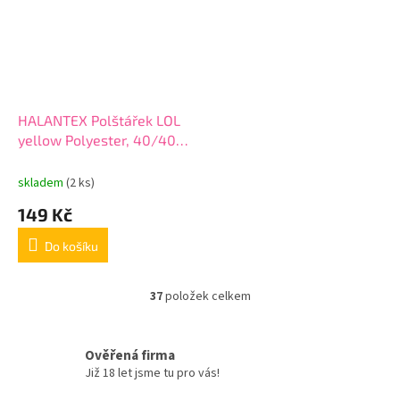
HALANTEX Polštářek LOL
yellow Polyester, 40/40
cm
skladem
(2 ks)
149 Kč
Do košíku
37
položek celkem
O
v
l
á
Ověřená firma
d
Již 18 let jsme tu pro vás!
a