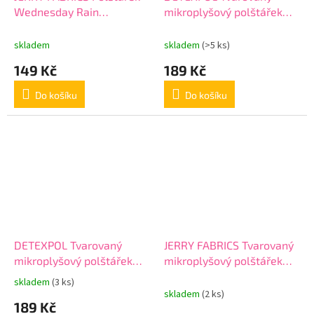
Wednesday Rain
mikroplyšový polštářek
Polyester, 40/40 cm akce
Husa Polyester, 39x30 cm
skladem
skladem
(>5 ks)
149 Kč
189 Kč
Do košíku
Do košíku
DETEXPOL Tvarovaný
JERRY FABRICS Tvarovaný
mikroplyšový polštářek
mikroplyšový polštářek
Jednorožec srdíčka
Mickey Stars Polyester,
skladem
(3 ks)
Průměrné
Polyester, 39x30 cm
průměr 40 cm
skladem
(2 ks)
hodnocení
189 Kč
produktu