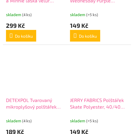
a Minnie láska velur
Wednesday Purple
Polyester - Velur, 40/40
Polyester, 40/40 cm
cm
skladem
(4 ks)
skladem
(>5 ks)
299 Kč
149 Kč
Do košíku
Do košíku
DETEXPOL Tvarovaný
JERRY FABRICS Polštářek
mikroplyšový polštářek
Skate Polyester, 40/40
Kostičky Polyester, 35x35
cm
cm
skladem
(4 ks)
skladem
(>5 ks)
189 Kč
149 Kč