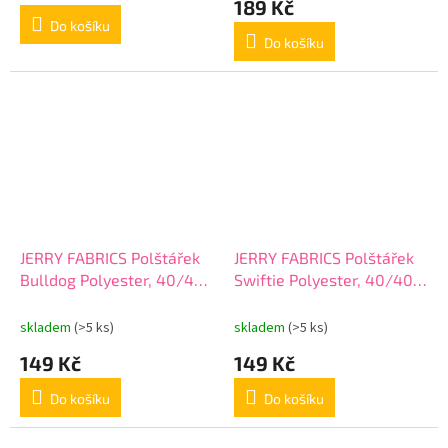
189 Kč
je
Do košíku
5,0
Do košíku
z
5
hvězdiček.
JERRY FABRICS Polštářek
JERRY FABRICS Polštářek
Bulldog Polyester, 40/40
Swiftie Polyester, 40/40
cm
cm
skladem
(>5 ks)
skladem
(>5 ks)
149 Kč
149 Kč
Do košíku
Do košíku