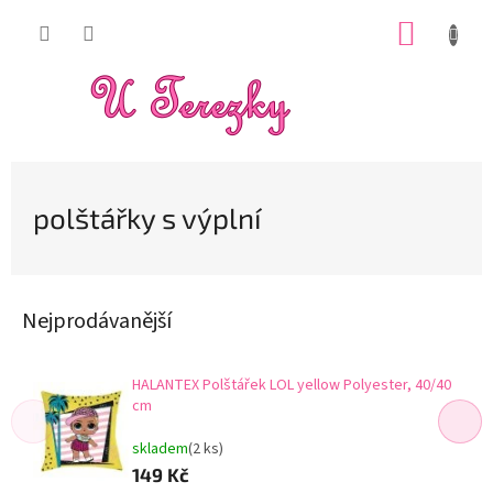
Přejít
NÁKUP
na
obsah
KOŠÍK
polštářky s výplní
Nejprodávanější
HALANTEX Polštářek LOL yellow Polyester, 40/40
cm
skladem
(2 ks)
149 Kč