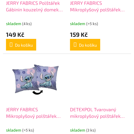
d
JERRY FABRICS Polštářek
JERRY FABRICS
u
Gábinin kouzelný domek
Mikroplyšový polštářek
k
Bubbles Polyester, 40/40
Lilo and Stitch Blue
t
cm
Polyester, 40/40 cm
skladem
(4 ks)
skladem
(>5 ks)
ů
149 Kč
159 Kč
Do košíku
Do košíku
JERRY FABRICS
DETEXPOL Tvarovaný
Mikroplyšový polštářek
mikroplyšový polštářek
Lilo and Stitch Polyester,
Panda Polyester, 35x30
35/35 cm
cm
skladem
(>5 ks)
skladem
(3 ks)