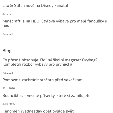
Lilo & Stitch nově na Disney kanálu!
3.9.2025
Minecraft je na HBO! Stylová výbava pro malé fanoušky u
nás
2.9.2025
Blog
Co přesně obsahuje 13dílný školní megaset Oxybag?
Kompletní rozbor výbavy pro prvňáčka
7.6.2026
Pomozme zachránit srnčata před sekačkami
12.1.2026
Bouncibles – veselé příšerky, které si zamilujete
3.10.2025
Fenomén Wednesday opět ovládá svět!