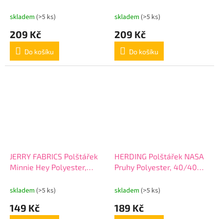
Jurský svět Dominion
Ledové Království Friends
Polyester, průměr 40 cm
Polyester, průměr 40 cm
skladem
(>5 ks)
skladem
(>5 ks)
209 Kč
209 Kč
Do košíku
Do košíku
JERRY FABRICS Polštářek
HERDING Polštářek NASA
Minnie Hey Polyester,
Pruhy Polyester, 40/40
40/40 cm
cm
skladem
(>5 ks)
skladem
(>5 ks)
149 Kč
189 Kč