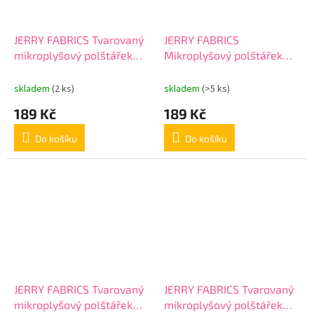
JERRY FABRICS Tvarovaný
JERRY FABRICS
mikroplyšový polštářek
Mikroplyšový polštářek
Ledové Království Family
Mickey and Friends
03 Polyester, průměr 40
Polyester, 1x35/35 cm
skladem
(2 ks)
skladem
(>5 ks)
cm
189 Kč
189 Kč
Do košíku
Do košíku
JERRY FABRICS Tvarovaný
JERRY FABRICS Tvarovaný
mikroplyšový polštářek
mikroplyšový polštářek