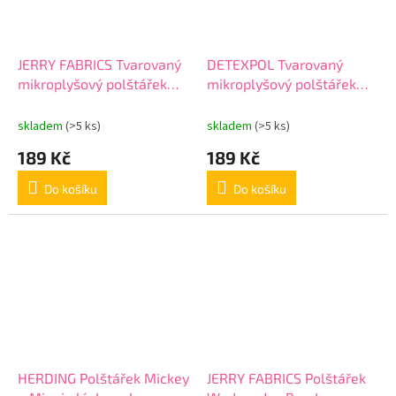
JERRY FABRICS Tvarovaný
DETEXPOL Tvarovaný
mikroplyšový polštářek
mikroplyšový polštářek
Groot Polyester, 32x21 cm
Dino Polyester, 34x24 cm
skladem
(>5 ks)
skladem
(>5 ks)
189 Kč
189 Kč
Do košíku
Do košíku
HERDING Polštářek Mickey
JERRY FABRICS Polštářek