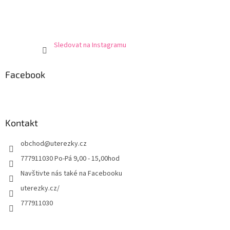
Sledovat na Instagramu
Facebook
Kontakt
obchod
@
uterezky.cz
777911030 Po-Pá 9,00 - 15,00hod
Navštivte nás také na Facebooku
uterezky.cz/
777911030