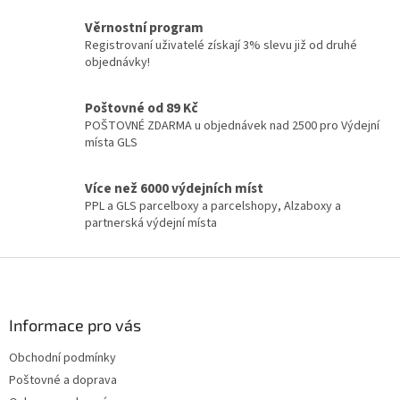
c
í
Věrnostní program
p
Registrovaní uživatelé získají 3% slevu již od druhé
r
objednávky!
v
k
y
Poštovné od 89 Kč
v
POŠTOVNÉ ZDARMA u objednávek nad 2500 pro Výdejní
ý
místa GLS
p
i
Více než 6000 výdejních míst
s
PPL a GLS parcelboxy a parcelshopy, Alzaboxy a
u
partnerská výdejní místa
Z
á
p
a
Informace pro vás
t
Obchodní podmínky
í
Poštovné a doprava