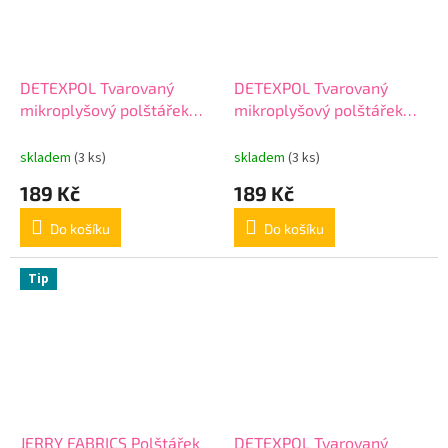
DETEXPOL Tvarovaný
DETEXPOL Tvarovaný
mikroplyšový polštářek
mikroplyšový polštářek
Perníček Polyester, 36x23
Policie Polyester, 38x22
cm
cm
skladem
(3 ks)
skladem
(3 ks)
189 Kč
189 Kč
Do košíku
Do košíku
Tip
JERRY FABRICS Polštářek
DETEXPOL Tvarovaný