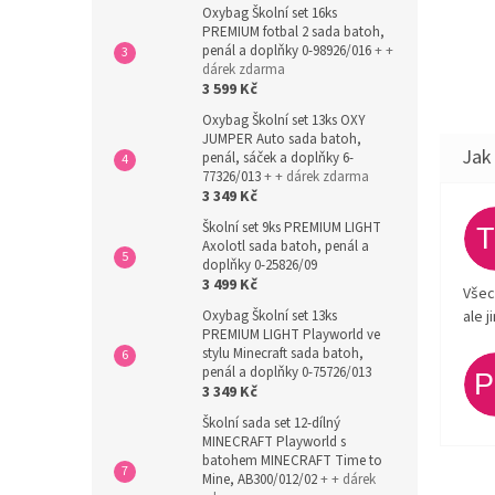
Oxybag Školní set 16ks
PREMIUM fotbal 2 sada batoh,
penál a doplňky 0-98926/016
+ +
dárek zdarma
3 599 Kč
Oxybag Školní set 13ks OXY
JUMPER Auto sada batoh,
penál, sáček a doplňky 6-
77326/013
+ + dárek zdarma
3 349 Kč
Školní set 9ks PREMIUM LIGHT
Axolotl sada batoh, penál a
doplňky 0-25826/09
3 499 Kč
Všec
ale j
Oxybag Školní set 13ks
PREMIUM LIGHT Playworld ve
stylu Minecraft sada batoh,
penál a doplňky 0-75726/013
3 349 Kč
Školní sada set 12-dílný
MINECRAFT Playworld s
batohem MINECRAFT Time to
Mine, AB300/012/02
+ + dárek