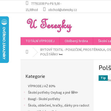
Přejít
777911030 Po-Pá 9,00 -
na
15,00hod
obchod@uterezky.cz
obsah
TOTÁLNÍ VÝPRODEJ
Oblíbený hrdina
Školní s
BYTOVÝ TEXTIL - POVLEČENÍ, PROSTĚRADLA, O
Domů
POLŠTÁŘKY 🛏️
P
Polš
o
Přeskočit
s
Kategorie
kategorie
t
Tip
P
N
r
h
VÝPRODEJ AŽ 80%
a
p
Školní potřeby Oxybag a jiné 🎒✏️
je
n
0,
Baagl - školní potřeby
n
z
í
Škola, oblečení, hračky, dárky pro radost
5