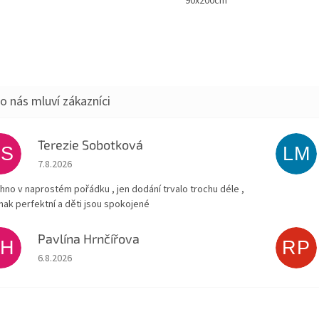
90x200cm
Terezie Sobotková
TS
LM
Hodnocení obchodu je 5 z 5 hvězdiček.
7.8.2026
hno v naprostém pořádku , jen dodání trvalo trochu déle ,
inak perfektní a děti jsou spokojené
Pavlína Hrnčířova
PH
RP
Hodnocení obchodu je 5 z 5 hvězdiček.
6.8.2026