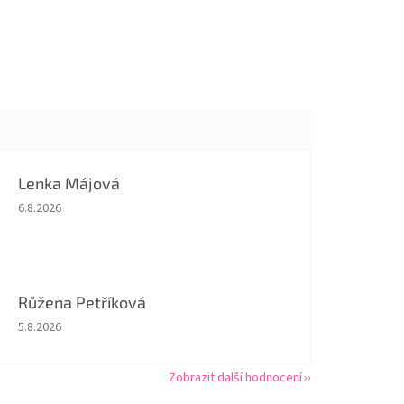
Lenka Májová
Hodnocení obchodu je 5 z 5 hvězdiček.
6.8.2026
Růžena Petříková
Hodnocení obchodu je 5 z 5 hvězdiček.
5.8.2026
Zobrazit další hodnocení