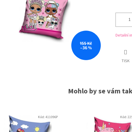
ězdiček.
Detailní 
155 Kč
–36 %
TISK
Mohlo by se vám také
Kód:
411096P
Kód:
22