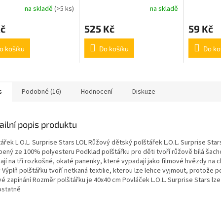
na skladě
(>5 ks)
na skladě
nta ručník magický
Kč
525 Kč
59 Kč
o košíku
Do košíku
Do ko
s
Podobné (16)
Hodnocení
Diskuze
ailní popis produktu
ářek L.O.L. Surprise Stars LOL Růžový dětský polštářek L.O.L. Surprise Stars
bený ze 100% polyesteru Podklad polštářku pro děti tvoří růžově bílá šach
kají na tří rozkošné, okaté panenky, které vypadají jako filmové hvězdy na 
 Výplň polštářku tvoří netkaná textilie, kterou lze lehce vyjmout, protože 
é zapínání Rozměr polštářku je 40x40 cm Povláček L.O.L. Surprise Stars lze
statně