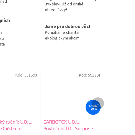
 nad
3% slevu již od druhé
objednávky!
jních
Jsme pro dobrou věc!
Pomáháme charitám i
a
ekologickým akcím
y a
sta
Kód:
581593
Kód:
591301
Další
produkt
495 Kč
–20 %
ý ručník L.O.L.
CARBOTEX L.O.L.
 30x50 cm
Povlečení LOL Surprise
Summer Dayz