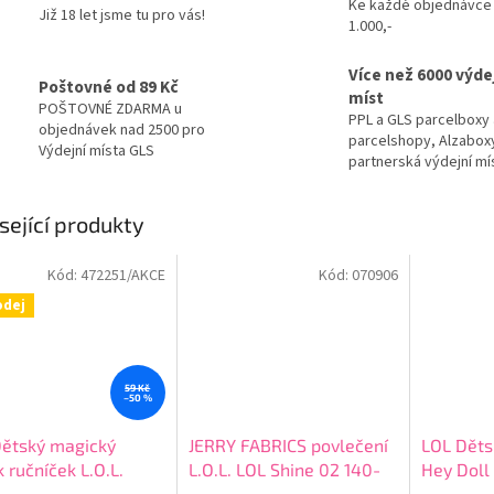
Ke každé objednávce
Již 18 let jsme tu pro vás!
1.000,-
Více než 6000 výde
Poštovné od 89 Kč
míst
POŠTOVNÉ ZDARMA u
PPL a GLS parcelboxy 
objednávek nad 2500 pro
parcelshopy, Alzabox
Výdejní místa GLS
partnerská výdejní mí
sející produkty
Kód:
472251/AKCE
Kód:
070906
odej
59 Kč
–50 %
Dětský magický
JERRY FABRICS povlečení
LOL Dětsk
k ručníček L.O.L.
L.O.L. LOL Shine 02 140-
Hey Doll
ise 30x30 cm >
200, 70-90 > varianta 906