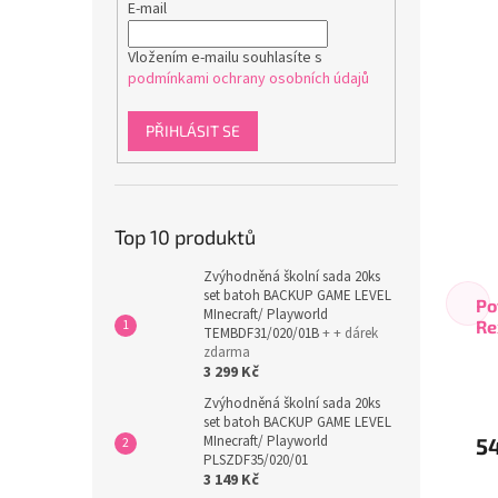
E-mail
Vložením e-mailu souhlasíte s
podmínkami ochrany osobních údajů
PŘIHLÁSIT SE
Top 10 produktů
Zvýhodněná školní sada 20ks
set batoh BACKUP GAME LEVEL
Po
MInecraft/ Playworld
Re
TEMBDF31/020/01B
+ + dárek
zdarma
3 299 Kč
Zvýhodněná školní sada 20ks
set batoh BACKUP GAME LEVEL
MInecraft/ Playworld
5
PLSZDF35/020/01
3 149 Kč