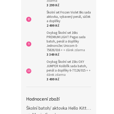
zdarma
3 299 Kč
Školní set Frozen Violet 8ks sada
aktovka, vybavený penál, sáček
a doplňky
2 499 Kč
Oxybag Školní set 16ks
PREMIUM LIGHT Pegas sada
batoh, penál a doplňky
Jednorožec Unicorn 0-
75826/016
+ + dárek zdarma
3 349 Kč
Oxybag Školní set 15ks OXY
JUMPER Kolibřík sada batoh,
penál a doplňky 6-77126/015
+ +
dárek zdarma
3 499 Kč
Hodnocení zboží
Školní batoh/ aktovka Hello Kitty, růžová