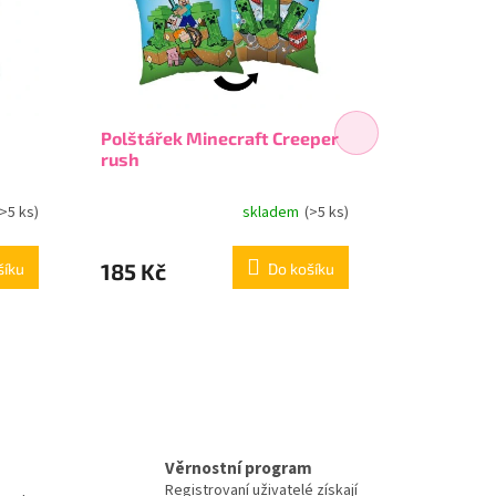
Polštářek Minecraft Creeper
Polštářek 
rush
varianta 
(>5 ks)
skladem
(>5 ks)
185 Kč
145 Kč
šíku
Do košíku
Věrnostní program
Registrovaní uživatelé získají