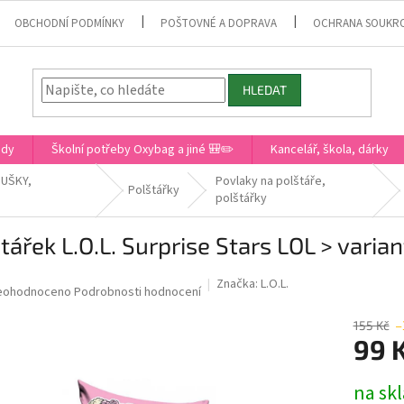
OBCHODNÍ PODMÍNKY
POŠTOVNÉ A DOPRAVA
OCHRANA SOUKR
HLEDAT
ady
Školní potřeby Oxybag a jiné 🎒✏️
Kancelář, škola, dárky
SUŠKY,
Povlaky na polštáře,
Polštářky
polštářky
tářek L.O.L. Surprise Stars LOL > vari
Značka:
L.O.L.
růměrné
eohodnoceno
Podrobnosti hodnocení
odnocení
roduktu
155 Kč
–
99 
0
Měrná
na sk
cena: