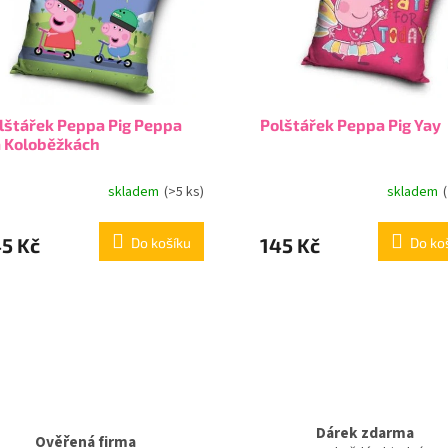
lštářek Peppa Pig Peppa
Polštářek Peppa Pig Yay
 Koloběžkách
skladem
(>5 ks)
skladem
5 Kč
145 Kč
Do košíku
Do ko
Dárek zdarma
Ověřená firma