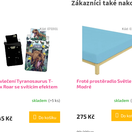
Zákazníci také nako
Kód:
070301
Kód:
0
vlečení Tyranosaurus T-
Froté prostěradlo Světle
x Roar se svítícím efektem
Modré
skladem
(>5 ks)
skladem
275 Kč
Do ko
45 Kč
Do košíku