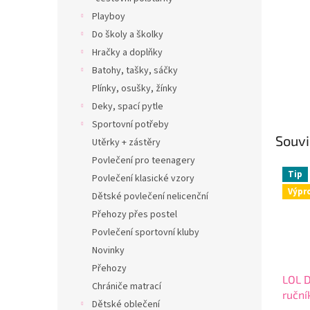
Playboy
Do školy a školky
Hračky a doplňky
Batohy, tašky, sáčky
Plínky, osušky, žínky
Deky, spací pytle
Sportovní potřeby
Souvi
Utěrky + zástěry
Povlečení pro teenagery
Tip
Povlečení klasické vzory
Výpr
Dětské povlečení nelicenční
Přehozy přes postel
Povlečení sportovní kluby
Novinky
Přehozy
LOL 
Chrániče matrací
ruční
Dětské oblečení
Surpr