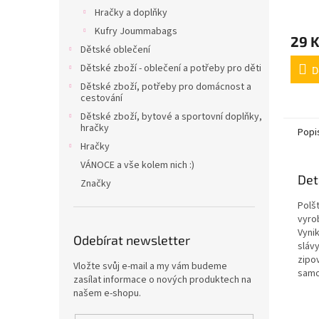
Hračky a doplňky
varia
Kufry Joummabags
29 
Dětské oblečení
Dětské zboží - oblečení a potřeby pro děti
D
Dětské zboží, potřeby pro domácnost a
cestování
Dětské zboží, bytové a sportovní doplňky,
hračky
Popi
Hračky
VÁNOCE a vše kolem nich :)
Det
Značky
Polšt
vyro
Vyni
Odebírat newsletter
slávy
zipov
Vložte svůj e-mail a my vám budeme
samo
zasílat informace o nových produktech na
našem e-shopu.