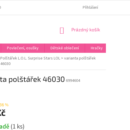
OMÍ
JAK OVĚŘUJEME HODNOCENÍ?
HODNOCENÍ NA HEURÉCE
Přihlášení
NÁKUPNÍ
Prázdný košík
KOŠÍK
Povlečení, osušky
Dětské oblečení
Hračky
Karneva
Polštářek L.O.L. Surprise Stars LOL > varianta polštářek
46030
anta polštářek 46030
6994604
36 %
Kč
ladě
(1 ks)