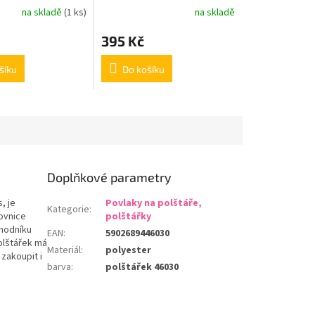
na skladě
(1 ks)
na skladě
395 Kč
šíku
Do košíku
Doplňkové parametry
, je
Povlaky na polštáře,
Kategorie
:
ovnice
polštářky
chodníku
EAN
:
5902689446030
polštářek má
Materiál
:
polyester
 zakoupit i
barva
:
polštářek 46030