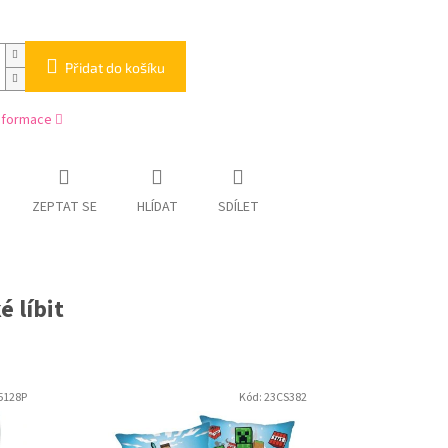
Přidat do košíku
informace
ZEPTAT SE
HLÍDAT
SDÍLET
 líbit
5128P
Kód:
23CS382