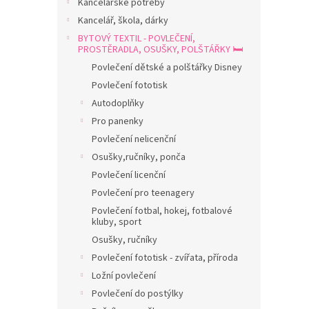
p
Kancelářské potřeby
hv
a
Kancelář, škola, dárky
n
BYTOVÝ TEXTIL - POVLEČENÍ,
e
PROSTĚRADLA, OSUŠKY, POLŠTÁŘKY 🛏️
l
Povlečení dětské a polštářky Disney
Povlečení fototisk
Autodoplňky
Pro panenky
Povlečení nelicenční
Osušky,ručníky, ponča
Povlečení licenční
Povlečení pro teenagery
Povlečení fotbal, hokej, fotbalové
kluby, sport
Osušky, ručníky
Povlečení fototisk - zvířata, příroda
Ložní povlečení
Povlečení do postýlky