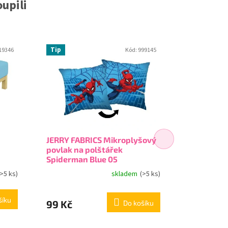
upili
Tip
19346
Kód:
999145
JERRY FABRICS Mikroplyšový
Dětské po
povlak na polštářek
Temný Ryt
Spiderman Blue 05
(>5 ks)
skladem
(>5 ks)
šíku
99 Kč
475 Kč
Do košíku