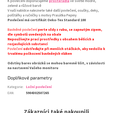
K povlečení doporučujeme
prostěradla
ve světle modré,
zelené a růžové barvě
V naší nabídce naleznete také další povlečení, osušky, deky,
polštářky a ručníčky s motivy Prasátka Pepiny
Povlečení má certifikát Oeko-Tex Standard 100
Bavlněné povlečení
perte vždy z rubu, se zapnutým zipem,
dle symbolů uvedených na obale
Nepoužívejte prací prostředky s obsahem bělících a
rozjasňujících substancí
Povlečení
odstřeďujte při menších otáčkách, aby nedošlo k
trvalému poškození bavlněných vláken
Odstíny barev obrázků se mohou barevně lišit, v závislosti
na nastavení Vašeho monitoru
Doplňkové parametry
Kategorie
:
Ložní povlečení
EAN
:
5904302507265
Zákazníci také nakoupili