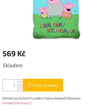
569 Kč
Měrná
Skladem
cena:
Přidat do košíku
Dětské povlečení Prasátko Pepina Nejlepší Maminka
Detailní informace