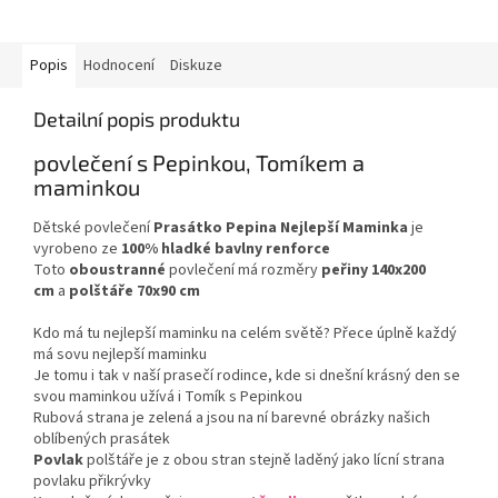
Popis
Hodnocení
Diskuze
Detailní popis produktu
povlečení s Pepinkou, Tomíkem a
maminkou
Dětské povlečení
Prasátko Pepina Nejlepší Maminka
je
vyrobeno ze
100% hladké bavlny renforce
Toto
oboustranné
povlečení má rozměry
peřiny 140x200
cm
a
polštáře 70x90 cm
Kdo má tu nejlepší maminku na celém světě? Přece úplně každý
má sovu nejlepší maminku
Je tomu i tak v naší prasečí rodince, kde si dnešní krásný den se
svou maminkou užívá i Tomík s Pepinkou
Rubová strana je zelená a jsou na ní barevné obrázky našich
oblíbených prasátek
Povlak
polštáře je z obou stran stejně laděný jako lícní strana
povlaku přikrývky