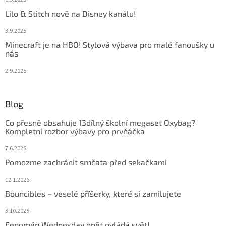
Lilo & Stitch nově na Disney kanálu!
3.9.2025
Minecraft je na HBO! Stylová výbava pro malé fanoušky u
nás
2.9.2025
Blog
Co přesně obsahuje 13dílný školní megaset Oxybag?
Kompletní rozbor výbavy pro prvňáčka
7.6.2026
Pomozme zachránit srnčata před sekačkami
12.1.2026
Bouncibles – veselé příšerky, které si zamilujete
3.10.2025
Fenomén Wednesday opět ovládá svět!