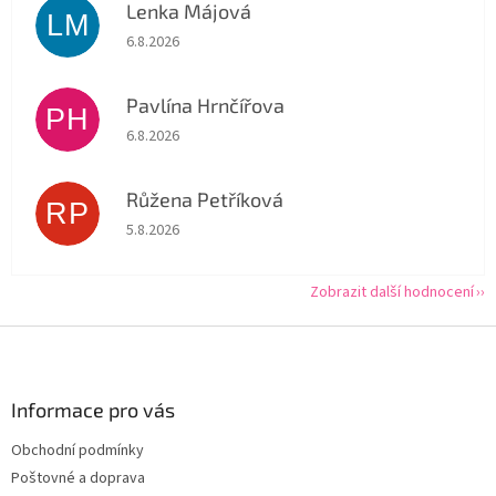
Lenka Májová
LM
Hodnocení obchodu je 5 z 5 hvězdiček.
6.8.2026
Pavlína Hrnčířova
PH
Hodnocení obchodu je 5 z 5 hvězdiček.
6.8.2026
Růžena Petříková
RP
Hodnocení obchodu je 5 z 5 hvězdiček.
5.8.2026
Zobrazit další hodnocení
Z
á
p
a
Informace pro vás
t
Obchodní podmínky
í
Poštovné a doprava