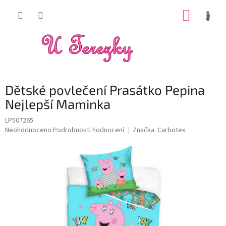
Přejít
NÁKUP
na
obsah
KOŠÍK
Dětské povlečení Prasátko Pepina
Nejlepší Maminka
LP507265
Průměrné
Neohodnoceno
Podrobnosti hodnocení
Značka:
Carbotex
hodnocení
produktu
je
0,0
z
5
hvězdiček.