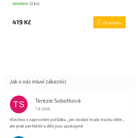
skladem
(3 ks)
419 Kč
Do košíku
Terezie Sobotková
TS
Hodnocení obchodu je 5 z 5 hvězdiček.
7.8.2026
Všechno v naprostém pořádku , jen dodání trvalo trochu déle ,
ale jinak perfektní a děti jsou spokojené