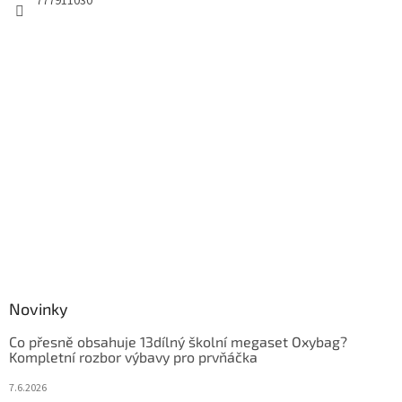
777911030
Novinky
Co přesně obsahuje 13dílný školní megaset Oxybag?
Kompletní rozbor výbavy pro prvňáčka
7.6.2026