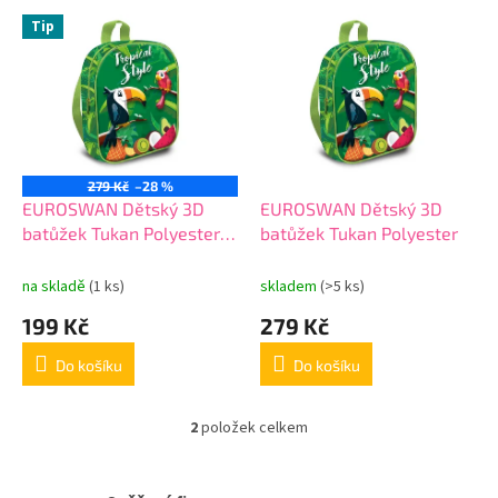
o
V
Tip
d
ý
u
p
k
i
t
s
ů
p
r
o
279 Kč
–28 %
d
EUROSWAN Dětský 3D
EUROSWAN Dětský 3D
u
batůžek Tukan Polyester
batůžek Tukan Polyester
k
AKCE
t
na skladě
(1 ks)
skladem
(>5 ks)
ů
199 Kč
279 Kč
Do košíku
Do košíku
2
položek celkem
O
v
l