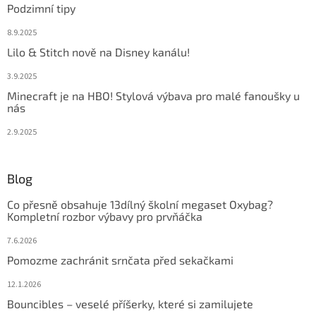
Podzimní tipy
8.9.2025
Lilo & Stitch nově na Disney kanálu!
3.9.2025
Minecraft je na HBO! Stylová výbava pro malé fanoušky u
nás
2.9.2025
Blog
Co přesně obsahuje 13dílný školní megaset Oxybag?
Kompletní rozbor výbavy pro prvňáčka
7.6.2026
Pomozme zachránit srnčata před sekačkami
12.1.2026
Bouncibles – veselé příšerky, které si zamilujete