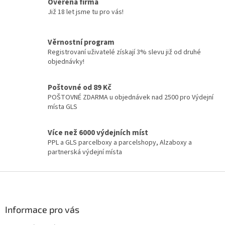
á
Ověřená firma
d
Již 18 let jsme tu pro vás!
a
c
í
Věrnostní program
p
Registrovaní uživatelé získají 3% slevu již od druhé
r
objednávky!
v
k
y
Poštovné od 89 Kč
v
POŠTOVNÉ ZDARMA u objednávek nad 2500 pro Výdejní
ý
místa GLS
p
i
Více než 6000 výdejních míst
s
PPL a GLS parcelboxy a parcelshopy, Alzaboxy a
u
partnerská výdejní místa
Z
á
p
a
Informace pro vás
t