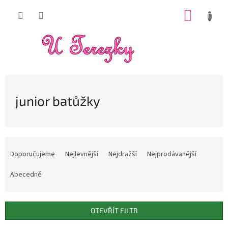
Přejít
NÁKUP
na
obsah
KOŠÍK
junior batůžky
Ř
a
Doporučujeme
Nejlevnější
Nejdražší
Nejprodávanější
z
e
Abecedně
n
í
p
OTEVŘÍT FILTR
r