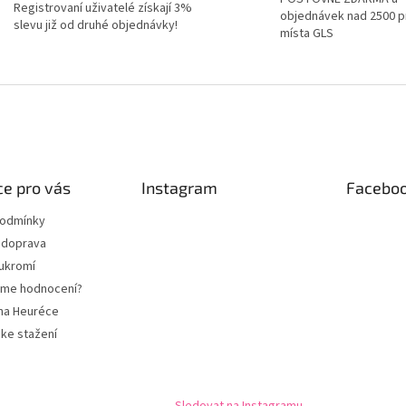
Registrovaní uživatelé získají 3%
objednávek nad 2500 p
slevu již od druhé objednávky!
místa GLS
e pro vás
Instagram
Facebo
podmínky
 doprava
ukromí
eme hodnocení?
na Heuréce
ke stažení