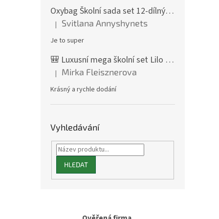
Oxybag Školní sada set 12-dílný OXY GO Playworld ve stylu Minecraft - batoh, penál, sáček a doplňky 0-47126/012
Svitlana Annyshynets
|
Hodnocení produktu je 5 z 5 hvězdiček.
Je to super
🎒 Luxusní mega školní set Lilo a Stitch (25v1) batoh aktovka Stitch Thats Me a doplňky ST/ST/96503/025/01
Mirka Fleisznerova
|
Hodnocení produktu je 5 z 5 hvězdiček.
Krásný a rychle dodání
Vyhledávání
HLEDAT
Ověřená firma