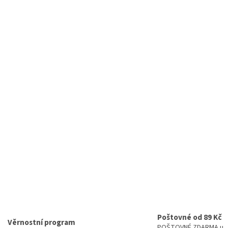
Poštovné od 89 Kč
Věrnostní program
POŠTOVNÉ ZDARMA u