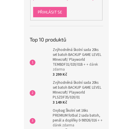
PŘIHLÁSIT SE
Top 10 produktů
Zvýhodněná školní sada 20ks
set batoh BACKUP GAME LEVEL
MInecraft/ Playworld
TEMBDF31/020/01B
+ + dárek
zdarma
3 299 Kč
Zvýhodněná školní sada 20ks
set batoh BACKUP GAME LEVEL
MInecraft/ Playworld
PLSZDF35/020/01
3 149 Kč
Oxybag Školní set 16ks
PREMIUM fotbal 2 sada batoh,
penál a doplňky 0-98926/016
+ +
dárek zdarma