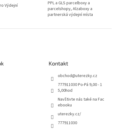
PPL a GLS parcelboxy a
ro Výdejní
parcelshopy, Alzaboxy a
partnerská výdejní místa
ok
Kontakt
obchod
@
uterezky.cz
777911030 Po-Pá 9,00 - 1
5,00hod
Navštivte nás také na Fac
ebooku
uterezky.cz/
777911030