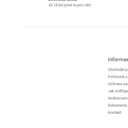
Již 18 let jsme tu pro vás!
Z
á
p
a
t
Informac
í
Obchodní 
Poštovné a
Ochrana so
Jak ověřuj
Hodnocení 
Dokumenty 
Kontakt