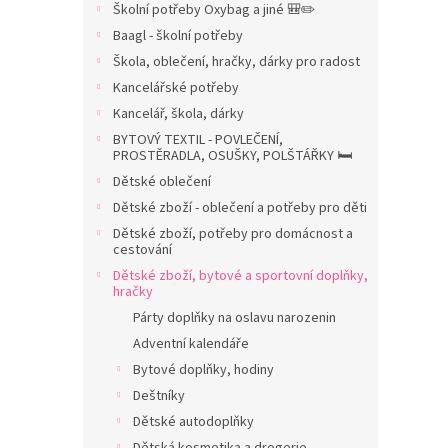
Školní potřeby Oxybag a jiné 🎒✏️
n
Baagl - školní potřeby
n
í
Škola, oblečení, hračky, dárky pro radost
p
Kancelářské potřeby
a
Kancelář, škola, dárky
n
BYTOVÝ TEXTIL - POVLEČENÍ,
e
PROSTĚRADLA, OSUŠKY, POLŠTÁŘKY 🛏️
l
Dětské oblečení
Dětské zboží - oblečení a potřeby pro děti
Dětské zboží, potřeby pro domácnost a
cestování
Dětské zboží, bytové a sportovní doplňky,
hračky
Párty doplňky na oslavu narozenin
Adventní kalendáře
Bytové doplňky, hodiny
Deštníky
Dětské autodoplňky
Dětská kosmetika a drogerie