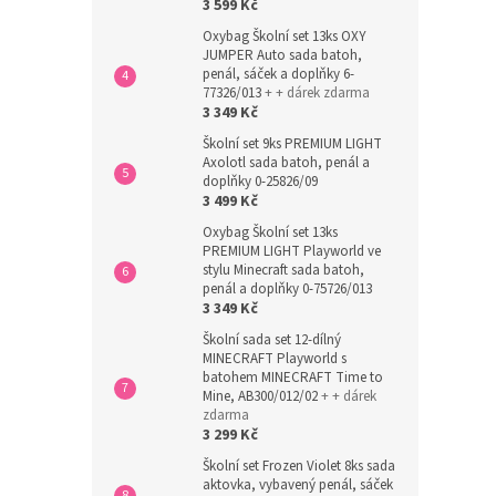
3 599 Kč
Oxybag Školní set 13ks OXY
JUMPER Auto sada batoh,
penál, sáček a doplňky 6-
77326/013
+ + dárek zdarma
3 349 Kč
Školní set 9ks PREMIUM LIGHT
Axolotl sada batoh, penál a
doplňky 0-25826/09
3 499 Kč
Oxybag Školní set 13ks
PREMIUM LIGHT Playworld ve
stylu Minecraft sada batoh,
penál a doplňky 0-75726/013
3 349 Kč
Školní sada set 12-dílný
MINECRAFT Playworld s
batohem MINECRAFT Time to
Mine, AB300/012/02
+ + dárek
zdarma
3 299 Kč
Školní set Frozen Violet 8ks sada
aktovka, vybavený penál, sáček