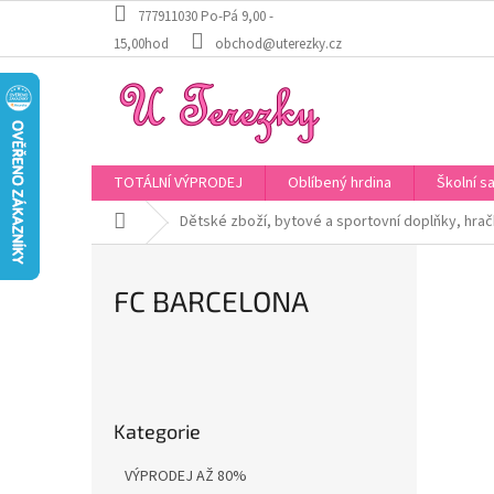
Přejít
777911030 Po-Pá 9,00 -
na
15,00hod
obchod@uterezky.cz
obsah
TOTÁLNÍ VÝPRODEJ
Oblíbený hrdina
Školní s
Domů
Dětské zboží, bytové a sportovní doplňky, hra
FC BARCELONA
P
o
Přeskočit
s
Kategorie
kategorie
t
r
VÝPRODEJ AŽ 80%
a