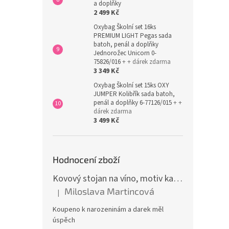
a doplňky
2 499 Kč
Oxybag Školní set 16ks
PREMIUM LIGHT Pegas sada
batoh, penál a doplňky
Jednorožec Unicorn 0-
75826/016
+ + dárek zdarma
3 349 Kč
Oxybag Školní set 15ks OXY
JUMPER Kolibřík sada batoh,
penál a doplňky 6-77126/015
+ +
dárek zdarma
3 499 Kč
Hodnocení zboží
Kovový stojan na víno, motiv kamion
Miloslava Martincová
|
Hodnocení produktu je 5 z 5 hvězdiček.
Koupeno k narozeninám a darek měl
úspěch