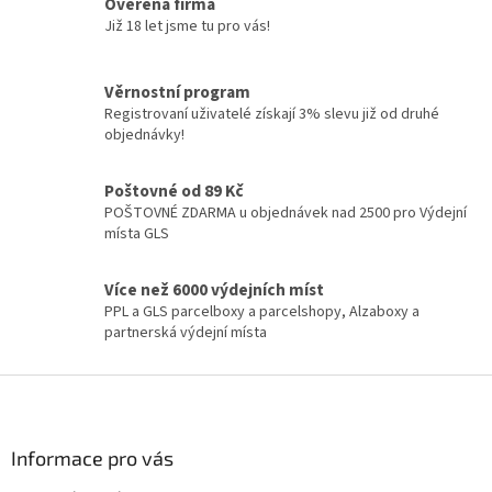
á
Ověřená firma
d
Již 18 let jsme tu pro vás!
a
c
í
Věrnostní program
p
Registrovaní uživatelé získají 3% slevu již od druhé
r
objednávky!
v
k
y
Poštovné od 89 Kč
v
POŠTOVNÉ ZDARMA u objednávek nad 2500 pro Výdejní
ý
místa GLS
p
i
Více než 6000 výdejních míst
s
PPL a GLS parcelboxy a parcelshopy, Alzaboxy a
u
partnerská výdejní místa
Z
á
p
a
Informace pro vás
t