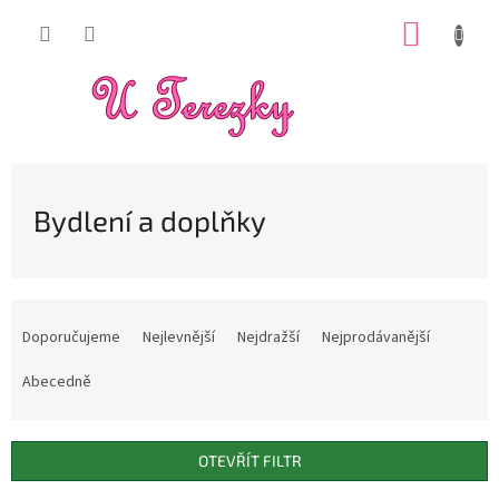
Přejít
NÁKUP
na
obsah
KOŠÍK
Bydlení a doplňky
Ř
a
Doporučujeme
Nejlevnější
Nejdražší
Nejprodávanější
z
e
Abecedně
n
í
p
OTEVŘÍT FILTR
r