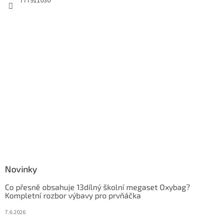
777911030
Novinky
Co přesně obsahuje 13dílný školní megaset Oxybag?
Kompletní rozbor výbavy pro prvňáčka
7.6.2026