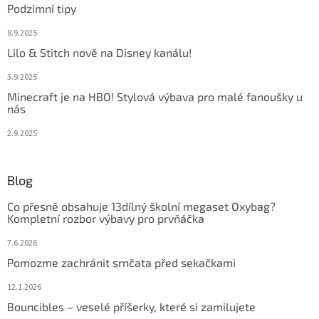
Podzimní tipy
8.9.2025
Lilo & Stitch nově na Disney kanálu!
3.9.2025
Minecraft je na HBO! Stylová výbava pro malé fanoušky u
nás
2.9.2025
Blog
Co přesně obsahuje 13dílný školní megaset Oxybag?
Kompletní rozbor výbavy pro prvňáčka
7.6.2026
Pomozme zachránit srnčata před sekačkami
12.1.2026
Bouncibles – veselé příšerky, které si zamilujete