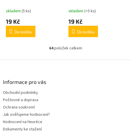
skladem
(5 ks)
skladem
(>5 ks)
19 Kč
19 Kč
Do košíku
Do košíku
64
položek celkem
O
v
l
Z
á
á
d
p
a
a
Informace pro vás
c
t
í
Obchodní podmínky
í
p
Poštovné a doprava
r
v
Ochrana soukromí
k
Jak ověřujeme hodnocení?
y
Hodnocení na Heuréce
v
ý
Dokumenty ke stažení