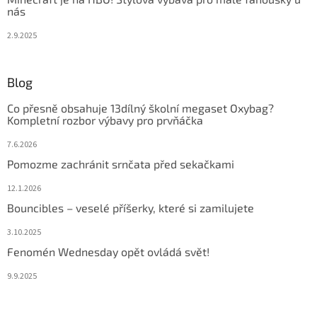
nás
2.9.2025
Blog
Co přesně obsahuje 13dílný školní megaset Oxybag?
Kompletní rozbor výbavy pro prvňáčka
7.6.2026
Pomozme zachránit srnčata před sekačkami
12.1.2026
Bouncibles – veselé příšerky, které si zamilujete
3.10.2025
Fenomén Wednesday opět ovládá svět!
9.9.2025