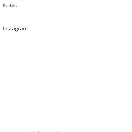
p
Kontakt
i
s
u
Instagram