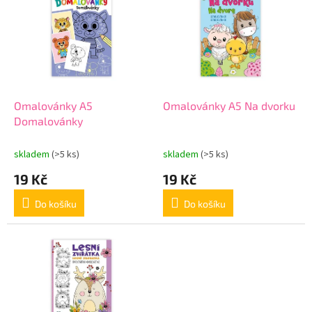
r
p
o
i
d
s
u
p
k
r
t
o
ů
d
Omalovánky A5
Omalovánky A5 Na dvorku
u
Domalovánky
k
t
skladem
(>5 ks)
skladem
(>5 ks)
ů
19 Kč
19 Kč
Do košíku
Do košíku