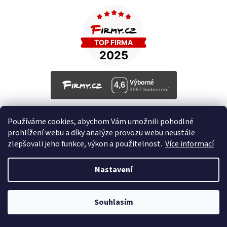
Používáme cookies, abychom Vám umožnili pohodlné
prohlížení webu a díky analýze provozu webu neustále
zlepšovali jeho funkce, výkon a použitelnost.
Více informací
Nastavení
🚚 Doprava zdarma nad 2500 Kč | 🎒 Rodinné papírnictví a školní
Souhlasím
potřeby s tradicí od roku 2008!