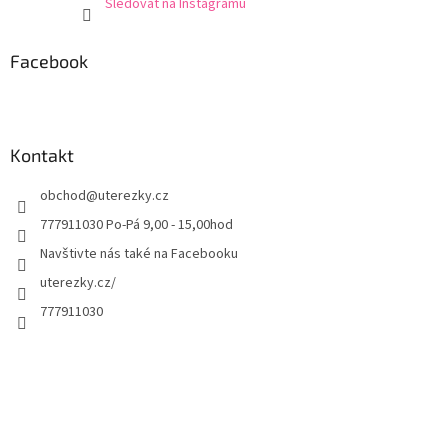
Sledovat na Instagramu
Facebook
Kontakt
obchod
@
uterezky.cz
777911030 Po-Pá 9,00 - 15,00hod
Navštivte nás také na Facebooku
uterezky.cz/
777911030