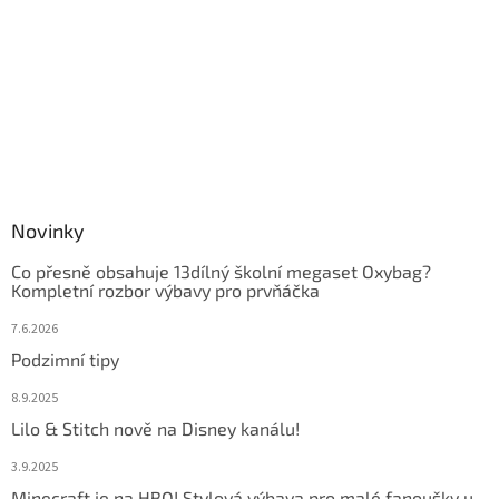
Novinky
Co přesně obsahuje 13dílný školní megaset Oxybag?
Kompletní rozbor výbavy pro prvňáčka
7.6.2026
Podzimní tipy
8.9.2025
Lilo & Stitch nově na Disney kanálu!
3.9.2025
Minecraft je na HBO! Stylová výbava pro malé fanoušky u