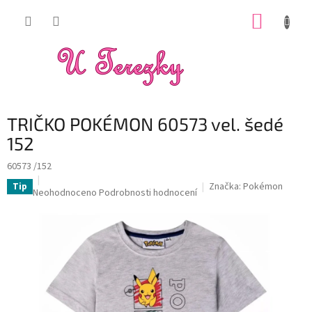
Přejít
NÁKUP
na
obsah
KOŠÍK
TRIČKO POKÉMON 60573 vel. šedé
152
60573 /152
Značka:
Pokémon
Tip
Průměrné
Neohodnoceno
Podrobnosti hodnocení
hodnocení
produktu
je
0,0
z
5
hvězdiček.