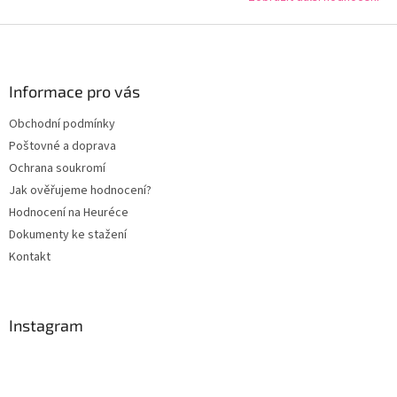
Z
á
p
a
Informace pro vás
t
Obchodní podmínky
í
Poštovné a doprava
Ochrana soukromí
Jak ověřujeme hodnocení?
Hodnocení na Heuréce
Dokumenty ke stažení
Kontakt
Instagram