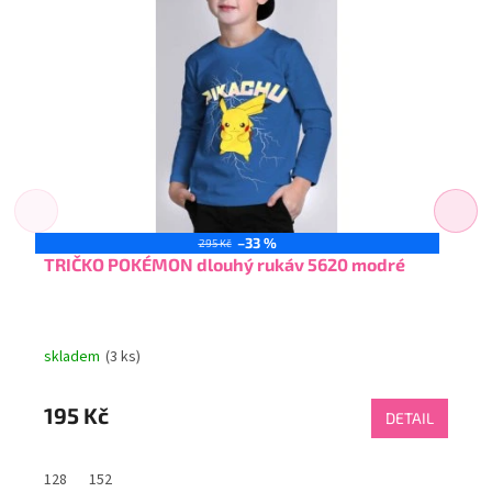
–33 %
295 Kč
TRIČKO POKÉMON dlouhý rukáv 5620 modré
skladem
(3 ks)
195 Kč
DETAIL
128
152