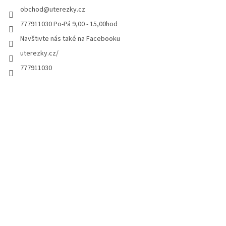
obchod
@
uterezky.cz
777911030 Po-Pá 9,00 - 15,00hod
Navštivte nás také na Facebooku
uterezky.cz/
777911030