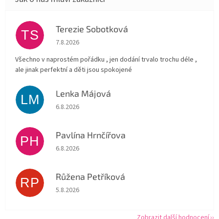
Terezie Sobotková
TS
Hodnocení obchodu je 5 z 5 hvězdiček.
7.8.2026
Všechno v naprostém pořádku , jen dodání trvalo trochu déle ,
ale jinak perfektní a děti jsou spokojené
Lenka Májová
LM
Hodnocení obchodu je 5 z 5 hvězdiček.
6.8.2026
Pavlína Hrnčířova
PH
Hodnocení obchodu je 5 z 5 hvězdiček.
6.8.2026
Růžena Petříková
RP
Hodnocení obchodu je 5 z 5 hvězdiček.
5.8.2026
Zobrazit další hodnocení