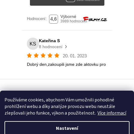
Vytvořil Shoptet
Používáme cookies, abychom Vám umožnili pohodlné
prohlížení webu a díky analýze provozu webu neustále
Copyright 2026
Eshop U Terezky
. Všechna práva vyhrazena.
zlepšovali jeho funkce, výkon a použitelnost.
Více informací
Nastavení