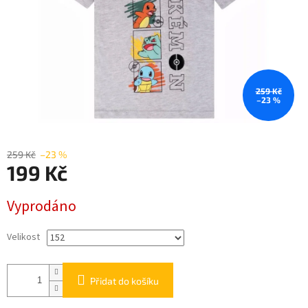
259 Kč
–23 %
259 Kč
–23 %
199 Kč
Měrná
Vyprodáno
cena:
Velikost
Přidat do košíku