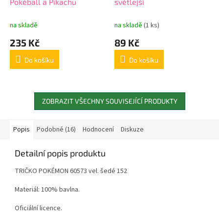
Pokéball a Pikachu
světlejší
na skladě
na skladě
(1 ks)
235 Kč
89 Kč
Do košíku
Do košíku
ZOBRAZIT VŠECHNY SOUVISEJÍCÍ PRODUKTY
Popis
Podobné (16)
Hodnocení
Diskuze
Detailní popis produktu
TRIČKO POKÉMON 60573 vel. šedé 152
Materiál: 100% bavlna.
Oficiální licence.