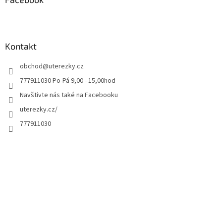
Kontakt
obchod
@
uterezky.cz
777911030 Po-Pá 9,00 - 15,00hod
Navštivte nás také na Facebooku
uterezky.cz/
777911030