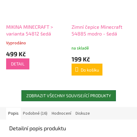
MIKINA MINECRAFT >
Zimní čepice Minecraft
varianta 54812 šedá
54885 modro - šedá
Vyprodáno
Průměrné
na skladě
hodnocení
499 Kč
produktu
199 Kč
je
DETAIL
5,0
Do košíku
z
5
hvězdiček.
ZOBRAZIT VŠECHNY SOUVISEJÍCÍ PRODUKTY
Popis
Podobné (16)
Hodnocení
Diskuze
Detailní popis produktu