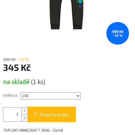
395 Kč
–12 %
395 Kč
–12 %
345 Kč
Měrná
na skladě
(1 ks)
cena:
Velikost
Přidat do košíku
TEPLÁKY MINECRAFT 0042 - černé