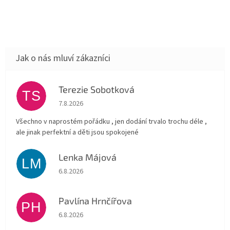
Terezie Sobotková
TS
Hodnocení obchodu je 5 z 5 hvězdiček.
7.8.2026
Všechno v naprostém pořádku , jen dodání trvalo trochu déle ,
ale jinak perfektní a děti jsou spokojené
Lenka Májová
LM
Hodnocení obchodu je 5 z 5 hvězdiček.
6.8.2026
Pavlína Hrnčířova
PH
Hodnocení obchodu je 5 z 5 hvězdiček.
6.8.2026