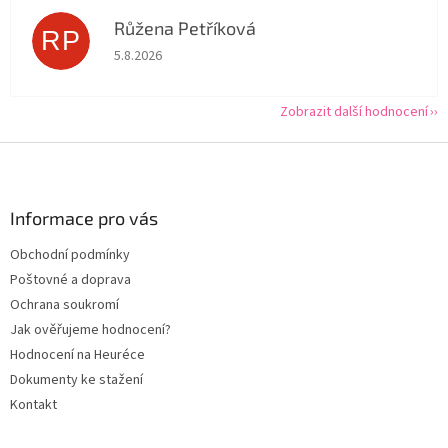
Růžena Petříková
RP
Hodnocení obchodu je 5 z 5 hvězdiček.
5.8.2026
Zobrazit další hodnocení
Z
á
p
a
Informace pro vás
t
Obchodní podmínky
í
Poštovné a doprava
Ochrana soukromí
Jak ověřujeme hodnocení?
Hodnocení na Heuréce
Dokumenty ke stažení
Kontakt