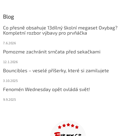
Blog
Co přesně obsahuje 13dílný školní megaset Oxybag?
Kompletní rozbor výbavy pro prvňáčka
7.6.2026
Pomozme zachránit srnčata před sekačkami
12.1.2026
Bouncibles – veselé příšerky, které si zamilujete
3.10.2025
Fenomén Wednesday opět ovládá svět!
9.9.2025