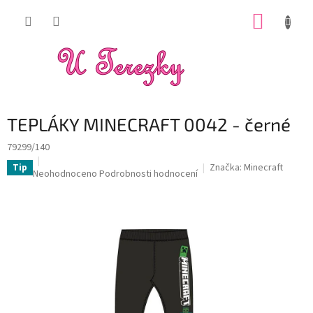
Přejít
NÁKUP
na
obsah
KOŠÍK
TEPLÁKY MINECRAFT 0042 - černé
79299/140
Značka:
Minecraft
Tip
Průměrné
Neohodnoceno
Podrobnosti hodnocení
hodnocení
produktu
je
0,0
z
5
hvězdiček.