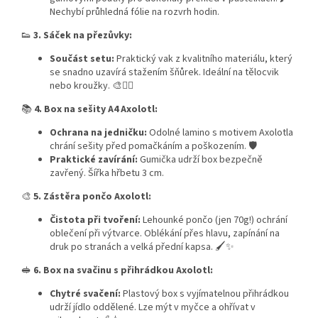
Nechybí průhledná fólie na rozvrh hodin.
👟
3. Sáček na přezůvky:
Součást setu:
Praktický vak z kvalitního materiálu, který
se snadno uzavírá stažením šňůrek. Ideální na tělocvik
nebo kroužky. 🎨🏃‍♀️
📚
4. Box na sešity A4 Axolotl:
Ochrana na jedničku:
Odolné lamino s motivem Axolotla
chrání sešity před pomačkáním a poškozením. 🛡️
Praktické zavírání:
Gumička udrží box bezpečně
zavřený. Šířka hřbetu 3 cm.
🎨
5. Zástěra pončo Axolotl:
Čistota při tvoření:
Lehounké pončo (jen 70g!) ochrání
oblečení při výtvarce. Oblékání přes hlavu, zapínání na
druk po stranách a velká přední kapsa. 🖌️✨
🥪
6. Box na svačinu s přihrádkou Axolotl:
Chytré svačení:
Plastový box s vyjímatelnou přihrádkou
udrží jídlo oddělené. Lze mýt v myčce a ohřívat v