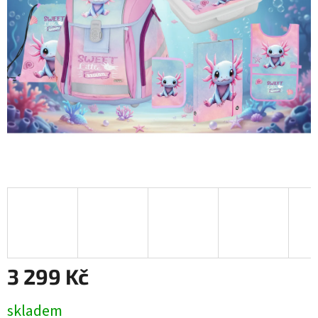
3 299 Kč
Měrná
skladem
cena: