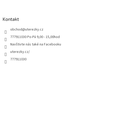
Kontakt
obchod
@
uterezky.cz
777911030 Po-Pá 9,00 - 15,00hod
Navštivte nás také na Facebooku
uterezky.cz/
777911030