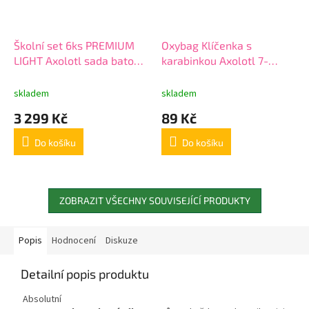
Školní set 6ks PREMIUM
Oxybag Klíčenka s
LIGHT Axolotl sada batoh,
karabinkou Axolotl 7-
penál a doplňky 0-
94526NN
25826/06/01
skladem
skladem
3 299 Kč
89 Kč
Do košíku
Do košíku
ZOBRAZIT VŠECHNY SOUVISEJÍCÍ PRODUKTY
Popis
Hodnocení
Diskuze
Detailní popis produktu
Absolutní