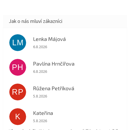
Lenka Májová
LM
Hodnocení obchodu je 5 z 5 hvězdiček.
6.8.2026
Pavlína Hrnčířova
PH
Hodnocení obchodu je 5 z 5 hvězdiček.
6.8.2026
Růžena Petříková
RP
Hodnocení obchodu je 5 z 5 hvězdiček.
5.8.2026
Kateřina
K
Hodnocení obchodu je 5 z 5 hvězdiček.
5.8.2026