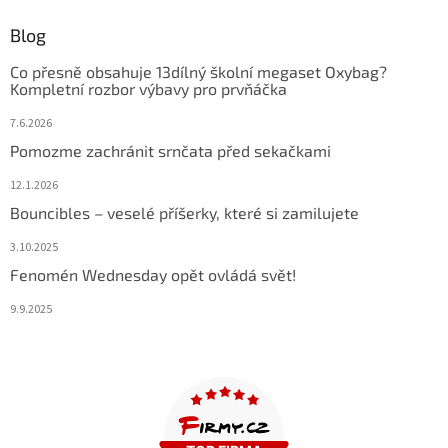
Blog
Co přesně obsahuje 13dílný školní megaset Oxybag?
Kompletní rozbor výbavy pro prvňáčka
7.6.2026
Pomozme zachránit srnčata před sekačkami
12.1.2026
Bouncibles – veselé příšerky, které si zamilujete
3.10.2025
Fenomén Wednesday opět ovládá svět!
9.9.2025