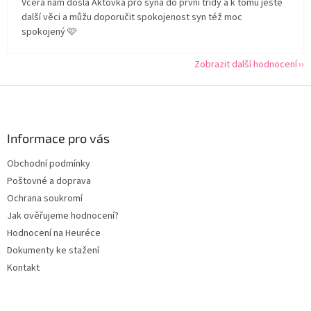
Včera nám došla Aktovka pro syna do první třídy a k tomu ještě
další věci a můžu doporučit spokojenost syn též moc
spokojený 🩷
Zobrazit další hodnocení
Z
á
p
a
Informace pro vás
t
Obchodní podmínky
í
Poštovné a doprava
Ochrana soukromí
Jak ověřujeme hodnocení?
Hodnocení na Heuréce
Dokumenty ke stažení
Kontakt