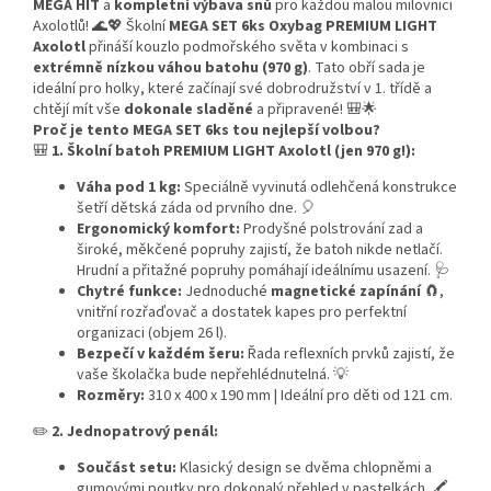
MEGA HIT
a
kompletní výbava snů
pro každou malou milovnici
Axolotlů! 🌊💖 Školní
MEGA SET 6ks Oxybag PREMIUM LIGHT
Axolotl
přináší kouzlo podmořského světa v kombinaci s
extrémně nízkou váhou batohu (970 g)
. Tato obří sada je
ideální pro holky, které začínají své dobrodružství v 1. třídě a
chtějí mít vše
dokonale sladěné
a připravené! 🎒🌟
Proč je tento MEGA SET 6ks tou nejlepší volbou?
🎒
1. Školní batoh PREMIUM LIGHT Axolotl (jen 970 g!):
Váha pod 1 kg:
Speciálně vyvinutá odlehčená konstrukce
šetří dětská záda od prvního dne. 🎈
Ergonomický komfort:
Prodyšné polstrování zad a
široké, měkčené popruhy zajistí, že batoh nikde netlačí.
Hrudní a přitažné popruhy pomáhají ideálnímu usazení. 🩺
Chytré funkce:
Jednoduché
magnetické zapínání
🧲,
vnitřní rozřaďovač a dostatek kapes pro perfektní
organizaci (objem 26 l).
Bezpečí v každém šeru:
Řada reflexních prvků zajistí, že
vaše školačka bude nepřehlédnutelná. 💡
Rozměry:
310 x 400 x 190 mm | Ideální pro děti od 121 cm.
✏️
2. Jednopatrový penál:
Součást setu:
Klasický design se dvěma chlopněmi a
gumovými poutky pro dokonalý přehled v pastelkách. 🖍️