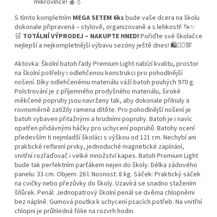
mikrovlnce! 🍎💧
S tímto kompletním
MEGA SETEM 6ks
bude vaše dcera na školu
dokonale připravená – stylově, organizovaně a s lehkostí! 🦄✨
🛒
TOTÁLNÍ VÝPRODEJ – NAKUPTE HNED!
Pořiďte své školačce
nejlepší a nejkompletnější výbavu sezóny ještě dnes! 🛍️🧜‍♀️💯
Aktovka: Školní batoh řady Premium Light nabízí kvalitu, prostor
na školní potřeby i odlehčenou konstrukci pro pohodlnější
nošení. Díky odlehčenému materiálu váží batoh pouhých 970 g.
Polstrování je z příjemného prodyšného materiálu, široké
měkčené popruhy jsou navrženy tak, aby dokonale přilnuly a
rovnoměrně zatížily ramena dítěte. Pro pohodlnější nošení je
batoh vybaven přitažnými a hrudními popruhy. Batoh je i navíc
opatřen přidávnými háčky pro uchycení popruhů. Batohy ocení
především ti nejmladší školáci s výškou od 121 cm. Nechybí ani
praktické reflexní prvky, jednoduché magnetické zapínání,
vnitřní rozřaďovač i velké množství kapes. Batoh Premium Light
bude tak perfektním parťákem nejen do školy. Délka zádového
panelu: 33 cm. Objem: 26 l. Nosnost: 8 kg. Sáček: Praktický sáček
na cvičky nebo přezůvky do školy. Uzavírá se snadno stažením
šňůrek. Penál: Jednopatrový školní penál se dvěma chlopněmi
bez náplně. Gumová poutka k uchycení psacích potřeb. Na vnitřní
chlopni je průhledná fólie na rozvrh hodin.