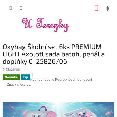
Přejít
NÁKUP
na
obsah
KOŠÍK
Oxybag Školní set 6ks PREMIUM
LIGHT Axolotl sada batoh, penál a
doplňky 0-25826/06
0-25826/06
Novinka
Tip
Průměrné
Neohodnoceno
Podrobnosti hodnocení
hodnocení
Značka:
Axolotl
produktu
je
0,0
z
5
hvězdiček.