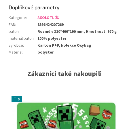
Doplňkové parametry
Kategorie
:
AXOLOTL 🦎
EAN
:
8596424207269
batoh
:
Rozměr: 310*400*190 mm, Hmotnost: 970 g
materiál batoh
:
100% polyester
výrobce
:
Karton P+P, kolekce Oxybag
Materiál
:
polyster
Zákazníci také nakoupili
Tip