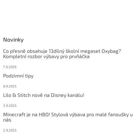
Novinky
Co přesně obsahuje 13dílný školní megaset Oxybag?
Kompletní rozbor výbavy pro prvňáčka
7.6.2026
Podzimní tipy
8.9.2025
Lilo & Stitch nově na Disney kanálu!
3.9.2025
Minecraft je na HBO! Stylová výbava pro malé fanoušky u
nás
2.9.2025