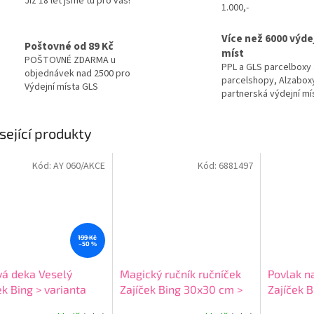
Již 18 let jsme tu pro vás!
1.000,-
Více než 6000 výde
Poštovné od 89 Kč
míst
POŠTOVNÉ ZDARMA u
PPL a GLS parcelboxy 
objednávek nad 2500 pro
parcelshopy, Alzabox
Výdejní místa GLS
partnerská výdejní mí
sející produkty
Kód:
AY 060/AKCE
Kód:
6881497
199 Kč
–50 %
vá deka Veselý
Magický ručník ručníček
Povlak n
ek Bing > varianta
Zajíček Bing 30x30 cm >
Zajíček 
 060
varianta ručník magický
> variant