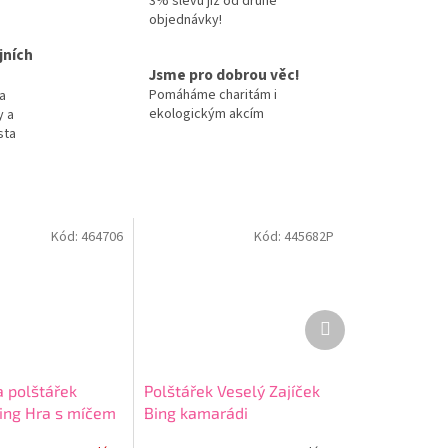
3% slevu již od druhé
objednávky!
jních
Jsme pro dobrou věc!
Pomáháme charitám i
a
ekologickým akcím
y a
sta
Kód:
464706
Kód:
445682P
Další
produkt
a polštářek
Polštářek Veselý Zajíček
Bing Hra s míčem
Bing kamarádi
a 01 - povlak Hra