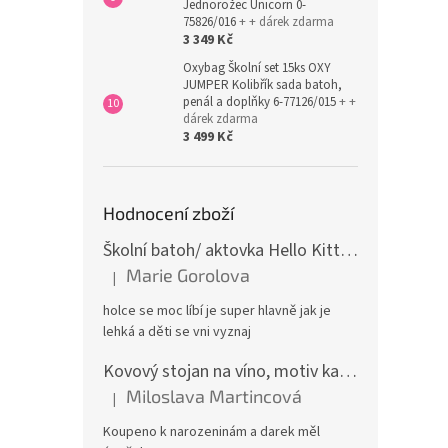
Jednorožec Unicorn 0-
75826/016
+ + dárek zdarma
3 349 Kč
Oxybag Školní set 15ks OXY
JUMPER Kolibřík sada batoh,
penál a doplňky 6-77126/015
+ +
dárek zdarma
3 499 Kč
Hodnocení zboží
Školní batoh/ aktovka Hello Kitty, růžová
Marie Gorolova
|
Hodnocení produktu je 5 z 5 hvězdiček.
holce se moc líbí je super hlavně jak je
lehká a děti se vni vyznaj
Kovový stojan na víno, motiv kamion
Miloslava Martincová
|
Hodnocení produktu je 5 z 5 hvězdiček.
Koupeno k narozeninám a darek měl