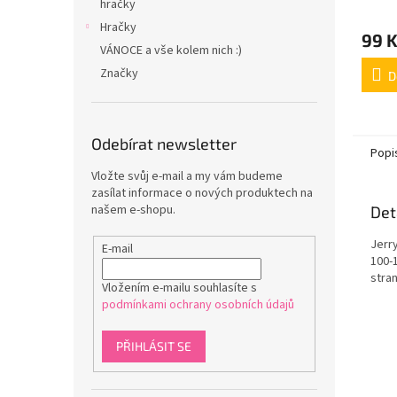
hračky
Hračky
99 
VÁNOCE a vše kolem nich :)
Značky
D
Odebírat newsletter
Popi
Vložte svůj e-mail a my vám budeme
zasílat informace o nových produktech na
našem e-shopu.
Det
Jerr
E-mail
100-
stran
Vložením e-mailu souhlasíte s
podmínkami ochrany osobních údajů
PŘIHLÁSIT SE