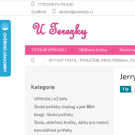
Přejít
777911030 Po-Pá 9,00 -
na
15,00hod
obchod@uterezky.cz
obsah
TOTÁLNÍ VÝPRODEJ
Oblíbený hrdina
Školní s
Domů
BYTOVÝ TEXTIL - POVLEČENÍ, PROSTĚRADLA, OS
P
Jerr
o
Přeskočit
s
Kategorie
kategorie
t
Tip
P
1
r
h
VÝPRODEJ AŽ 80%
a
p
Školní potřeby Oxybag a jiné 🎒✏️
je
n
5,
Baagl - školní potřeby
n
z
í
Škola, oblečení, hračky, dárky pro radost
5
p
Kancelářské potřeby
hv