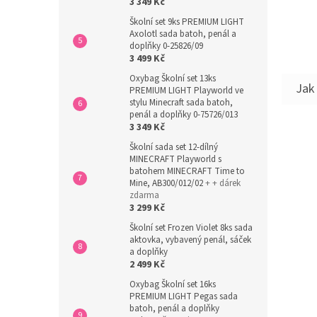
3 349 Kč
Školní set 9ks PREMIUM LIGHT
Axolotl sada batoh, penál a
doplňky 0-25826/09
3 499 Kč
Oxybag Školní set 13ks
PREMIUM LIGHT Playworld ve
stylu Minecraft sada batoh,
penál a doplňky 0-75726/013
3 349 Kč
Školní sada set 12-dílný
MINECRAFT Playworld s
batohem MINECRAFT Time to
Mine, AB300/012/02
+ + dárek
zdarma
3 299 Kč
Školní set Frozen Violet 8ks sada
aktovka, vybavený penál, sáček
a doplňky
2 499 Kč
Oxybag Školní set 16ks
PREMIUM LIGHT Pegas sada
batoh, penál a doplňky