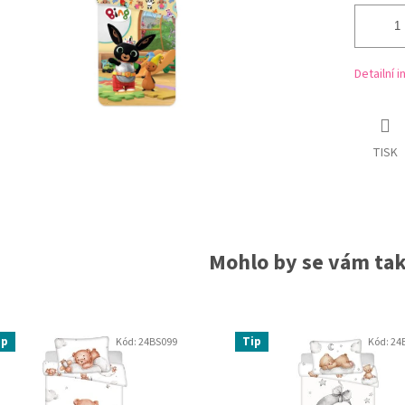
Detailní 
TISK
Mohlo by se vám také
ip
Tip
Kód:
24BS099
Kód:
24