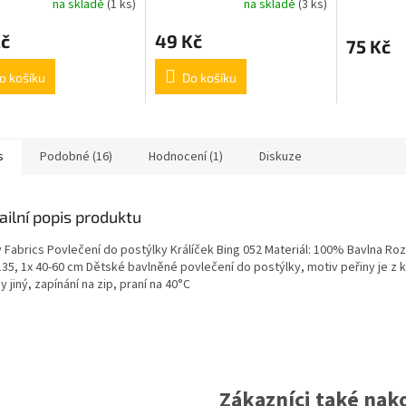
na skladě
(1 ks)
na skladě
(3 ks)
s míčem
Kč
49 Kč
75 Kč
o košíku
Do košíku
s
Podobné (16)
Hodnocení (1)
Diskuze
ailní popis produktu
y Fabrics Povlečení do postýlky Králíček Bing 052 Materiál: 100% Bavlna Ro
135, 1x 40-60 cm Dětské bavlněné povlečení do postýlky, motiv peřiny je z 
y jiný, zapínání na zip, praní na 40°C
Zákazníci také nako