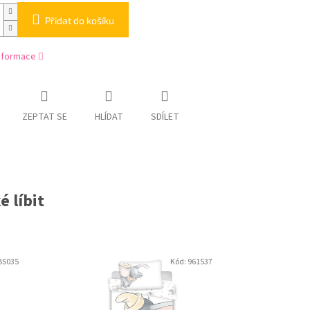
Přidat do košíku
informace
ZEPTAT SE
HLÍDAT
SDÍLET
 líbit
BS035
Kód:
961537