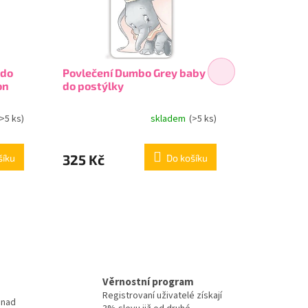
 do
Povlečení Dumbo Grey baby
JERRY FAB
on
do postýlky
postýlky 
(>5 ks)
skladem
(>5 ks)
325 Kč
295 Kč
šíku
Do košíku
Věrnostní program
Registrovaní uživatelé získají
 nad