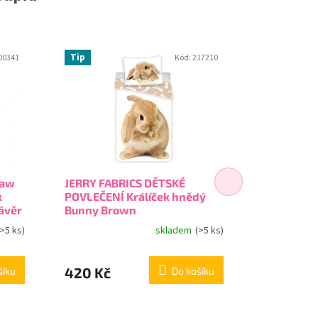
Tip
00341
Kód:
217210
Paw
JERRY FABRICS DĚTSKÉ
Dětská os
x
POVLEČENÍ Králíček hnědý
Baby Yoda
závěr
Bunny Brown
(>5 ks)
skladem
(>5 ks)
420 Kč
249 Kč
šíku
Do košíku