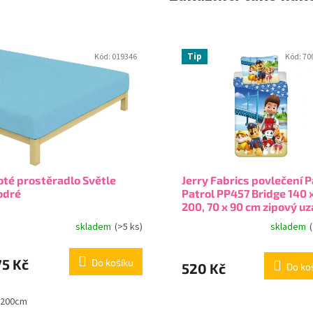
Tip
Kód:
019346
Kód:
70
oté prostěradlo Světle
Jerry Fabrics povlečení 
dré
Patrol PP457 Bridge 140 
200, 70 x 90 cm zipový u
skladem
(>5 ks)
skladem
75 Kč
Do košíku
520 Kč
Do ko
x200cm