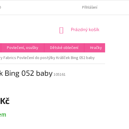
OMÍ
JAK OVĚŘUJEME HODNOCENÍ?
HODNOCENÍ NA HEURÉCE
Přihlášení
NÁKUPNÍ
Prázdný košík
KOŠÍK
Povlečení, osušky
Dětské oblečení
Hračky
Karneva
ry Fabrics Povlečení do postýlky Králíček Bing 052 baby
ek Bing 052 baby
105161
 Kč
em