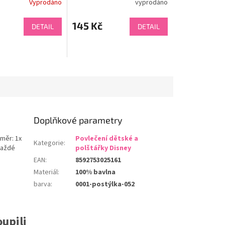
Vyprodáno
vyprodáno
145 Kč
DETAIL
DETAIL
Doplňkové parametry
změr: 1x
Povlečení dětské a
Kategorie
:
každé
polštářky Disney
EAN
:
8592753025161
Materiál
:
100% bavlna
barva
:
0001-postýlka-052
upili