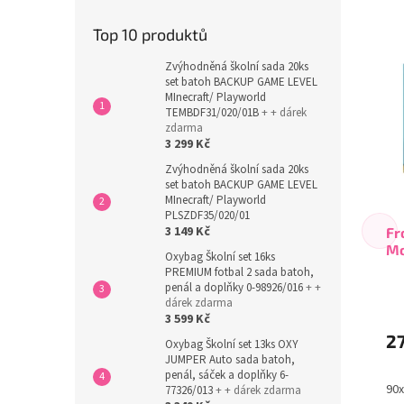
Top 10 produktů
Zvýhodněná školní sada 20ks
set batoh BACKUP GAME LEVEL
MInecraft/ Playworld
TEMBDF31/020/01B
+ + dárek
zdarma
3 299 Kč
Zvýhodněná školní sada 20ks
set batoh BACKUP GAME LEVEL
MInecraft/ Playworld
PLSZDF35/020/01
3 149 Kč
Fr
Mo
Oxybag Školní set 16ks
PREMIUM fotbal 2 sada batoh,
penál a doplňky 0-98926/016
+ +
dárek zdarma
3 599 Kč
2
Oxybag Školní set 13ks OXY
JUMPER Auto sada batoh,
penál, sáček a doplňky 6-
90
77326/013
+ + dárek zdarma