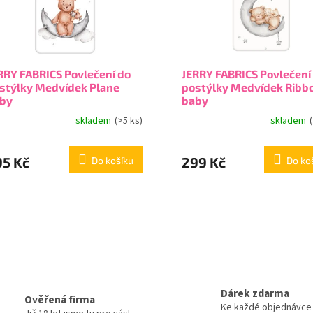
RRY FABRICS Povlečení do
JERRY FABRICS Povlečení
stýlky Medvídek Plane
postýlky Medvídek Ribb
by
baby
skladem
(>5 ks)
skladem
95 Kč
299 Kč
Do košíku
Do ko
Dárek zdarma
Ověřená firma
Ke každé objednávce