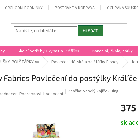
OBCHODNÍ PODMÍNKY
POŠTOVNÉ A DOPRAVA
OCHRANA SOUKR
HLEDAT
ady
Školní potřeby Oxybag a jiné 🎒✏️
Kancelář, škola, dárky
UŠKY, POLŠTÁŘKY 🛏️
Povlečení dětské a polštářky Disney
Jer
y Fabrics Povlečení do postýlky Králíč
Značka:
Veselý Zajíček Bing
růměrné
 hodnocení
Podrobnosti hodnocení
odnocení
375
roduktu
0
Měrná
sklad
cena:
ězdiček.