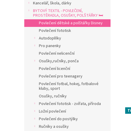
a
Kancelář, škola, dárky
n
BYTOVÝ TEXTIL - POVLEČENÍ,
e
PROSTĚRADLA, OSUŠKY, POLŠTÁŘKY 🛏️
l
Povlečení dětské a polštářky Disney
Povlečení fototisk
Autodoplňky
Pro panenky
Povlečení nelicenční
Osušky,ručníky, ponča
Povlečení licenční
Povlečení pro teenagery
Povlečení fotbal, hokej, fotbalové
kluby, sport
Osušky, ručníky
Povlečení fototisk - zvířata, příroda
T
Ložní povlečení
Povlečení do postýlky
Ručníky a osušky