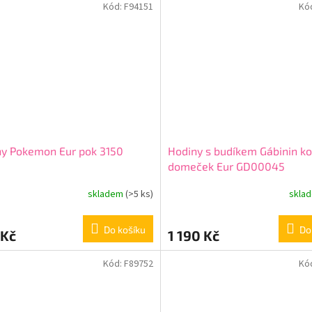
Kód:
F94151
Kó
ny Pokemon Eur pok 3150
Hodiny s budíkem Gábinin k
domeček Eur GD00045
skladem
(>5 ks)
skla
Do košíku
Do
 Kč
1 190 Kč
Kód:
F89752
Kó