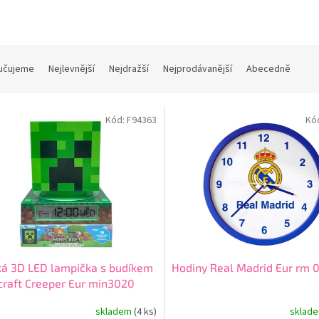
učujeme
Nejlevnější
Nejdražší
Nejprodávanější
Abecedně
Kód:
F94363
Kó
á 3D LED lampička s budíkem
Hodiny Real Madrid Eur rm 
raft Creeper Eur min3020
skladem
(4 ks)
sklad