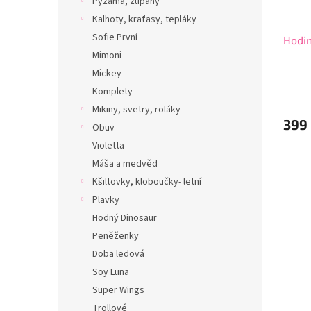
Pyžama, župany
Kalhoty, kraťasy, tepláky
Sofie První
Hodin
Mimoni
Mickey
Komplety
Mikiny, svetry, roláky
399
Obuv
Violetta
Máša a medvěd
Kšiltovky, kloboučky- letní
Plavky
Hodný Dinosaur
Peněženky
Doba ledová
Soy Luna
Super Wings
Trollové