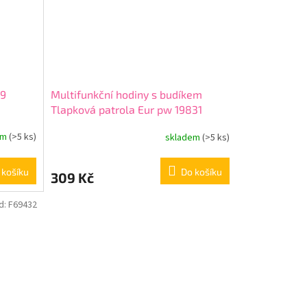
59
Multifunkční hodiny s budíkem
Tlapková patrola Eur pw 19831
em
(>5 ks)
skladem
(>5 ks)
 košíku
Do košíku
309 Kč
d:
F69432