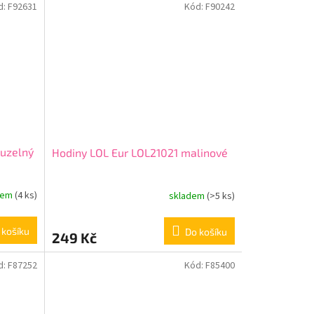
d:
F92631
Kód:
F90242
ouzelný
Hodiny LOL Eur LOL21021 malinové
dem
(4 ks)
skladem
(>5 ks)
 košíku
Do košíku
249 Kč
d:
F87252
Kód:
F85400