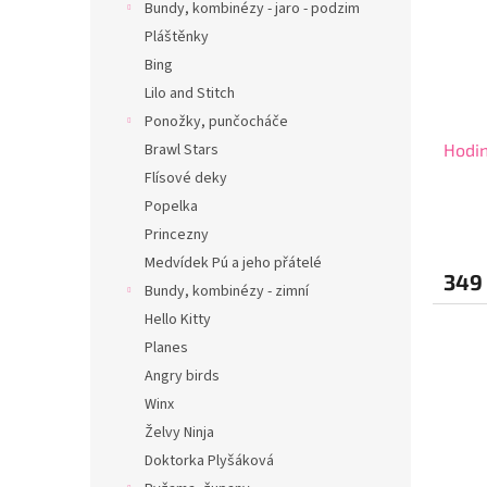
Bundy, kombinézy - jaro - podzim
Pláštěnky
Bing
Lilo and Stitch
Ponožky, punčocháče
Hodin
Brawl Stars
Flísové deky
Popelka
Princezny
Medvídek Pú a jeho přátelé
349
Bundy, kombinézy - zimní
Hello Kitty
Planes
Angry birds
Winx
Želvy Ninja
Doktorka Plyšáková