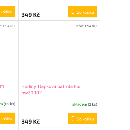
 košíku
Do košíku
349 Kč
d:
F94383
Kód:
F94382
em
Hodiny Tlapková patrola Eur
pw20002
em
(>5 ks)
skladem
(2 ks)
 košíku
Do košíku
349 Kč