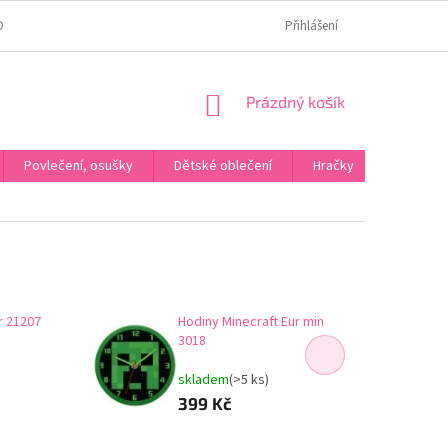
OMÍ
JAK OVĚŘUJEME HODNOCENÍ?
HODNOCENÍ NA HEURÉCE
Přihlášení
NÁKUPNÍ
Prázdný košík
KOŠÍK
Povlečení, osušky
Dětské oblečení
Hračky
Karneva
r 21207
Hodiny Minecraft Eur min
3018
skladem
(>5 ks)
399 Kč