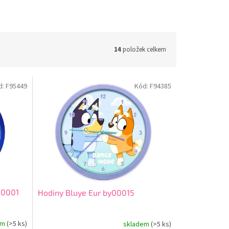
14
položek celkem
d:
F95449
Kód:
F94385
00001
Hodiny Bluye Eur by00015
em
(>5 ks)
skladem
(>5 ks)