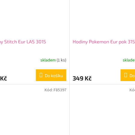
y Stitch Eur LAS 3015
Hodiny Pokemon Eur pok 31
skladem
(1 ks)
sklad
Do košíku
Do
 Kč
349 Kč
Kód:
F85397
Kó