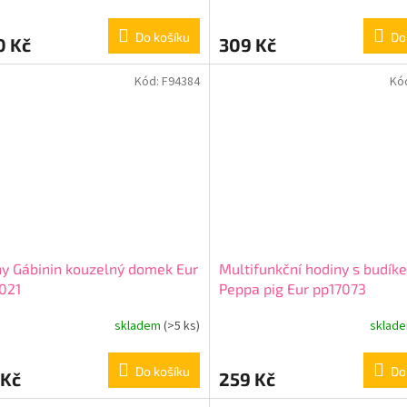
Do košíku
Do
0 Kč
309 Kč
Kód:
F94384
Kó
y Gábinin kouzelný domek Eur
Multifunkční hodiny s budík
021
Peppa pig Eur pp17073
skladem
(>5 ks)
sklad
Do košíku
Do
 Kč
259 Kč