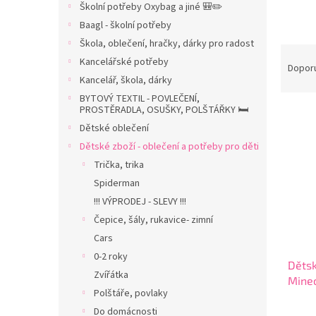
Školní potřeby Oxybag a jiné 🎒✏️
n
Baagl - školní potřeby
n
í
Škola, oblečení, hračky, dárky pro radost
Ř
p
Kancelářské potřeby
a
Dopor
a
Kancelář, škola, dárky
z
n
e
BYTOVÝ TEXTIL - POVLEČENÍ,
e
PROSTĚRADLA, OSUŠKY, POLŠTÁŘKY 🛏️
V
n
l
ý
í
Dětské oblečení
p
p
Dětské zboží - oblečení a potřeby pro děti
i
r
Trička, trika
s
o
Spiderman
p
d
!!! VÝPRODEJ - SLEVY !!!
r
u
Čepice, šály, rukavice- zimní
o
k
d
t
Cars
u
ů
0-2 roky
Dětsk
k
Zvířátka
Minec
t
Polštáře, povlaky
ů
Do domácnosti