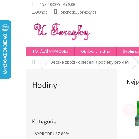
Přejít
777911030 Po-Pá 9,00 -
na
15,00hod
obchod@uterezky.cz
obsah
TOTÁLNÍ VÝPRODEJ
Oblíbený hrdina
Školní s
Domů
Dětské zboží - oblečení a potřeby pro děti
Nejp
Hodiny
P
o
Přeskočit
s
Kategorie
kategorie
t
r
VÝPRODEJ AŽ 80%
a