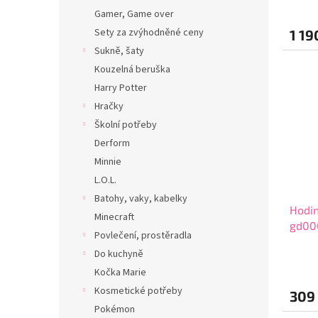
Gamer, Game over
Sety za zvýhodněné ceny
1 19
Sukně, šaty
Kouzelná beruška
Harry Potter
Hračky
Školní potřeby
Derform
Minnie
L.O.L.
Batohy, vaky, kabelky
Hodin
Minecraft
gd00
Povlečení, prostěradla
Do kuchyně
Kočka Marie
Kosmetické potřeby
309
Pokémon