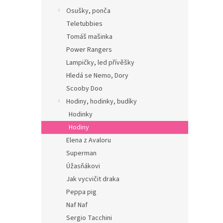
Osušky, ponča
Teletubbies
Tomáš mašinka
Power Rangers
Lampičky, led přívěšky
Hledá se Nemo, Dory
Scooby Doo
Hodiny, hodinky, budíky
Hodinky
Hodiny
Elena z Avaloru
Superman
Úžasňákovi
Jak vycvičit draka
Peppa pig
Naf Naf
Sergio Tacchini