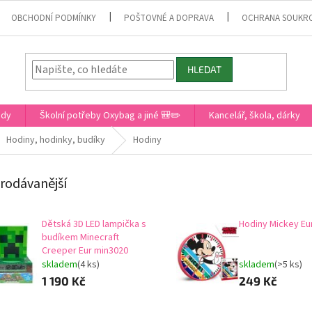
OBCHODNÍ PODMÍNKY
POŠTOVNÉ A DOPRAVA
OCHRANA SOUKR
HLEDAT
ady
Školní potřeby Oxybag a jiné 🎒✏️
Kancelář, škola, dárky
Hodiny, hodinky, budíky
Hodiny
rodávanější
Dětská 3D LED lampička s
Hodiny Mickey Eu
budíkem Minecraft
Creeper Eur min3020
skladem
(4 ks)
skladem
(>5 ks)
1 190 Kč
249 Kč