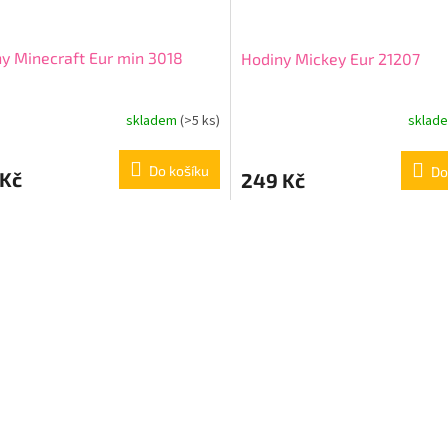
y Minecraft Eur min 3018
Hodiny Mickey Eur 21207
skladem
(>5 ks)
sklad
Do košíku
Do
 Kč
249 Kč
O
v
l
á
d
a
c
í
p
r
v
k