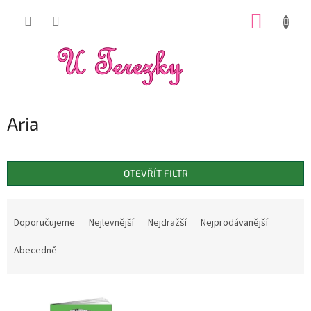
Přejít
NÁKUP
na
obsah
KOŠÍK
Aria
OTEVŘÍT FILTR
Ř
a
Doporučujeme
Nejlevnější
Nejdražší
Nejprodávanější
z
e
Abecedně
n
í
V
p
ý