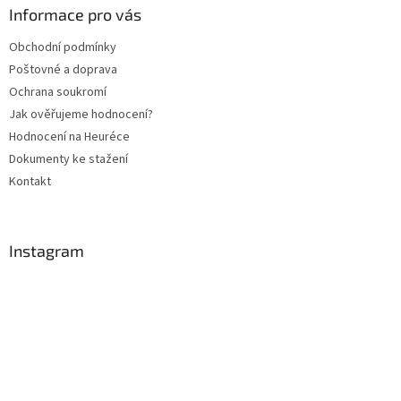
a
a
Informace pro vás
c
t
í
Obchodní podmínky
í
p
Poštovné a doprava
r
v
Ochrana soukromí
k
Jak ověřujeme hodnocení?
y
Hodnocení na Heuréce
v
ý
Dokumenty ke stažení
p
Kontakt
i
s
u
Instagram