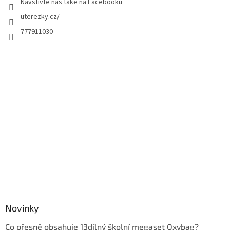
Navštivte nás také na Facebooku
uterezky.cz/
777911030
Novinky
Co přesně obsahuje 13dílný školní megaset Oxybag?