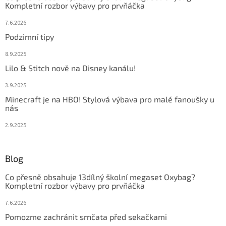
Kompletní rozbor výbavy pro prvňáčka
7.6.2026
Podzimní tipy
8.9.2025
Lilo & Stitch nově na Disney kanálu!
3.9.2025
Minecraft je na HBO! Stylová výbava pro malé fanoušky u
nás
2.9.2025
Blog
Co přesně obsahuje 13dílný školní megaset Oxybag?
Kompletní rozbor výbavy pro prvňáčka
7.6.2026
Pomozme zachránit srnčata před sekačkami